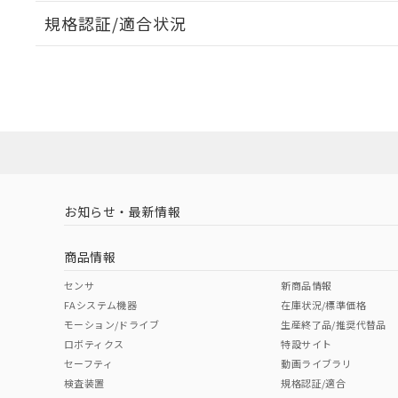
規格認証/適合状況
EU RoHS
注意事項・凡例
A22NL-MMM-TWA-P002-WDについての規格認証/
営業員または販売店にお問い合わせください。
ダウンロードデータをご利用いただく前に、以下を必ずお読
対応状況
対応予定月
※1
※2
ソフトウェアの使用条件
対応済み
お知らせ・最新情報
中国 RoHS
注意事項・凡例
商品情報
中国 RoHS表
※1 ※2
センサ
新商品情報
FAシステム機器
在庫状況/標準価格
Pb
Hg
Cd
Cr(V
モーション/ドライブ
生産終了品/推奨代替品
ロボティクス
特設サイト
セーフティ
動画ライブラリ
検査装置
規格認証/適合
O
O
O
O