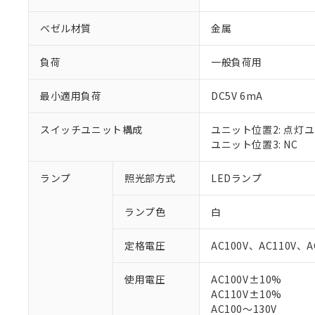
ベゼル材質
金属
負荷
一般負荷用
最小適用負荷
DC5V 6mA
スイッチユニット構成
ユニット位置2: 点灯
ユニット位置3: NC
ランプ
照光部方式
LEDランプ
※1 対応状況
ランプ色
白
対応済み：EU
対応予定：EU R
定格電圧
AC100V、AC110V、A
対応予定なし：EU
調査・確認中：EU
ご利用条件
使用電圧
AC100V±10%
非該当品：ライセ
AC110V±10%
※1 中国RoHS
仕入先様の事情に
AC100～130V