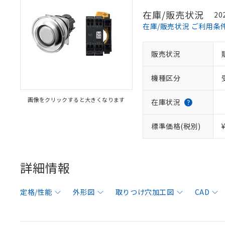
在庫/販売状況
20
在庫/販売状況 ご利用条
販売状況
機種区分
画像をクリックすると大きくなります
在庫状況
標準価格(税別)
詳細情報
定格/性能
外形図
取りつけ穴加工図
CAD