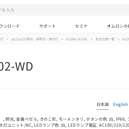
ウンロード
サポート
セミナ
オムロンの
示灯
>
φ22(φ25):照光・非照光・表示灯
>
A22NN / A22NL
>
形式仕様一覧
>
A22
02-WD
日本語
English
 照光, 金属ベゼル, きのこ形, モーメンタリ, ボタンの色: 白, IP66
/点灯ユニット/NC, LEDランプ色: 白, LEDランプ電圧: AC100/110/12