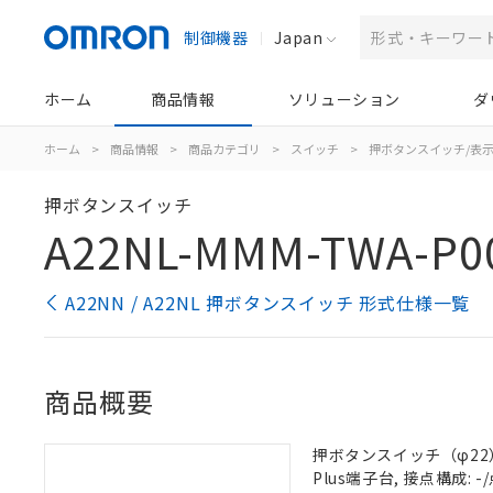
制御機器
Japan
ホーム
商品情報
ソリューション
ダ
ホーム
>
商品情報
>
商品カテゴリ
>
スイッチ
>
押ボタンスイッチ/表
押ボタンスイッチ
A22NL-MMM-TWA-P0
A22NN / A22NL 押ボタンスイッチ 形式仕様一覧
商品概要
押ボタンスイッチ（φ22）,
Plus端子台, 接点構成: -