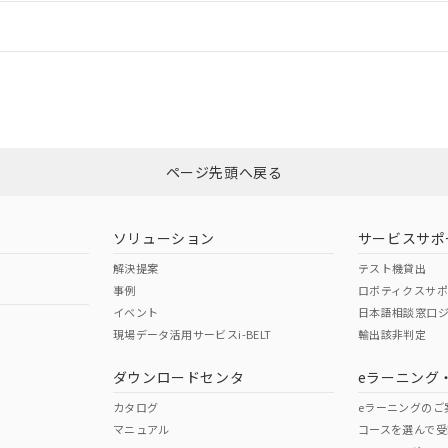
情報更新：
ログイン/会員登録
適合状況については、「カスタマーサポートセンタ お客様相談室」または貴
みください。
非含有証明書
※3
ページ先頭へ戻る
ダウンロードはこちら
ソリューション
サービスサポ
解決提案
テスト機貸出
事例
ロボティクスサ
イベント
日本語相談窓口
現場データ活用サービスi-BELT
輸出該非判定
I)
PBBs
PBDEs
DBP
ダウンロードセンタ
eラーニング
カタログ
eラーニングのご
マニュアル
コースを選んで受
O
O
O