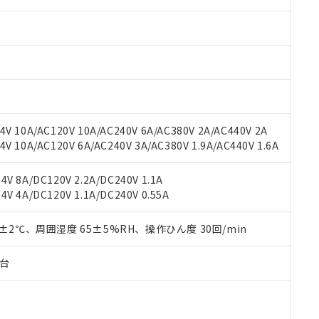
みいただき、同意のうえご利用ください。
材料含有率が中国RoHSの基準値以下であることを示します。
材料含有率が中国RoHSの基準値を超えていることを示します。
、当社制御機器事業取扱商品の当社在庫状況および標準価格(税抜)
ら貴社製品のうち、外国為替および外国貿易法に定める商品（以下｢
質）：
す。当社販売部門へお問い合わせください。
 水銀(Hg) 1000ppm以下、 カドミウム(Cd) 100ppm以下、
たは国外への提供する場合は、日本国政府の輸出許可(または役務取
000ppm以下、ポリ臭化ビフェニル類(PBB) 1000ppm以下、ポリ臭化ジフェニルエーテル類(P
事業取扱商品の中には、本サービスの対象外となる商品もあること
手続きをとります。
キシル) (DEHP)(別名：DOP) 1000ppm以下、フタル酸ブチルベンジル（BBP） 100
(GB/T26572)：
以下、フタル酸ジイソブチル (DIBP) 1000ppm以下
び標準価格照会結果は、記載している更新日時点での社内データに
物を破棄する場合は、完全に破砕するなど、違法に輸出されないよ
(水銀) : 1000ppm、 Cd(カドミウム) : 100ppm、
業用監視および制御機器に対する適用除外項目は除く。
覧された時点での実際の在庫および標準価格とは異なる場合がある
1000ppm、 PBBs(ポリ臭化ビフェニル類) : 1000ppm、 PBDEs(ポリ臭化ジフェニルエーテル類
物質については閾値を超える意図的な使用がないことを確認しています。
上の在庫あり
 1000ppm、 DIBP(フタル酸ジイソブチル) : 1000ppm、 BBP(フタル酸ブチルベンジル) :
品を、核兵器、ミサイル、化学兵器、生物兵器またはその他武器並
チルヘキシル)) : 1000ppm
況および標準価格はお客様のお取引先、またはお客様担当のオムロ
用いたしません。
V 10A/AC120V 10A/AC240V 6A/AC380V 2A/AC440V 2A
ご相談ください。
は満たないが在庫あり
製品を第三者に販売する場合は、上記1、2および3の内容を当該第
 10A/AC120V 6A/AC240V 3A/AC380V 1.9A/AC440V 1.6A
機器販売店や当社販売拠点は「
販売ネットワーク
」をご確認くだ
販売先および販売に係わる関係者が違法に輸出するおそれがある場
用期限
び標準価格結果を当社の事前の承諾なく第三者に漏洩または開示し
え状況などにより、予定月が前後することがあります。
(最新の在庫状況については、お客様のお取引先、またはお客様担当
V 8A/DC120V 2.2A/DC240V 1.1A
（10物質）のすべてが基準値以下であることを示します。
店・当社販売員にご確認ください)
V 4A/DC120V 1.1A/DC240V 0.55A
能（部品リスト作成サービス）をご利用いただくには、I-Webメン
使用状況下において有害物質が外部に漏えいし、環境に深刻な影響を
あります。
機種、また在庫状況の情報を公開していない機種
ェブサイト上で当社にご登録された部品リストについて、当社およ
0±2℃、周囲湿度 65±5%RH、操作ひん度 30回/min
書ダウンロード
す。当社販売部門へお問い合わせください。
品・サービスに関するお客様との取引・商談に必要な範囲で利用す
合意する
キャンセル
書をダウンロードすることができます。
子台
利用者とは、
"個人情報の共同利用に関して"
の「1.共同利用者の
します。
10物質）の非含有証明書
明書（当社基準）