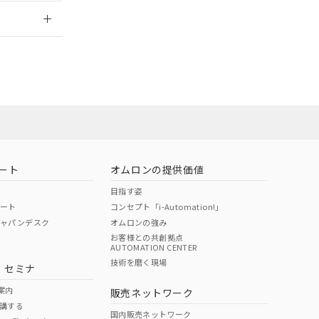
2026/7/29
社担当オムロン
お問い合わせ
ート
オムロンの提供価値
目指す姿
ポート
コンセプト「i-Automation!」
ジャパンデスク
オムロンの強み
お客様との共創拠点
AUTOMATION CENTER
DIBP
BBP
DEHP
環境保護
技術を磨く現場
・セミナ
使用期限
案内
販売ネットワーク
講する
O
O
O
e
国内販売ネットワーク