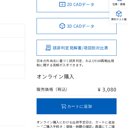
2D CADデータ
在庫・価格
無料テスト機
3D CADデータ
該非判定見解書/項目別対比表
日本の外為法に基づく該非判定、およびEAR再輸出規
制に関する見解が入手できます。
オンライン購入
¥ 3,080
販売価格（税込）
カートに追加
オンライン購入における出荷予定日は、カートに追加
～「ご購入手続き：価格・納期の確認」画面にてご確