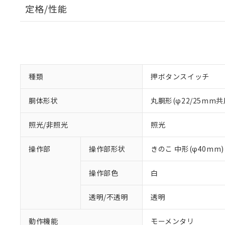
定格/性能
種類
押ボタンスイッチ
胴体形状
丸胴形(φ22/25mm共
照光/非照光
照光
操作部
操作部形状
きのこ 中形(φ40mm)
操作部色
白
透明/不透明
透明
動作機能
モーメンタリ