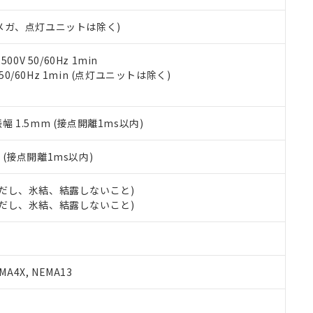
日時点で非含有を証明するもので、過去に遡って非含有を証明するも
令のフタル酸エステル類４物質の対応では、対応完了までの期間は出
00Vメガ、点灯ユニットは除く)
備考欄に対応日を記載しておりました。
品への在庫切替を完了していることから、特段のことがない限り、20
す。
0V 50/60Hz 1min
 50/60Hz 1min (点灯ユニットは除く)
振幅 1.5mm (接点開離1ms以内)
2
(接点開離1ms以内)
 (ただし、氷結、結露しないこと)
 (ただし、氷結、結露しないこと)
A4X, NEMA13