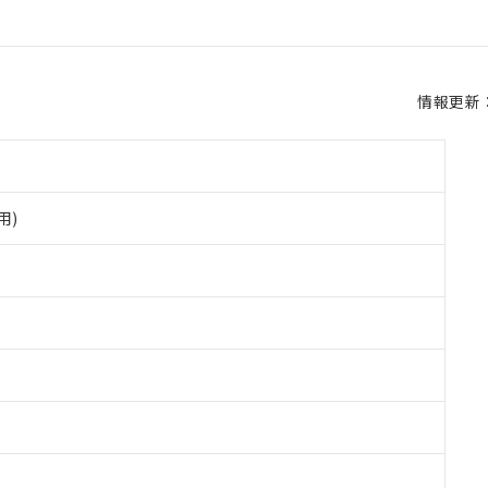
情報更新：2
用)