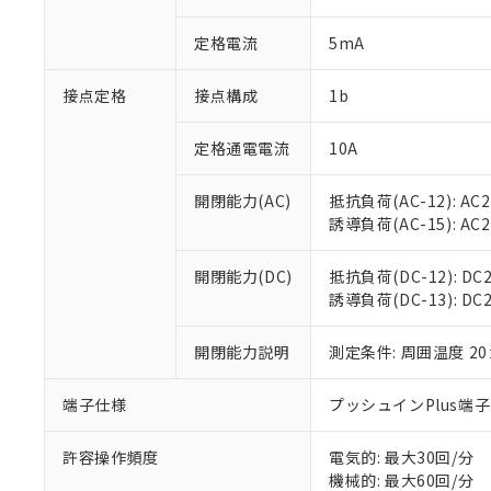
があります。
以下の条件をお読
「○」：最大均質
定格電流
5mA
「×」：最大均質
本サービスは
当社は、これ
*EU RoHS指令（10物
「－」：未確認で
鉛(Pb) 1000ppm以下、
くものです。
う）を輸出ま
記
説明
六価クロム(Cr(Ⅵ)) 1
接点定格
接点構成
1b
当社制御機器
などの必要な
フタル酸ビス(2-エチルヘ
号
*中国RoHS10物質の基準値 
ル（DBP） 1000ppm
在庫状況およ
当社は規制貨
Pb(鉛) :1000ppm、 Hg
但し、RoHS指令で産
のであり、閲
ます。
定格通電電流
10A
Cr(Ⅵ)(六価クロム) : 
フタル酸エステル類の４
○
一定数以
DBP(フタル酸ジブチル) :
い。
当社は貴社製
DEHP(フタル酸ビス(2-エ
正式な納期状
置等に一切使
開閉能力(AC)
抵抗負荷(AC-12): AC24
当社販売員に
※2 対応予定月
△
一定数に
当社は、貴社
誘導負荷(AC-15): AC24V
オムロン制御
また当社は、
※2 環境保護使
在庫状況およ
部品在庫の切り替
たしません。
－
在庫なし
開閉能力(DC)
抵抗負荷(DC-12): DC24
す。
「ｅ」：有害物質
機器販売
誘導負荷(DC-13): DC24
マイパーツ機
「10」：通常の
ている必要が
味します。
空
受注生産
お客様が当ウ
開閉能力説明
測定条件: 周囲温度 2
※3 非含有証明
「－」：未確認で
白
が、当社の製
さい。
下記の非含有証明
端子仕様
プッシュインPlus端
※当社の共同
いる法人を指
EU RoHS指令（
許容操作頻度
電気的: 最大30回/分
51物質の非含有証
機械的: 最大60回/分