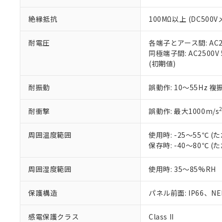
※本証明書は発行
また、RoHS指
絶縁抵抗
100MΩ以上 (DC5
混在することから
既に当社にて対応
り割愛しておりま
耐電圧
各端子とアース間: AC250
同極端子間: AC2500V
(初期値)
耐振動
誤動作: 10～55Hz 複
耐衝撃
誤動作: 最大1000m/s
周囲温度範囲
使用時: -25～55℃
保存時: -40～80℃
周囲湿度範囲
使用時: 35～85%RH
保護構造
パネル前面: IP66、NEM
感電保護クラス
Class II