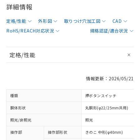
詳細情報
定格/性能
外形図
取りつけ穴加工図
CAD
RoHS/REACH対応状況
規格認証/適合状況
定格/性能
情報更新：2026/05/21
種類
押ボタンスイッチ
胴体形状
丸胴形(φ22/25mm共用)
照光/非照光
照光
操作部
操作部形状
きのこ 中形(φ40mm)