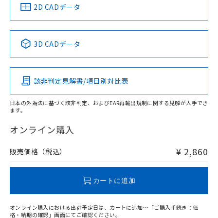
中国 RoHS
注意事項・凡例
2D CADデータ
中国 RoHS表
※1 ※2
3D CADデータ
Pb
Hg
Cd
Cr(VI)
該非判定見解書/項目別対比表
X
O
O
O
日本の外為法に基づく該非判定、およびEAR再輸出規制に関する見解が入手でき
ます。
"対応済み"や非含有の記載がされた商品であっても、流通
在庫等で未対応品が混在する可能性があります。
オンライン購入
非含有品が必要な際は、弊社営業部門もしくは販売店へお
問い合わせください。
¥ 2,860
販売価格（税込）
この製品のRoHS/REACH対応状況ページへ
カートに追加
オンライン購入における出荷予定日は、カートに追加～「ご購入手続き：価
格・納期の確認」画面にてご確認ください。