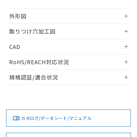
51物質の非含有証明書（当社基準）
の共同利用に関して"
の「1.共同利
※本証明書は発行日時点で非含有を証明す
用者の範囲」に記載されている法人を
外形図
るもので、過去に遡って非含有を証明する
指します。
ものではありません。
情報更新：2026/05/21
また、RoHS指令のフタル酸エステル類４
取りつけ穴加工図
物質の対応では、対応完了までの期間は出
情報更新：2026/05/21
荷製品に未対応品が混在することから備考
CAD
欄に対応日を記載しておりました。
既に当社にて対応品への在庫切替を完了
ログイン/会員登録いただくと、CADデータをダウンロー
RoHS/REACH対応状況
していることから、特段のことがない限
ドすることができます。
り、2022年1月12日より割愛しておりま
情報更新：2026/7/29
す。
規格認証/適合状況
ログイン/会員登録
EU RoHS
注意事項・凡例
A22NL-MMM-TWA-P002-WCについての規格認証/適合状況に
ついては、「カスタマーサポートセンタ お客様相談室」また
は貴社担当オムロン営業員または販売店にお問い合わせくだ
対応状況
対応予定月
※1
※2
さい。
ダウンロードデータをご利用いただく前に、以下を必ずお読
みください。
カタログ/データシート/マニュアル
対応済み
ソフトウェアの使用条件
お問い合わせ