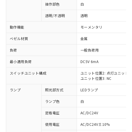
操作部色
白
透明/不透明
透明
動作機能
モーメンタリ
ベゼル材質
金属
負荷
一般負荷用
最小適用負荷
DC5V 6mA
スイッチユニット構成
ユニット位置2: 点灯ユニット
ユニット位置3: NC
ランプ
照光部方式
LEDランプ
ランプ色
白
定格電圧
AC/DC24V
※1 対応状況
使用電圧
AC/DC24V±10%