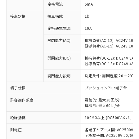
対応済み：EU RoHS指令（10物質）の
定格電流
5mA
非含有に対応した製品が提供可能な商品で
す。
接点定格
接点構成
1b
対応予定：EU RoHS指令（10物質）の非含
ご利用条件
有に対応した製品に切り替える予定のある
定格通電電流
10A
商品です。
対応予定なし：EU RoHS指令（10物質）の
開閉能力(AC)
抵抗負荷(AC-12): AC24V 10A/A
以下の条件をお読みいただき、同意のうえ
誘導負荷(AC-15): AC24V 10A/AC
非含有に非対応の商品で、対応品を出す予
ご利用ください。
定はありません。
開閉能力(DC)
抵抗負荷(DC-12): DC24V 8A/DC
調査・確認中：EU RoHS指令（10物質）の
本サービスは、当社制御機器事業取扱
誘導負荷(DC-13): DC24V 4A/DC
※1 中国RoHS○×表
非含有の対応状況を調査中または確認中の
商品の当社在庫状況および標準価格
商品です。
(税抜)を提供させていただくもので
開閉能力説明
測定条件: 周囲温度 20±2℃、
「○」：最大均質材料含有率が中国RoHSの
非該当品：ライセンス料など無形物で、有
す。
基準値以下であることを示します。
害物質有無と関係のない商品です。
端子仕様
プッシュインPlus端子台
当社制御機器事業取扱商品の中には、
「×」：最大均質材料含有率が中国RoHSの
仕入先様の事情により、非含有部品として
本サービスの対象外となる商品もある
基準値を超えていることを示します。
いたものが、含有品と判明した場合などや
当社は、これら貴社製品のうち、外国
許容操作頻度
電気的: 最大30回/分
ことをご了承ください。
「－」：未確認です。当社販売部門へお問
むを得ず変更することがあります。
機械的: 最大60回/分
為替および外国貿易法に定める商品
在庫状況および標準価格照会結果は、
い合わせください。
（以下｢規制貨物等」という）を輸出
記載している更新日時点での社内デー
絶縁抵抗
100MΩ以上 (DC500Vメガ、
*EU RoHS指令（10物質）：
または国外への提供する場合は、日本
記
タに基づき作成されるものであり、閲
説明
鉛(Pb) 1000ppm以下、 水銀(Hg) 1000ppm以下、 カド
*中国RoHS10物質の基準値 (GB/T26572)：
国政府の輸出許可(または役務取引許
号
覧された時点での実際の在庫および標
ミウム(Cd) 100ppm以下、
Pb(鉛) :1000ppm、 Hg(水銀) : 1000ppm、 Cd(カドミウ
耐電圧
各端子とアース間: AC2500V 50/
可)を取得するなどの必要な手続きを
六価クロム(Cr(Ⅵ)) 1000ppm以下、ポリ臭化ビフェニル
ム) : 100ppm、
準価格とは異なる場合があることをご
同極端子間: AC2500V 50/60
類(PBB) 1000ppm以下、ポリ臭化ジフェニルエーテル類
Cr(Ⅵ)(六価クロム) : 1000ppm、 PBBs(ポリ臭化ビフェ