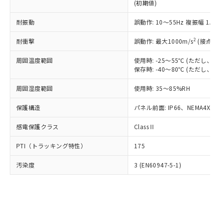
とります。
了承ください。
(初期値)
(PBDE) 1000ppm以下、フタル酸ビス(2-エチルヘキシ
○
一定数以上の在庫あり
ニル類) : 1000ppm、 PBDEs(ポリ臭化ジフェニルエーテ
当社は規制貨物を破棄する場合は、完
ル) (DEHP)(別名：DOP) 1000ppm以下、フタル酸ブチ
正式な納期状況および標準価格はお客
ル類) : 1000ppm、
ルベンジル（BBP） 1000ppm以下、フタル酸ジブチル
全に破砕するなど、違法に輸出されな
DBP(フタル酸ジブチル) : 1000ppm、 DIBP(フタル酸ジ
耐振動
誤動作: 10～55Hz 複振幅 1.
様のお取引先、またはお客様担当のオ
（DBP） 1000ppm以下、フタル酸ジイソブチル
イソブチル) : 1000ppm、 BBP(フタル酸ブチルベンジ
△
一定数には満たないが在庫あり
いよう必要な手段を講じます。
ムロン制御機器販売店・当社販売員に
(DIBP) 1000ppm以下
ル) : 1000ppm、
2
当社は貴社製品を、核兵器、ミサイ
耐衝撃
誤動作: 最大1000m/s
(接点開
但し、RoHS指令で産業用監視および制御機器に対する
DEHP(フタル酸ビス(2-エチルヘキシル)) : 1000ppm
ご相談ください。
適用除外項目は除く。
ル、化学兵器、生物兵器またはその他
－
在庫なし(最新の在庫状況につ
オムロン制御機器販売店や当社販売拠
フタル酸エステル類の４物質については閾値を超える意
周囲温度範囲
使用時: -25～55℃ (ただし
武器並びにこれらの製造装置等に一切
いては、お客様のお取引先、ま
図的な使用がないことを確認しています。
点は「
販売ネットワーク
」をご確認
保存時: -40～80℃ (ただし
※2 環境保護使用期限
使用いたしません。
たはお客様担当のオムロン制御
ください。
当社は、貴社製品を第三者に販売する
機器販売店・当社販売員にご確
在庫状況および標準価格結果を当社の
周囲湿度範囲
使用時: 35～85%RH
※2 対応予定月
「ｅ」：有害物質（10物質）のすべてが基
場合は、上記1、2および3の内容を当
認ください)
事前の承諾なく第三者に漏洩または開
準値以下であることを示します。
該第三者に通知します。また当社は、
示しないようお願いします。
保護構造
パネル前面: IP66、NEMA4X, N
部品在庫の切り替え状況などにより、予定
「10」：通常の使用状況下において有害物
販売先および販売に係わる関係者が違
マイパーツ機能（部品リスト作成サー
空
受注生産機種、また在庫状況の
月が前後することがあります。
質が外部に漏えいし、環境に深刻な影響を
法に輸出するおそれがある場合は、取
ビス）をご利用いただくには、I-Web
感電保護クラス
Class II
白
情報を公開していない機種
及ぼさない年数を意味します。
り引きをいたしません。
メンバーズにご登録されている必要が
「－」：未確認です。当社販売部門へお問
PTI（トラッキング特性）
175
あります。
い合わせください。
お客様が当ウェブサイト上で当社にご
※3 非含有証明書ダウンロード
汚染度
3 (EN60947-5-1)
登録された部品リストについて、当社
および当社の共同利用者が、当社の製
下記の非含有証明書をダウンロードするこ
品・サービスに関するお客様との取
とができます。
合意する
キャンセル
引・商談に必要な範囲で利用すること
をご了承ください。
EU RoHS指令（10物質）の非含有証明書
※当社の共同利用者とは、
"個人情報