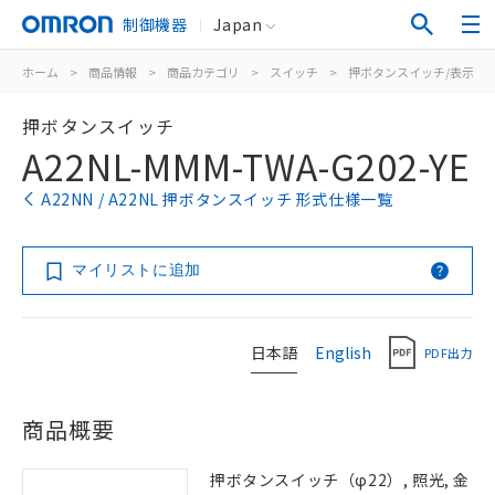
制御機器
Japan
ホーム
>
商品情報
>
商品カテゴリ
>
スイッチ
>
押ボタンスイッチ/表示灯
押ボタンスイッチ
A22NL-MMM-TWA-G202-YE
A22NN / A22NL 押ボタンスイッチ 形式仕様一覧
マイリストに追加
日本語
English
PDF出力
商品概要
押ボタンスイッチ（φ22）, 照光, 金