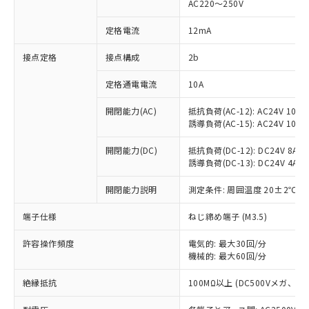
AC220～250V
対応済み：EU RoHS指令（10物質）の
非含有に対応した製品が提供可能な商品で
定格電流
12mA
す。
対応予定：EU RoHS指令（10物質）の非含
接点定格
接点構成
2b
ご利用条件
有に対応した製品に切り替える予定のある
定格通電電流
10A
商品です。
対応予定なし：EU RoHS指令（10物質）の
以下の条件をお読みいただき、同意のうえ
開閉能力(AC)
抵抗負荷(AC-12): AC24V 10A/A
非含有に非対応の商品で、対応品を出す予
誘導負荷(AC-15): AC24V 10A/AC
ご利用ください。
定はありません。
調査・確認中：EU RoHS指令（10物質）の
本サービスは、当社制御機器事業取扱
開閉能力(DC)
抵抗負荷(DC-12): DC24V 8A/DC
※1 中国RoHS○×表
非含有の対応状況を調査中または確認中の
誘導負荷(DC-13): DC24V 4A/DC
商品の当社在庫状況および標準価格
商品です。
(税抜)を提供させていただくもので
「○」：最大均質材料含有率が中国RoHSの
非該当品：ライセンス料など無形物で、有
開閉能力説明
測定条件: 周囲温度 20±2℃、
す。
基準値以下であることを示します。
害物質有無と関係のない商品です。
当社制御機器事業取扱商品の中には、
「×」：最大均質材料含有率が中国RoHSの
仕入先様の事情により、非含有部品として
端子仕様
ねじ締め端子 (M3.5)
本サービスの対象外となる商品もある
基準値を超えていることを示します。
いたものが、含有品と判明した場合などや
当社は、これら貴社製品のうち、外国
ことをご了承ください。
「－」：未確認です。当社販売部門へお問
許容操作頻度
電気的: 最大30回/分
むを得ず変更することがあります。
為替および外国貿易法に定める商品
在庫状況および標準価格照会結果は、
機械的: 最大60回/分
い合わせください。
（以下｢規制貨物等」という）を輸出
記載している更新日時点での社内デー
*EU RoHS指令（10物質）：
または国外への提供する場合は、日本
記
タに基づき作成されるものであり、閲
説明
絶縁抵抗
100MΩ以上 (DC500Vメガ、
鉛(Pb) 1000ppm以下、 水銀(Hg) 1000ppm以下、 カド
*中国RoHS10物質の基準値 (GB/T26572)：
国政府の輸出許可(または役務取引許
号
覧された時点での実際の在庫および標
ミウム(Cd) 100ppm以下、
Pb(鉛) :1000ppm、 Hg(水銀) : 1000ppm、 Cd(カドミウ
可)を取得するなどの必要な手続きを
六価クロム(Cr(Ⅵ)) 1000ppm以下、ポリ臭化ビフェニル
ム) : 100ppm、