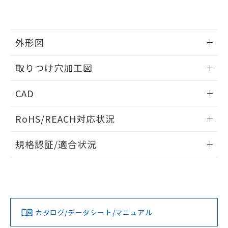
EU RoHS指令（10物質）の非含有証明書
※当社の共同利用者とは、
"個人情報
51物質の非含有証明書（当社基準）
の共同利用に関して"
の「1.共同利
※本証明書は発行日時点で非含有を証明す
用者の範囲」に記載されている法人を
るもので、過去に遡って非含有を証明する
指します。
外形図
ものではありません。
また、RoHS指令のフタル酸エステル類４
情報更新：2026/05/21
取りつけ穴加工図
物質の対応では、対応完了までの期間は出
荷製品に未対応品が混在することから備考
情報更新：2026/05/21
欄に対応日を記載しておりました。
CAD
既に当社にて対応品への在庫切替を完了
していることから、特段のことがない限
ログイン/会員登録いただくと、CADデータをダウンロー
RoHS/REACH対応状況
り、2022年1月12日より割愛しておりま
ドすることができます。
す。
情報更新：2026/7/29
規格認証/適合状況
ログイン/会員登録
EU RoHS
注意事項・凡例
UL認証
CSA認証
CEマーキング
Yes
Yes
Yes
対応状況
対応予定月
※1
※2
ダウンロードデータをご利用いただく前に、以下を必ずお読
みください。
カタログ/データシート/マニュアル
対応済み
ソフトウェアの使用条件
LR型式承認
DNV型式承認
BV型式承認
KR型式承