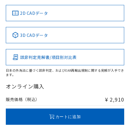
（イギリス
（ノルウェー
（フランス
（韓国
船舶規格）
船舶規格）
船舶規格）
船舶規格
中国 RoHS
注意事項・凡例
2D CADデータ
No
No
No
No
中国 RoHS表
※1 ※2
3D CADデータ
この製品の規格認証/適合状況ページへ
Pb
Hg
Cd
Cr(VI)
その他の認証はこちらのページからご検索ください
該非判定見解書/項目別対比表
O
O
O
O
日本の外為法に基づく該非判定、およびEAR再輸出規制に関する見解が入手でき
ます。
"対応済み"や非含有の記載がされた商品であっても、流通
在庫等で未対応品が混在する可能性があります。
オンライン購入
非含有品が必要な際は、弊社営業部門もしくは販売店へお
問い合わせください。
¥ 2,910
販売価格（税込）
この製品のRoHS/REACH対応状況ページへ
カートに追加