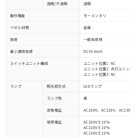
透明/不透明
透明
動作機能
モーメンタリ
ベゼル材質
金属
負荷
一般負荷用
最小適用負荷
DC5V 6mA
スイッチユニット構成
ユニット位置1: NC
ユニット位置2: 点灯ユニット
ユニット位置3: NC
ランプ
照光部方式
LEDランプ
ランプ色
黄
定格電圧
AC200V、AC220V、AC230V、
使用電圧
AC200V±10%
AC220V±10%
※1 対応状況
AC230V±10%