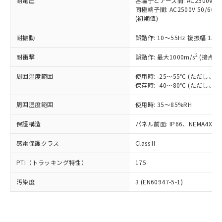
準価格とは異なる場合があることをご
耐電圧
各端子とアース間: AC2500V 50/
類(PBB) 1000ppm以下、ポリ臭化ジフェニルエーテル類
Cr(Ⅵ)(六価クロム) : 1000ppm、 PBBs(ポリ臭化ビフェ
とります。
同極端子間: AC2500V 50/60
了承ください。
(PBDE) 1000ppm以下、フタル酸ビス(2-エチルヘキシ
○
一定数以上の在庫あり
ニル類) : 1000ppm、 PBDEs(ポリ臭化ジフェニルエーテ
当社は規制貨物を破棄する場合は、完
(初期値)
ル) (DEHP)(別名：DOP) 1000ppm以下、フタル酸ブチ
正式な納期状況および標準価格はお客
ル類) : 1000ppm、
ルベンジル（BBP） 1000ppm以下、フタル酸ジブチル
全に破砕するなど、違法に輸出されな
DBP(フタル酸ジブチル) : 1000ppm、 DIBP(フタル酸ジ
様のお取引先、またはお客様担当のオ
（DBP） 1000ppm以下、フタル酸ジイソブチル
イソブチル) : 1000ppm、 BBP(フタル酸ブチルベンジ
△
一定数には満たないが在庫あり
耐振動
誤動作: 10～55Hz 複振幅 1.
いよう必要な手段を講じます。
ムロン制御機器販売店・当社販売員に
(DIBP) 1000ppm以下
ル) : 1000ppm、
当社は貴社製品を、核兵器、ミサイ
但し、RoHS指令で産業用監視および制御機器に対する
DEHP(フタル酸ビス(2-エチルヘキシル)) : 1000ppm
ご相談ください。
2
耐衝撃
適用除外項目は除く。
誤動作: 最大1000m/s
(接点開
ル、化学兵器、生物兵器またはその他
－
在庫なし(最新の在庫状況につ
オムロン制御機器販売店や当社販売拠
フタル酸エステル類の４物質については閾値を超える意
武器並びにこれらの製造装置等に一切
いては、お客様のお取引先、ま
図的な使用がないことを確認しています。
点は「
販売ネットワーク
」をご確認
周囲温度範囲
使用時: -25～55℃ (ただし
※2 環境保護使用期限
使用いたしません。
たはお客様担当のオムロン制御
ください。
保存時: -40～80℃ (ただし
当社は、貴社製品を第三者に販売する
機器販売店・当社販売員にご確
在庫状況および標準価格結果を当社の
※2 対応予定月
「ｅ」：有害物質（10物質）のすべてが基
場合は、上記1、2および3の内容を当
認ください)
事前の承諾なく第三者に漏洩または開
周囲湿度範囲
使用時: 35～85%RH
準値以下であることを示します。
該第三者に通知します。また当社は、
示しないようお願いします。
部品在庫の切り替え状況などにより、予定
「10」：通常の使用状況下において有害物
販売先および販売に係わる関係者が違
保護構造
パネル前面: IP66、NEMA4X, N
マイパーツ機能（部品リスト作成サー
空
受注生産機種、また在庫状況の
月が前後することがあります。
質が外部に漏えいし、環境に深刻な影響を
法に輸出するおそれがある場合は、取
ビス）をご利用いただくには、I-Web
白
情報を公開していない機種
及ぼさない年数を意味します。
り引きをいたしません。
感電保護クラス
Class II
メンバーズにご登録されている必要が
「－」：未確認です。当社販売部門へお問
あります。
い合わせください。
PTI（トラッキング特性）
175
お客様が当ウェブサイト上で当社にご
※3 非含有証明書ダウンロード
登録された部品リストについて、当社
汚染度
3 (EN60947-5-1)
および当社の共同利用者が、当社の製
下記の非含有証明書をダウンロードするこ
品・サービスに関するお客様との取
とができます。
合意する
キャンセル
引・商談に必要な範囲で利用すること
をご了承ください。