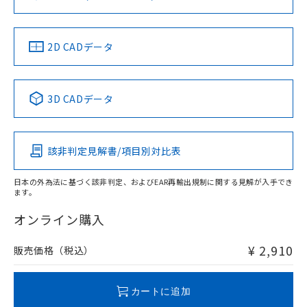
ソフトウェアの使用条件
LR型式承認
DNV型式承認
BV型式承認
KR型式承
（イギリス
（ノルウェー
（フランス
（韓国
船舶規格）
船舶規格）
船舶規格）
船舶規格
中国 RoHS
注意事項・凡例
2D CADデータ
No
No
No
No
中国 RoHS表
※1 ※2
3D CADデータ
この製品の規格認証/適合状況ページへ
Pb
Hg
Cd
Cr(VI)
その他の認証はこちらのページからご検索ください
該非判定見解書/項目別対比表
O
O
O
O
日本の外為法に基づく該非判定、およびEAR再輸出規制に関する見解が入手でき
ます。
"対応済み"や非含有の記載がされた商品であっても、流通
在庫等で未対応品が混在する可能性があります。
オンライン購入
非含有品が必要な際は、弊社営業部門もしくは販売店へお
問い合わせください。
¥ 2,910
販売価格（税込）
この製品のRoHS/REACH対応状況ページへ
カートに追加