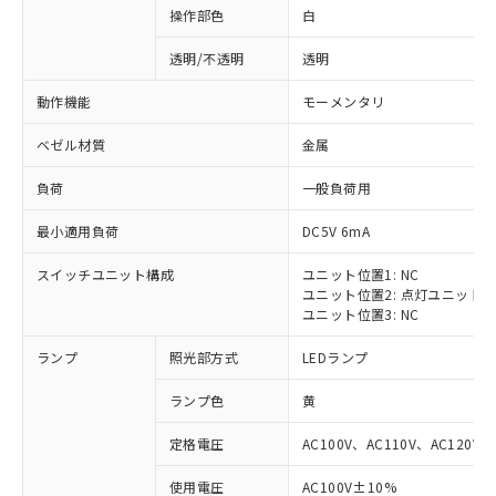
操作部色
白
透明/不透明
透明
動作機能
モーメンタリ
ベゼル材質
金属
負荷
一般負荷用
最小適用負荷
DC5V 6mA
スイッチユニット構成
ユニット位置1: NC
ユニット位置2: 点灯ユニット
ユニット位置3: NC
ランプ
照光部方式
LEDランプ
ランプ色
黄
定格電圧
AC100V、AC110V、AC120V
※1 対応状況
使用電圧
AC100V±10%