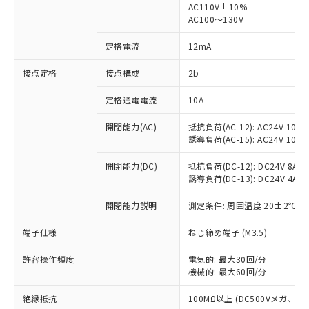
AC110V±10%
AC100～130V
対応済み：EU RoHS指令（10物質）の
非含有に対応した製品が提供可能な商品で
定格電流
12mA
す。
対応予定：EU RoHS指令（10物質）の非含
接点定格
接点構成
2b
ご利用条件
有に対応した製品に切り替える予定のある
商品です。
定格通電電流
10A
対応予定なし：EU RoHS指令（10物質）の
以下の条件をお読みいただき、同意のうえ
非含有に非対応の商品で、対応品を出す予
開閉能力(AC)
抵抗負荷(AC-12): AC24V 10A/A
ご利用ください。
定はありません。
誘導負荷(AC-15): AC24V 10A/AC
調査・確認中：EU RoHS指令（10物質）の
本サービスは、当社制御機器事業取扱
※1 中国RoHS○×表
非含有の対応状況を調査中または確認中の
開閉能力(DC)
抵抗負荷(DC-12): DC24V 8A/DC
商品の当社在庫状況および標準価格
誘導負荷(DC-13): DC24V 4A/DC
商品です。
(税抜)を提供させていただくもので
「○」：最大均質材料含有率が中国RoHSの
非該当品：ライセンス料など無形物で、有
す。
開閉能力説明
測定条件: 周囲温度 20±2℃、
基準値以下であることを示します。
害物質有無と関係のない商品です。
当社制御機器事業取扱商品の中には、
「×」：最大均質材料含有率が中国RoHSの
仕入先様の事情により、非含有部品として
本サービスの対象外となる商品もある
端子仕様
ねじ締め端子 (M3.5)
基準値を超えていることを示します。
いたものが、含有品と判明した場合などや
当社は、これら貴社製品のうち、外国
ことをご了承ください。
「－」：未確認です。当社販売部門へお問
むを得ず変更することがあります。
為替および外国貿易法に定める商品
在庫状況および標準価格照会結果は、
許容操作頻度
電気的: 最大30回/分
い合わせください。
（以下｢規制貨物等」という）を輸出
機械的: 最大60回/分
記載している更新日時点での社内デー
*EU RoHS指令（10物質）：
または国外への提供する場合は、日本
記
タに基づき作成されるものであり、閲
説明
鉛(Pb) 1000ppm以下、 水銀(Hg) 1000ppm以下、 カド
*中国RoHS10物質の基準値 (GB/T26572)：
国政府の輸出許可(または役務取引許
絶縁抵抗
100MΩ以上 (DC500Vメガ、
号
覧された時点での実際の在庫および標
ミウム(Cd) 100ppm以下、
Pb(鉛) :1000ppm、 Hg(水銀) : 1000ppm、 Cd(カドミウ