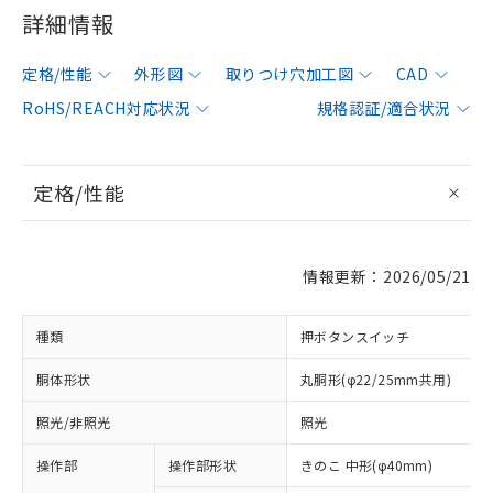
詳細情報
定格/性能
外形図
取りつけ穴加工図
CAD
RoHS/REACH対応状況
規格認証/適合状況
定格/性能
情報更新：2026/05/21
種類
押ボタンスイッチ
胴体形状
丸胴形(φ22/25mm共用)
照光/非照光
照光
操作部
操作部形状
きのこ 中形(φ40mm)