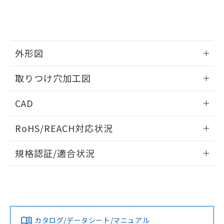
をご了承ください。
EU RoHS指令（10物質）の非含有証明書
※当社の共同利用者とは、
"個人情報
51物質の非含有証明書（当社基準）
の共同利用に関して"
の「1.共同利
※本証明書は発行日時点で非含有を証明す
用者の範囲」に記載されている法人を
るもので、過去に遡って非含有を証明する
指します。
ものではありません。
外形図
また、RoHS指令のフタル酸エステル類４
情報更新：2026/05/21
物質の対応では、対応完了までの期間は出
取りつけ穴加工図
荷製品に未対応品が混在することから備考
欄に対応日を記載しておりました。
情報更新：2026/05/21
CAD
既に当社にて対応品への在庫切替を完了
していることから、特段のことがない限
ログイン/会員登録いただくと、CADデータをダウンロー
り、2022年1月12日より割愛しておりま
RoHS/REACH対応状況
ドすることができます。
す。
情報更新：2026/7/29
規格認証/適合状況
ログイン/会員登録
EU RoHS
注意事項・凡例
UL認証
CSA認証
CEマーキング
Yes
Yes
Yes
対応状況
対応予定月
※1
※2
ダウンロードデータをご利用いただく前に、以下を必ずお読
みください。
カタログ/データシート/マニュアル
対応済み