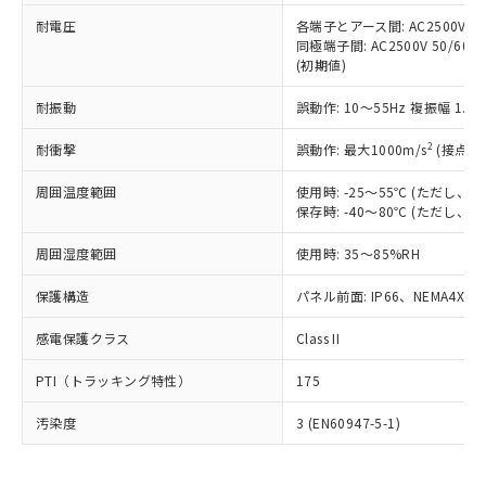
可)を取得するなどの必要な手続きを
六価クロム(Cr(Ⅵ)) 1000ppm以下、ポリ臭化ビフェニル
ム) : 100ppm、
準価格とは異なる場合があることをご
類(PBB) 1000ppm以下、ポリ臭化ジフェニルエーテル類
耐電圧
各端子とアース間: AC2500V 50/
Cr(Ⅵ)(六価クロム) : 1000ppm、 PBBs(ポリ臭化ビフェ
とります。
了承ください。
(PBDE) 1000ppm以下、フタル酸ビス(2-エチルヘキシ
○
一定数以上の在庫あり
ニル類) : 1000ppm、 PBDEs(ポリ臭化ジフェニルエーテ
同極端子間: AC2500V 50/60
当社は規制貨物を破棄する場合は、完
ル) (DEHP)(別名：DOP) 1000ppm以下、フタル酸ブチ
正式な納期状況および標準価格はお客
ル類) : 1000ppm、
(初期値)
ルベンジル（BBP） 1000ppm以下、フタル酸ジブチル
全に破砕するなど、違法に輸出されな
DBP(フタル酸ジブチル) : 1000ppm、 DIBP(フタル酸ジ
様のお取引先、またはお客様担当のオ
（DBP） 1000ppm以下、フタル酸ジイソブチル
イソブチル) : 1000ppm、 BBP(フタル酸ブチルベンジ
△
一定数には満たないが在庫あり
いよう必要な手段を講じます。
ムロン制御機器販売店・当社販売員に
(DIBP) 1000ppm以下
耐振動
誤動作: 10～55Hz 複振幅 1.
ル) : 1000ppm、
当社は貴社製品を、核兵器、ミサイ
但し、RoHS指令で産業用監視および制御機器に対する
DEHP(フタル酸ビス(2-エチルヘキシル)) : 1000ppm
ご相談ください。
適用除外項目は除く。
ル、化学兵器、生物兵器またはその他
－
在庫なし(最新の在庫状況につ
2
オムロン制御機器販売店や当社販売拠
耐衝撃
誤動作: 最大1000m/s
(接点開
フタル酸エステル類の４物質については閾値を超える意
武器並びにこれらの製造装置等に一切
いては、お客様のお取引先、ま
図的な使用がないことを確認しています。
点は「
販売ネットワーク
」をご確認
※2 環境保護使用期限
使用いたしません。
たはお客様担当のオムロン制御
周囲温度範囲
使用時: -25～55℃ (ただし
ください。
当社は、貴社製品を第三者に販売する
保存時: -40～80℃ (ただし
機器販売店・当社販売員にご確
在庫状況および標準価格結果を当社の
※2 対応予定月
「ｅ」：有害物質（10物質）のすべてが基
場合は、上記1、2および3の内容を当
認ください)
事前の承諾なく第三者に漏洩または開
準値以下であることを示します。
周囲湿度範囲
使用時: 35～85%RH
該第三者に通知します。また当社は、
示しないようお願いします。
部品在庫の切り替え状況などにより、予定
「10」：通常の使用状況下において有害物
販売先および販売に係わる関係者が違
マイパーツ機能（部品リスト作成サー
空
受注生産機種、また在庫状況の
保護構造
パネル前面: IP66、NEMA4X, N
月が前後することがあります。
質が外部に漏えいし、環境に深刻な影響を
法に輸出するおそれがある場合は、取
ビス）をご利用いただくには、I-Web
白
情報を公開していない機種
及ぼさない年数を意味します。
り引きをいたしません。
メンバーズにご登録されている必要が
感電保護クラス
Class II
「－」：未確認です。当社販売部門へお問
あります。
い合わせください。
お客様が当ウェブサイト上で当社にご
PTI（トラッキング特性）
175
※3 非含有証明書ダウンロード
登録された部品リストについて、当社
および当社の共同利用者が、当社の製
汚染度
3 (EN60947-5-1)
下記の非含有証明書をダウンロードするこ
品・サービスに関するお客様との取
とができます。
合意する
キャンセル
引・商談に必要な範囲で利用すること