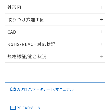
51物質の非含有証明書（当社基準）
の共同利用に関して"
の「1.共同利
※本証明書は発行日時点で非含有を証明す
外形図
用者の範囲」に記載されている法人を
るもので、過去に遡って非含有を証明する
指します。
ものではありません。
情報更新：2026/05/21
取りつけ穴加工図
また、RoHS指令のフタル酸エステル類４
物質の対応では、対応完了までの期間は出
情報更新：2026/05/21
CAD
荷製品に未対応品が混在することから備考
欄に対応日を記載しておりました。
ログイン/会員登録いただくと、CADデータをダウンロー
既に当社にて対応品への在庫切替を完了
RoHS/REACH対応状況
ドすることができます。
していることから、特段のことがない限
り、2022年1月12日より割愛しておりま
情報更新：2026/7/29
規格認証/適合状況
す。
ログイン/会員登録
EU RoHS
注意事項・凡例
UL認証
CSA認証
CEマーキング
Yes
Yes
Yes
対応状況
対応予定月
※1
※2
ダウンロードデータをご利用いただく前に、以下を必ずお読
みください。
カタログ/データシート/マニュアル
対応済み
ソフトウェアの使用条件
LR型式承認
DNV型式承認
BV型式承認
KR型式承
（イギリス
（ノルウェー
（フランス
（韓国
船舶規格）
船舶規格）
船舶規格）
船舶規格
中国 RoHS
注意事項・凡例
2D CADデータ