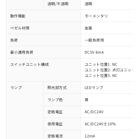
透明/不透明
透明
動作機能
モーメンタリ
ベゼル材質
金属
負荷
一般負荷用
最小適用負荷
DC5V 6mA
スイッチユニット構成
ユニット位置1: NC
ユニット位置2: 点灯ユニット
ユニット位置3: NC
ランプ
照光部方式
LEDランプ
ランプ色
黄
定格電圧
AC/DC24V
※1 対応状況
使用電圧
AC/DC24V±10%
定格電流
12mA
対応済み：EU RoHS指令（10物質）の