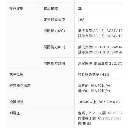
非含有に対応した製品が提供可能な商品で
接点定格
接点構成
2b
す。
対応予定：EU RoHS指令（10物質）の非含
ご利用条件
定格通電電流
10A
有に対応した製品に切り替える予定のある
商品です。
開閉能力(AC)
抵抗負荷(AC-12): AC24V 10A/A
対応予定なし：EU RoHS指令（10物質）の
誘導負荷(AC-15): AC24V 10A/AC
以下の条件をお読みいただき、同意のうえ
非含有に非対応の商品で、対応品を出す予
ご利用ください。
定はありません。
開閉能力(DC)
抵抗負荷(DC-12): DC24V 8A/DC
調査・確認中：EU RoHS指令（10物質）の
誘導負荷(DC-13): DC24V 4A/DC
本サービスは、当社制御機器事業取扱
※1 中国RoHS○×表
非含有の対応状況を調査中または確認中の
商品の当社在庫状況および標準価格
開閉能力説明
測定条件: 周囲温度 20±2℃、
商品です。
(税抜)を提供させていただくもので
「○」：最大均質材料含有率が中国RoHSの
非該当品：ライセンス料など無形物で、有
す。
端子仕様
ねじ締め端子 (M3.5)
基準値以下であることを示します。
害物質有無と関係のない商品です。
当社制御機器事業取扱商品の中には、
「×」：最大均質材料含有率が中国RoHSの
仕入先様の事情により、非含有部品として
本サービスの対象外となる商品もある
許容操作頻度
電気的: 最大30回/分
基準値を超えていることを示します。
いたものが、含有品と判明した場合などや
当社は、これら貴社製品のうち、外国
ことをご了承ください。
機械的: 最大60回/分
「－」：未確認です。当社販売部門へお問
むを得ず変更することがあります。
為替および外国貿易法に定める商品
在庫状況および標準価格照会結果は、
い合わせください。
（以下｢規制貨物等」という）を輸出
絶縁抵抗
100MΩ以上 (DC500Vメガ、
記載している更新日時点での社内デー
*EU RoHS指令（10物質）：
または国外への提供する場合は、日本
記
タに基づき作成されるものであり、閲
説明
鉛(Pb) 1000ppm以下、 水銀(Hg) 1000ppm以下、 カド
*中国RoHS10物質の基準値 (GB/T26572)：
国政府の輸出許可(または役務取引許
耐電圧
各端子とアース間: AC2500V 50/
号
覧された時点での実際の在庫および標
ミウム(Cd) 100ppm以下、
Pb(鉛) :1000ppm、 Hg(水銀) : 1000ppm、 Cd(カドミウ
同極端子間: AC2500V 50/60
可)を取得するなどの必要な手続きを
六価クロム(Cr(Ⅵ)) 1000ppm以下、ポリ臭化ビフェニル
ム) : 100ppm、
準価格とは異なる場合があることをご
類(PBB) 1000ppm以下、ポリ臭化ジフェニルエーテル類
(初期値)
Cr(Ⅵ)(六価クロム) : 1000ppm、 PBBs(ポリ臭化ビフェ
とります。
了承ください。
(PBDE) 1000ppm以下、フタル酸ビス(2-エチルヘキシ