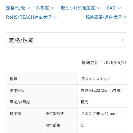
定格/性能
外形図
取りつけ穴加工図
CAD
RoHS/REACH対応状況
規格認証/適合状況
定格/性能
情報更新：2026/05/21
種類
押ボタンスイッチ
胴体形状
丸胴形(φ22/25mm共用)
照光/非照光
照光
操作部
操作部形状
きのこ 中形(φ40mm)
操作部色
白