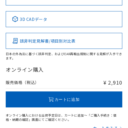
No
No
No
No
中国 RoHS表
※1 ※2
3D CADデータ
この製品の規格認証/適合状況ページへ
Pb
Hg
Cd
Cr(VI)
その他の認証はこちらのページからご検索ください
該非判定見解書/項目別対比表
X
O
O
O
日本の外為法に基づく該非判定、およびEAR再輸出規制に関する見解が入手でき
ます。
"対応済み"や非含有の記載がされた商品であっても、流通
在庫等で未対応品が混在する可能性があります。
オンライン購入
非含有品が必要な際は、弊社営業部門もしくは販売店へお
問い合わせください。
¥ 2,910
販売価格（税込）
この製品のRoHS/REACH対応状況ページへ
カートに追加
オンライン購入における出荷予定日は、カートに追加～「ご購入手続き：価
格・納期の確認」画面にてご確認ください。