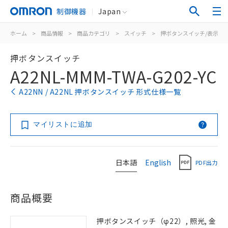
制御機器
Japan
ホーム
>
商品情報
>
商品カテゴリ
>
スイッチ
>
押ボタンスイッチ/表示灯
押ボタンスイッチ
A22NL-MMM-TWA-G202-YC
A22NN / A22NL 押ボタンスイッチ 形式仕様一覧
マイリストに追加
日本語
English
PDF出力
商品概要
押ボタンスイッチ（φ22）, 照光, 金