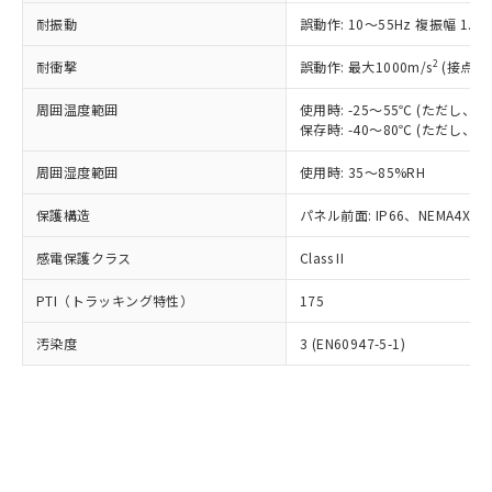
○
一定数以上の在庫あり
ニル類) : 1000ppm、 PBDEs(ポリ臭化ジフェニルエーテ
当社は規制貨物を破棄する場合は、完
ル) (DEHP)(別名：DOP) 1000ppm以下、フタル酸ブチ
正式な納期状況および標準価格はお客
ル類) : 1000ppm、
耐振動
誤動作: 10～55Hz 複振幅 1.
ルベンジル（BBP） 1000ppm以下、フタル酸ジブチル
全に破砕するなど、違法に輸出されな
DBP(フタル酸ジブチル) : 1000ppm、 DIBP(フタル酸ジ
様のお取引先、またはお客様担当のオ
（DBP） 1000ppm以下、フタル酸ジイソブチル
イソブチル) : 1000ppm、 BBP(フタル酸ブチルベンジ
△
一定数には満たないが在庫あり
いよう必要な手段を講じます。
ムロン制御機器販売店・当社販売員に
(DIBP) 1000ppm以下
2
耐衝撃
ル) : 1000ppm、
誤動作: 最大1000m/s
(接点開
当社は貴社製品を、核兵器、ミサイ
但し、RoHS指令で産業用監視および制御機器に対する
DEHP(フタル酸ビス(2-エチルヘキシル)) : 1000ppm
ご相談ください。
適用除外項目は除く。
ル、化学兵器、生物兵器またはその他
－
在庫なし(最新の在庫状況につ
オムロン制御機器販売店や当社販売拠
周囲温度範囲
使用時: -25～55℃ (ただし
フタル酸エステル類の４物質については閾値を超える意
武器並びにこれらの製造装置等に一切
いては、お客様のお取引先、ま
図的な使用がないことを確認しています。
保存時: -40～80℃ (ただし
点は「
販売ネットワーク
」をご確認
※2 環境保護使用期限
使用いたしません。
たはお客様担当のオムロン制御
ください。
当社は、貴社製品を第三者に販売する
周囲湿度範囲
使用時: 35～85%RH
機器販売店・当社販売員にご確
在庫状況および標準価格結果を当社の
※2 対応予定月
「ｅ」：有害物質（10物質）のすべてが基
場合は、上記1、2および3の内容を当
認ください)
事前の承諾なく第三者に漏洩または開
準値以下であることを示します。
保護構造
パネル前面: IP66、NEMA4X, N
該第三者に通知します。また当社は、
示しないようお願いします。
部品在庫の切り替え状況などにより、予定
「10」：通常の使用状況下において有害物
販売先および販売に係わる関係者が違
マイパーツ機能（部品リスト作成サー
空
受注生産機種、また在庫状況の
感電保護クラス
Class II
月が前後することがあります。
質が外部に漏えいし、環境に深刻な影響を
法に輸出するおそれがある場合は、取
ビス）をご利用いただくには、I-Web
白
情報を公開していない機種
及ぼさない年数を意味します。
り引きをいたしません。
メンバーズにご登録されている必要が
PTI（トラッキング特性）
175
「－」：未確認です。当社販売部門へお問
あります。
い合わせください。
お客様が当ウェブサイト上で当社にご
汚染度
3 (EN60947-5-1)
※3 非含有証明書ダウンロード
登録された部品リストについて、当社
および当社の共同利用者が、当社の製
下記の非含有証明書をダウンロードするこ
品・サービスに関するお客様との取
とができます。
合意する
キャンセル
引・商談に必要な範囲で利用すること
をご了承ください。
EU RoHS指令（10物質）の非含有証明書
※当社の共同利用者とは、
"個人情報