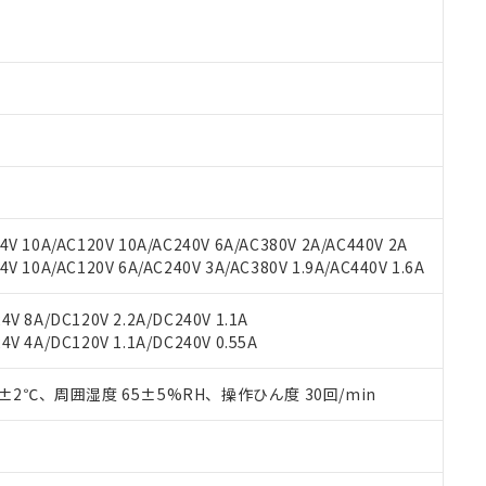
 RoHS指令（10物質）の非含有に対応した製品が提供可能な商品です
oHS指令（10物質）の非含有に対応した製品に切り替える予定のある
 RoHS指令（10物質）の非含有に非対応の商品で、対応品を出す予
 RoHS指令（10物質）の非含有の対応状況を調査中または確認中の
ンス料など無形物で、有害物質有無と関係のない商品です。
○×表
より、非含有部品としていたものが、含有品と判明した場合などやむ
みいただき、同意のうえご利用ください。
材料含有率が中国RoHSの基準値以下であることを示します。
材料含有率が中国RoHSの基準値を超えていることを示します。
、当社制御機器事業取扱商品の当社在庫状況および標準価格(税抜)
ら貴社製品のうち、外国為替および外国貿易法に定める商品（以下｢
質）：
す。当社販売部門へお問い合わせください。
 水銀(Hg) 1000ppm以下、 カドミウム(Cd) 100ppm以下、
たは国外への提供する場合は、日本国政府の輸出許可(または役務取
000ppm以下、ポリ臭化ビフェニル類(PBB) 1000ppm以下、ポリ臭化ジフェニルエーテル類(P
V 10A/AC120V 10A/AC240V 6A/AC380V 2A/AC440V 2A
事業取扱商品の中には、本サービスの対象外となる商品もあること
手続きをとります。
キシル) (DEHP)(別名：DOP) 1000ppm以下、フタル酸ブチルベンジル（BBP） 100
(GB/T26572)：
以下、フタル酸ジイソブチル (DIBP) 1000ppm以下
 10A/AC120V 6A/AC240V 3A/AC380V 1.9A/AC440V 1.6A
び標準価格照会結果は、記載している更新日時点での社内データに
物を破棄する場合は、完全に破砕するなど、違法に輸出されないよ
(水銀) : 1000ppm、 Cd(カドミウム) : 100ppm、
業用監視および制御機器に対する適用除外項目は除く。
覧された時点での実際の在庫および標準価格とは異なる場合がある
1000ppm、 PBBs(ポリ臭化ビフェニル類) : 1000ppm、 PBDEs(ポリ臭化ジフェニルエーテル類
物質については閾値を超える意図的な使用がないことを確認しています。
上の在庫あり
 1000ppm、 DIBP(フタル酸ジイソブチル) : 1000ppm、 BBP(フタル酸ブチルベンジル) :
品を、核兵器、ミサイル、化学兵器、生物兵器またはその他武器並
V 8A/DC120V 2.2A/DC240V 1.1A
チルヘキシル)) : 1000ppm
況および標準価格はお客様のお取引先、またはお客様担当のオムロ
用いたしません。
V 4A/DC120V 1.1A/DC240V 0.55A
ご相談ください。
は満たないが在庫あり
製品を第三者に販売する場合は、上記1、2および3の内容を当該第
機器販売店や当社販売拠点は「
販売ネットワーク
」をご確認くだ
販売先および販売に係わる関係者が違法に輸出するおそれがある場
用期限
0±2℃、周囲湿度 65±5%RH、操作ひん度 30回/min
び標準価格結果を当社の事前の承諾なく第三者に漏洩または開示し
え状況などにより、予定月が前後することがあります。
(最新の在庫状況については、お客様のお取引先、またはお客様担当
（10物質）のすべてが基準値以下であることを示します。
店・当社販売員にご確認ください)
能（部品リスト作成サービス）をご利用いただくには、I-Webメン
使用状況下において有害物質が外部に漏えいし、環境に深刻な影響を
あります。