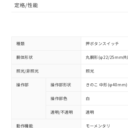
定格/性能
種類
押ボタンスイッチ
胴体形状
丸胴形(φ22/25mm共
照光/非照光
照光
操作部
操作部形状
きのこ 中形(φ40mm)
操作部色
白
透明/不透明
透明
動作機能
モーメンタリ