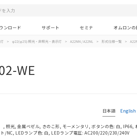
ウンロード
サポート
セミナ
オムロンの
示灯
>
φ22(φ25):照光・非照光・表示灯
>
A22NN / A22NL
>
形式仕様一覧
>
A22
02-WE
日本語
English
 照光, 金属ベゼル, きのこ形, モーメンタリ, ボタンの色: 白, IP66,
NC, LEDランプ色: 白, LEDランプ電圧: AC200/220/230/240V