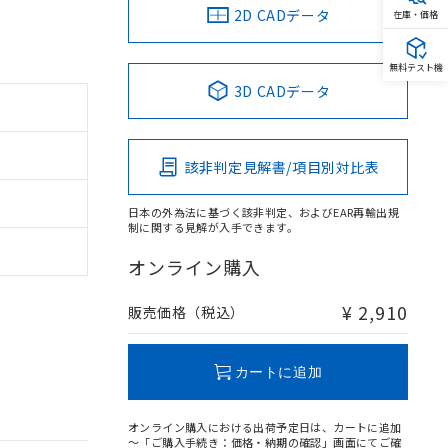
2D CADデータ
在庫・価格
無料テスト機
3D CADデータ
該非判定見解書/項目別対比表
日本の外為法に基づく該非判定、およびEAR再輸出規
制に関する見解が入手できます。
オンライン購入
¥ 2,910
販売価格（税込）
カートに追加
オンライン購入における出荷予定日は、カートに追加
～「ご購入手続き：価格・納期の確認」画面にてご確