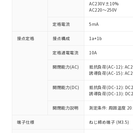
AC230V±10%
対応済み：EU
AC220～250V
対応予定：EU R
対応予定なし：EU
調査・確認中：EU
定格電流
5mA
ご利用条件
非該当品：ライセ
※1 中国RoHS
仕入先様の事情に
接点定格
接点構成
1a+1b
があります。
以下の条件をお読
「○」：最大均質
「×」：最大均質
定格通電電流
10A
本サービスは
当社は、これ
*EU RoHS指令（10物
「－」：未確認で
鉛(Pb) 1000ppm以下、
くものです。
う）を輸出ま
記
説明
六価クロム(Cr(Ⅵ)) 1
開閉能力(AC)
抵抗負荷(AC-12): AC24
当社制御機器
などの必要な
フタル酸ビス(2-エチルヘ
号
*中国RoHS10物質の基準値 
ル（DBP） 1000ppm
誘導負荷(AC-15): AC24V
在庫状況およ
当社は規制貨
Pb(鉛) :1000ppm、 Hg
但し、RoHS指令で産
のであり、閲
ます。
Cr(Ⅵ)(六価クロム) : 
フタル酸エステル類の４
○
一定数以
DBP(フタル酸ジブチル) :
い。
当社は貴社製
開閉能力(DC)
抵抗負荷(DC-12): DC24
DEHP(フタル酸ビス(2-エ
正式な納期状
置等に一切使
誘導負荷(DC-13): DC24
当社販売員に
※2 対応予定月
△
一定数に
当社は、貴社
オムロン制御
また当社は、
※2 環境保護使
開閉能力説明
測定条件: 周囲温度 2
在庫状況およ
部品在庫の切り替
たしません。
－
在庫なし
す。
「ｅ」：有害物質
機器販売
端子仕様
ねじ締め端子 (M3.5)
マイパーツ機
「10」：通常の
ている必要が
味します。