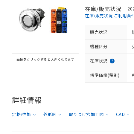
在庫/販売状況
20
在庫/販売状況 ご利用条
販売状況
機種区分
画像をクリックすると大きくなります
在庫状況
標準価格(税別)
詳細情報
定格/性能
外形図
取りつけ穴加工図
CAD