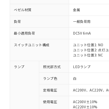
ベゼル材質
金属
負荷
一般負荷用
最小適用負荷
DC5V 6mA
スイッチユニット構成
ユニット位置1: NO
ユニット位置2: 点灯
ユニット位置3: NC
ランプ
照光部方式
LEDランプ
ランプ色
白
定格電圧
AC200V、AC220V、A
使用電圧
AC200V±10%
※1 対応状況
AC220V±10%