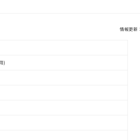
情報更新：2
用)