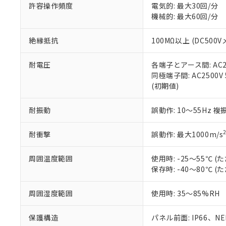
空
受注生産
お客様が当ウ
※3 非含有証明
許容操作頻度
電気的: 最大30回/分
「－」：未確認で
白
が、当社の製
機械的: 最大60回/分
さい。
下記の非含有証明
※当社の共同
絶縁抵抗
100MΩ以上 (DC5
いる法人を指
EU RoHS指令（
51物質の非含有証
耐電圧
各端子とアース間: AC250
※本証明書は発行
同極端子間: AC2500V
また、RoHS指
(初期値)
混在することから
既に当社にて対応
耐振動
誤動作: 10～55Hz 複
り割愛しておりま
耐衝撃
誤動作: 最大1000m/s
周囲温度範囲
使用時: -25～55℃
保存時: -40～80℃
周囲湿度範囲
使用時: 35～85%RH
保護構造
パネル前面: IP66、NEM