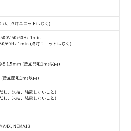
機種、また在庫状況の情報を公開していない機種
ェブサイト上で当社にご登録された部品リストについて、当社およ
書ダウンロード
す。当社販売部門へお問い合わせください。
品・サービスに関するお客様との取引・商談に必要な範囲で利用す
合意する
キャンセル
書をダウンロードすることができます。
利用者とは、
"個人情報の共同利用に関して"
の「1.共同利用者の
00Vメガ、点灯ユニットは除く)
します。
10物質）の非含有証明書
明書（当社基準）
0V 50/60Hz 1min
日時点で非含有を証明するもので、過去に遡って非含有を証明するも
 50/60Hz 1min (点灯ユニットは除く)
令のフタル酸エステル類４物質の対応では、対応完了までの期間は出
備考欄に対応日を記載しておりました。
品への在庫切替を完了していることから、特段のことがない限り、20
振幅 1.5mm (接点開離1ms以内)
す。
2
(接点開離1ms以内)
 (ただし、氷結、結露しないこと)
 (ただし、氷結、結露しないこと)
A4X, NEMA13