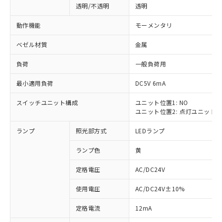
透明/不透明
透明
動作機能
モーメンタリ
ベゼル材質
金属
負荷
一般負荷用
最小適用負荷
DC5V 6mA
スイッチユニット構成
ユニット位置1: NO
ユニット位置2: 点灯ユニット
ランプ
照光部方式
LEDランプ
ランプ色
黄
定格電圧
AC/DC24V
使用電圧
AC/DC24V±10%
※1 対応状況
定格電流
12mA
対応済み：EU RoHS指令（10物質）の