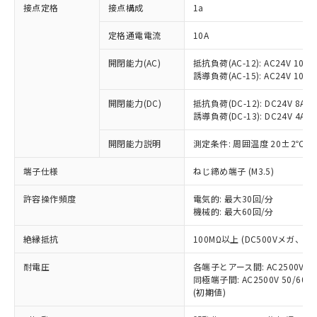
非含有に対応した製品が提供可能な商品で
接点定格
接点構成
1a
す。
対応予定：EU RoHS指令（10物質）の非含
定格通電電流
10A
ご利用条件
有に対応した製品に切り替える予定のある
商品です。
開閉能力(AC)
抵抗負荷(AC-12): AC24V 10A/A
誘導負荷(AC-15): AC24V 10A/AC
対応予定なし：EU RoHS指令（10物質）の
以下の条件をお読みいただき、同意のうえ
非含有に非対応の商品で、対応品を出す予
ご利用ください。
開閉能力(DC)
抵抗負荷(DC-12): DC24V 8A/DC
定はありません。
誘導負荷(DC-13): DC24V 4A/DC
調査・確認中：EU RoHS指令（10物質）の
本サービスは、当社制御機器事業取扱
※1 中国RoHS○×表
非含有の対応状況を調査中または確認中の
商品の当社在庫状況および標準価格
開閉能力説明
測定条件: 周囲温度 20±2℃、
商品です。
(税抜)を提供させていただくもので
「○」：最大均質材料含有率が中国RoHSの
非該当品：ライセンス料など無形物で、有
端子仕様
ねじ締め端子 (M3.5)
す。
基準値以下であることを示します。
害物質有無と関係のない商品です。
当社制御機器事業取扱商品の中には、
「×」：最大均質材料含有率が中国RoHSの
仕入先様の事情により、非含有部品として
許容操作頻度
電気的: 最大30回/分
本サービスの対象外となる商品もある
基準値を超えていることを示します。
いたものが、含有品と判明した場合などや
機械的: 最大60回/分
当社は、これら貴社製品のうち、外国
ことをご了承ください。
「－」：未確認です。当社販売部門へお問
むを得ず変更することがあります。
為替および外国貿易法に定める商品
在庫状況および標準価格照会結果は、
い合わせください。
絶縁抵抗
100MΩ以上 (DC500Vメガ、
（以下｢規制貨物等」という）を輸出
記載している更新日時点での社内デー
*EU RoHS指令（10物質）：
または国外への提供する場合は、日本
記
タに基づき作成されるものであり、閲
説明
耐電圧
鉛(Pb) 1000ppm以下、 水銀(Hg) 1000ppm以下、 カド
各端子とアース間: AC2500V 50/
*中国RoHS10物質の基準値 (GB/T26572)：
国政府の輸出許可(または役務取引許
号
覧された時点での実際の在庫および標
ミウム(Cd) 100ppm以下、
Pb(鉛) :1000ppm、 Hg(水銀) : 1000ppm、 Cd(カドミウ
同極端子間: AC2500V 50/60
可)を取得するなどの必要な手続きを
六価クロム(Cr(Ⅵ)) 1000ppm以下、ポリ臭化ビフェニル
ム) : 100ppm、
準価格とは異なる場合があることをご
(初期値)
類(PBB) 1000ppm以下、ポリ臭化ジフェニルエーテル類
Cr(Ⅵ)(六価クロム) : 1000ppm、 PBBs(ポリ臭化ビフェ
とります。
了承ください。
(PBDE) 1000ppm以下、フタル酸ビス(2-エチルヘキシ
○
一定数以上の在庫あり
ニル類) : 1000ppm、 PBDEs(ポリ臭化ジフェニルエーテ