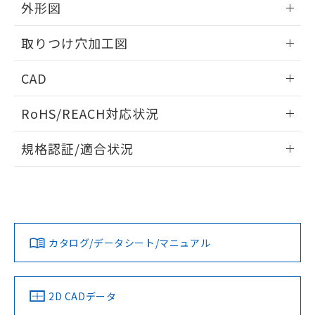
の共同利用に関して"
の「1.共同利
外形図
※本証明書は発行日時点で非含有を証明す
用者の範囲」に記載されている法人を
るもので、過去に遡って非含有を証明する
指します。
情報更新：2026/05/21
ものではありません。
取りつけ穴加工図
また、RoHS指令のフタル酸エステル類４
物質の対応では、対応完了までの期間は出
情報更新：2026/05/21
CAD
荷製品に未対応品が混在することから備考
欄に対応日を記載しておりました。
ログイン/会員登録いただくと、CADデータをダウンロー
RoHS/REACH対応状況
既に当社にて対応品への在庫切替を完了
ドすることができます。
していることから、特段のことがない限
情報更新：2026/7/29
り、2022年1月12日より割愛しておりま
規格認証/適合状況
す。
ログイン/会員登録
EU RoHS
注意事項・凡例
UL認証
CSA認証
CEマーキング
Yes
Yes
Yes
対応状況
対応予定月
※1
※2
ダウンロードデータをご利用いただく前に、以下を必ずお読
みください。
カタログ/データシート/マニュアル
対応済み
ソフトウェアの使用条件
LR型式承認
DNV型式承認
BV型式承認
KR型式承
（イギリス
（ノルウェー
（フランス
（韓国
船舶規格）
船舶規格）
船舶規格）
船舶規格
中国 RoHS
注意事項・凡例
2D CADデータ