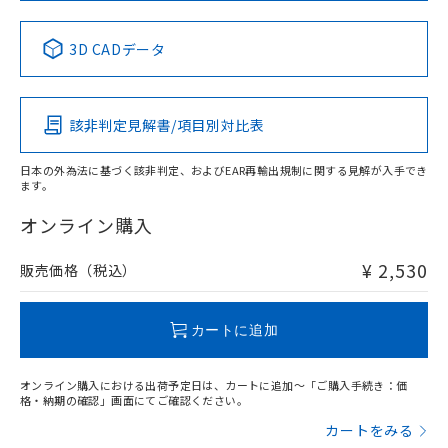
No
No
No
No
中国 RoHS表
※1 ※2
3D CADデータ
この製品の規格認証/適合状況ページへ
Pb
Hg
Cd
Cr(VI)
その他の認証はこちらのページからご検索ください
該非判定見解書/項目別対比表
X
O
O
O
日本の外為法に基づく該非判定、およびEAR再輸出規制に関する見解が入手でき
ます。
"対応済み"や非含有の記載がされた商品であっても、流通
在庫等で未対応品が混在する可能性があります。
オンライン購入
非含有品が必要な際は、弊社営業部門もしくは販売店へお
問い合わせください。
¥ 2,530
販売価格（税込）
この製品のRoHS/REACH対応状況ページへ
カートに追加
オンライン購入における出荷予定日は、カートに追加～「ご購入手続き：価
格・納期の確認」画面にてご確認ください。
カートをみる