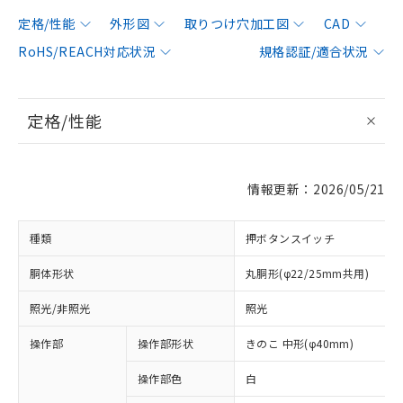
定格/性能
外形図
取りつけ穴加工図
CAD
RoHS/REACH対応状況
規格認証/適合状況
定格/性能
情報更新：2026/05/21
種類
押ボタンスイッチ
胴体形状
丸胴形(φ22/25mm共用)
照光/非照光
照光
操作部
操作部形状
きのこ 中形(φ40mm)
操作部色
白