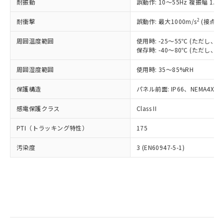
当社は規制貨物を破棄する場合は、完
耐振動
ル) (DEHP)(別名：DOP) 1000ppm以下、フタル酸ブチ
誤動作: 10～55Hz 複振幅 1.
正式な納期状況および標準価格はお客
ル類) : 1000ppm、
ルベンジル（BBP） 1000ppm以下、フタル酸ジブチル
全に破砕するなど、違法に輸出されな
DBP(フタル酸ジブチル) : 1000ppm、 DIBP(フタル酸ジ
様のお取引先、またはお客様担当のオ
（DBP） 1000ppm以下、フタル酸ジイソブチル
イソブチル) : 1000ppm、 BBP(フタル酸ブチルベンジ
△
一定数には満たないが在庫あり
いよう必要な手段を講じます。
2
耐衝撃
誤動作: 最大1000m/s
(接点開
ムロン制御機器販売店・当社販売員に
(DIBP) 1000ppm以下
ル) : 1000ppm、
当社は貴社製品を、核兵器、ミサイ
但し、RoHS指令で産業用監視および制御機器に対する
DEHP(フタル酸ビス(2-エチルヘキシル)) : 1000ppm
ご相談ください。
適用除外項目は除く。
周囲温度範囲
使用時: -25～55℃ (ただし
ル、化学兵器、生物兵器またはその他
－
在庫なし(最新の在庫状況につ
オムロン制御機器販売店や当社販売拠
フタル酸エステル類の４物質については閾値を超える意
保存時: -40～80℃ (ただし
武器並びにこれらの製造装置等に一切
いては、お客様のお取引先、ま
図的な使用がないことを確認しています。
点は「
販売ネットワーク
」をご確認
※2 環境保護使用期限
使用いたしません。
たはお客様担当のオムロン制御
ください。
周囲湿度範囲
使用時: 35～85%RH
当社は、貴社製品を第三者に販売する
機器販売店・当社販売員にご確
在庫状況および標準価格結果を当社の
※2 対応予定月
「ｅ」：有害物質（10物質）のすべてが基
場合は、上記1、2および3の内容を当
認ください)
事前の承諾なく第三者に漏洩または開
保護構造
パネル前面: IP66、NEMA4X, N
準値以下であることを示します。
該第三者に通知します。また当社は、
示しないようお願いします。
部品在庫の切り替え状況などにより、予定
「10」：通常の使用状況下において有害物
販売先および販売に係わる関係者が違
マイパーツ機能（部品リスト作成サー
感電保護クラス
Class II
空
受注生産機種、また在庫状況の
月が前後することがあります。
質が外部に漏えいし、環境に深刻な影響を
法に輸出するおそれがある場合は、取
ビス）をご利用いただくには、I-Web
白
情報を公開していない機種
及ぼさない年数を意味します。
り引きをいたしません。
PTI（トラッキング特性）
175
メンバーズにご登録されている必要が
「－」：未確認です。当社販売部門へお問
あります。
い合わせください。
汚染度
3 (EN60947-5-1)
お客様が当ウェブサイト上で当社にご
※3 非含有証明書ダウンロード
登録された部品リストについて、当社
および当社の共同利用者が、当社の製
下記の非含有証明書をダウンロードするこ
品・サービスに関するお客様との取
とができます。
合意する
キャンセル
引・商談に必要な範囲で利用すること
をご了承ください。
EU RoHS指令（10物質）の非含有証明書
※当社の共同利用者とは、
"個人情報
51物質の非含有証明書（当社基準）