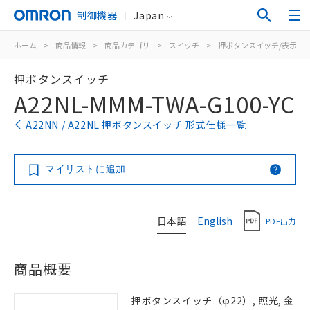
制御機器
Japan
ホーム
>
商品情報
>
商品カテゴリ
>
スイッチ
>
押ボタンスイッチ/表示灯
押ボタンスイッチ
A22NL-MMM-TWA-G100-YC
A22NN / A22NL 押ボタンスイッチ 形式仕様一覧
マイリストに追加
日本語
English
PDF出力
商品概要
押ボタンスイッチ（φ22）, 照光, 金