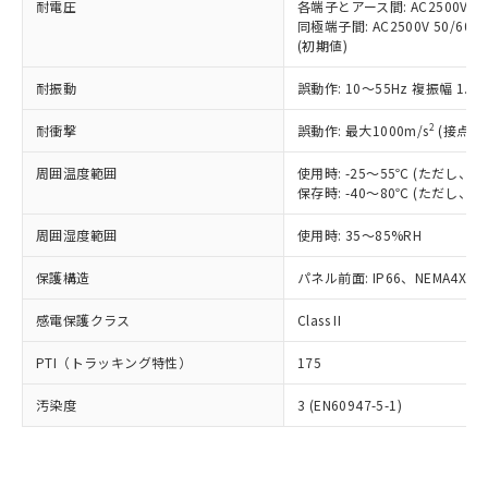
準価格とは異なる場合があることをご
耐電圧
各端子とアース間: AC2500V 50/
類(PBB) 1000ppm以下、ポリ臭化ジフェニルエーテル類
Cr(Ⅵ)(六価クロム) : 1000ppm、 PBBs(ポリ臭化ビフェ
とります。
了承ください。
同極端子間: AC2500V 50/60
(PBDE) 1000ppm以下、フタル酸ビス(2-エチルヘキシ
○
一定数以上の在庫あり
ニル類) : 1000ppm、 PBDEs(ポリ臭化ジフェニルエーテ
当社は規制貨物を破棄する場合は、完
(初期値)
ル) (DEHP)(別名：DOP) 1000ppm以下、フタル酸ブチ
正式な納期状況および標準価格はお客
ル類) : 1000ppm、
ルベンジル（BBP） 1000ppm以下、フタル酸ジブチル
全に破砕するなど、違法に輸出されな
DBP(フタル酸ジブチル) : 1000ppm、 DIBP(フタル酸ジ
様のお取引先、またはお客様担当のオ
（DBP） 1000ppm以下、フタル酸ジイソブチル
イソブチル) : 1000ppm、 BBP(フタル酸ブチルベンジ
△
一定数には満たないが在庫あり
いよう必要な手段を講じます。
耐振動
誤動作: 10～55Hz 複振幅 1.
ムロン制御機器販売店・当社販売員に
(DIBP) 1000ppm以下
ル) : 1000ppm、
当社は貴社製品を、核兵器、ミサイ
但し、RoHS指令で産業用監視および制御機器に対する
DEHP(フタル酸ビス(2-エチルヘキシル)) : 1000ppm
ご相談ください。
適用除外項目は除く。
2
耐衝撃
誤動作: 最大1000m/s
(接点開
ル、化学兵器、生物兵器またはその他
－
在庫なし(最新の在庫状況につ
オムロン制御機器販売店や当社販売拠
フタル酸エステル類の４物質については閾値を超える意
武器並びにこれらの製造装置等に一切
いては、お客様のお取引先、ま
図的な使用がないことを確認しています。
点は「
販売ネットワーク
」をご確認
周囲温度範囲
使用時: -25～55℃ (ただし
※2 環境保護使用期限
使用いたしません。
たはお客様担当のオムロン制御
ください。
保存時: -40～80℃ (ただし
当社は、貴社製品を第三者に販売する
機器販売店・当社販売員にご確
在庫状況および標準価格結果を当社の
※2 対応予定月
「ｅ」：有害物質（10物質）のすべてが基
場合は、上記1、2および3の内容を当
認ください)
事前の承諾なく第三者に漏洩または開
周囲湿度範囲
使用時: 35～85%RH
準値以下であることを示します。
該第三者に通知します。また当社は、
示しないようお願いします。
部品在庫の切り替え状況などにより、予定
「10」：通常の使用状況下において有害物
販売先および販売に係わる関係者が違
マイパーツ機能（部品リスト作成サー
保護構造
パネル前面: IP66、NEMA4X, N
空
受注生産機種、また在庫状況の
月が前後することがあります。
質が外部に漏えいし、環境に深刻な影響を
法に輸出するおそれがある場合は、取
ビス）をご利用いただくには、I-Web
白
情報を公開していない機種
及ぼさない年数を意味します。
り引きをいたしません。
感電保護クラス
Class II
メンバーズにご登録されている必要が
「－」：未確認です。当社販売部門へお問
あります。
い合わせください。
PTI（トラッキング特性）
175
お客様が当ウェブサイト上で当社にご
※3 非含有証明書ダウンロード
登録された部品リストについて、当社
汚染度
3 (EN60947-5-1)
および当社の共同利用者が、当社の製
下記の非含有証明書をダウンロードするこ
品・サービスに関するお客様との取
とができます。
合意する
キャンセル
引・商談に必要な範囲で利用すること
をご了承ください。