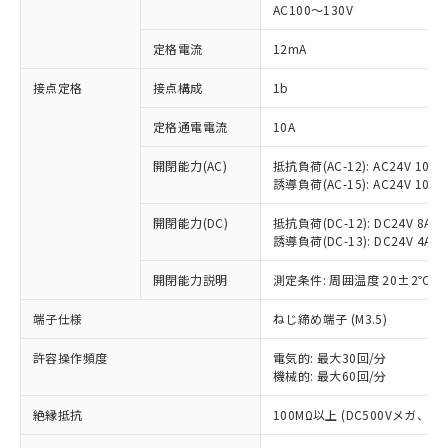
AC100～130V
対応済み：EU RoHS指令（10物質）の
非含有に対応した製品が提供可能な商品で
定格電流
12mA
す。
対応予定：EU RoHS指令（10物質）の非含
接点定格
接点構成
1b
ご利用条件
有に対応した製品に切り替える予定のある
商品です。
定格通電電流
10A
対応予定なし：EU RoHS指令（10物質）の
以下の条件をお読みいただき、同意のうえ
開閉能力(AC)
抵抗負荷(AC-12): AC24V 10A/A
非含有に非対応の商品で、対応品を出す予
ご利用ください。
誘導負荷(AC-15): AC24V 10A/AC
定はありません。
調査・確認中：EU RoHS指令（10物質）の
本サービスは、当社制御機器事業取扱
開閉能力(DC)
抵抗負荷(DC-12): DC24V 8A/DC
※1 中国RoHS○×表
非含有の対応状況を調査中または確認中の
商品の当社在庫状況および標準価格
誘導負荷(DC-13): DC24V 4A/DC
商品です。
(税抜)を提供させていただくもので
「○」：最大均質材料含有率が中国RoHSの
非該当品：ライセンス料など無形物で、有
開閉能力説明
測定条件: 周囲温度 20±2℃、
す。
基準値以下であることを示します。
害物質有無と関係のない商品です。
当社制御機器事業取扱商品の中には、
「×」：最大均質材料含有率が中国RoHSの
仕入先様の事情により、非含有部品として
端子仕様
ねじ締め端子 (M3.5)
本サービスの対象外となる商品もある
基準値を超えていることを示します。
いたものが、含有品と判明した場合などや
当社は、これら貴社製品のうち、外国
ことをご了承ください。
「－」：未確認です。当社販売部門へお問
むを得ず変更することがあります。
許容操作頻度
電気的: 最大30回/分
為替および外国貿易法に定める商品
在庫状況および標準価格照会結果は、
い合わせください。
機械的: 最大60回/分
（以下｢規制貨物等」という）を輸出
記載している更新日時点での社内デー
*EU RoHS指令（10物質）：
または国外への提供する場合は、日本
記
タに基づき作成されるものであり、閲
説明
絶縁抵抗
100MΩ以上 (DC500Vメガ、
鉛(Pb) 1000ppm以下、 水銀(Hg) 1000ppm以下、 カド
*中国RoHS10物質の基準値 (GB/T26572)：
国政府の輸出許可(または役務取引許
号
覧された時点での実際の在庫および標
ミウム(Cd) 100ppm以下、
Pb(鉛) :1000ppm、 Hg(水銀) : 1000ppm、 Cd(カドミウ
可)を取得するなどの必要な手続きを
六価クロム(Cr(Ⅵ)) 1000ppm以下、ポリ臭化ビフェニル
ム) : 100ppm、