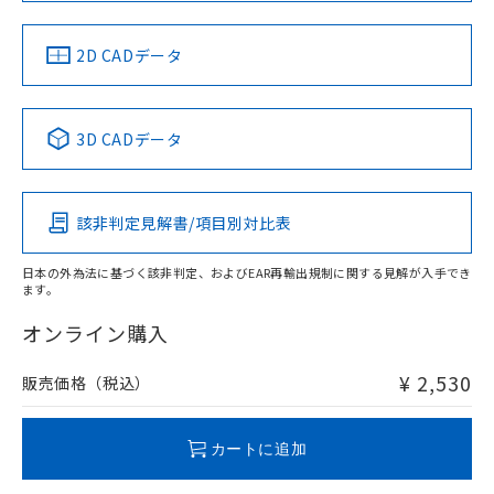
LR型式承認
DNV型式承認
BV型式承認
KR型式承
（イギリス
（ノルウェー
（フランス
（韓国
船舶規格）
船舶規格）
船舶規格）
船舶規格
中国 RoHS
注意事項・凡例
2D CADデータ
No
No
No
No
中国 RoHS表
※1 ※2
3D CADデータ
この製品の規格認証/適合状況ページへ
Pb
Hg
Cd
Cr(VI)
その他の認証はこちらのページからご検索ください
該非判定見解書/項目別対比表
O
O
O
O
日本の外為法に基づく該非判定、およびEAR再輸出規制に関する見解が入手でき
ます。
"対応済み"や非含有の記載がされた商品であっても、流通
在庫等で未対応品が混在する可能性があります。
オンライン購入
非含有品が必要な際は、弊社営業部門もしくは販売店へお
問い合わせください。
¥ 2,530
販売価格（税込）
この製品のRoHS/REACH対応状況ページへ
カートに追加