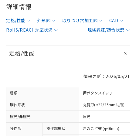
詳細情報
定格/性能
外形図
取りつけ穴加工図
CAD
RoHS/REACH対応状況
規格認証/適合状況
定格/性能
情報更新：2026/05/21
種類
押ボタンスイッチ
胴体形状
丸胴形(φ22/25mm共用)
照光/非照光
照光
操作部
操作部形状
きのこ 中形(φ40mm)