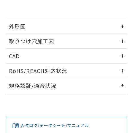
EU RoHS指令（10物質）の非含有証明書
※当社の共同利用者とは、
"個人情報
51物質の非含有証明書（当社基準）
の共同利用に関して"
の「1.共同利
※本証明書は発行日時点で非含有を証明す
用者の範囲」に記載されている法人を
るもので、過去に遡って非含有を証明する
指します。
外形図
ものではありません。
また、RoHS指令のフタル酸エステル類４
情報更新：2026/05/21
取りつけ穴加工図
物質の対応では、対応完了までの期間は出
荷製品に未対応品が混在することから備考
情報更新：2026/05/21
欄に対応日を記載しておりました。
CAD
既に当社にて対応品への在庫切替を完了
していることから、特段のことがない限
ログイン/会員登録いただくと、CADデータをダウンロー
RoHS/REACH対応状況
り、2022年1月12日より割愛しておりま
ドすることができます。
す。
情報更新：2026/7/29
規格認証/適合状況
ログイン/会員登録
EU RoHS
注意事項・凡例
UL認証
CSA認証
CEマーキング
Yes
Yes
Yes
対応状況
対応予定月
※1
※2
ダウンロードデータをご利用いただく前に、以下を必ずお読
みください。
カタログ/データシート/マニュアル
対応済み
ソフトウェアの使用条件