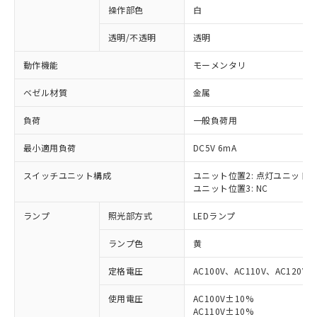
操作部色
白
透明/不透明
透明
動作機能
モーメンタリ
ベゼル材質
金属
負荷
一般負荷用
最小適用負荷
DC5V 6mA
スイッチユニット構成
ユニット位置2: 点灯ユニット
ユニット位置3: NC
ランプ
照光部方式
LEDランプ
ランプ色
黄
定格電圧
AC100V、AC110V、AC120V
使用電圧
AC100V±10%
※1 対応状況
AC110V±10%