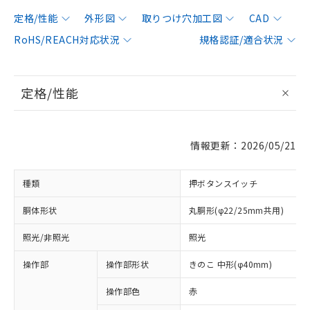
定格/性能
外形図
取りつけ穴加工図
CAD
RoHS/REACH対応状況
規格認証/適合状況
定格/性能
情報更新：2026/05/21
種類
押ボタンスイッチ
胴体形状
丸胴形(φ22/25mm共用)
照光/非照光
照光
操作部
操作部形状
きのこ 中形(φ40mm)
操作部色
赤