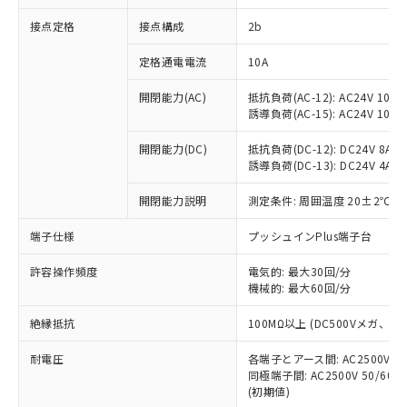
非含有に対応した製品が提供可能な商品で
接点定格
接点構成
2b
す。
対応予定：EU RoHS指令（10物質）の非含
ご利用条件
定格通電電流
10A
有に対応した製品に切り替える予定のある
商品です。
開閉能力(AC)
抵抗負荷(AC-12): AC24V 10A/A
対応予定なし：EU RoHS指令（10物質）の
誘導負荷(AC-15): AC24V 10A/AC
以下の条件をお読みいただき、同意のうえ
非含有に非対応の商品で、対応品を出す予
ご利用ください。
定はありません。
開閉能力(DC)
抵抗負荷(DC-12): DC24V 8A/DC
調査・確認中：EU RoHS指令（10物質）の
誘導負荷(DC-13): DC24V 4A/DC
本サービスは、当社制御機器事業取扱
※1 中国RoHS○×表
非含有の対応状況を調査中または確認中の
商品の当社在庫状況および標準価格
開閉能力説明
測定条件: 周囲温度 20±2℃、
商品です。
(税抜)を提供させていただくもので
「○」：最大均質材料含有率が中国RoHSの
非該当品：ライセンス料など無形物で、有
す。
端子仕様
プッシュインPlus端子台
基準値以下であることを示します。
害物質有無と関係のない商品です。
当社制御機器事業取扱商品の中には、
「×」：最大均質材料含有率が中国RoHSの
仕入先様の事情により、非含有部品として
本サービスの対象外となる商品もある
許容操作頻度
電気的: 最大30回/分
基準値を超えていることを示します。
いたものが、含有品と判明した場合などや
当社は、これら貴社製品のうち、外国
ことをご了承ください。
機械的: 最大60回/分
「－」：未確認です。当社販売部門へお問
むを得ず変更することがあります。
為替および外国貿易法に定める商品
在庫状況および標準価格照会結果は、
い合わせください。
（以下｢規制貨物等」という）を輸出
絶縁抵抗
100MΩ以上 (DC500Vメガ、
記載している更新日時点での社内デー
*EU RoHS指令（10物質）：
または国外への提供する場合は、日本
記
タに基づき作成されるものであり、閲
説明
鉛(Pb) 1000ppm以下、 水銀(Hg) 1000ppm以下、 カド
*中国RoHS10物質の基準値 (GB/T26572)：
国政府の輸出許可(または役務取引許
耐電圧
各端子とアース間: AC2500V 50/
号
覧された時点での実際の在庫および標
ミウム(Cd) 100ppm以下、
Pb(鉛) :1000ppm、 Hg(水銀) : 1000ppm、 Cd(カドミウ
同極端子間: AC2500V 50/60
可)を取得するなどの必要な手続きを
六価クロム(Cr(Ⅵ)) 1000ppm以下、ポリ臭化ビフェニル
ム) : 100ppm、
準価格とは異なる場合があることをご
類(PBB) 1000ppm以下、ポリ臭化ジフェニルエーテル類
(初期値)
Cr(Ⅵ)(六価クロム) : 1000ppm、 PBBs(ポリ臭化ビフェ
とります。
了承ください。
(PBDE) 1000ppm以下、フタル酸ビス(2-エチルヘキシ