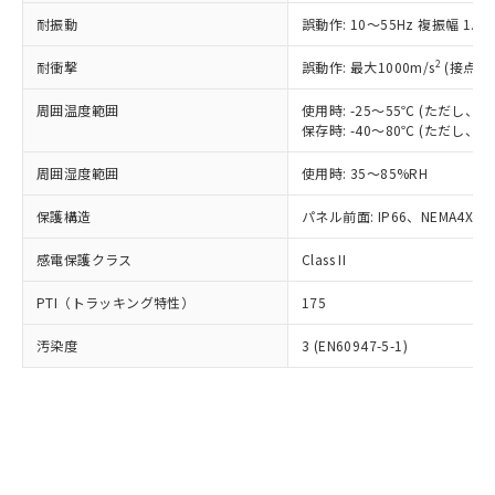
○
一定数以上の在庫あり
ニル類) : 1000ppm、 PBDEs(ポリ臭化ジフェニルエーテ
当社は規制貨物を破棄する場合は、完
ル) (DEHP)(別名：DOP) 1000ppm以下、フタル酸ブチ
正式な納期状況および標準価格はお客
ル類) : 1000ppm、
耐振動
誤動作: 10～55Hz 複振幅 1.
ルベンジル（BBP） 1000ppm以下、フタル酸ジブチル
全に破砕するなど、違法に輸出されな
DBP(フタル酸ジブチル) : 1000ppm、 DIBP(フタル酸ジ
様のお取引先、またはお客様担当のオ
（DBP） 1000ppm以下、フタル酸ジイソブチル
イソブチル) : 1000ppm、 BBP(フタル酸ブチルベンジ
△
一定数には満たないが在庫あり
いよう必要な手段を講じます。
ムロン制御機器販売店・当社販売員に
(DIBP) 1000ppm以下
2
耐衝撃
ル) : 1000ppm、
誤動作: 最大1000m/s
(接点開
当社は貴社製品を、核兵器、ミサイ
但し、RoHS指令で産業用監視および制御機器に対する
DEHP(フタル酸ビス(2-エチルヘキシル)) : 1000ppm
ご相談ください。
適用除外項目は除く。
ル、化学兵器、生物兵器またはその他
－
在庫なし(最新の在庫状況につ
オムロン制御機器販売店や当社販売拠
周囲温度範囲
使用時: -25～55℃ (ただし
フタル酸エステル類の４物質については閾値を超える意
武器並びにこれらの製造装置等に一切
いては、お客様のお取引先、ま
図的な使用がないことを確認しています。
保存時: -40～80℃ (ただし
点は「
販売ネットワーク
」をご確認
※2 環境保護使用期限
使用いたしません。
たはお客様担当のオムロン制御
ください。
当社は、貴社製品を第三者に販売する
周囲湿度範囲
使用時: 35～85%RH
機器販売店・当社販売員にご確
在庫状況および標準価格結果を当社の
※2 対応予定月
「ｅ」：有害物質（10物質）のすべてが基
場合は、上記1、2および3の内容を当
認ください)
事前の承諾なく第三者に漏洩または開
準値以下であることを示します。
保護構造
パネル前面: IP66、NEMA4X, N
該第三者に通知します。また当社は、
示しないようお願いします。
部品在庫の切り替え状況などにより、予定
「10」：通常の使用状況下において有害物
販売先および販売に係わる関係者が違
マイパーツ機能（部品リスト作成サー
空
受注生産機種、また在庫状況の
感電保護クラス
Class II
月が前後することがあります。
質が外部に漏えいし、環境に深刻な影響を
法に輸出するおそれがある場合は、取
ビス）をご利用いただくには、I-Web
白
情報を公開していない機種
及ぼさない年数を意味します。
り引きをいたしません。
メンバーズにご登録されている必要が
PTI（トラッキング特性）
175
「－」：未確認です。当社販売部門へお問
あります。
い合わせください。
お客様が当ウェブサイト上で当社にご
汚染度
3 (EN60947-5-1)
※3 非含有証明書ダウンロード
登録された部品リストについて、当社
および当社の共同利用者が、当社の製
下記の非含有証明書をダウンロードするこ
品・サービスに関するお客様との取
とができます。
合意する
キャンセル
引・商談に必要な範囲で利用すること
をご了承ください。
EU RoHS指令（10物質）の非含有証明書
※当社の共同利用者とは、
"個人情報