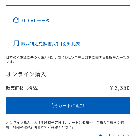
中国 RoHS表
※1 ※2
3D CADデータ
Pb
Hg
Cd
Cr(VI)
該非判定見解書/項目別対比表
X
O
O
O
日本の外為法に基づく該非判定、およびEAR再輸出規制に関する見解が入手でき
ます。
"対応済み"や非含有の記載がされた商品であっても、流通
在庫等で未対応品が混在する可能性があります。
オンライン購入
非含有品が必要な際は、弊社営業部門もしくは販売店へお
問い合わせください。
¥ 3,350
販売価格（税込）
この製品のRoHS/REACH対応状況ページへ
カートに追加
オンライン購入における出荷予定日は、カートに追加～「ご購入手続き：価
格・納期の確認」画面にてご確認ください。