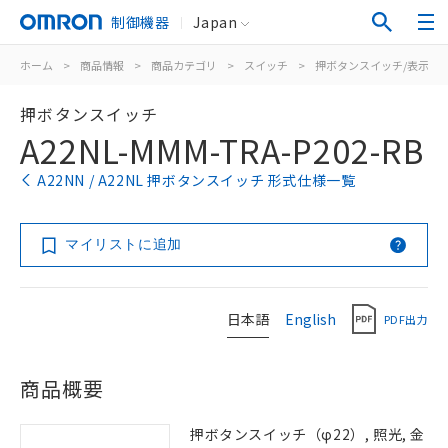
制御機器
Japan
ホーム
>
商品情報
>
商品カテゴリ
>
スイッチ
>
押ボタンスイッチ/表示灯
押ボタンスイッチ
A22NL-MMM-TRA-P202-RB
A22NN / A22NL 押ボタンスイッチ 形式仕様一覧
マイリストに追加
日本語
English
PDF出力
商品概要
押ボタンスイッチ（φ22）, 照光, 金