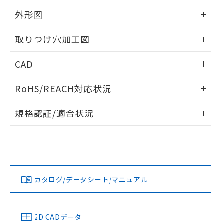
51物質の非含有証明書（当社基準）
の共同利用に関して"
の「1.共同利
※本証明書は発行日時点で非含有を証明す
外形図
用者の範囲」に記載されている法人を
るもので、過去に遡って非含有を証明する
指します。
ものではありません。
情報更新：2026/05/21
取りつけ穴加工図
また、RoHS指令のフタル酸エステル類４
物質の対応では、対応完了までの期間は出
情報更新：2026/05/21
CAD
荷製品に未対応品が混在することから備考
欄に対応日を記載しておりました。
ログイン/会員登録いただくと、CADデータをダウンロー
既に当社にて対応品への在庫切替を完了
RoHS/REACH対応状況
ドすることができます。
していることから、特段のことがない限
り、2022年1月12日より割愛しておりま
情報更新：2026/7/29
規格認証/適合状況
す。
ログイン/会員登録
EU RoHS
注意事項・凡例
A22NL-MMM-TRA-P202-RBについての規格認証/適合状況に
ついては、「カスタマーサポートセンタ お客様相談室」また
は貴社担当オムロン営業員または販売店にお問い合わせくだ
対応状況
対応予定月
※1
※2
さい。
ダウンロードデータをご利用いただく前に、以下を必ずお読
みください。
カタログ/データシート/マニュアル
対応済み
ソフトウェアの使用条件
お問い合わせ
中国 RoHS
注意事項・凡例
2D CADデータ