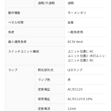
透明/不透明
透明
動作機能
モーメンタリ
ベゼル材質
金属
負荷
一般負荷用
最小適用負荷
DC5V 6mA
スイッチユニット構成
ユニット位置1: NC
ユニット位置2: 点灯ユニット
ユニット位置3: NC
ランプ
照光部方式
LEDランプ
ランプ色
赤
定格電圧
AC/DC12V
※1 対応状況
使用電圧
AC/DC12V±10%
定格電流
12mA
対応済み：EU RoHS指令（10物質）の