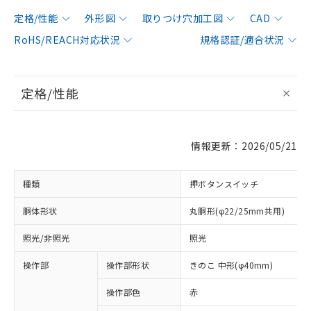
定格/性能
外形図
取りつけ穴加工図
CAD
RoHS/REACH対応状況
規格認証/適合状況
定格/性能
情報更新：2026/05/21
種類
押ボタンスイッチ
胴体形状
丸胴形(φ22/25mm共用)
照光/非照光
照光
操作部
操作部形状
きのこ 中形(φ40mm)
操作部色
赤