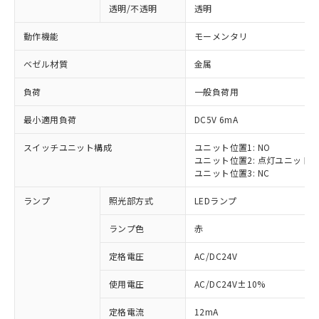
透明/不透明
透明
動作機能
モーメンタリ
ベゼル材質
金属
負荷
一般負荷用
最小適用負荷
DC5V 6mA
スイッチユニット構成
ユニット位置1: NO
ユニット位置2: 点灯ユニット
ユニット位置3: NC
ランプ
照光部方式
LEDランプ
ランプ色
赤
定格電圧
AC/DC24V
使用電圧
AC/DC24V±10%
定格電流
12mA