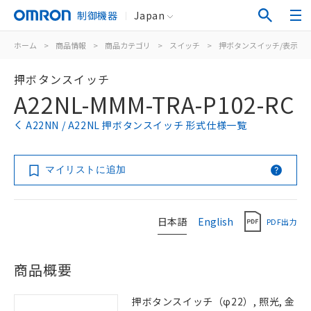
制御機器
Japan
ホーム
>
商品情報
>
商品カテゴリ
>
スイッチ
>
押ボタンスイッチ/表示灯
押ボタンスイッチ
A22NL-MMM-TRA-P102-RC
A22NN / A22NL 押ボタンスイッチ 形式仕様一覧
マイリストに追加
日本語
English
PDF出力
商品概要
押ボタンスイッチ（φ22）, 照光, 金