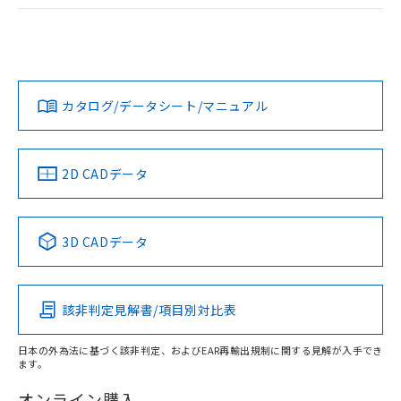
ログイン/会員登録
EU RoHS
注意事項・凡例
A22NL-MMM-TRA-P102-RCについての規格認証/適合状況に
ついては、「カスタマーサポートセンタ お客様相談室」また
は貴社担当オムロン営業員または販売店にお問い合わせくだ
対応状況
対応予定月
※1
※2
さい。
ダウンロードデータをご利用いただく前に、以下を必ずお読
みください。
カタログ/データシート/マニュアル
対応済み
ソフトウェアの使用条件
お問い合わせ
中国 RoHS
注意事項・凡例
2D CADデータ
中国 RoHS表
※1 ※2
3D CADデータ
Pb
Hg
Cd
Cr(VI)
該非判定見解書/項目別対比表
X
O
O
O
日本の外為法に基づく該非判定、およびEAR再輸出規制に関する見解が入手でき
ます。
"対応済み"や非含有の記載がされた商品であっても、流通
在庫等で未対応品が混在する可能性があります。
オンライン購入