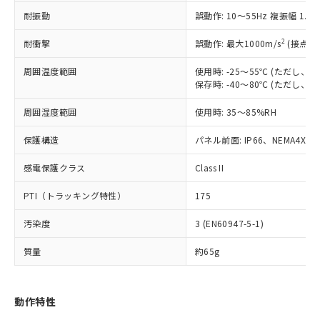
（以下｢規制貨物等」という）を輸出
記載している更新日時点での社内デー
耐振動
誤動作: 10～55Hz 複振幅 1.
*EU RoHS指令（10物質）：
または国外への提供する場合は、日本
記
タに基づき作成されるものであり、閲
説明
鉛(Pb) 1000ppm以下、 水銀(Hg) 1000ppm以下、 カド
*中国RoHS10物質の基準値 (GB/T26572)：
国政府の輸出許可(または役務取引許
号
覧された時点での実際の在庫および標
ミウム(Cd) 100ppm以下、
Pb(鉛) :1000ppm、 Hg(水銀) : 1000ppm、 Cd(カドミウ
2
耐衝撃
誤動作: 最大1000m/s
(接点開
可)を取得するなどの必要な手続きを
六価クロム(Cr(Ⅵ)) 1000ppm以下、ポリ臭化ビフェニル
ム) : 100ppm、
準価格とは異なる場合があることをご
類(PBB) 1000ppm以下、ポリ臭化ジフェニルエーテル類
Cr(Ⅵ)(六価クロム) : 1000ppm、 PBBs(ポリ臭化ビフェ
とります。
了承ください。
(PBDE) 1000ppm以下、フタル酸ビス(2-エチルヘキシ
周囲温度範囲
使用時: -25～55℃ (ただし
○
一定数以上の在庫あり
ニル類) : 1000ppm、 PBDEs(ポリ臭化ジフェニルエーテ
当社は規制貨物を破棄する場合は、完
ル) (DEHP)(別名：DOP) 1000ppm以下、フタル酸ブチ
正式な納期状況および標準価格はお客
ル類) : 1000ppm、
保存時: -40～80℃ (ただし
ルベンジル（BBP） 1000ppm以下、フタル酸ジブチル
全に破砕するなど、違法に輸出されな
DBP(フタル酸ジブチル) : 1000ppm、 DIBP(フタル酸ジ
様のお取引先、またはお客様担当のオ
（DBP） 1000ppm以下、フタル酸ジイソブチル
イソブチル) : 1000ppm、 BBP(フタル酸ブチルベンジ
△
一定数には満たないが在庫あり
いよう必要な手段を講じます。
周囲湿度範囲
使用時: 35～85%RH
ムロン制御機器販売店・当社販売員に
(DIBP) 1000ppm以下
ル) : 1000ppm、
当社は貴社製品を、核兵器、ミサイ
但し、RoHS指令で産業用監視および制御機器に対する
DEHP(フタル酸ビス(2-エチルヘキシル)) : 1000ppm
ご相談ください。
適用除外項目は除く。
ル、化学兵器、生物兵器またはその他
保護構造
パネル前面: IP66、NEMA4X, N
－
在庫なし(最新の在庫状況につ
オムロン制御機器販売店や当社販売拠
フタル酸エステル類の４物質については閾値を超える意
武器並びにこれらの製造装置等に一切
いては、お客様のお取引先、ま
図的な使用がないことを確認しています。
点は「
販売ネットワーク
」をご確認
※2 環境保護使用期限
感電保護クラス
Class II
使用いたしません。
たはお客様担当のオムロン制御
ください。
当社は、貴社製品を第三者に販売する
機器販売店・当社販売員にご確
在庫状況および標準価格結果を当社の
PTI（トラッキング特性）
175
※2 対応予定月
「ｅ」：有害物質（10物質）のすべてが基
場合は、上記1、2および3の内容を当
認ください)
事前の承諾なく第三者に漏洩または開
準値以下であることを示します。
該第三者に通知します。また当社は、
示しないようお願いします。
汚染度
3 (EN60947-5-1)
部品在庫の切り替え状況などにより、予定
「10」：通常の使用状況下において有害物
販売先および販売に係わる関係者が違
マイパーツ機能（部品リスト作成サー
空
受注生産機種、また在庫状況の
月が前後することがあります。
質が外部に漏えいし、環境に深刻な影響を
法に輸出するおそれがある場合は、取
ビス）をご利用いただくには、I-Web
白
情報を公開していない機種
質量
約65g
及ぼさない年数を意味します。
り引きをいたしません。
メンバーズにご登録されている必要が
「－」：未確認です。当社販売部門へお問
あります。
い合わせください。
お客様が当ウェブサイト上で当社にご
動作特性
※3 非含有証明書ダウンロード
登録された部品リストについて、当社