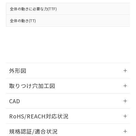
および当社の共同利用者が、当社の製
下記の非含有証明書をダウンロードするこ
品・サービスに関するお客様との取
全体の動きに必要な力(TTF)
とができます。
合意する
キャンセル
引・商談に必要な範囲で利用すること
をご了承ください。
全体の動き(TT)
EU RoHS指令（10物質）の非含有証明書
※当社の共同利用者とは、
"個人情報
51物質の非含有証明書（当社基準）
の共同利用に関して"
の「1.共同利
※本証明書は発行日時点で非含有を証明す
用者の範囲」に記載されている法人を
るもので、過去に遡って非含有を証明する
指します。
ものではありません。
また、RoHS指令のフタル酸エステル類４
物質の対応では、対応完了までの期間は出
荷製品に未対応品が混在することから備考
外形図
欄に対応日を記載しておりました。
情報更新：2026/05/21
既に当社にて対応品への在庫切替を完了
取りつけ穴加工図
していることから、特段のことがない限
り、2022年1月12日より割愛しておりま
情報更新：2026/05/21
CAD
す。
ログイン/会員登録いただくと、CADデータをダウンロー
RoHS/REACH対応状況
ドすることができます。
情報更新：2026/7/29
規格認証/適合状況