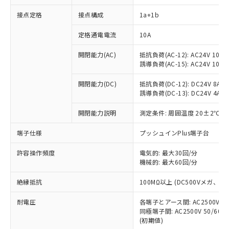
接点定格
接点構成
1a+1b
※1 対応状況
定格通電電流
10A
対応済み：EU RoHS指令（10物質）の
開閉能力(AC)
抵抗負荷(AC-12): AC24V 10A/A
非含有に対応した製品が提供可能な商品で
誘導負荷(AC-15): AC24V 10A/AC
す。
対応予定：EU RoHS指令（10物質）の非含
開閉能力(DC)
抵抗負荷(DC-12): DC24V 8A/DC
ご利用条件
有に対応した製品に切り替える予定のある
誘導負荷(DC-13): DC24V 4A/DC
商品です。
対応予定なし：EU RoHS指令（10物質）の
開閉能力説明
測定条件: 周囲温度 20±2℃、
以下の条件をお読みいただき、同意のうえ
非含有に非対応の商品で、対応品を出す予
ご利用ください。
端子仕様
プッシュインPlus端子台
定はありません。
調査・確認中：EU RoHS指令（10物質）の
本サービスは、当社制御機器事業取扱
※1 中国RoHS○×表
許容操作頻度
電気的: 最大30回/分
非含有の対応状況を調査中または確認中の
商品の当社在庫状況および標準価格
機械的: 最大60回/分
商品です。
(税抜)を提供させていただくもので
「○」：最大均質材料含有率が中国RoHSの
非該当品：ライセンス料など無形物で、有
す。
絶縁抵抗
100MΩ以上 (DC500Vメガ、
基準値以下であることを示します。
害物質有無と関係のない商品です。
当社制御機器事業取扱商品の中には、
「×」：最大均質材料含有率が中国RoHSの
仕入先様の事情により、非含有部品として
耐電圧
各端子とアース間: AC2500V 50/
本サービスの対象外となる商品もある
基準値を超えていることを示します。
いたものが、含有品と判明した場合などや
当社は、これら貴社製品のうち、外国
同極端子間: AC2500V 50/60
ことをご了承ください。
「－」：未確認です。当社販売部門へお問
むを得ず変更することがあります。
(初期値)
為替および外国貿易法に定める商品
在庫状況および標準価格照会結果は、
い合わせください。