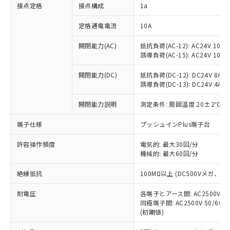
非含有に対応した製品が提供可能な商品で
接点定格
接点構成
1a
す。
対応予定：EU RoHS指令（10物質）の非含
定格通電電流
10A
ご利用条件
有に対応した製品に切り替える予定のある
商品です。
開閉能力(AC)
抵抗負荷(AC-12): AC24V 10A/A
誘導負荷(AC-15): AC24V 10A/AC
対応予定なし：EU RoHS指令（10物質）の
以下の条件をお読みいただき、同意のうえ
非含有に非対応の商品で、対応品を出す予
ご利用ください。
開閉能力(DC)
抵抗負荷(DC-12): DC24V 8A/DC
定はありません。
誘導負荷(DC-13): DC24V 4A/DC
調査・確認中：EU RoHS指令（10物質）の
本サービスは、当社制御機器事業取扱
※1 中国RoHS○×表
非含有の対応状況を調査中または確認中の
商品の当社在庫状況および標準価格
開閉能力説明
測定条件: 周囲温度 20±2℃、
商品です。
(税抜)を提供させていただくもので
「○」：最大均質材料含有率が中国RoHSの
非該当品：ライセンス料など無形物で、有
端子仕様
プッシュインPlus端子台
す。
基準値以下であることを示します。
害物質有無と関係のない商品です。
当社制御機器事業取扱商品の中には、
「×」：最大均質材料含有率が中国RoHSの
仕入先様の事情により、非含有部品として
許容操作頻度
電気的: 最大30回/分
本サービスの対象外となる商品もある
基準値を超えていることを示します。
いたものが、含有品と判明した場合などや
機械的: 最大60回/分
当社は、これら貴社製品のうち、外国
ことをご了承ください。
「－」：未確認です。当社販売部門へお問
むを得ず変更することがあります。
為替および外国貿易法に定める商品
在庫状況および標準価格照会結果は、
い合わせください。
絶縁抵抗
100MΩ以上 (DC500Vメガ、
（以下｢規制貨物等」という）を輸出
記載している更新日時点での社内デー
*EU RoHS指令（10物質）：
または国外への提供する場合は、日本
記
タに基づき作成されるものであり、閲
説明
耐電圧
鉛(Pb) 1000ppm以下、 水銀(Hg) 1000ppm以下、 カド
各端子とアース間: AC2500V 50/
*中国RoHS10物質の基準値 (GB/T26572)：
国政府の輸出許可(または役務取引許
号
覧された時点での実際の在庫および標
ミウム(Cd) 100ppm以下、
Pb(鉛) :1000ppm、 Hg(水銀) : 1000ppm、 Cd(カドミウ
同極端子間: AC2500V 50/60
可)を取得するなどの必要な手続きを
六価クロム(Cr(Ⅵ)) 1000ppm以下、ポリ臭化ビフェニル
ム) : 100ppm、
準価格とは異なる場合があることをご
(初期値)
類(PBB) 1000ppm以下、ポリ臭化ジフェニルエーテル類
Cr(Ⅵ)(六価クロム) : 1000ppm、 PBBs(ポリ臭化ビフェ
とります。
了承ください。
(PBDE) 1000ppm以下、フタル酸ビス(2-エチルヘキシ
○
一定数以上の在庫あり
ニル類) : 1000ppm、 PBDEs(ポリ臭化ジフェニルエーテ