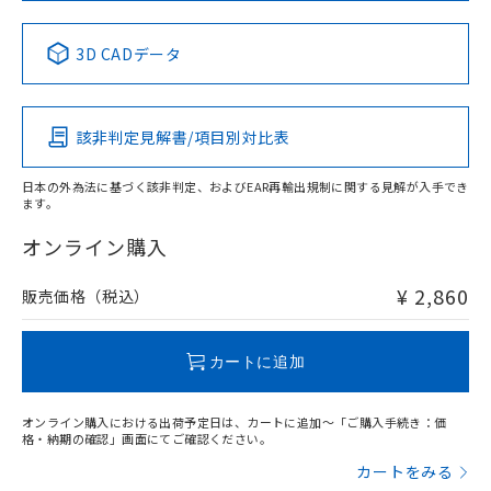
中国 RoHS表
※1 ※2
3D CADデータ
Pb
Hg
Cd
Cr(VI)
該非判定見解書/項目別対比表
X
O
O
O
日本の外為法に基づく該非判定、およびEAR再輸出規制に関する見解が入手でき
ます。
"対応済み"や非含有の記載がされた商品であっても、流通
在庫等で未対応品が混在する可能性があります。
オンライン購入
非含有品が必要な際は、弊社営業部門もしくは販売店へお
問い合わせください。
¥ 2,860
販売価格（税込）
この製品のRoHS/REACH対応状況ページへ
カートに追加
オンライン購入における出荷予定日は、カートに追加～「ご購入手続き：価
格・納期の確認」画面にてご確認ください。
カートをみる