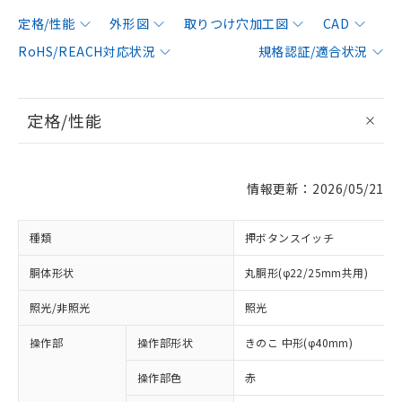
定格/性能
外形図
取りつけ穴加工図
CAD
RoHS/REACH対応状況
規格認証/適合状況
定格/性能
情報更新：2026/05/21
種類
押ボタンスイッチ
胴体形状
丸胴形(φ22/25mm共用)
照光/非照光
照光
操作部
操作部形状
きのこ 中形(φ40mm)
操作部色
赤