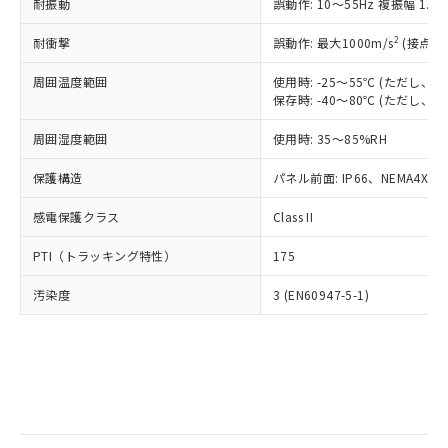
当社は規制貨物を破棄する場合は、完
耐振動
ル) (DEHP)(別名：DOP) 1000ppm以下、フタル酸ブチ
誤動作: 10～55Hz 複振幅 1.
正式な納期状況および標準価格はお客
ル類) : 1000ppm、
ルベンジル（BBP） 1000ppm以下、フタル酸ジブチル
全に破砕するなど、違法に輸出されな
DBP(フタル酸ジブチル) : 1000ppm、 DIBP(フタル酸ジ
様のお取引先、またはお客様担当のオ
（DBP） 1000ppm以下、フタル酸ジイソブチル
イソブチル) : 1000ppm、 BBP(フタル酸ブチルベンジ
△
一定数には満たないが在庫あり
いよう必要な手段を講じます。
2
耐衝撃
誤動作: 最大1000m/s
(接点開
ムロン制御機器販売店・当社販売員に
(DIBP) 1000ppm以下
ル) : 1000ppm、
当社は貴社製品を、核兵器、ミサイ
但し、RoHS指令で産業用監視および制御機器に対する
DEHP(フタル酸ビス(2-エチルヘキシル)) : 1000ppm
ご相談ください。
適用除外項目は除く。
周囲温度範囲
使用時: -25～55℃ (ただし
ル、化学兵器、生物兵器またはその他
－
在庫なし(最新の在庫状況につ
オムロン制御機器販売店や当社販売拠
フタル酸エステル類の４物質については閾値を超える意
保存時: -40～80℃ (ただし
武器並びにこれらの製造装置等に一切
いては、お客様のお取引先、ま
図的な使用がないことを確認しています。
点は「
販売ネットワーク
」をご確認
※2 環境保護使用期限
使用いたしません。
たはお客様担当のオムロン制御
ください。
周囲湿度範囲
使用時: 35～85%RH
当社は、貴社製品を第三者に販売する
機器販売店・当社販売員にご確
在庫状況および標準価格結果を当社の
※2 対応予定月
「ｅ」：有害物質（10物質）のすべてが基
場合は、上記1、2および3の内容を当
認ください)
事前の承諾なく第三者に漏洩または開
保護構造
パネル前面: IP66、NEMA4X, N
準値以下であることを示します。
該第三者に通知します。また当社は、
示しないようお願いします。
部品在庫の切り替え状況などにより、予定
「10」：通常の使用状況下において有害物
販売先および販売に係わる関係者が違
マイパーツ機能（部品リスト作成サー
感電保護クラス
Class II
空
受注生産機種、また在庫状況の
月が前後することがあります。
質が外部に漏えいし、環境に深刻な影響を
法に輸出するおそれがある場合は、取
ビス）をご利用いただくには、I-Web
白
情報を公開していない機種
及ぼさない年数を意味します。
り引きをいたしません。
PTI（トラッキング特性）
175
メンバーズにご登録されている必要が
「－」：未確認です。当社販売部門へお問
あります。
い合わせください。
汚染度
3 (EN60947-5-1)
お客様が当ウェブサイト上で当社にご
※3 非含有証明書ダウンロード
登録された部品リストについて、当社
および当社の共同利用者が、当社の製
下記の非含有証明書をダウンロードするこ
品・サービスに関するお客様との取
とができます。
合意する
キャンセル
引・商談に必要な範囲で利用すること
をご了承ください。
EU RoHS指令（10物質）の非含有証明書
※当社の共同利用者とは、
"個人情報
51物質の非含有証明書（当社基準）