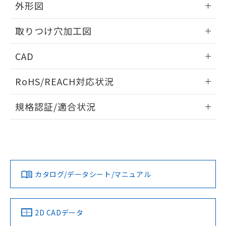
の共同利用に関して"
の「1.共同利
外形図
※本証明書は発行日時点で非含有を証明す
用者の範囲」に記載されている法人を
るもので、過去に遡って非含有を証明する
指します。
情報更新：2026/05/21
ものではありません。
取りつけ穴加工図
また、RoHS指令のフタル酸エステル類４
物質の対応では、対応完了までの期間は出
情報更新：2026/05/21
CAD
荷製品に未対応品が混在することから備考
欄に対応日を記載しておりました。
ログイン/会員登録いただくと、CADデータをダウンロー
RoHS/REACH対応状況
既に当社にて対応品への在庫切替を完了
ドすることができます。
していることから、特段のことがない限
情報更新：2026/7/29
り、2022年1月12日より割愛しておりま
規格認証/適合状況
す。
ログイン/会員登録
EU RoHS
注意事項・凡例
A22NL-MMM-TRA-P100-RBについての規格認証/適合状況に
ついては、「カスタマーサポートセンタ お客様相談室」また
は貴社担当オムロン営業員または販売店にお問い合わせくだ
対応状況
対応予定月
※1
※2
さい。
ダウンロードデータをご利用いただく前に、以下を必ずお読
みください。
カタログ/データシート/マニュアル
対応済み
ソフトウェアの使用条件
お問い合わせ
中国 RoHS
注意事項・凡例
2D CADデータ