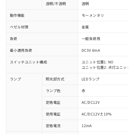
透明/不透明
透明
動作機能
モーメンタリ
ベゼル材質
金属
負荷
一般負荷用
最小適用負荷
DC5V 6mA
スイッチユニット構成
ユニット位置1: NO
ユニット位置2: 点灯ユニット
ランプ
照光部方式
LEDランプ
ランプ色
赤
定格電圧
AC/DC12V
使用電圧
AC/DC12V±10%
※1 対応状況
定格電流
12mA
対応済み：EU RoHS指令（10物質）の