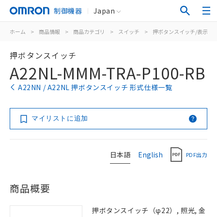
制御機器
Japan
ホーム
>
商品情報
>
商品カテゴリ
>
スイッチ
>
押ボタンスイッチ/表示灯
押ボタンスイッチ
A22NL-MMM-TRA-P100-RB
A22NN / A22NL 押ボタンスイッチ 形式仕様一覧
マイリストに追加
日本語
English
PDF出力
商品概要
押ボタンスイッチ（φ22）, 照光, 金