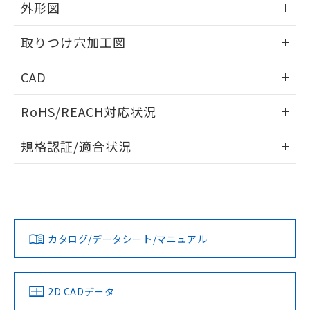
の共同利用に関して"
の「1.共同利
外形図
※本証明書は発行日時点で非含有を証明す
用者の範囲」に記載されている法人を
るもので、過去に遡って非含有を証明する
指します。
情報更新：2026/05/21
ものではありません。
取りつけ穴加工図
また、RoHS指令のフタル酸エステル類４
物質の対応では、対応完了までの期間は出
情報更新：2026/05/21
CAD
荷製品に未対応品が混在することから備考
欄に対応日を記載しておりました。
ログイン/会員登録いただくと、CADデータをダウンロー
RoHS/REACH対応状況
既に当社にて対応品への在庫切替を完了
ドすることができます。
していることから、特段のことがない限
情報更新：2026/7/29
り、2022年1月12日より割愛しておりま
規格認証/適合状況
す。
ログイン/会員登録
EU RoHS
注意事項・凡例
A22NL-MMM-TRA-P002-RCについての規格認証/適合状況に
ついては、「カスタマーサポートセンタ お客様相談室」また
は貴社担当オムロン営業員または販売店にお問い合わせくだ
対応状況
対応予定月
※1
※2
さい。
ダウンロードデータをご利用いただく前に、以下を必ずお読
みください。
カタログ/データシート/マニュアル
対応済み
ソフトウェアの使用条件
お問い合わせ
中国 RoHS
注意事項・凡例
2D CADデータ