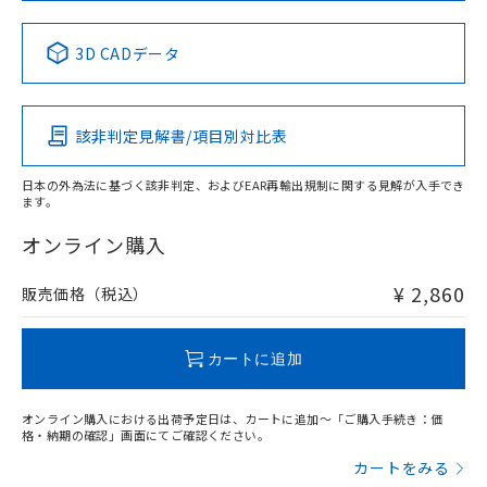
中国 RoHS表
※1 ※2
3D CADデータ
Pb
Hg
Cd
Cr(VI)
該非判定見解書/項目別対比表
X
O
O
O
日本の外為法に基づく該非判定、およびEAR再輸出規制に関する見解が入手でき
ます。
"対応済み"や非含有の記載がされた商品であっても、流通
在庫等で未対応品が混在する可能性があります。
オンライン購入
非含有品が必要な際は、弊社営業部門もしくは販売店へお
問い合わせください。
¥ 2,860
販売価格（税込）
この製品のRoHS/REACH対応状況ページへ
カートに追加
オンライン購入における出荷予定日は、カートに追加～「ご購入手続き：価
格・納期の確認」画面にてご確認ください。
カートをみる