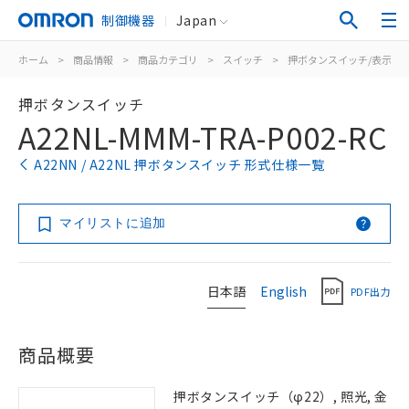
制御機器
Japan
ホーム
>
商品情報
>
商品カテゴリ
>
スイッチ
>
押ボタンスイッチ/表示灯
押ボタンスイッチ
A22NL-MMM-TRA-P002-RC
A22NN / A22NL 押ボタンスイッチ 形式仕様一覧
マイリストに追加
日本語
English
PDF出力
商品概要
押ボタンスイッチ（φ22）, 照光, 金