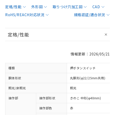
定格/性能
外形図
取りつけ穴加工図
CAD
RoHS/REACH対応状況
規格認証/適合状況
定格/性能
情報更新：2026/05/21
種類
押ボタンスイッチ
胴体形状
丸胴形(φ22/25mm共用)
照光/非照光
照光
操作部
操作部形状
きのこ 中形(φ40mm)
操作部色
赤