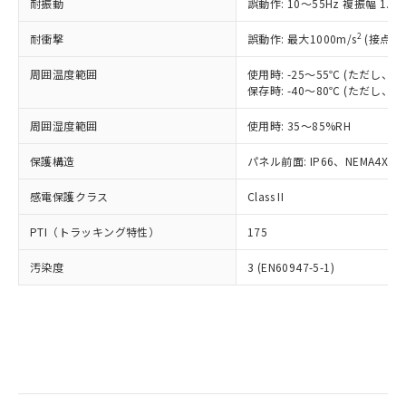
当社は規制貨物を破棄する場合は、完
耐振動
ル) (DEHP)(別名：DOP) 1000ppm以下、フタル酸ブチ
誤動作: 10～55Hz 複振幅 1.
正式な納期状況および標準価格はお客
ル類) : 1000ppm、
ルベンジル（BBP） 1000ppm以下、フタル酸ジブチル
全に破砕するなど、違法に輸出されな
DBP(フタル酸ジブチル) : 1000ppm、 DIBP(フタル酸ジ
様のお取引先、またはお客様担当のオ
（DBP） 1000ppm以下、フタル酸ジイソブチル
イソブチル) : 1000ppm、 BBP(フタル酸ブチルベンジ
△
一定数には満たないが在庫あり
いよう必要な手段を講じます。
2
耐衝撃
誤動作: 最大1000m/s
(接点開
ムロン制御機器販売店・当社販売員に
(DIBP) 1000ppm以下
ル) : 1000ppm、
当社は貴社製品を、核兵器、ミサイ
但し、RoHS指令で産業用監視および制御機器に対する
DEHP(フタル酸ビス(2-エチルヘキシル)) : 1000ppm
ご相談ください。
適用除外項目は除く。
周囲温度範囲
使用時: -25～55℃ (ただし
ル、化学兵器、生物兵器またはその他
－
在庫なし(最新の在庫状況につ
オムロン制御機器販売店や当社販売拠
フタル酸エステル類の４物質については閾値を超える意
保存時: -40～80℃ (ただし
武器並びにこれらの製造装置等に一切
いては、お客様のお取引先、ま
図的な使用がないことを確認しています。
点は「
販売ネットワーク
」をご確認
※2 環境保護使用期限
使用いたしません。
たはお客様担当のオムロン制御
ください。
周囲湿度範囲
使用時: 35～85%RH
当社は、貴社製品を第三者に販売する
機器販売店・当社販売員にご確
在庫状況および標準価格結果を当社の
※2 対応予定月
「ｅ」：有害物質（10物質）のすべてが基
場合は、上記1、2および3の内容を当
認ください)
事前の承諾なく第三者に漏洩または開
保護構造
パネル前面: IP66、NEMA4X, N
準値以下であることを示します。
該第三者に通知します。また当社は、
示しないようお願いします。
部品在庫の切り替え状況などにより、予定
「10」：通常の使用状況下において有害物
販売先および販売に係わる関係者が違
マイパーツ機能（部品リスト作成サー
感電保護クラス
Class II
空
受注生産機種、また在庫状況の
月が前後することがあります。
質が外部に漏えいし、環境に深刻な影響を
法に輸出するおそれがある場合は、取
ビス）をご利用いただくには、I-Web
白
情報を公開していない機種
及ぼさない年数を意味します。
り引きをいたしません。
PTI（トラッキング特性）
175
メンバーズにご登録されている必要が
「－」：未確認です。当社販売部門へお問
あります。
い合わせください。
汚染度
3 (EN60947-5-1)
お客様が当ウェブサイト上で当社にご
※3 非含有証明書ダウンロード
登録された部品リストについて、当社
および当社の共同利用者が、当社の製
下記の非含有証明書をダウンロードするこ
品・サービスに関するお客様との取
とができます。
合意する
キャンセル
引・商談に必要な範囲で利用すること
をご了承ください。
EU RoHS指令（10物質）の非含有証明書
※当社の共同利用者とは、
"個人情報
51物質の非含有証明書（当社基準）