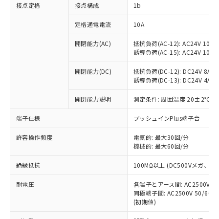
非含有に対応した製品が提供可能な商品で
接点定格
接点構成
1b
す。
対応予定：EU RoHS指令（10物質）の非含
定格通電電流
10A
ご利用条件
有に対応した製品に切り替える予定のある
商品です。
開閉能力(AC)
抵抗負荷(AC-12): AC24V 10A/A
誘導負荷(AC-15): AC24V 10A/AC
対応予定なし：EU RoHS指令（10物質）の
以下の条件をお読みいただき、同意のうえ
非含有に非対応の商品で、対応品を出す予
ご利用ください。
開閉能力(DC)
抵抗負荷(DC-12): DC24V 8A/DC
定はありません。
誘導負荷(DC-13): DC24V 4A/DC
調査・確認中：EU RoHS指令（10物質）の
本サービスは、当社制御機器事業取扱
※1 中国RoHS○×表
非含有の対応状況を調査中または確認中の
商品の当社在庫状況および標準価格
開閉能力説明
測定条件: 周囲温度 20±2℃、
商品です。
(税抜)を提供させていただくもので
「○」：最大均質材料含有率が中国RoHSの
非該当品：ライセンス料など無形物で、有
端子仕様
プッシュインPlus端子台
す。
基準値以下であることを示します。
害物質有無と関係のない商品です。
当社制御機器事業取扱商品の中には、
「×」：最大均質材料含有率が中国RoHSの
仕入先様の事情により、非含有部品として
許容操作頻度
電気的: 最大30回/分
本サービスの対象外となる商品もある
基準値を超えていることを示します。
いたものが、含有品と判明した場合などや
機械的: 最大60回/分
当社は、これら貴社製品のうち、外国
ことをご了承ください。
「－」：未確認です。当社販売部門へお問
むを得ず変更することがあります。
為替および外国貿易法に定める商品
在庫状況および標準価格照会結果は、
い合わせください。
絶縁抵抗
100MΩ以上 (DC500Vメガ、
（以下｢規制貨物等」という）を輸出
記載している更新日時点での社内デー
*EU RoHS指令（10物質）：
または国外への提供する場合は、日本
記
タに基づき作成されるものであり、閲
説明
耐電圧
鉛(Pb) 1000ppm以下、 水銀(Hg) 1000ppm以下、 カド
各端子とアース間: AC2500V 50/
*中国RoHS10物質の基準値 (GB/T26572)：
国政府の輸出許可(または役務取引許
号
覧された時点での実際の在庫および標
ミウム(Cd) 100ppm以下、
Pb(鉛) :1000ppm、 Hg(水銀) : 1000ppm、 Cd(カドミウ
同極端子間: AC2500V 50/60
可)を取得するなどの必要な手続きを
六価クロム(Cr(Ⅵ)) 1000ppm以下、ポリ臭化ビフェニル
ム) : 100ppm、
準価格とは異なる場合があることをご
(初期値)
類(PBB) 1000ppm以下、ポリ臭化ジフェニルエーテル類
Cr(Ⅵ)(六価クロム) : 1000ppm、 PBBs(ポリ臭化ビフェ
とります。
了承ください。
(PBDE) 1000ppm以下、フタル酸ビス(2-エチルヘキシ
○
一定数以上の在庫あり
ニル類) : 1000ppm、 PBDEs(ポリ臭化ジフェニルエーテ