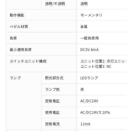
透明/不透明
透明
動作機能
モーメンタリ
ベゼル材質
金属
負荷
一般負荷用
最小適用負荷
DC5V 6mA
スイッチユニット構成
ユニット位置2: 点灯ユニット
ユニット位置3: NC
ランプ
照光部方式
LEDランプ
ランプ色
赤
定格電圧
AC/DC24V
使用電圧
AC/DC24V±10%
※1 対応状況
定格電流
12mA
対応済み：EU RoHS指令（10物質）の