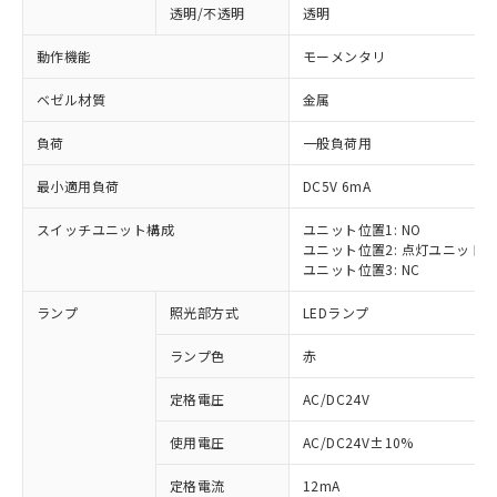
透明/不透明
透明
動作機能
モーメンタリ
ベゼル材質
金属
負荷
一般負荷用
最小適用負荷
DC5V 6mA
スイッチユニット構成
ユニット位置1: NO
ユニット位置2: 点灯ユニット
ユニット位置3: NC
ランプ
照光部方式
LEDランプ
ランプ色
赤
定格電圧
AC/DC24V
使用電圧
AC/DC24V±10%
定格電流
12mA