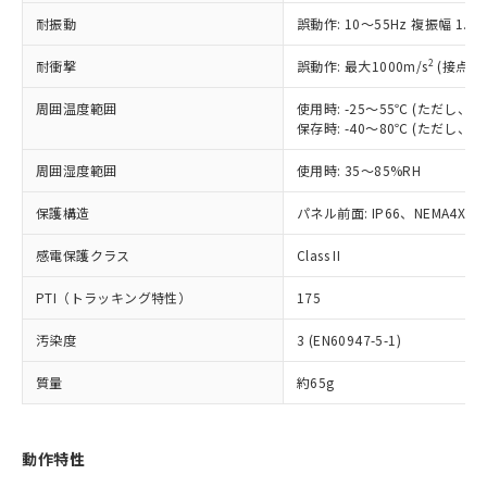
（以下｢規制貨物等」という）を輸出
記載している更新日時点での社内デー
耐振動
誤動作: 10～55Hz 複振幅 1.
*EU RoHS指令（10物質）：
または国外への提供する場合は、日本
記
タに基づき作成されるものであり、閲
説明
鉛(Pb) 1000ppm以下、 水銀(Hg) 1000ppm以下、 カド
*中国RoHS10物質の基準値 (GB/T26572)：
国政府の輸出許可(または役務取引許
号
覧された時点での実際の在庫および標
ミウム(Cd) 100ppm以下、
Pb(鉛) :1000ppm、 Hg(水銀) : 1000ppm、 Cd(カドミウ
2
耐衝撃
誤動作: 最大1000m/s
(接点開
可)を取得するなどの必要な手続きを
六価クロム(Cr(Ⅵ)) 1000ppm以下、ポリ臭化ビフェニル
ム) : 100ppm、
準価格とは異なる場合があることをご
類(PBB) 1000ppm以下、ポリ臭化ジフェニルエーテル類
Cr(Ⅵ)(六価クロム) : 1000ppm、 PBBs(ポリ臭化ビフェ
とります。
了承ください。
(PBDE) 1000ppm以下、フタル酸ビス(2-エチルヘキシ
周囲温度範囲
使用時: -25～55℃ (ただし
○
一定数以上の在庫あり
ニル類) : 1000ppm、 PBDEs(ポリ臭化ジフェニルエーテ
当社は規制貨物を破棄する場合は、完
ル) (DEHP)(別名：DOP) 1000ppm以下、フタル酸ブチ
正式な納期状況および標準価格はお客
ル類) : 1000ppm、
保存時: -40～80℃ (ただし
ルベンジル（BBP） 1000ppm以下、フタル酸ジブチル
全に破砕するなど、違法に輸出されな
DBP(フタル酸ジブチル) : 1000ppm、 DIBP(フタル酸ジ
様のお取引先、またはお客様担当のオ
（DBP） 1000ppm以下、フタル酸ジイソブチル
イソブチル) : 1000ppm、 BBP(フタル酸ブチルベンジ
△
一定数には満たないが在庫あり
いよう必要な手段を講じます。
周囲湿度範囲
使用時: 35～85%RH
ムロン制御機器販売店・当社販売員に
(DIBP) 1000ppm以下
ル) : 1000ppm、
当社は貴社製品を、核兵器、ミサイ
但し、RoHS指令で産業用監視および制御機器に対する
DEHP(フタル酸ビス(2-エチルヘキシル)) : 1000ppm
ご相談ください。
適用除外項目は除く。
ル、化学兵器、生物兵器またはその他
保護構造
パネル前面: IP66、NEMA4X, N
－
在庫なし(最新の在庫状況につ
オムロン制御機器販売店や当社販売拠
フタル酸エステル類の４物質については閾値を超える意
武器並びにこれらの製造装置等に一切
いては、お客様のお取引先、ま
図的な使用がないことを確認しています。
点は「
販売ネットワーク
」をご確認
※2 環境保護使用期限
感電保護クラス
Class II
使用いたしません。
たはお客様担当のオムロン制御
ください。
当社は、貴社製品を第三者に販売する
機器販売店・当社販売員にご確
在庫状況および標準価格結果を当社の
PTI（トラッキング特性）
175
※2 対応予定月
「ｅ」：有害物質（10物質）のすべてが基
場合は、上記1、2および3の内容を当
認ください)
事前の承諾なく第三者に漏洩または開
準値以下であることを示します。
該第三者に通知します。また当社は、
示しないようお願いします。
汚染度
3 (EN60947-5-1)
部品在庫の切り替え状況などにより、予定
「10」：通常の使用状況下において有害物
販売先および販売に係わる関係者が違
マイパーツ機能（部品リスト作成サー
空
受注生産機種、また在庫状況の
月が前後することがあります。
質が外部に漏えいし、環境に深刻な影響を
法に輸出するおそれがある場合は、取
ビス）をご利用いただくには、I-Web
白
情報を公開していない機種
質量
約65g
及ぼさない年数を意味します。
り引きをいたしません。
メンバーズにご登録されている必要が
「－」：未確認です。当社販売部門へお問
あります。
い合わせください。
お客様が当ウェブサイト上で当社にご
動作特性
※3 非含有証明書ダウンロード
登録された部品リストについて、当社