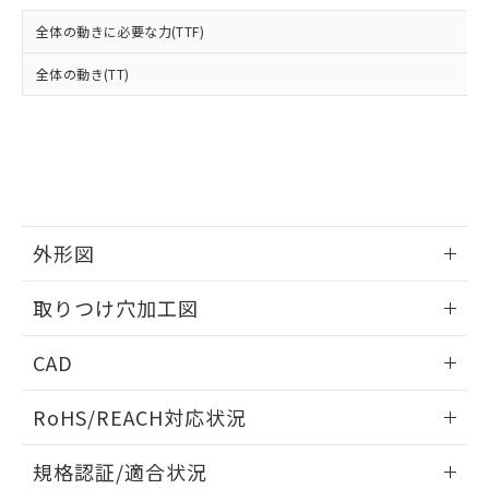
および当社の共同利用者が、当社の製
下記の非含有証明書をダウンロードするこ
品・サービスに関するお客様との取
全体の動きに必要な力(TTF)
とができます。
合意する
キャンセル
引・商談に必要な範囲で利用すること
をご了承ください。
全体の動き(TT)
EU RoHS指令（10物質）の非含有証明書
※当社の共同利用者とは、
"個人情報
51物質の非含有証明書（当社基準）
の共同利用に関して"
の「1.共同利
※本証明書は発行日時点で非含有を証明す
用者の範囲」に記載されている法人を
るもので、過去に遡って非含有を証明する
指します。
ものではありません。
また、RoHS指令のフタル酸エステル類４
物質の対応では、対応完了までの期間は出
荷製品に未対応品が混在することから備考
外形図
欄に対応日を記載しておりました。
情報更新：2026/05/21
既に当社にて対応品への在庫切替を完了
取りつけ穴加工図
していることから、特段のことがない限
り、2022年1月12日より割愛しておりま
情報更新：2026/05/21
CAD
す。
ログイン/会員登録いただくと、CADデータをダウンロー
RoHS/REACH対応状況
ドすることができます。
情報更新：2026/7/29
規格認証/適合状況