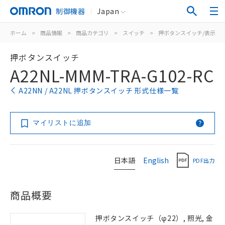
制御機器
Japan
ホーム
>
商品情報
>
商品カテゴリ
>
スイッチ
>
押ボタンスイッチ/表示灯
押ボタンスイッチ
A22NL-MMM-TRA-G102-RC
A22NN / A22NL 押ボタンスイッチ 形式仕様一覧
マイリストに追加
日本語
English
PDF出力
商品概要
押ボタンスイッチ（φ22）, 照光, 金