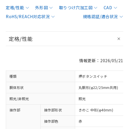
定格/性能
外形図
取りつけ穴加工図
CAD
RoHS/REACH対応状況
規格認証/適合状況
定格/性能
情報更新：2026/05/21
種類
押ボタンスイッチ
胴体形状
丸胴形(φ22/25mm共用)
照光/非照光
照光
操作部
操作部形状
きのこ 中形(φ40mm)
操作部色
赤