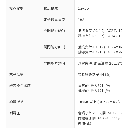
接点定格
接点構成
1a+1b
※1 対応状況
定格通電電流
10A
対応済み：EU RoHS指令（10物質）の
開閉能力(AC)
抵抗負荷(AC-12): AC24V 10A/A
非含有に対応した製品が提供可能な商品で
誘導負荷(AC-15): AC24V 10A/AC
す。
対応予定：EU RoHS指令（10物質）の非含
開閉能力(DC)
抵抗負荷(DC-12): DC24V 8A/DC
ご利用条件
有に対応した製品に切り替える予定のある
誘導負荷(DC-13): DC24V 4A/DC
商品です。
対応予定なし：EU RoHS指令（10物質）の
開閉能力説明
測定条件: 周囲温度 20±2℃、
以下の条件をお読みいただき、同意のうえ
非含有に非対応の商品で、対応品を出す予
ご利用ください。
端子仕様
ねじ締め端子 (M3.5)
定はありません。
調査・確認中：EU RoHS指令（10物質）の
本サービスは、当社制御機器事業取扱
※1 中国RoHS○×表
許容操作頻度
電気的: 最大30回/分
非含有の対応状況を調査中または確認中の
商品の当社在庫状況および標準価格
機械的: 最大60回/分
商品です。
(税抜)を提供させていただくもので
「○」：最大均質材料含有率が中国RoHSの
非該当品：ライセンス料など無形物で、有
す。
絶縁抵抗
100MΩ以上 (DC500Vメガ、
基準値以下であることを示します。
害物質有無と関係のない商品です。
当社制御機器事業取扱商品の中には、
「×」：最大均質材料含有率が中国RoHSの
仕入先様の事情により、非含有部品として
耐電圧
各端子とアース間: AC2500V 50/
本サービスの対象外となる商品もある
基準値を超えていることを示します。
いたものが、含有品と判明した場合などや
当社は、これら貴社製品のうち、外国
同極端子間: AC2500V 50/60
ことをご了承ください。
「－」：未確認です。当社販売部門へお問
むを得ず変更することがあります。
(初期値)
為替および外国貿易法に定める商品
在庫状況および標準価格照会結果は、
い合わせください。