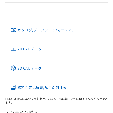
ログイン/会員登録
EU RoHS
注意事項・凡例
UL認証
CSA認証
CEマーキング
Yes
Yes
Yes
対応状況
対応予定月
※1
※2
ダウンロードデータをご利用いただく前に、以下を必ずお読
みください。
カタログ/データシート/マニュアル
対応済み
ソフトウェアの使用条件
LR型式承認
DNV型式承認
BV型式承認
KR型式承
（イギリス
（ノルウェー
（フランス
（韓国
船舶規格）
船舶規格）
船舶規格）
船舶規格
中国 RoHS
注意事項・凡例
2D CADデータ
No
No
No
No
中国 RoHS表
※1 ※2
3D CADデータ
この製品の規格認証/適合状況ページへ
Pb
Hg
Cd
Cr(VI)
その他の認証はこちらのページからご検索ください
該非判定見解書/項目別対比表
X
O
O
O
日本の外為法に基づく該非判定、およびEAR再輸出規制に関する見解が入手でき
ます。
"対応済み"や非含有の記載がされた商品であっても、流通
在庫等で未対応品が混在する可能性があります。
オンライン購入