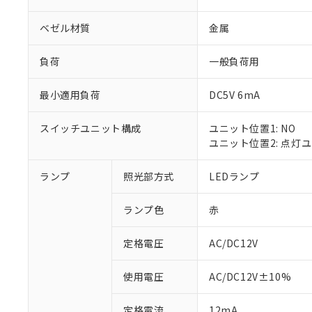
ベゼル材質
金属
負荷
一般負荷用
最小適用負荷
DC5V 6mA
スイッチユニット構成
ユニット位置1: NO
ユニット位置2: 点灯
ランプ
照光部方式
LEDランプ
※1 対応状況
ランプ色
赤
対応済み：EU
対応予定：EU R
対応予定なし：EU
定格電圧
AC/DC12V
調査・確認中：EU
ご利用条件
非該当品：ライセ
使用電圧
AC/DC12V±10%
※1 中国RoHS
仕入先様の事情に
があります。
以下の条件をお読
定格電流
12mA
「○」：最大均質