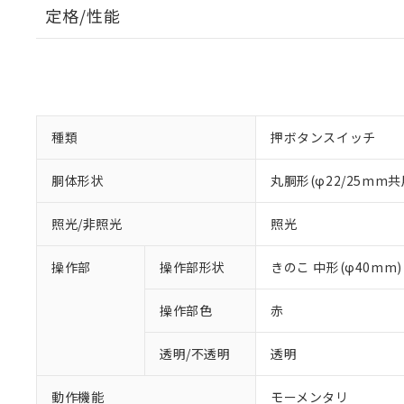
定格/性能
種類
押ボタンスイッチ
胴体形状
丸胴形(φ22/25mm共
照光/非照光
照光
操作部
操作部形状
きのこ 中形(φ40mm)
操作部色
赤
透明/不透明
透明
動作機能
モーメンタリ