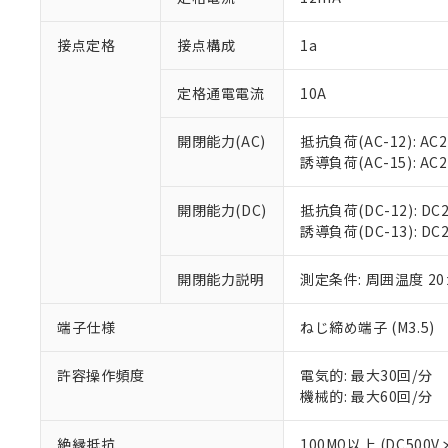
「×」：最大均質
本サービスは
当社は、これ
*EU RoHS指令（10物
「－」：未確認で
鉛(Pb) 1000ppm以下、
接点定格
接点構成
1a
くものです。
う）を輸出ま
記
説明
六価クロム(Cr(Ⅵ)) 1
当社制御機器
などの必要な
フタル酸ビス(2-エチルヘ
号
*中国RoHS10物質の基準値 
ル（DBP） 1000ppm
在庫状況およ
当社は規制貨
定格通電電流
10A
Pb(鉛) :1000ppm、 Hg
但し、RoHS指令で産
のであり、閲
ます。
Cr(Ⅵ)(六価クロム) : 
フタル酸エステル類の４
○
一定数以
DBP(フタル酸ジブチル) :
い。
当社は貴社製
開閉能力(AC)
抵抗負荷(AC-12): AC24
DEHP(フタル酸ビス(2-エ
正式な納期状
置等に一切使
誘導負荷(AC-15): AC24V
当社販売員に
※2 対応予定月
△
一定数に
当社は、貴社
オムロン制御
また当社は、
※2 環境保護使
開閉能力(DC)
抵抗負荷(DC-12): DC24
在庫状況およ
部品在庫の切り替
たしません。
－
在庫なし
誘導負荷(DC-13): DC24
す。
「ｅ」：有害物質
機器販売
マイパーツ機
「10」：通常の
ている必要が
開閉能力説明
測定条件: 周囲温度 2
味します。
空
受注生産
お客様が当ウ
※3 非含有証明
「－」：未確認で
白
が、当社の製
端子仕様
ねじ締め端子 (M3.5)
さい。
下記の非含有証明
※当社の共同
許容操作頻度
電気的: 最大30回/分
いる法人を指
EU RoHS指令（
機械的: 最大60回/分
51物質の非含有証
※本証明書は発行
絶縁抵抗
100MΩ以上 (DC5