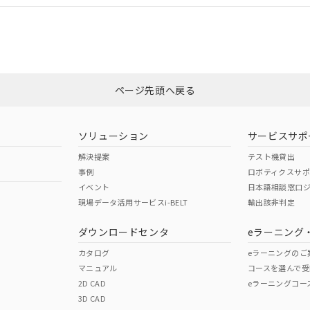
CCC認証
電波法
みください。
Yes
N/A
非含有証明書
※3
ページ先頭へ戻る
ダウンロードはこちら
型式承認
NK型式承認
ABS型式承認
韓国
（日本
（アメリカ
ソリューション
サービスサポ
舶規格）
船舶規格）
船舶規格）
解決提案
テスト機貸出
事例
ロボティクスサ
No
No
イベント
日本語相談窓口
現場データ活用サービスi-BELT
輸出該非判定
I)
PBBs
PBDEs
DBP
ダウンロードセンタ
eラーニング
この製品の規格認証/適合
その他の認証はこちらのページからご
カタログ
eラーニングのご
マニュアル
コースを選んで受
O
O
O
2D CAD
eラーニングコー
3D CAD