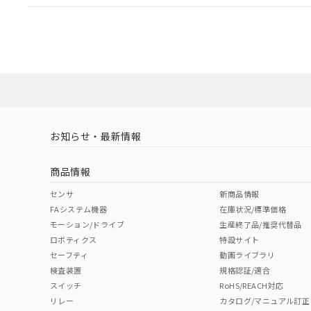
EU RoHS
注意事項・凡例
UL認証
CSA認証
CEマーキング
ダウンロードデータをご利用いただく前に、以下を必ずお読
Yes
Yes
Yes
対応状況
対応予定月
※1
※2
ソフトウェアの使用条件
対応済み
LR型式承認
DNV型式承認
BV型式承認
KR
（イギリス
（ノルウェー
（フランス
（
お知らせ・最新情報
中国 RoHS
注意事項・凡例
船舶規格）
船舶規格）
船舶規格）
船
商品情報
No
No
No
No
中国 RoHS表
※1 ※2
センサ
新商品情報
FAシステム機器
在庫状況/標準価格
Pb
Hg
Cd
Cr(V
モーション/ドライブ
生産終了品/推奨代替品
ロボティクス
特設サイト
セーフティ
動画ライブラリ
検査装置
規格認証/適合
X
O
O
O
スイッチ
RoHS/REACH対応
リレー
カタログ/マニュアル訂正