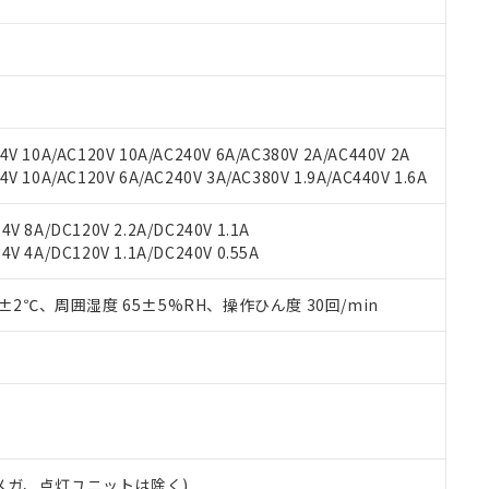
材料含有率が中国RoHSの基準値を超えていることを示します。
、当社制御機器事業取扱商品の当社在庫状況および標準価格(税抜)
ら貴社製品のうち、外国為替および外国貿易法に定める商品（以下｢
質）：
す。当社販売部門へお問い合わせください。
 水銀(Hg) 1000ppm以下、 カドミウム(Cd) 100ppm以下、
たは国外への提供する場合は、日本国政府の輸出許可(または役務取
000ppm以下、ポリ臭化ビフェニル類(PBB) 1000ppm以下、ポリ臭化ジフェニルエーテル類(P
事業取扱商品の中には、本サービスの対象外となる商品もあること
手続きをとります。
キシル) (DEHP)(別名：DOP) 1000ppm以下、フタル酸ブチルベンジル（BBP） 100
(GB/T26572)：
以下、フタル酸ジイソブチル (DIBP) 1000ppm以下
び標準価格照会結果は、記載している更新日時点での社内データに
物を破棄する場合は、完全に破砕するなど、違法に輸出されないよ
(水銀) : 1000ppm、 Cd(カドミウム) : 100ppm、
業用監視および制御機器に対する適用除外項目は除く。
覧された時点での実際の在庫および標準価格とは異なる場合がある
1000ppm、 PBBs(ポリ臭化ビフェニル類) : 1000ppm、 PBDEs(ポリ臭化ジフェニルエーテル類
物質については閾値を超える意図的な使用がないことを確認しています。
上の在庫あり
 1000ppm、 DIBP(フタル酸ジイソブチル) : 1000ppm、 BBP(フタル酸ブチルベンジル) :
品を、核兵器、ミサイル、化学兵器、生物兵器またはその他武器並
V 10A/AC120V 10A/AC240V 6A/AC380V 2A/AC440V 2A
チルヘキシル)) : 1000ppm
況および標準価格はお客様のお取引先、またはお客様担当のオムロ
用いたしません。
 10A/AC120V 6A/AC240V 3A/AC380V 1.9A/AC440V 1.6A
ご相談ください。
は満たないが在庫あり
製品を第三者に販売する場合は、上記1、2および3の内容を当該第
機器販売店や当社販売拠点は「
販売ネットワーク
」をご確認くだ
販売先および販売に係わる関係者が違法に輸出するおそれがある場
用期限
V 8A/DC120V 2.2A/DC240V 1.1A
び標準価格結果を当社の事前の承諾なく第三者に漏洩または開示し
え状況などにより、予定月が前後することがあります。
(最新の在庫状況については、お客様のお取引先、またはお客様担当
V 4A/DC120V 1.1A/DC240V 0.55A
（10物質）のすべてが基準値以下であることを示します。
店・当社販売員にご確認ください)
能（部品リスト作成サービス）をご利用いただくには、I-Webメン
使用状況下において有害物質が外部に漏えいし、環境に深刻な影響を
あります。
0±2℃、周囲湿度 65±5%RH、操作ひん度 30回/min
機種、また在庫状況の情報を公開していない機種
ェブサイト上で当社にご登録された部品リストについて、当社およ
書ダウンロード
す。当社販売部門へお問い合わせください。
品・サービスに関するお客様との取引・商談に必要な範囲で利用す
合意する
キャンセル
書をダウンロードすることができます。
利用者とは、
"個人情報の共同利用に関して"
の「1.共同利用者の
します。
10物質）の非含有証明書
明書（当社基準）
日時点で非含有を証明するもので、過去に遡って非含有を証明するも
00Vメガ、点灯ユニットは除く)