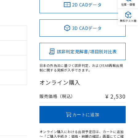
2D CADデータ
在庫・価格
無料テスト機
3D CADデータ
該非判定見解書/項目別対比表
日本の外為法に基づく該非判定、およびEAR再輸出規
制に関する見解が入手できます。
オンライン購入
¥ 2,530
販売価格（税込）
カートに追加
オンライン購入における出荷予定日は、カートに追加
～「ご購入手続き：価格・納期の確認」画面にてご確