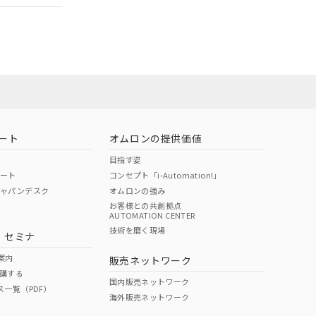
ート
オムロンの提供価値
目指す姿
ポート
コンセプト「i-Automation!」
ジャパンデスク
オムロンの強み
お客様との共創拠点
AUTOMATION CENTER
DIBP
BBP
DEHP
環境保護
技術を磨く現場
・セミナ
状況ページへ
使用期限
検索ください
案内
販売ネットワーク
講する
O
O
O
10
国内販売ネットワーク
ス一覧（PDF）
海外販売ネットワーク