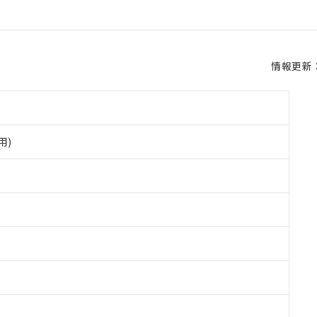
情報更新：2
用)