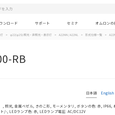
ウンロード
サポート
セミナ
オムロンの
示灯
>
φ22(φ25):照光・非照光・表示灯
>
A22NN / A22NL
>
形式仕様一覧
>
A22
00-RB
日本語
English
 照光, 金属ベゼル, きのこ形, モーメンタリ, ボタンの色: 赤, IP66,
-, LEDランプ色: 赤, LEDランプ電圧: AC/DC12V