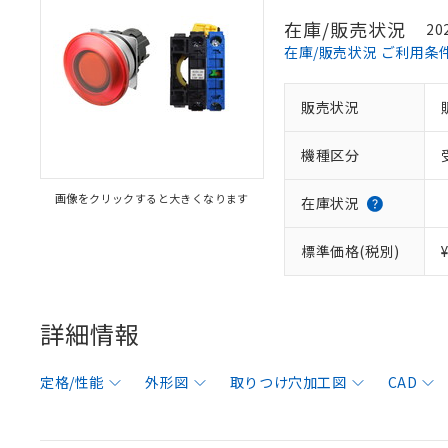
在庫/販売状況
20
在庫/販売状況 ご利用条
販売状況
機種区分
画像をクリックすると大きくなります
在庫状況
標準価格(税別)
詳細情報
定格/性能
外形図
取りつけ穴加工図
CAD