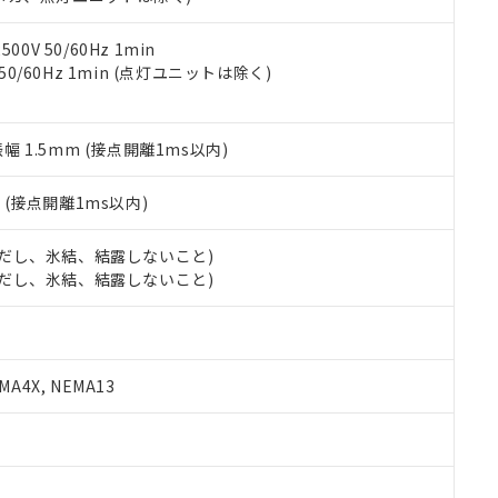
令のフタル酸エステル類４物質の対応では、対応完了までの期間は出
備考欄に対応日を記載しておりました。
品への在庫切替を完了していることから、特段のことがない限り、20
0V 50/60Hz 1min
す。
 50/60Hz 1min (点灯ユニットは除く)
振幅 1.5mm (接点開離1ms以内)
2
(接点開離1ms以内)
 (ただし、氷結、結露しないこと)
 (ただし、氷結、結露しないこと)
A4X, NEMA13