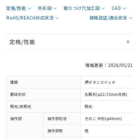
定格/性能
外形図
取りつけ穴加工図
CAD
RoHS/REACH対応状況
規格認証/適合状況
定格/性能
情報更新：2026/05/21
種類
押ボタンスイッチ
胴体形状
丸胴形(φ22/25mm共用)
照光/非照光
照光
操作部
操作部形状
きのこ 中形(φ40mm)
操作部色
橙