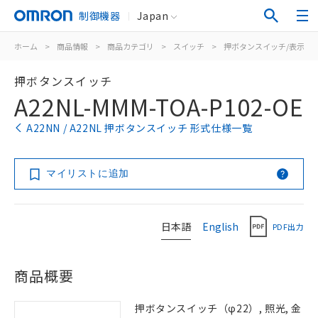
制御機器
Japan
ホーム
>
商品情報
>
商品カテゴリ
>
スイッチ
>
押ボタンスイッチ/表示灯
押ボタンスイッチ
A22NL-MMM-TOA-P102-OE
A22NN / A22NL 押ボタンスイッチ 形式仕様一覧
マイリストに追加
日本語
English
PDF出力
商品概要
押ボタンスイッチ（φ22）, 照光, 金