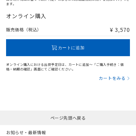
ます。
"対応済み"や非含有の記載がされた商品であっても、流通
在庫等で未対応品が混在する可能性があります。
オンライン購入
非含有品が必要な際は、弊社営業部門もしくは販売店へお
問い合わせください。
¥ 3,570
販売価格（税込）
この製品のRoHS/REACH対応状況ページへ
カートに追加
オンライン購入における出荷予定日は、カートに追加～「ご購入手続き：価
格・納期の確認」画面にてご確認ください。
カートをみる
ページ先頭へ戻る
お知らせ・最新情報