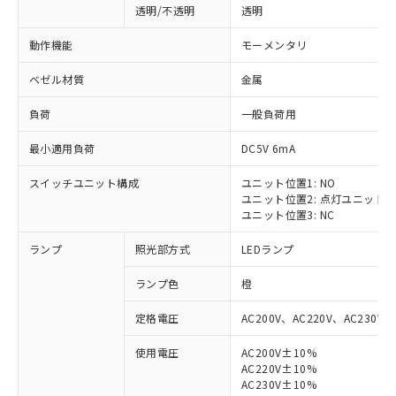
透明/不透明
透明
動作機能
モーメンタリ
ベゼル材質
金属
負荷
一般負荷用
最小適用負荷
DC5V 6mA
スイッチユニット構成
ユニット位置1: NO
ユニット位置2: 点灯ユニット
ユニット位置3: NC
ランプ
照光部方式
LEDランプ
ランプ色
橙
定格電圧
AC200V、AC220V、AC230V、
使用電圧
AC200V±10%
AC220V±10%
AC230V±10%