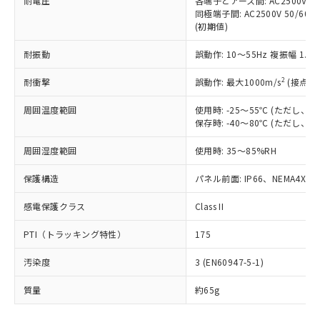
耐電圧
各端子とアース間: AC2500V 50/
「－」：未確認です。当社販売部門へお問
むを得ず変更することがあります。
為替および外国貿易法に定める商品
在庫状況および標準価格照会結果は、
同極端子間: AC2500V 50/60
い合わせください。
（以下｢規制貨物等」という）を輸出
(初期値)
記載している更新日時点での社内デー
*EU RoHS指令（10物質）：
または国外への提供する場合は、日本
記
タに基づき作成されるものであり、閲
説明
鉛(Pb) 1000ppm以下、 水銀(Hg) 1000ppm以下、 カド
*中国RoHS10物質の基準値 (GB/T26572)：
国政府の輸出許可(または役務取引許
耐振動
誤動作: 10～55Hz 複振幅 1.
号
覧された時点での実際の在庫および標
ミウム(Cd) 100ppm以下、
Pb(鉛) :1000ppm、 Hg(水銀) : 1000ppm、 Cd(カドミウ
可)を取得するなどの必要な手続きを
六価クロム(Cr(Ⅵ)) 1000ppm以下、ポリ臭化ビフェニル
ム) : 100ppm、
準価格とは異なる場合があることをご
類(PBB) 1000ppm以下、ポリ臭化ジフェニルエーテル類
2
Cr(Ⅵ)(六価クロム) : 1000ppm、 PBBs(ポリ臭化ビフェ
耐衝撃
誤動作: 最大1000m/s
(接点開
とります。
了承ください。
(PBDE) 1000ppm以下、フタル酸ビス(2-エチルヘキシ
○
一定数以上の在庫あり
ニル類) : 1000ppm、 PBDEs(ポリ臭化ジフェニルエーテ
当社は規制貨物を破棄する場合は、完
ル) (DEHP)(別名：DOP) 1000ppm以下、フタル酸ブチ
正式な納期状況および標準価格はお客
ル類) : 1000ppm、
周囲温度範囲
使用時: -25～55℃ (ただし
ルベンジル（BBP） 1000ppm以下、フタル酸ジブチル
全に破砕するなど、違法に輸出されな
DBP(フタル酸ジブチル) : 1000ppm、 DIBP(フタル酸ジ
様のお取引先、またはお客様担当のオ
（DBP） 1000ppm以下、フタル酸ジイソブチル
保存時: -40～80℃ (ただし
イソブチル) : 1000ppm、 BBP(フタル酸ブチルベンジ
△
一定数には満たないが在庫あり
いよう必要な手段を講じます。
ムロン制御機器販売店・当社販売員に
(DIBP) 1000ppm以下
ル) : 1000ppm、
当社は貴社製品を、核兵器、ミサイ
但し、RoHS指令で産業用監視および制御機器に対する
DEHP(フタル酸ビス(2-エチルヘキシル)) : 1000ppm
ご相談ください。
周囲湿度範囲
使用時: 35～85%RH
適用除外項目は除く。
ル、化学兵器、生物兵器またはその他
－
在庫なし(最新の在庫状況につ
オムロン制御機器販売店や当社販売拠
フタル酸エステル類の４物質については閾値を超える意
武器並びにこれらの製造装置等に一切
いては、お客様のお取引先、ま
図的な使用がないことを確認しています。
点は「
販売ネットワーク
」をご確認
保護構造
パネル前面: IP66、NEMA4X, N
※2 環境保護使用期限
使用いたしません。
たはお客様担当のオムロン制御
ください。
当社は、貴社製品を第三者に販売する
機器販売店・当社販売員にご確
感電保護クラス
Class II
在庫状況および標準価格結果を当社の
※2 対応予定月
「ｅ」：有害物質（10物質）のすべてが基
場合は、上記1、2および3の内容を当
認ください)
事前の承諾なく第三者に漏洩または開
準値以下であることを示します。
該第三者に通知します。また当社は、
PTI（トラッキング特性）
175
示しないようお願いします。
部品在庫の切り替え状況などにより、予定
「10」：通常の使用状況下において有害物
販売先および販売に係わる関係者が違
マイパーツ機能（部品リスト作成サー
空
受注生産機種、また在庫状況の
月が前後することがあります。
質が外部に漏えいし、環境に深刻な影響を
汚染度
3 (EN60947-5-1)
法に輸出するおそれがある場合は、取
ビス）をご利用いただくには、I-Web
白
情報を公開していない機種
及ぼさない年数を意味します。
り引きをいたしません。
メンバーズにご登録されている必要が
質量
約65g
「－」：未確認です。当社販売部門へお問
あります。
い合わせください。
お客様が当ウェブサイト上で当社にご