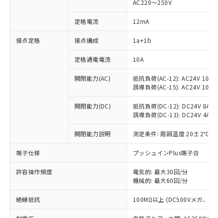
AC220～250V
定格電流
12mA
※1 対応状況
接点定格
接点構成
1a+1b
対応済み：EU RoHS指令（10物質）の
定格通電電流
10A
非含有に対応した製品が提供可能な商品で
開閉能力(AC)
抵抗負荷(AC-12): AC24V 10A/A
す。
誘導負荷(AC-15): AC24V 10A/AC
対応予定：EU RoHS指令（10物質）の非含
ご利用条件
有に対応した製品に切り替える予定のある
開閉能力(DC)
抵抗負荷(DC-12): DC24V 8A/DC
商品です。
誘導負荷(DC-13): DC24V 4A/DC
対応予定なし：EU RoHS指令（10物質）の
以下の条件をお読みいただき、同意のうえ
非含有に非対応の商品で、対応品を出す予
開閉能力説明
測定条件: 周囲温度 20±2℃、
ご利用ください。
定はありません。
調査・確認中：EU RoHS指令（10物質）の
端子仕様
プッシュインPlus端子台
本サービスは、当社制御機器事業取扱
※1 中国RoHS○×表
非含有の対応状況を調査中または確認中の
商品の当社在庫状況および標準価格
商品です。
許容操作頻度
電気的: 最大30回/分
(税抜)を提供させていただくもので
「○」：最大均質材料含有率が中国RoHSの
機械的: 最大60回/分
非該当品：ライセンス料など無形物で、有
す。
基準値以下であることを示します。
害物質有無と関係のない商品です。
当社制御機器事業取扱商品の中には、
絶縁抵抗
100MΩ以上 (DC500Vメガ、
「×」：最大均質材料含有率が中国RoHSの
仕入先様の事情により、非含有部品として
本サービスの対象外となる商品もある
基準値を超えていることを示します。
いたものが、含有品と判明した場合などや
当社は、これら貴社製品のうち、外国
ことをご了承ください。