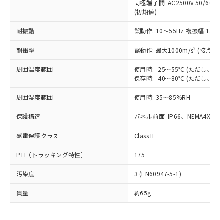
むを得ず変更することがあります。
為替および外国貿易法に定める商品
同極端子間: AC2500V 50/60
在庫状況および標準価格照会結果は、
い合わせください。
(初期値)
（以下｢規制貨物等」という）を輸出
記載している更新日時点での社内デー
*EU RoHS指令（10物質）：
または国外への提供する場合は、日本
記
タに基づき作成されるものであり、閲
説明
鉛(Pb) 1000ppm以下、 水銀(Hg) 1000ppm以下、 カド
耐振動
*中国RoHS10物質の基準値 (GB/T26572)：
誤動作: 10～55Hz 複振幅 1.
国政府の輸出許可(または役務取引許
号
覧された時点での実際の在庫および標
ミウム(Cd) 100ppm以下、
Pb(鉛) :1000ppm、 Hg(水銀) : 1000ppm、 Cd(カドミウ
可)を取得するなどの必要な手続きを
六価クロム(Cr(Ⅵ)) 1000ppm以下、ポリ臭化ビフェニル
ム) : 100ppm、
準価格とは異なる場合があることをご
2
耐衝撃
誤動作: 最大1000m/s
(接点開
類(PBB) 1000ppm以下、ポリ臭化ジフェニルエーテル類
Cr(Ⅵ)(六価クロム) : 1000ppm、 PBBs(ポリ臭化ビフェ
とります。
了承ください。
(PBDE) 1000ppm以下、フタル酸ビス(2-エチルヘキシ
○
一定数以上の在庫あり
ニル類) : 1000ppm、 PBDEs(ポリ臭化ジフェニルエーテ
当社は規制貨物を破棄する場合は、完
ル) (DEHP)(別名：DOP) 1000ppm以下、フタル酸ブチ
正式な納期状況および標準価格はお客
ル類) : 1000ppm、
周囲温度範囲
使用時: -25～55℃ (ただし
ルベンジル（BBP） 1000ppm以下、フタル酸ジブチル
全に破砕するなど、違法に輸出されな
DBP(フタル酸ジブチル) : 1000ppm、 DIBP(フタル酸ジ
様のお取引先、またはお客様担当のオ
保存時: -40～80℃ (ただし
（DBP） 1000ppm以下、フタル酸ジイソブチル
イソブチル) : 1000ppm、 BBP(フタル酸ブチルベンジ
△
一定数には満たないが在庫あり
いよう必要な手段を講じます。
ムロン制御機器販売店・当社販売員に
(DIBP) 1000ppm以下
ル) : 1000ppm、
当社は貴社製品を、核兵器、ミサイ
但し、RoHS指令で産業用監視および制御機器に対する
周囲湿度範囲
DEHP(フタル酸ビス(2-エチルヘキシル)) : 1000ppm
使用時: 35～85%RH
ご相談ください。
適用除外項目は除く。
ル、化学兵器、生物兵器またはその他
－
在庫なし(最新の在庫状況につ
オムロン制御機器販売店や当社販売拠
フタル酸エステル類の４物質については閾値を超える意
武器並びにこれらの製造装置等に一切
保護構造
パネル前面: IP66、NEMA4X, N
いては、お客様のお取引先、ま
図的な使用がないことを確認しています。
点は「
販売ネットワーク
」をご確認
※2 環境保護使用期限
使用いたしません。
たはお客様担当のオムロン制御
ください。
感電保護クラス
Class II
当社は、貴社製品を第三者に販売する
機器販売店・当社販売員にご確
在庫状況および標準価格結果を当社の
※2 対応予定月
「ｅ」：有害物質（10物質）のすべてが基
場合は、上記1、2および3の内容を当
認ください)
事前の承諾なく第三者に漏洩または開
PTI（トラッキング特性）
175
準値以下であることを示します。
該第三者に通知します。また当社は、
示しないようお願いします。
部品在庫の切り替え状況などにより、予定
「10」：通常の使用状況下において有害物
販売先および販売に係わる関係者が違
マイパーツ機能（部品リスト作成サー
空
受注生産機種、また在庫状況の
汚染度
3 (EN60947-5-1)
月が前後することがあります。
質が外部に漏えいし、環境に深刻な影響を
法に輸出するおそれがある場合は、取
ビス）をご利用いただくには、I-Web
白
情報を公開していない機種
及ぼさない年数を意味します。
り引きをいたしません。
メンバーズにご登録されている必要が
質量
約65g
「－」：未確認です。当社販売部門へお問
あります。
い合わせください。
お客様が当ウェブサイト上で当社にご
※3 非含有証明書ダウンロード