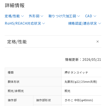
詳細情報
定格/性能
外形図
取りつけ穴加工図
CAD
RoHS/REACH対応状況
規格認証/適合状況
定格/性能
情報更新：2026/05/21
種類
押ボタンスイッチ
胴体形状
丸胴形(φ22/25mm共用)
照光/非照光
照光
操作部
操作部形状
きのこ 中形(φ40mm)