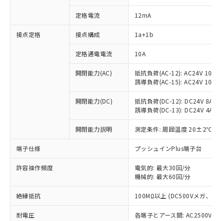
定格電流
12mA
※1 対応状況
接点定格
接点構成
1a+1b
定格通電電流
10A
対応済み：EU RoHS指令（10物質）の
非含有に対応した製品が提供可能な商品で
開閉能力(AC)
抵抗負荷(AC-12): AC24V 10A/A
す。
誘導負荷(AC-15): AC24V 10A/AC
対応予定：EU RoHS指令（10物質）の非含
ご利用条件
有に対応した製品に切り替える予定のある
開閉能力(DC)
抵抗負荷(DC-12): DC24V 8A/DC
商品です。
誘導負荷(DC-13): DC24V 4A/DC
対応予定なし：EU RoHS指令（10物質）の
以下の条件をお読みいただき、同意のうえ
非含有に非対応の商品で、対応品を出す予
開閉能力説明
測定条件: 周囲温度 20±2℃、
ご利用ください。
定はありません。
端子仕様
プッシュインPlus端子台
調査・確認中：EU RoHS指令（10物質）の
本サービスは、当社制御機器事業取扱
※1 中国RoHS○×表
非含有の対応状況を調査中または確認中の
商品の当社在庫状況および標準価格
許容操作頻度
電気的: 最大30回/分
商品です。
(税抜)を提供させていただくもので
機械的: 最大60回/分
「○」：最大均質材料含有率が中国RoHSの
非該当品：ライセンス料など無形物で、有
す。
基準値以下であることを示します。
害物質有無と関係のない商品です。
当社制御機器事業取扱商品の中には、
絶縁抵抗
100MΩ以上 (DC500Vメガ、
「×」：最大均質材料含有率が中国RoHSの
仕入先様の事情により、非含有部品として
本サービスの対象外となる商品もある
基準値を超えていることを示します。
いたものが、含有品と判明した場合などや
当社は、これら貴社製品のうち、外国
耐電圧
各端子とアース間: AC2500V 50/
ことをご了承ください。
「－」：未確認です。当社販売部門へお問