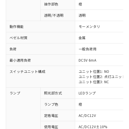
操作部色
橙
透明/不透明
透明
動作機能
モーメンタリ
ベゼル材質
金属
負荷
一般負荷用
最小適用負荷
DC5V 6mA
スイッチユニット構成
ユニット位置1: NO
ユニット位置2: 点灯ユニット
ユニット位置3: NC
ランプ
照光部方式
LEDランプ
ランプ色
橙
定格電圧
AC/DC12V
使用電圧
AC/DC12V±10%