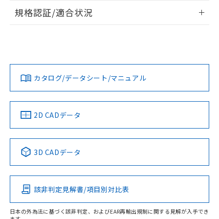
情報更新：2026/7/29
規格認証/適合状況
ログイン/会員登録
EU RoHS
注意事項・凡例
A22NL-MMM-TOA-P102-OBについての規格認証/適合状況に
ついては、「カスタマーサポートセンタ お客様相談室」また
は貴社担当オムロン営業員または販売店にお問い合わせくだ
対応状況
対応予定月
※1
※2
さい。
ダウンロードデータをご利用いただく前に、以下を必ずお読
みください。
カタログ/データシート/マニュアル
対応済み
ソフトウェアの使用条件
お問い合わせ
中国 RoHS
注意事項・凡例
2D CADデータ
中国 RoHS表
※1 ※2
3D CADデータ
Pb
Hg
Cd
Cr(VI)
該非判定見解書/項目別対比表
X
O
O
O
日本の外為法に基づく該非判定、およびEAR再輸出規制に関する見解が入手でき
ます。