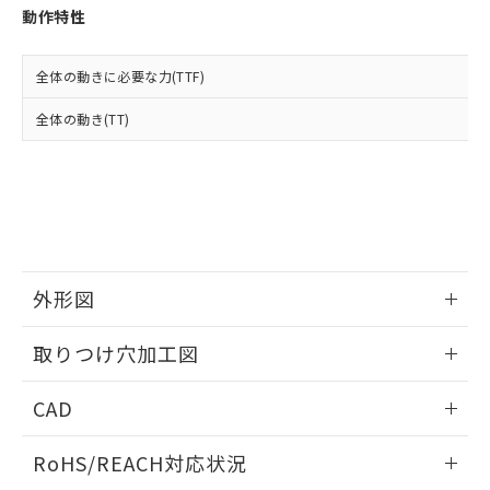
登録された部品リストについて、当社
動作特性
および当社の共同利用者が、当社の製
下記の非含有証明書をダウンロードするこ
品・サービスに関するお客様との取
とができます。
合意する
キャンセル
引・商談に必要な範囲で利用すること
全体の動きに必要な力(TTF)
をご了承ください。
EU RoHS指令（10物質）の非含有証明書
全体の動き(TT)
※当社の共同利用者とは、
"個人情報
51物質の非含有証明書（当社基準）
の共同利用に関して"
の「1.共同利
※本証明書は発行日時点で非含有を証明す
用者の範囲」に記載されている法人を
るもので、過去に遡って非含有を証明する
指します。
ものではありません。
また、RoHS指令のフタル酸エステル類４
物質の対応では、対応完了までの期間は出
荷製品に未対応品が混在することから備考
外形図
欄に対応日を記載しておりました。
既に当社にて対応品への在庫切替を完了
情報更新：2026/05/21
していることから、特段のことがない限
取りつけ穴加工図
り、2022年1月12日より割愛しておりま
す。
情報更新：2026/05/21
CAD
ログイン/会員登録いただくと、CADデータをダウンロー
RoHS/REACH対応状況
ドすることができます。