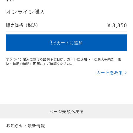
"対応済み"や非含有の記載がされた商品であっても、流通
在庫等で未対応品が混在する可能性があります。
オンライン購入
非含有品が必要な際は、弊社営業部門もしくは販売店へお
問い合わせください。
¥ 3,350
販売価格（税込）
この製品のRoHS/REACH対応状況ページへ
カートに追加
オンライン購入における出荷予定日は、カートに追加～「ご購入手続き：価
格・納期の確認」画面にてご確認ください。
カートをみる
ページ先頭へ戻る
お知らせ・最新情報