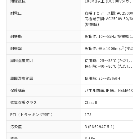
絶縁抵抗
100MΩ以上 (DC500Vメガ、
基準値を超えていることを示します。
いたものが、含有品と判明した場合などや
当社は、これら貴社製品のうち、外国
ことをご了承ください。
「－」：未確認です。当社販売部門へお問
むを得ず変更することがあります。
為替および外国貿易法に定める商品
在庫状況および標準価格照会結果は、
耐電圧
各端子とアース間: AC2500V 50/
い合わせください。
（以下｢規制貨物等」という）を輸出
記載している更新日時点での社内デー
同極端子間: AC2500V 50/60
*EU RoHS指令（10物質）：
または国外への提供する場合は、日本
(初期値)
記
タに基づき作成されるものであり、閲
説明
鉛(Pb) 1000ppm以下、 水銀(Hg) 1000ppm以下、 カド
*中国RoHS10物質の基準値 (GB/T26572)：
国政府の輸出許可(または役務取引許
号
覧された時点での実際の在庫および標
ミウム(Cd) 100ppm以下、
Pb(鉛) :1000ppm、 Hg(水銀) : 1000ppm、 Cd(カドミウ
可)を取得するなどの必要な手続きを
耐振動
六価クロム(Cr(Ⅵ)) 1000ppm以下、ポリ臭化ビフェニル
誤動作: 10～55Hz 複振幅 1.
ム) : 100ppm、
準価格とは異なる場合があることをご
類(PBB) 1000ppm以下、ポリ臭化ジフェニルエーテル類
Cr(Ⅵ)(六価クロム) : 1000ppm、 PBBs(ポリ臭化ビフェ
とります。
了承ください。
(PBDE) 1000ppm以下、フタル酸ビス(2-エチルヘキシ
○
一定数以上の在庫あり
ニル類) : 1000ppm、 PBDEs(ポリ臭化ジフェニルエーテ
2
耐衝撃
誤動作: 最大1000m/s
(接点開
当社は規制貨物を破棄する場合は、完
ル) (DEHP)(別名：DOP) 1000ppm以下、フタル酸ブチ
正式な納期状況および標準価格はお客
ル類) : 1000ppm、
ルベンジル（BBP） 1000ppm以下、フタル酸ジブチル
全に破砕するなど、違法に輸出されな
DBP(フタル酸ジブチル) : 1000ppm、 DIBP(フタル酸ジ
様のお取引先、またはお客様担当のオ
（DBP） 1000ppm以下、フタル酸ジイソブチル
周囲温度範囲
イソブチル) : 1000ppm、 BBP(フタル酸ブチルベンジ
使用時: -25～55℃ (ただし
△
一定数には満たないが在庫あり
いよう必要な手段を講じます。
ムロン制御機器販売店・当社販売員に
(DIBP) 1000ppm以下
ル) : 1000ppm、
保存時: -40～80℃ (ただし
当社は貴社製品を、核兵器、ミサイ
但し、RoHS指令で産業用監視および制御機器に対する
DEHP(フタル酸ビス(2-エチルヘキシル)) : 1000ppm
ご相談ください。
適用除外項目は除く。
ル、化学兵器、生物兵器またはその他
－
在庫なし(最新の在庫状況につ
オムロン制御機器販売店や当社販売拠
周囲湿度範囲
フタル酸エステル類の４物質については閾値を超える意
使用時: 35～85%RH
武器並びにこれらの製造装置等に一切
いては、お客様のお取引先、ま
図的な使用がないことを確認しています。
点は「
販売ネットワーク
」をご確認
※2 環境保護使用期限
使用いたしません。
たはお客様担当のオムロン制御
ください。
保護構造
パネル前面: IP66、NEMA4X, N
当社は、貴社製品を第三者に販売する
機器販売店・当社販売員にご確
在庫状況および標準価格結果を当社の
※2 対応予定月
「ｅ」：有害物質（10物質）のすべてが基
場合は、上記1、2および3の内容を当
認ください)
感電保護クラス
Class II
事前の承諾なく第三者に漏洩または開
準値以下であることを示します。
該第三者に通知します。また当社は、
示しないようお願いします。
部品在庫の切り替え状況などにより、予定
「10」：通常の使用状況下において有害物
販売先および販売に係わる関係者が違
PTI（トラッキング特性）
175
マイパーツ機能（部品リスト作成サー
空
受注生産機種、また在庫状況の
月が前後することがあります。
質が外部に漏えいし、環境に深刻な影響を
法に輸出するおそれがある場合は、取
ビス）をご利用いただくには、I-Web
白
情報を公開していない機種
及ぼさない年数を意味します。
汚染度
3 (EN60947-5-1)
り引きをいたしません。
メンバーズにご登録されている必要が
「－」：未確認です。当社販売部門へお問
あります。
質量
約65g