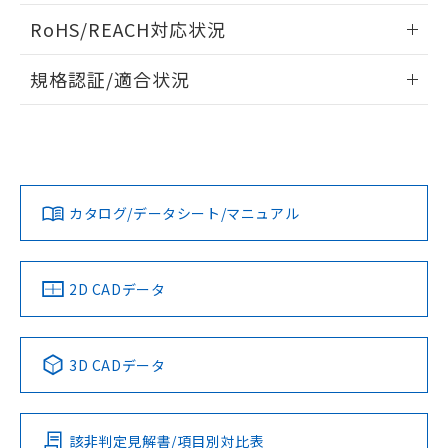
ログイン/会員登録いただくと、CADデータをダウンロー
RoHS/REACH対応状況
ドすることができます。
情報更新：2026/7/29
規格認証/適合状況
ログイン/会員登録
EU RoHS
注意事項・凡例
UL認証
CSA認証
CEマーキング
Yes
Yes
Yes
対応状況
対応予定月
※1
※2
ダウンロードデータをご利用いただく前に、以下を必ずお読
みください。
カタログ/データシート/マニュアル
対応済み
ソフトウェアの使用条件
LR型式承認
DNV型式承認
BV型式承認
KR型式承
（イギリス
（ノルウェー
（フランス
（韓国
船舶規格）
船舶規格）
船舶規格）
船舶規格
中国 RoHS
注意事項・凡例
2D CADデータ
No
No
No
No
中国 RoHS表
※1 ※2
3D CADデータ
この製品の規格認証/適合状況ページへ
Pb
Hg
Cd
Cr(VI)
その他の認証はこちらのページからご検索ください
該非判定見解書/項目別対比表
O
O
O
O