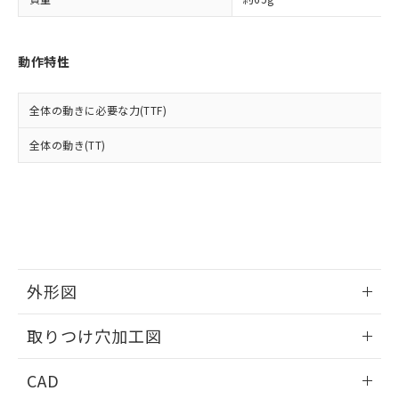
い合わせください。
お客様が当ウェブサイト上で当社にご
※3 非含有証明書ダウンロード
登録された部品リストについて、当社
および当社の共同利用者が、当社の製
下記の非含有証明書をダウンロードするこ
動作特性
品・サービスに関するお客様との取
とができます。
合意する
キャンセル
引・商談に必要な範囲で利用すること
をご了承ください。
全体の動きに必要な力(TTF)
EU RoHS指令（10物質）の非含有証明書
※当社の共同利用者とは、
"個人情報
51物質の非含有証明書（当社基準）
の共同利用に関して"
の「1.共同利
全体の動き(TT)
※本証明書は発行日時点で非含有を証明す
用者の範囲」に記載されている法人を
るもので、過去に遡って非含有を証明する
指します。
ものではありません。
また、RoHS指令のフタル酸エステル類４
物質の対応では、対応完了までの期間は出
荷製品に未対応品が混在することから備考
欄に対応日を記載しておりました。
既に当社にて対応品への在庫切替を完了
外形図
していることから、特段のことがない限
り、2022年1月12日より割愛しておりま
情報更新：2026/05/21
取りつけ穴加工図
す。
情報更新：2026/05/21
CAD