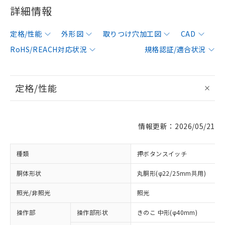
詳細情報
定格/性能
外形図
取りつけ穴加工図
CAD
RoHS/REACH対応状況
規格認証/適合状況
定格/性能
情報更新：2026/05/21
種類
押ボタンスイッチ
胴体形状
丸胴形(φ22/25mm共用)
照光/非照光
照光
操作部
操作部形状
きのこ 中形(φ40mm)