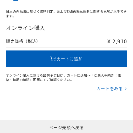
日本の外為法に基づく該非判定、およびEAR再輸出規制に関する見解が入手でき
ます。
"対応済み"や非含有の記載がされた商品であっても、流通
在庫等で未対応品が混在する可能性があります。
オンライン購入
非含有品が必要な際は、弊社営業部門もしくは販売店へお
問い合わせください。
¥ 2,910
販売価格（税込）
この製品のRoHS/REACH対応状況ページへ
カートに追加
オンライン購入における出荷予定日は、カートに追加～「ご購入手続き：価
格・納期の確認」画面にてご確認ください。
カートをみる
ページ先頭へ戻る