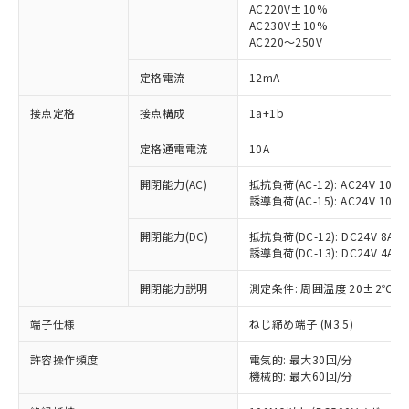
AC220V±10%
AC230V±10%
AC220～250V
定格電流
12mA
※1 対応状況
接点定格
接点構成
1a+1b
対応済み：EU RoHS指令（10物質）の
非含有に対応した製品が提供可能な商品で
定格通電電流
10A
す。
開閉能力(AC)
抵抗負荷(AC-12): AC24V 10A/A
対応予定：EU RoHS指令（10物質）の非含
ご利用条件
誘導負荷(AC-15): AC24V 10A/AC
有に対応した製品に切り替える予定のある
商品です。
開閉能力(DC)
抵抗負荷(DC-12): DC24V 8A/DC
対応予定なし：EU RoHS指令（10物質）の
誘導負荷(DC-13): DC24V 4A/DC
以下の条件をお読みいただき、同意のうえ
非含有に非対応の商品で、対応品を出す予
ご利用ください。
定はありません。
開閉能力説明
測定条件: 周囲温度 20±2℃、
調査・確認中：EU RoHS指令（10物質）の
本サービスは、当社制御機器事業取扱
※1 中国RoHS○×表
非含有の対応状況を調査中または確認中の
端子仕様
ねじ締め端子 (M3.5)
商品の当社在庫状況および標準価格
商品です。
(税抜)を提供させていただくもので
「○」：最大均質材料含有率が中国RoHSの
非該当品：ライセンス料など無形物で、有
許容操作頻度
電気的: 最大30回/分
す。
基準値以下であることを示します。
機械的: 最大60回/分
害物質有無と関係のない商品です。
当社制御機器事業取扱商品の中には、
「×」：最大均質材料含有率が中国RoHSの
仕入先様の事情により、非含有部品として
本サービスの対象外となる商品もある