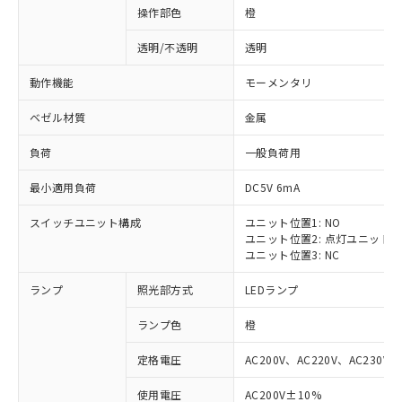
操作部色
橙
透明/不透明
透明
動作機能
モーメンタリ
ベゼル材質
金属
負荷
一般負荷用
最小適用負荷
DC5V 6mA
スイッチユニット構成
ユニット位置1: NO
ユニット位置2: 点灯ユニット
ユニット位置3: NC
ランプ
照光部方式
LEDランプ
ランプ色
橙
定格電圧
AC200V、AC220V、AC230V、
使用電圧
AC200V±10%