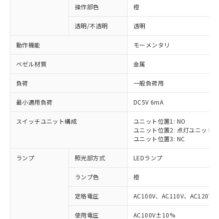
操作部色
橙
透明/不透明
透明
動作機能
モーメンタリ
ベゼル材質
金属
負荷
一般負荷用
最小適用負荷
DC5V 6mA
スイッチユニット構成
ユニット位置1: NO
ユニット位置2: 点灯ユニット
ユニット位置3: NC
ランプ
照光部方式
LEDランプ
ランプ色
橙
定格電圧
AC100V、AC110V、AC120V
使用電圧
AC100V±10%