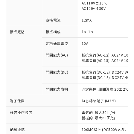
AC110V±10%
AC100～130V
定格電流
12mA
※1 対応状況
接点定格
接点構成
1a+1b
対応済み：EU RoHS指令（10物質）の
定格通電電流
10A
非含有に対応した製品が提供可能な商品で
す。
開閉能力(AC)
抵抗負荷(AC-12): AC24V 10A/A
対応予定：EU RoHS指令（10物質）の非含
誘導負荷(AC-15): AC24V 10A/AC
ご利用条件
有に対応した製品に切り替える予定のある
商品です。
開閉能力(DC)
抵抗負荷(DC-12): DC24V 8A/DC
対応予定なし：EU RoHS指令（10物質）の
誘導負荷(DC-13): DC24V 4A/DC
以下の条件をお読みいただき、同意のうえ
非含有に非対応の商品で、対応品を出す予
ご利用ください。
開閉能力説明
測定条件: 周囲温度 20±2℃、
定はありません。
調査・確認中：EU RoHS指令（10物質）の
本サービスは、当社制御機器事業取扱
端子仕様
※1 中国RoHS○×表
ねじ締め端子 (M3.5)
非含有の対応状況を調査中または確認中の
商品の当社在庫状況および標準価格
商品です。
(税抜)を提供させていただくもので
許容操作頻度
電気的: 最大30回/分
「○」：最大均質材料含有率が中国RoHSの
非該当品：ライセンス料など無形物で、有
す。
機械的: 最大60回/分
基準値以下であることを示します。
害物質有無と関係のない商品です。
当社制御機器事業取扱商品の中には、
「×」：最大均質材料含有率が中国RoHSの
仕入先様の事情により、非含有部品として
絶縁抵抗
100MΩ以上 (DC500Vメガ、
本サービスの対象外となる商品もある
基準値を超えていることを示します。
いたものが、含有品と判明した場合などや