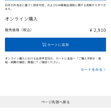
日本の外為法に基づく該非判定、およびEAR再輸出規制に関する見解が入手でき
ます。
"対応済み"や非含有の記載がされた商品であっても、流通
在庫等で未対応品が混在する可能性があります。
オンライン購入
非含有品が必要な際は、弊社営業部門もしくは販売店へお
問い合わせください。
¥ 2,910
販売価格（税込）
この製品のRoHS/REACH対応状況ページへ
カートに追加
オンライン購入における出荷予定日は、カートに追加～「ご購入手続き：価
格・納期の確認」画面にてご確認ください。
カートをみる
ページ先頭へ戻る