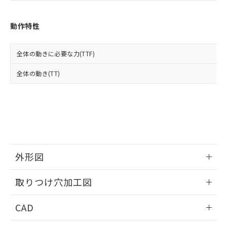
お客様が当ウェブサイト上で当社にご
※3 非含有証明書ダウンロード
登録された部品リストについて、当社
および当社の共同利用者が、当社の製
動作特性
下記の非含有証明書をダウンロードするこ
品・サービスに関するお客様との取
とができます。
合意する
キャンセル
引・商談に必要な範囲で利用すること
全体の動きに必要な力(TTF)
をご了承ください。
EU RoHS指令（10物質）の非含有証明書
※当社の共同利用者とは、
"個人情報
51物質の非含有証明書（当社基準）
全体の動き(TT)
の共同利用に関して"
の「1.共同利
※本証明書は発行日時点で非含有を証明す
用者の範囲」に記載されている法人を
るもので、過去に遡って非含有を証明する
指します。
ものではありません。
また、RoHS指令のフタル酸エステル類４
物質の対応では、対応完了までの期間は出
荷製品に未対応品が混在することから備考
欄に対応日を記載しておりました。
外形図
既に当社にて対応品への在庫切替を完了
していることから、特段のことがない限
情報更新：2026/05/21
り、2022年1月12日より割愛しておりま
取りつけ穴加工図
す。
情報更新：2026/05/21
CAD
ログイン/会員登録いただくと、CADデータをダウンロー