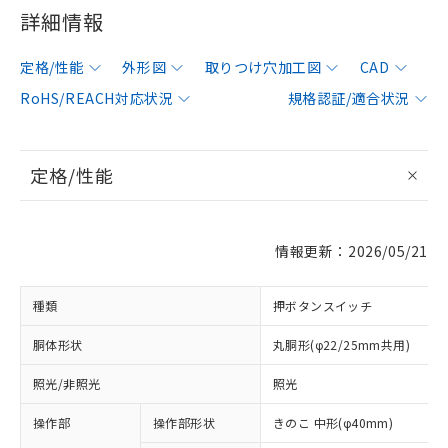
詳細情報
定格/性能
外形図
取りつけ穴加工図
CAD
RoHS/REACH対応状況
規格認証/適合状況
定格/性能
情報更新：2026/05/21
種類
押ボタンスイッチ
胴体形状
丸胴形(φ22/25mm共用)
照光/非照光
照光
操作部
操作部形状
きのこ 中形(φ40mm)