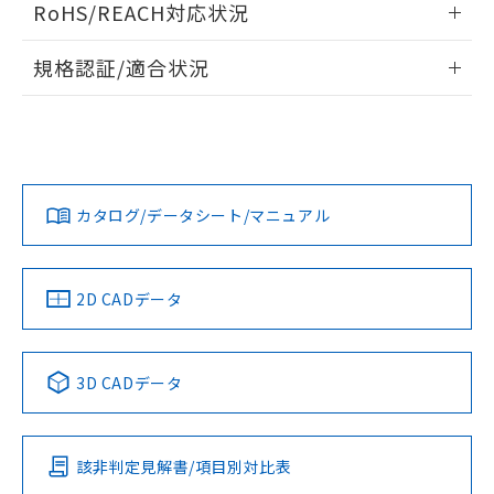
RoHS/REACH対応状況
ドすることができます。
情報更新：2026/7/29
規格認証/適合状況
ログイン/会員登録
EU RoHS
注意事項・凡例
UL認証
CSA認証
CEマーキング
Yes
Yes
Yes
対応状況
対応予定月
※1
※2
ダウンロードデータをご利用いただく前に、以下を必ずお読
みください。
カタログ/データシート/マニュアル
対応済み
ソフトウェアの使用条件
LR型式承認
DNV型式承認
BV型式承認
KR型式承
（イギリス
（ノルウェー
（フランス
（韓国
船舶規格）
船舶規格）
船舶規格）
船舶規格
中国 RoHS
注意事項・凡例
2D CADデータ
No
No
No
No
中国 RoHS表
※1 ※2
3D CADデータ
この製品の規格認証/適合状況ページへ
Pb
Hg
Cd
Cr(VI)
その他の認証はこちらのページからご検索ください
該非判定見解書/項目別対比表
O
O
O
O