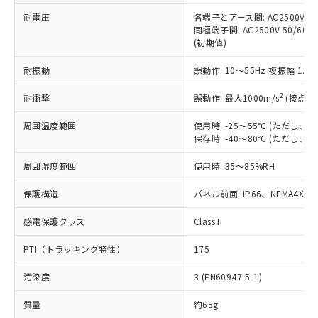
当社は、これら貴社製品のうち、外国
ことをご了承ください。
「－」：未確認です。当社販売部門へお問
むを得ず変更することがあります。
為替および外国貿易法に定める商品
耐電圧
各端子とアース間: AC2500V 50/
在庫状況および標準価格照会結果は、
い合わせください。
同極端子間: AC2500V 50/60
（以下｢規制貨物等」という）を輸出
記載している更新日時点での社内デー
(初期値)
*EU RoHS指令（10物質）：
または国外への提供する場合は、日本
記
タに基づき作成されるものであり、閲
説明
鉛(Pb) 1000ppm以下、 水銀(Hg) 1000ppm以下、 カド
*中国RoHS10物質の基準値 (GB/T26572)：
国政府の輸出許可(または役務取引許
号
覧された時点での実際の在庫および標
ミウム(Cd) 100ppm以下、
Pb(鉛) :1000ppm、 Hg(水銀) : 1000ppm、 Cd(カドミウ
耐振動
誤動作: 10～55Hz 複振幅 1.
可)を取得するなどの必要な手続きを
六価クロム(Cr(Ⅵ)) 1000ppm以下、ポリ臭化ビフェニル
ム) : 100ppm、
準価格とは異なる場合があることをご
類(PBB) 1000ppm以下、ポリ臭化ジフェニルエーテル類
Cr(Ⅵ)(六価クロム) : 1000ppm、 PBBs(ポリ臭化ビフェ
とります。
了承ください。
2
耐衝撃
(PBDE) 1000ppm以下、フタル酸ビス(2-エチルヘキシ
誤動作: 最大1000m/s
(接点開
○
一定数以上の在庫あり
ニル類) : 1000ppm、 PBDEs(ポリ臭化ジフェニルエーテ
当社は規制貨物を破棄する場合は、完
ル) (DEHP)(別名：DOP) 1000ppm以下、フタル酸ブチ
正式な納期状況および標準価格はお客
ル類) : 1000ppm、
ルベンジル（BBP） 1000ppm以下、フタル酸ジブチル
全に破砕するなど、違法に輸出されな
DBP(フタル酸ジブチル) : 1000ppm、 DIBP(フタル酸ジ
様のお取引先、またはお客様担当のオ
周囲温度範囲
使用時: -25～55℃ (ただし
（DBP） 1000ppm以下、フタル酸ジイソブチル
イソブチル) : 1000ppm、 BBP(フタル酸ブチルベンジ
△
一定数には満たないが在庫あり
いよう必要な手段を講じます。
保存時: -40～80℃ (ただし
ムロン制御機器販売店・当社販売員に
(DIBP) 1000ppm以下
ル) : 1000ppm、
当社は貴社製品を、核兵器、ミサイ
但し、RoHS指令で産業用監視および制御機器に対する
DEHP(フタル酸ビス(2-エチルヘキシル)) : 1000ppm
ご相談ください。
適用除外項目は除く。
ル、化学兵器、生物兵器またはその他
周囲湿度範囲
使用時: 35～85%RH
－
在庫なし(最新の在庫状況につ
オムロン制御機器販売店や当社販売拠
フタル酸エステル類の４物質については閾値を超える意
武器並びにこれらの製造装置等に一切
いては、お客様のお取引先、ま
図的な使用がないことを確認しています。
点は「
販売ネットワーク
」をご確認
※2 環境保護使用期限
保護構造
パネル前面: IP66、NEMA4X, N
使用いたしません。
たはお客様担当のオムロン制御
ください。
当社は、貴社製品を第三者に販売する
機器販売店・当社販売員にご確
在庫状況および標準価格結果を当社の
感電保護クラス
Class II
※2 対応予定月
「ｅ」：有害物質（10物質）のすべてが基
場合は、上記1、2および3の内容を当
認ください)
事前の承諾なく第三者に漏洩または開
準値以下であることを示します。
該第三者に通知します。また当社は、
示しないようお願いします。
PTI（トラッキング特性）
175
部品在庫の切り替え状況などにより、予定
「10」：通常の使用状況下において有害物
販売先および販売に係わる関係者が違
マイパーツ機能（部品リスト作成サー
空
受注生産機種、また在庫状況の
月が前後することがあります。
質が外部に漏えいし、環境に深刻な影響を
法に輸出するおそれがある場合は、取
ビス）をご利用いただくには、I-Web
白
情報を公開していない機種
汚染度
3 (EN60947-5-1)
及ぼさない年数を意味します。
り引きをいたしません。
メンバーズにご登録されている必要が
「－」：未確認です。当社販売部門へお問
あります。
質量
約65g
い合わせください。