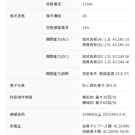
対応済み：EU RoHS指令（10物質）の
定格電流
12mA
非含有に対応した製品が提供可能な商品で
す。
接点定格
接点構成
1b
対応予定：EU RoHS指令（10物質）の非含
ご利用条件
有に対応した製品に切り替える予定のある
定格通電電流
10A
商品です。
対応予定なし：EU RoHS指令（10物質）の
開閉能力(AC)
抵抗負荷(AC-12): AC24V 10A/A
以下の条件をお読みいただき、同意のうえ
誘導負荷(AC-15): AC24V 10A/AC
非含有に非対応の商品で、対応品を出す予
ご利用ください。
定はありません。
開閉能力(DC)
抵抗負荷(DC-12): DC24V 8A/DC
調査・確認中：EU RoHS指令（10物質）の
本サービスは、当社制御機器事業取扱
誘導負荷(DC-13): DC24V 4A/DC
※1 中国RoHS○×表
非含有の対応状況を調査中または確認中の
商品の当社在庫状況および標準価格
商品です。
(税抜)を提供させていただくもので
開閉能力説明
測定条件: 周囲温度 20±2℃、
「○」：最大均質材料含有率が中国RoHSの
非該当品：ライセンス料など無形物で、有
す。
基準値以下であることを示します。
害物質有無と関係のない商品です。
端子仕様
ねじ締め端子 (M3.5)
当社制御機器事業取扱商品の中には、
「×」：最大均質材料含有率が中国RoHSの
仕入先様の事情により、非含有部品として
本サービスの対象外となる商品もある
基準値を超えていることを示します。
いたものが、含有品と判明した場合などや
当社は、これら貴社製品のうち、外国
許容操作頻度
電気的: 最大30回/分
ことをご了承ください。
「－」：未確認です。当社販売部門へお問
むを得ず変更することがあります。
機械的: 最大60回/分
為替および外国貿易法に定める商品
在庫状況および標準価格照会結果は、
い合わせください。
（以下｢規制貨物等」という）を輸出
記載している更新日時点での社内デー
絶縁抵抗
100MΩ以上 (DC500Vメガ、
*EU RoHS指令（10物質）：
または国外への提供する場合は、日本
記
タに基づき作成されるものであり、閲
説明
鉛(Pb) 1000ppm以下、 水銀(Hg) 1000ppm以下、 カド
*中国RoHS10物質の基準値 (GB/T26572)：
国政府の輸出許可(または役務取引許
号
覧された時点での実際の在庫および標
ミウム(Cd) 100ppm以下、
Pb(鉛) :1000ppm、 Hg(水銀) : 1000ppm、 Cd(カドミウ
耐電圧
各端子とアース間: AC2500V 50/
可)を取得するなどの必要な手続きを
六価クロム(Cr(Ⅵ)) 1000ppm以下、ポリ臭化ビフェニル
ム) : 100ppm、
準価格とは異なる場合があることをご
同極端子間: AC2500V 50/60
類(PBB) 1000ppm以下、ポリ臭化ジフェニルエーテル類
Cr(Ⅵ)(六価クロム) : 1000ppm、 PBBs(ポリ臭化ビフェ