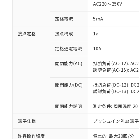
AC220～250V
があります。
以下の条件をお読
「○」：最大均質
「×」：最大均質
本サービスは
当社は、これ
定格電流
5mA
*EU RoHS指令（10物
「－」：未確認で
鉛(Pb) 1000ppm以下、
くものです。
う）を輸出ま
記
説明
六価クロム(Cr(Ⅵ)) 1
当社制御機器
などの必要な
フタル酸ビス(2-エチルヘ
接点定格
接点構成
1a
号
*中国RoHS10物質の基準値 
ル（DBP） 1000ppm
在庫状況およ
当社は規制貨
Pb(鉛) :1000ppm、 Hg
但し、RoHS指令で産
のであり、閲
ます。
Cr(Ⅵ)(六価クロム) : 
フタル酸エステル類の４
定格通電電流
10A
○
一定数以
DBP(フタル酸ジブチル) :
い。
当社は貴社製
DEHP(フタル酸ビス(2-エ
正式な納期状
置等に一切使
開閉能力(AC)
抵抗負荷(AC-12): AC24
当社販売員に
※2 対応予定月
△
一定数に
当社は、貴社
誘導負荷(AC-15): AC24V
オムロン制御
また当社は、
※2 環境保護使
在庫状況およ
部品在庫の切り替
たしません。
－
在庫なし
す。
開閉能力(DC)
抵抗負荷(DC-12): DC24
「ｅ」：有害物質
機器販売
マイパーツ機
誘導負荷(DC-13): DC24
「10」：通常の
ている必要が
味します。
空
受注生産
お客様が当ウ
※3 非含有証明
「－」：未確認で
開閉能力説明
測定条件: 周囲温度 2
白
が、当社の製
さい。
下記の非含有証明
端子仕様
プッシュインPlus端
※当社の共同
いる法人を指
EU RoHS指令（
許容操作頻度
電気的: 最大30回/分
51物質の非含有証