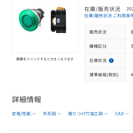
在庫/販売状況
20
在庫/販売状況 ご利用条
販売状況
機種区分
画像をクリックすると大きくなります
在庫状況
標準価格(税別)
詳細情報
定格/性能
外形図
取りつけ穴加工図
CAD