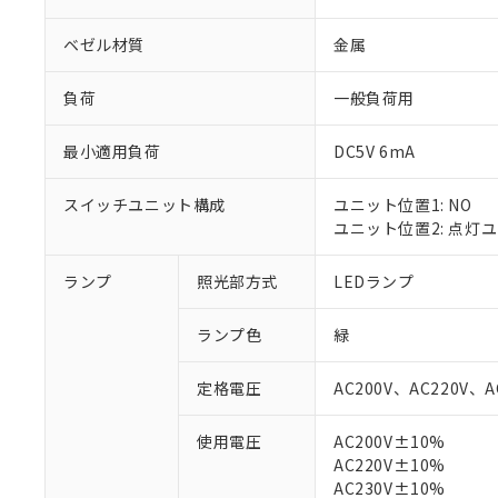
ベゼル材質
金属
負荷
一般負荷用
最小適用負荷
DC5V 6mA
スイッチユニット構成
ユニット位置1: NO
ユニット位置2: 点灯
ランプ
照光部方式
LEDランプ
※1 対応状況
ランプ色
緑
対応済み：EU
定格電圧
AC200V、AC220V、A
対応予定：EU R
対応予定なし：EU
使用電圧
AC200V±10%
調査・確認中：EU
ご利用条件
AC220V±10%
非該当品：ライセ
※1 中国RoHS
AC230V±10%
仕入先様の事情に