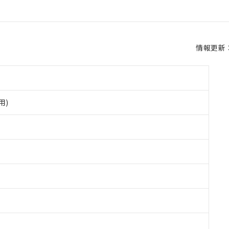
情報更新：2
用)