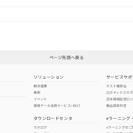
情報更新：
ログイン/会員登録
適合状況については、「カスタマーサポートセンタ お客様相談室」または貴社
みください。
非含有証明書
※3
ページ先頭へ戻る
ダウンロードはこちら
ソリューション
サービスサポ
解決提案
テスト機貸出
事例
ロボティクスサ
イベント
日本語相談窓口
現場データ活用サービスi-BELT
輸出該非判定
I)
PBBs
PBDEs
DBP
ダウンロードセンタ
eラーニング
カタログ
eラーニングのご