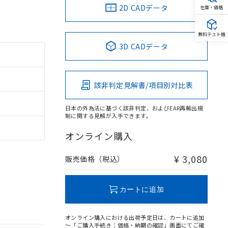
2D CADデータ
在庫・価格
無料テスト機
3D CADデータ
該非判定見解書/項目別対比表
日本の外為法に基づく該非判定、およびEAR再輸出規
制に関する見解が入手できます。
オンライン購入
¥ 3,080
販売価格（税込）
カートに追加
オンライン購入における出荷予定日は、カートに追加
～「ご購入手続き：価格・納期の確認」画面にてご確