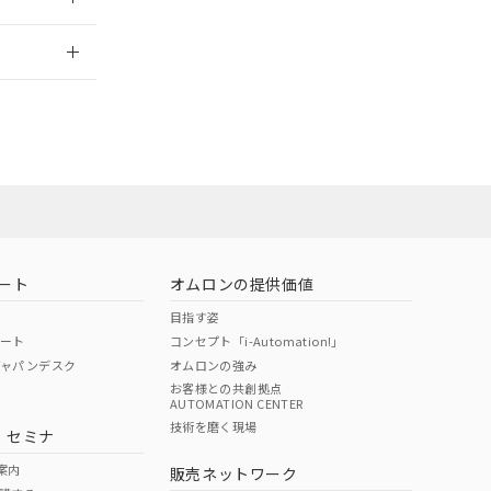
2026/7/29
担当オムロン
お問い合わせ
ート
オムロンの提供価値
目指す姿
ポート
コンセプト「i-Automation!」
ジャパンデスク
オムロンの強み
お客様との共創拠点
AUTOMATION CENTER
DIBP
BBP
DEHP
環境保護
技術を磨く現場
・セミナ
使用期限
案内
販売ネットワーク