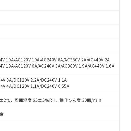
みいただき、同意のうえご利用ください。
材料含有率が中国RoHSの基準値以下であることを示します。
材料含有率が中国RoHSの基準値を超えていることを示します。
、当社制御機器事業取扱商品の当社在庫状況および標準価格(税抜)
ら貴社製品のうち、外国為替および外国貿易法に定める商品（以下｢
質）：
す。当社販売部門へお問い合わせください。
 水銀(Hg) 1000ppm以下、 カドミウム(Cd) 100ppm以下、
たは国外への提供する場合は、日本国政府の輸出許可(または役務取
000ppm以下、ポリ臭化ビフェニル類(PBB) 1000ppm以下、ポリ臭化ジフェニルエーテル類(P
事業取扱商品の中には、本サービスの対象外となる商品もあること
手続きをとります。
キシル) (DEHP)(別名：DOP) 1000ppm以下、フタル酸ブチルベンジル（BBP） 100
(GB/T26572)：
以下、フタル酸ジイソブチル (DIBP) 1000ppm以下
び標準価格照会結果は、記載している更新日時点での社内データに
物を破棄する場合は、完全に破砕するなど、違法に輸出されないよ
(水銀) : 1000ppm、 Cd(カドミウム) : 100ppm、
業用監視および制御機器に対する適用除外項目は除く。
覧された時点での実際の在庫および標準価格とは異なる場合がある
1000ppm、 PBBs(ポリ臭化ビフェニル類) : 1000ppm、 PBDEs(ポリ臭化ジフェニルエーテル類
物質については閾値を超える意図的な使用がないことを確認しています。
上の在庫あり
 1000ppm、 DIBP(フタル酸ジイソブチル) : 1000ppm、 BBP(フタル酸ブチルベンジル) :
品を、核兵器、ミサイル、化学兵器、生物兵器またはその他武器並
チルヘキシル)) : 1000ppm
況および標準価格はお客様のお取引先、またはお客様担当のオムロ
用いたしません。
V 10A/AC120V 10A/AC240V 6A/AC380V 2A/AC440V 2A
ご相談ください。
は満たないが在庫あり
製品を第三者に販売する場合は、上記1、2および3の内容を当該第
 10A/AC120V 6A/AC240V 3A/AC380V 1.9A/AC440V 1.6A
機器販売店や当社販売拠点は「
販売ネットワーク
」をご確認くだ
販売先および販売に係わる関係者が違法に輸出するおそれがある場
用期限
び標準価格結果を当社の事前の承諾なく第三者に漏洩または開示し
え状況などにより、予定月が前後することがあります。
(最新の在庫状況については、お客様のお取引先、またはお客様担当
V 8A/DC120V 2.2A/DC240V 1.1A
（10物質）のすべてが基準値以下であることを示します。
店・当社販売員にご確認ください)
能（部品リスト作成サービス）をご利用いただくには、I-Webメン
V 4A/DC120V 1.1A/DC240V 0.55A
使用状況下において有害物質が外部に漏えいし、環境に深刻な影響を
あります。
機種、また在庫状況の情報を公開していない機種
ェブサイト上で当社にご登録された部品リストについて、当社およ
書ダウンロード
す。当社販売部門へお問い合わせください。
0±2℃、周囲湿度 65±5%RH、操作ひん度 30回/min
品・サービスに関するお客様との取引・商談に必要な範囲で利用す
合意する
キャンセル
書をダウンロードすることができます。
子台
利用者とは、
"個人情報の共同利用に関して"
の「1.共同利用者の
します。
10物質）の非含有証明書
明書（当社基準）