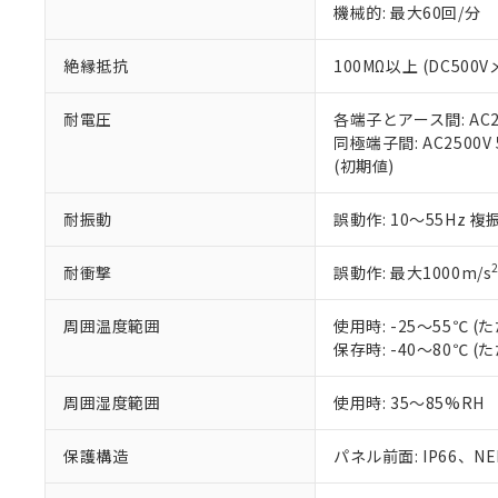
機械的: 最大60回/分
※本証明書は発行
また、RoHS指
混在することから
絶縁抵抗
100MΩ以上 (DC5
既に当社にて対応
り割愛しておりま
耐電圧
各端子とアース間: AC250
同極端子間: AC2500V
(初期値)
耐振動
誤動作: 10～55Hz 複
耐衝撃
誤動作: 最大1000m/s
周囲温度範囲
使用時: -25～55℃
保存時: -40～80℃
周囲湿度範囲
使用時: 35～85%RH
保護構造
パネル前面: IP66、NEM