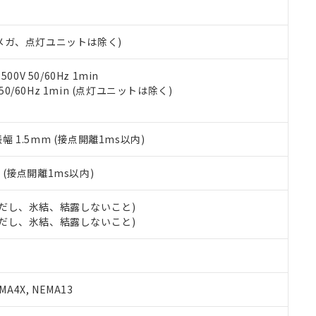
日時点で非含有を証明するもので、過去に遡って非含有を証明するも
令のフタル酸エステル類４物質の対応では、対応完了までの期間は出
備考欄に対応日を記載しておりました。
00Vメガ、点灯ユニットは除く)
品への在庫切替を完了していることから、特段のことがない限り、20
す。
0V 50/60Hz 1min
 50/60Hz 1min (点灯ユニットは除く)
振幅 1.5mm (接点開離1ms以内)
2
(接点開離1ms以内)
 (ただし、氷結、結露しないこと)
 (ただし、氷結、結露しないこと)
A4X, NEMA13