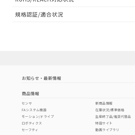
規格認証/適合状況
EU RoHS
注意事項・凡例
A22NL-MMM-TGA-P100-GEについての規格認証/
営業員または販売店にお問い合わせください。
ダウンロードデータをご利用いただく前に、以下を必ずお読
対応状況
対応予定月
※1
※2
ソフトウェアの使用条件
対応済み
お知らせ・最新情報
中国 RoHS
注意事項・凡例
商品情報
中国 RoHS表
※1 ※2
センサ
新商品情報
FAシステム機器
在庫状況/標準価格
Pb
Hg
Cd
Cr(V
モーション/ドライブ
生産終了品/推奨代替品
ロボティクス
特設サイト
セーフティ
動画ライブラリ