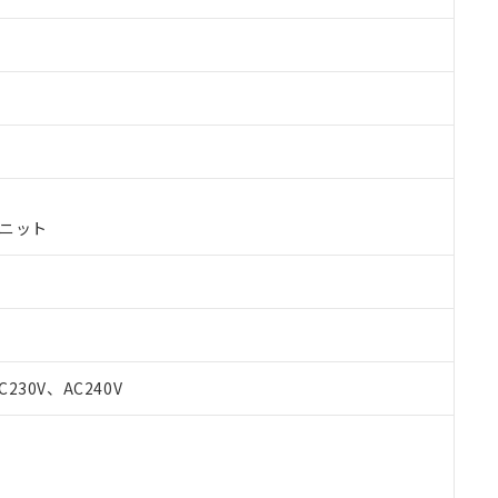
ユニット
 RoHS指令（10物質）の非含有に対応した製品が提供可能な商品です
C230V、AC240V
oHS指令（10物質）の非含有に対応した製品に切り替える予定のある
 RoHS指令（10物質）の非含有に非対応の商品で、対応品を出す予
 RoHS指令（10物質）の非含有の対応状況を調査中または確認中の
ンス料など無形物で、有害物質有無と関係のない商品です。
○×表
より、非含有部品としていたものが、含有品と判明した場合などやむ