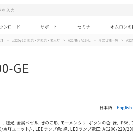
ウンロード
サポート
セミナ
オムロンの
示灯
>
φ22(φ25):照光・非照光・表示灯
>
A22NN / A22NL
>
形式仕様一覧
>
A22
00-GE
日本語
English
 照光, 金属ベゼル, きのこ形, モーメンタリ, ボタンの色: 緑, IP66
O/点灯ユニット/-, LEDランプ色: 緑, LEDランプ電圧: AC200/220/230