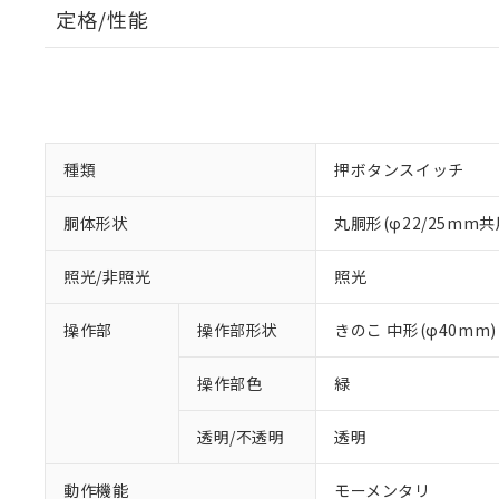
定格/性能
種類
押ボタンスイッチ
胴体形状
丸胴形(φ22/25mm共
照光/非照光
照光
操作部
操作部形状
きのこ 中形(φ40mm)
操作部色
緑
透明/不透明
透明
動作機能
モーメンタリ