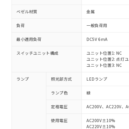
ベゼル材質
金属
負荷
一般負荷用
最小適用負荷
DC5V 6mA
スイッチユニット構成
ユニット位置1: NC
ユニット位置2: 点灯
ユニット位置3: NC
ランプ
照光部方式
LEDランプ
※1 対応状況
ランプ色
緑
対応済み：EU
対応予定：EU R
定格電圧
AC200V、AC220V、A
対応予定なし：EU
調査・確認中：EU
ご利用条件
使用電圧
AC200V±10%
非該当品：ライセ
AC220V±10%
※1 中国RoHS