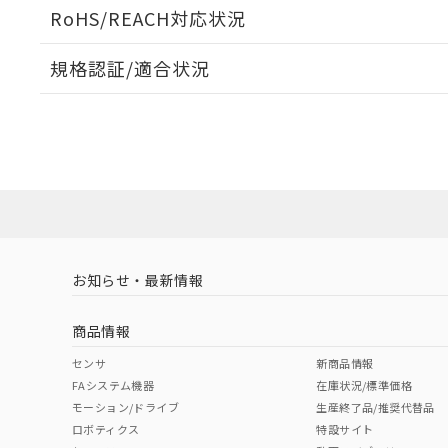
ログイン/会員登録いただくと、CADデータをダウンロ
RoHS/REACH対応状況
規格認証/適合状況
EU RoHS
注意事項・凡例
UL認証
CSA認証
CEマーキング
ダウンロードデータをご利用いただく前に、以下を必ずお読
Yes
Yes
Yes
対応状況
対応予定月
※1
※2
ソフトウェアの使用条件
対応済み
LR型式承認
DNV型式承認
BV型式承認
KR
（イギリス
（ノルウェー
（フランス
（
お知らせ・最新情報
中国 RoHS
注意事項・凡例
船舶規格）
船舶規格）
船舶規格）
船
商品情報
No
No
No
No
中国 RoHS表
※1 ※2
センサ
新商品情報
FAシステム機器
在庫状況/標準価格
Pb
Hg
Cd
Cr(V
モーション/ドライブ
生産終了品/推奨代替品
ロボティクス
特設サイト