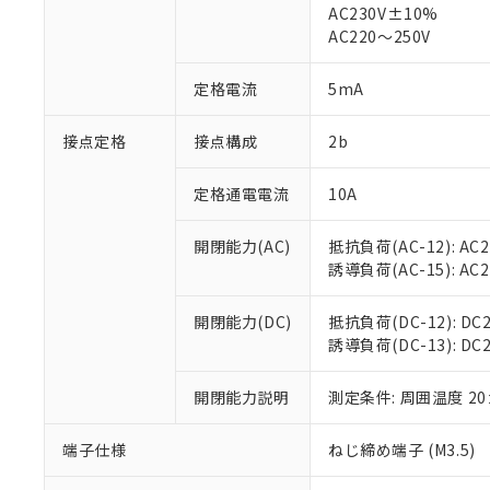
仕入先様の事情に
AC230V±10%
があります。
以下の条件をお読
AC220～250V
「○」：最大均質
「×」：最大均質
本サービスは
当社は、これ
*EU RoHS指令（10物
定格電流
5mA
「－」：未確認で
鉛(Pb) 1000ppm以下、
くものです。
う）を輸出ま
記
説明
六価クロム(Cr(Ⅵ)) 1
当社制御機器
などの必要な
フタル酸ビス(2-エチルヘ
号
*中国RoHS10物質の基準値 
接点定格
接点構成
2b
ル（DBP） 1000ppm
在庫状況およ
当社は規制貨
Pb(鉛) :1000ppm、 Hg
但し、RoHS指令で産
のであり、閲
ます。
Cr(Ⅵ)(六価クロム) : 
フタル酸エステル類の４
○
一定数以
DBP(フタル酸ジブチル) :
い。
当社は貴社製
定格通電電流
10A
DEHP(フタル酸ビス(2-エ
正式な納期状
置等に一切使
当社販売員に
※2 対応予定月
△
一定数に
当社は、貴社
開閉能力(AC)
抵抗負荷(AC-12): AC24
オムロン制御
また当社は、
※2 環境保護使
誘導負荷(AC-15): AC24V
在庫状況およ
部品在庫の切り替
たしません。
－
在庫なし
す。
「ｅ」：有害物質
機器販売
開閉能力(DC)
抵抗負荷(DC-12): DC24
マイパーツ機
「10」：通常の
誘導負荷(DC-13): DC24
ている必要が
味します。
空
受注生産
お客様が当ウ
※3 非含有証明
「－」：未確認で
白
が、当社の製
開閉能力説明
測定条件: 周囲温度 2
さい。
下記の非含有証明
※当社の共同
端子仕様
ねじ締め端子 (M3.5)
いる法人を指
EU RoHS指令（