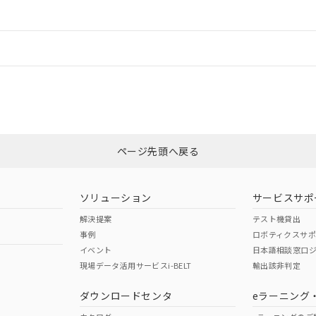
ードすることができます。
情報更新：
ログイン/会員登録
CCC認証
電波法
みください。
Yes
N/A
非含有証明書
※3
ページ先頭へ戻る
ダウンロードはこちら
型式承認
NK型式承認
ABS型式承認
韓国
（日本
（アメリカ
ソリューション
サービスサポ
舶規格）
船舶規格）
船舶規格）
解決提案
テスト機貸出
事例
ロボティクスサ
No
No
イベント
日本語相談窓口
現場データ活用サービスi-BELT
輸出該非判定
I)
PBBs
PBDEs
DBP
ダウンロードセンタ
eラーニング
この製品の規格認証/適合
その他の認証はこちらのページからご