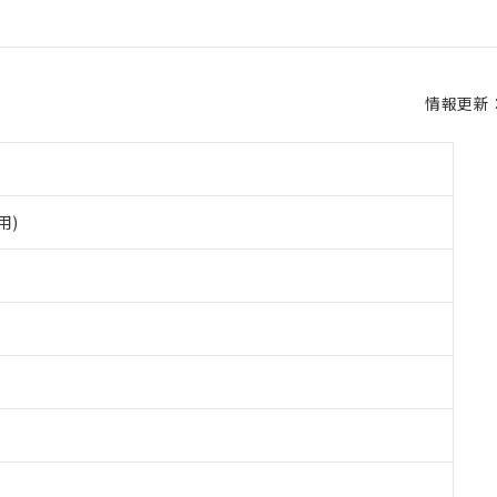
情報更新：2
用)