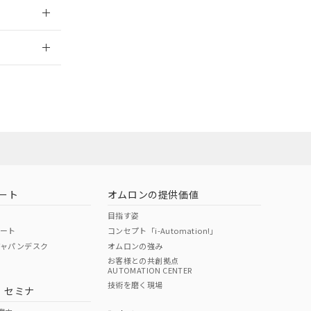
2026/7/29
ート
オムロンの提供価値
目指す姿
ポート
コンセプト「i-Automation!」
ジャパンデスク
オムロンの強み
お客様との共創拠点
AUTOMATION CENTER
DIBP
BBP
DEHP
環境保護
技術を磨く現場
・セミナ
状況ページへ
使用期限
検索ください