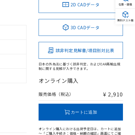
2D CADデータ
在庫・価格
無料テスト機
3D CADデータ
該非判定見解書/項目別対比表
日本の外為法に基づく該非判定、およびEAR再輸出規
制に関する見解が入手できます。
オンライン購入
¥ 2,910
販売価格（税込）
カートに追加
オンライン購入における出荷予定日は、カートに追加
～「ご購入手続き：価格・納期の確認」画面にてご確