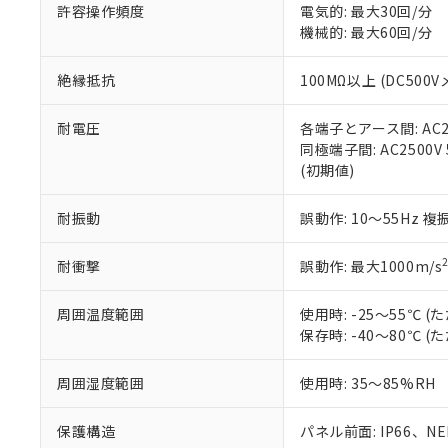
51物質の非含有証
許容操作頻度
電気的: 最大30回/分
※本証明書は発行
機械的: 最大60回/分
また、RoHS指
混在することから
絶縁抵抗
100MΩ以上 (DC5
既に当社にて対応
り割愛しておりま
耐電圧
各端子とアース間: AC250
同極端子間: AC2500V
(初期値)
耐振動
誤動作: 10～55Hz 複
耐衝撃
誤動作: 最大1000m/s
周囲温度範囲
使用時: -25～55℃
保存時: -40～80℃
周囲湿度範囲
使用時: 35～85%RH
保護構造
パネル前面: IP66、NEM