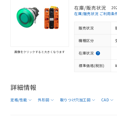
在庫/販売状況
20
在庫/販売状況 ご利用条
販売状況
機種区分
画像をクリックすると大きくなります
在庫状況
標準価格(税別)
詳細情報
定格/性能
外形図
取りつけ穴加工図
CAD