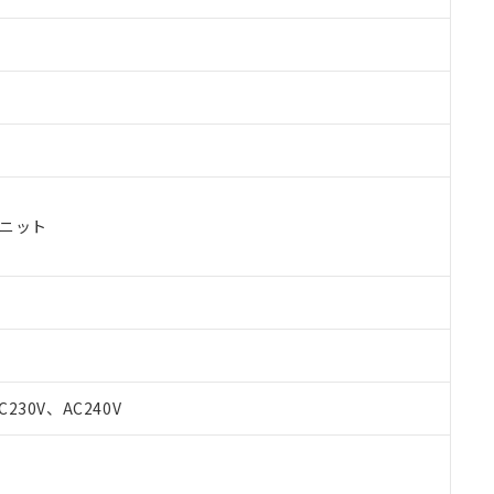
ユニット
 RoHS指令（10物質）の非含有に対応した製品が提供可能な商品です
oHS指令（10物質）の非含有に対応した製品に切り替える予定のある
C230V、AC240V
 RoHS指令（10物質）の非含有に非対応の商品で、対応品を出す予
 RoHS指令（10物質）の非含有の対応状況を調査中または確認中の
ンス料など無形物で、有害物質有無と関係のない商品です。
○×表