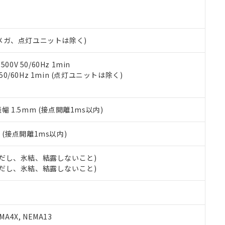
明書（当社基準）
日時点で非含有を証明するもので、過去に遡って非含有を証明するも
令のフタル酸エステル類４物質の対応では、対応完了までの期間は出
備考欄に対応日を記載しておりました。
00Vメガ、点灯ユニットは除く)
品への在庫切替を完了していることから、特段のことがない限り、20
す。
0V 50/60Hz 1min
 50/60Hz 1min (点灯ユニットは除く)
振幅 1.5mm (接点開離1ms以内)
2
(接点開離1ms以内)
 (ただし、氷結、結露しないこと)
 (ただし、氷結、結露しないこと)
A4X, NEMA13