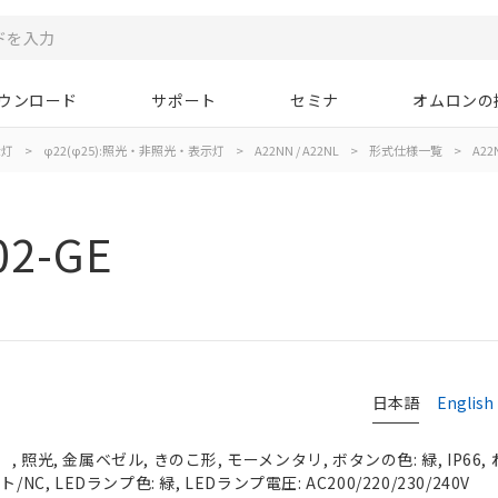
ウンロード
サポート
セミナ
オムロンの
示灯
>
φ22(φ25):照光・非照光・表示灯
>
A22NN / A22NL
>
形式仕様一覧
>
A22
02-GE
日本語
English
 照光, 金属ベゼル, きのこ形, モーメンタリ, ボタンの色: 緑, IP66,
NC, LEDランプ色: 緑, LEDランプ電圧: AC200/220/230/240V