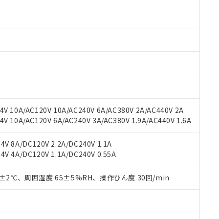
より、非含有部品としていたものが、含有品と判明した場合などやむ
みいただき、同意のうえご利用ください。
材料含有率が中国RoHSの基準値以下であることを示します。
材料含有率が中国RoHSの基準値を超えていることを示します。
、当社制御機器事業取扱商品の当社在庫状況および標準価格(税抜)
ら貴社製品のうち、外国為替および外国貿易法に定める商品（以下｢
質）：
す。当社販売部門へお問い合わせください。
 水銀(Hg) 1000ppm以下、 カドミウム(Cd) 100ppm以下、
たは国外への提供する場合は、日本国政府の輸出許可(または役務取
000ppm以下、ポリ臭化ビフェニル類(PBB) 1000ppm以下、ポリ臭化ジフェニルエーテル類(P
事業取扱商品の中には、本サービスの対象外となる商品もあること
手続きをとります。
キシル) (DEHP)(別名：DOP) 1000ppm以下、フタル酸ブチルベンジル（BBP） 100
(GB/T26572)：
以下、フタル酸ジイソブチル (DIBP) 1000ppm以下
び標準価格照会結果は、記載している更新日時点での社内データに
物を破棄する場合は、完全に破砕するなど、違法に輸出されないよ
(水銀) : 1000ppm、 Cd(カドミウム) : 100ppm、
業用監視および制御機器に対する適用除外項目は除く。
覧された時点での実際の在庫および標準価格とは異なる場合がある
1000ppm、 PBBs(ポリ臭化ビフェニル類) : 1000ppm、 PBDEs(ポリ臭化ジフェニルエーテル類
物質については閾値を超える意図的な使用がないことを確認しています。
上の在庫あり
 1000ppm、 DIBP(フタル酸ジイソブチル) : 1000ppm、 BBP(フタル酸ブチルベンジル) :
品を、核兵器、ミサイル、化学兵器、生物兵器またはその他武器並
チルヘキシル)) : 1000ppm
況および標準価格はお客様のお取引先、またはお客様担当のオムロ
用いたしません。
ご相談ください。
は満たないが在庫あり
製品を第三者に販売する場合は、上記1、2および3の内容を当該第
V 10A/AC120V 10A/AC240V 6A/AC380V 2A/AC440V 2A
機器販売店や当社販売拠点は「
販売ネットワーク
」をご確認くだ
販売先および販売に係わる関係者が違法に輸出するおそれがある場
用期限
 10A/AC120V 6A/AC240V 3A/AC380V 1.9A/AC440V 1.6A
び標準価格結果を当社の事前の承諾なく第三者に漏洩または開示し
え状況などにより、予定月が前後することがあります。
(最新の在庫状況については、お客様のお取引先、またはお客様担当
（10物質）のすべてが基準値以下であることを示します。
店・当社販売員にご確認ください)
V 8A/DC120V 2.2A/DC240V 1.1A
能（部品リスト作成サービス）をご利用いただくには、I-Webメン
使用状況下において有害物質が外部に漏えいし、環境に深刻な影響を
V 4A/DC120V 1.1A/DC240V 0.55A
あります。
機種、また在庫状況の情報を公開していない機種
ェブサイト上で当社にご登録された部品リストについて、当社およ
書ダウンロード
す。当社販売部門へお問い合わせください。
品・サービスに関するお客様との取引・商談に必要な範囲で利用す
0±2℃、周囲湿度 65±5%RH、操作ひん度 30回/min
合意する
キャンセル
書をダウンロードすることができます。
利用者とは、
"個人情報の共同利用に関して"
の「1.共同利用者の
します。
10物質）の非含有証明書