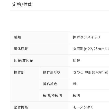
定格/性能
種類
押ボタンスイッチ
胴体形状
丸胴形(φ22/25mm共
照光/非照光
照光
操作部
操作部形状
きのこ 中形(φ40mm)
操作部色
緑
透明/不透明
透明
動作機能
モーメンタリ