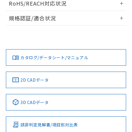
RoHS/REACH対応状況
ドすることができます。
情報更新：
規格認証/適合状況
ログイン/会員登録
EU RoHS
注意事項・凡例
UL認証
CSA認証
CEマーキング
Yes
Yes
Yes
対応状況
対応予定月
※1
※2
ダウンロードデータをご利用いただく前に、以下を必ずお読
みください。
カタログ/データシート/マニュアル
対応済み
ソフトウェアの使用条件
LR型式承認
DNV型式承認
BV型式承認
KR型式承
（イギリス
（ノルウェー
（フランス
（韓国
船舶規格）
船舶規格）
船舶規格）
船舶規格
中国 RoHS
注意事項・凡例
2D CADデータ
No
No
No
No
中国 RoHS表
※1 ※2
3D CADデータ
この製品の規格認証/適合状況ページへ
Pb
Hg
Cd
Cr(VI)
その他の認証はこちらのページからご検索ください
該非判定見解書/項目別対比表
O
O
O
O