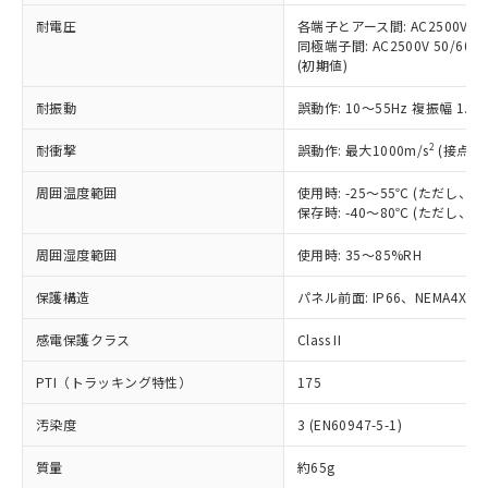
当社は、これら貴社製品のうち、外国
ことをご了承ください。
「－」：未確認です。当社販売部門へお問
むを得ず変更することがあります。
為替および外国貿易法に定める商品
耐電圧
各端子とアース間: AC2500V 50/
在庫状況および標準価格照会結果は、
い合わせください。
同極端子間: AC2500V 50/60
（以下｢規制貨物等」という）を輸出
記載している更新日時点での社内デー
(初期値)
*EU RoHS指令（10物質）：
または国外への提供する場合は、日本
記
タに基づき作成されるものであり、閲
説明
鉛(Pb) 1000ppm以下、 水銀(Hg) 1000ppm以下、 カド
*中国RoHS10物質の基準値 (GB/T26572)：
国政府の輸出許可(または役務取引許
号
覧された時点での実際の在庫および標
ミウム(Cd) 100ppm以下、
Pb(鉛) :1000ppm、 Hg(水銀) : 1000ppm、 Cd(カドミウ
耐振動
誤動作: 10～55Hz 複振幅 1.
可)を取得するなどの必要な手続きを
六価クロム(Cr(Ⅵ)) 1000ppm以下、ポリ臭化ビフェニル
ム) : 100ppm、
準価格とは異なる場合があることをご
類(PBB) 1000ppm以下、ポリ臭化ジフェニルエーテル類
Cr(Ⅵ)(六価クロム) : 1000ppm、 PBBs(ポリ臭化ビフェ
とります。
了承ください。
2
耐衝撃
(PBDE) 1000ppm以下、フタル酸ビス(2-エチルヘキシ
誤動作: 最大1000m/s
(接点開
○
一定数以上の在庫あり
ニル類) : 1000ppm、 PBDEs(ポリ臭化ジフェニルエーテ
当社は規制貨物を破棄する場合は、完
ル) (DEHP)(別名：DOP) 1000ppm以下、フタル酸ブチ
正式な納期状況および標準価格はお客
ル類) : 1000ppm、
ルベンジル（BBP） 1000ppm以下、フタル酸ジブチル
全に破砕するなど、違法に輸出されな
DBP(フタル酸ジブチル) : 1000ppm、 DIBP(フタル酸ジ
様のお取引先、またはお客様担当のオ
周囲温度範囲
使用時: -25～55℃ (ただし
（DBP） 1000ppm以下、フタル酸ジイソブチル
イソブチル) : 1000ppm、 BBP(フタル酸ブチルベンジ
△
一定数には満たないが在庫あり
いよう必要な手段を講じます。
保存時: -40～80℃ (ただし
ムロン制御機器販売店・当社販売員に
(DIBP) 1000ppm以下
ル) : 1000ppm、
当社は貴社製品を、核兵器、ミサイ
但し、RoHS指令で産業用監視および制御機器に対する
DEHP(フタル酸ビス(2-エチルヘキシル)) : 1000ppm
ご相談ください。
適用除外項目は除く。
ル、化学兵器、生物兵器またはその他
周囲湿度範囲
使用時: 35～85%RH
－
在庫なし(最新の在庫状況につ
オムロン制御機器販売店や当社販売拠
フタル酸エステル類の４物質については閾値を超える意
武器並びにこれらの製造装置等に一切
いては、お客様のお取引先、ま
図的な使用がないことを確認しています。
点は「
販売ネットワーク
」をご確認
※2 環境保護使用期限
保護構造
パネル前面: IP66、NEMA4X, N
使用いたしません。
たはお客様担当のオムロン制御
ください。
当社は、貴社製品を第三者に販売する
機器販売店・当社販売員にご確
在庫状況および標準価格結果を当社の
感電保護クラス
Class II
※2 対応予定月
「ｅ」：有害物質（10物質）のすべてが基
場合は、上記1、2および3の内容を当
認ください)
事前の承諾なく第三者に漏洩または開
準値以下であることを示します。
該第三者に通知します。また当社は、
示しないようお願いします。
PTI（トラッキング特性）
175
部品在庫の切り替え状況などにより、予定
「10」：通常の使用状況下において有害物
販売先および販売に係わる関係者が違
マイパーツ機能（部品リスト作成サー
空
受注生産機種、また在庫状況の
月が前後することがあります。
質が外部に漏えいし、環境に深刻な影響を
法に輸出するおそれがある場合は、取
ビス）をご利用いただくには、I-Web
白
情報を公開していない機種
汚染度
3 (EN60947-5-1)
及ぼさない年数を意味します。
り引きをいたしません。
メンバーズにご登録されている必要が
「－」：未確認です。当社販売部門へお問
あります。
質量
約65g
い合わせください。