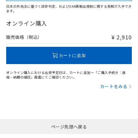
日本の外為法に基づく該非判定、およびEAR再輸出規制に関する見解が入手でき
ます。
"対応済み"や非含有の記載がされた商品であっても、流通
在庫等で未対応品が混在する可能性があります。
オンライン購入
非含有品が必要な際は、弊社営業部門もしくは販売店へお
問い合わせください。
¥ 2,910
販売価格（税込）
この製品のRoHS/REACH対応状況ページへ
カートに追加
オンライン購入における出荷予定日は、カートに追加～「ご購入手続き：価
格・納期の確認」画面にてご確認ください。
カートをみる
ページ先頭へ戻る