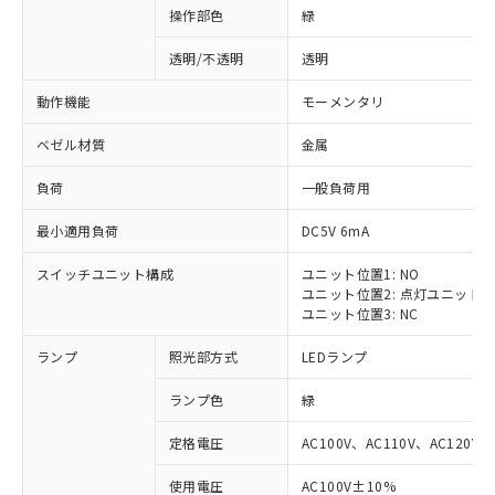
操作部色
緑
透明/不透明
透明
動作機能
モーメンタリ
ベゼル材質
金属
負荷
一般負荷用
最小適用負荷
DC5V 6mA
スイッチユニット構成
ユニット位置1: NO
ユニット位置2: 点灯ユニット
ユニット位置3: NC
ランプ
照光部方式
LEDランプ
ランプ色
緑
定格電圧
AC100V、AC110V、AC120V
使用電圧
AC100V±10%