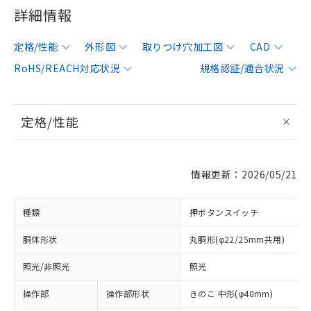
詳細情報
定格/性能
外形図
取りつけ穴加工図
CAD
RoHS/REACH対応状況
規格認証/適合状況
定格/性能
情報更新：2026/05/21
種類
押ボタンスイッチ
胴体形状
丸胴形(φ22/25mm共用)
照光/非照光
照光
操作部
操作部形状
きのこ 中形(φ40mm)