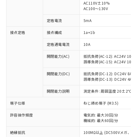
AC110V±10%
AC100～130V
定格電流
5mA
※1 対応状況
接点定格
接点構成
1a+1b
対応済み：EU RoHS指令（10物質）の
定格通電電流
10A
非含有に対応した製品が提供可能な商品で
す。
開閉能力(AC)
抵抗負荷(AC-12): AC24V 10A/A
対応予定：EU RoHS指令（10物質）の非含
誘導負荷(AC-15): AC24V 10A/AC
ご利用条件
有に対応した製品に切り替える予定のある
商品です。
開閉能力(DC)
抵抗負荷(DC-12): DC24V 8A/DC
対応予定なし：EU RoHS指令（10物質）の
誘導負荷(DC-13): DC24V 4A/DC
以下の条件をお読みいただき、同意のうえ
非含有に非対応の商品で、対応品を出す予
ご利用ください。
開閉能力説明
測定条件: 周囲温度 20±2℃、
定はありません。
調査・確認中：EU RoHS指令（10物質）の
本サービスは、当社制御機器事業取扱
端子仕様
※1 中国RoHS○×表
ねじ締め端子 (M3.5)
非含有の対応状況を調査中または確認中の
商品の当社在庫状況および標準価格
商品です。
(税抜)を提供させていただくもので
許容操作頻度
電気的: 最大30回/分
「○」：最大均質材料含有率が中国RoHSの
非該当品：ライセンス料など無形物で、有
す。
機械的: 最大60回/分
基準値以下であることを示します。
害物質有無と関係のない商品です。
当社制御機器事業取扱商品の中には、
「×」：最大均質材料含有率が中国RoHSの
仕入先様の事情により、非含有部品として
絶縁抵抗
100MΩ以上 (DC500Vメガ、
本サービスの対象外となる商品もある
基準値を超えていることを示します。
いたものが、含有品と判明した場合などや