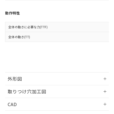
お客様が当ウェブサイト上で当社にご
※3 非含有証明書ダウンロード
登録された部品リストについて、当社
および当社の共同利用者が、当社の製
動作特性
下記の非含有証明書をダウンロードするこ
品・サービスに関するお客様との取
とができます。
合意する
キャンセル
引・商談に必要な範囲で利用すること
全体の動きに必要な力(TTF)
をご了承ください。
EU RoHS指令（10物質）の非含有証明書
※当社の共同利用者とは、
"個人情報
51物質の非含有証明書（当社基準）
全体の動き(TT)
の共同利用に関して"
の「1.共同利
※本証明書は発行日時点で非含有を証明す
用者の範囲」に記載されている法人を
るもので、過去に遡って非含有を証明する
指します。
ものではありません。
また、RoHS指令のフタル酸エステル類４
物質の対応では、対応完了までの期間は出
荷製品に未対応品が混在することから備考
欄に対応日を記載しておりました。
外形図
既に当社にて対応品への在庫切替を完了
していることから、特段のことがない限
情報更新：2026/05/21
り、2022年1月12日より割愛しておりま
取りつけ穴加工図
す。
情報更新：2026/05/21
CAD
ログイン/会員登録いただくと、CADデータをダウンロー