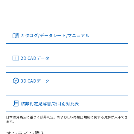
ログイン/会員登録
EU RoHS
注意事項・凡例
UL認証
CSA認証
CEマーキング
Yes
Yes
Yes
対応状況
対応予定月
※1
※2
ダウンロードデータをご利用いただく前に、以下を必ずお読
みください。
カタログ/データシート/マニュアル
対応済み
ソフトウェアの使用条件
LR型式承認
DNV型式承認
BV型式承認
KR型式承
（イギリス
（ノルウェー
（フランス
（韓国
船舶規格）
船舶規格）
船舶規格）
船舶規格
中国 RoHS
注意事項・凡例
2D CADデータ
No
No
No
No
中国 RoHS表
※1 ※2
3D CADデータ
この製品の規格認証/適合状況ページへ
Pb
Hg
Cd
Cr(VI)
その他の認証はこちらのページからご検索ください
該非判定見解書/項目別対比表
X
O
O
O
日本の外為法に基づく該非判定、およびEAR再輸出規制に関する見解が入手でき
ます。
"対応済み"や非含有の記載がされた商品であっても、流通
在庫等で未対応品が混在する可能性があります。
オンライン購入