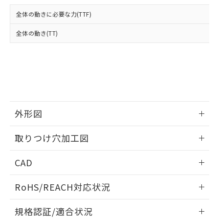
および当社の共同利用者が、当社の製
下記の非含有証明書をダウンロードするこ
品・サービスに関するお客様との取
全体の動きに必要な力(TTF)
とができます。
合意する
キャンセル
引・商談に必要な範囲で利用すること
をご了承ください。
全体の動き(TT)
EU RoHS指令（10物質）の非含有証明書
※当社の共同利用者とは、
"個人情報
51物質の非含有証明書（当社基準）
の共同利用に関して"
の「1.共同利
※本証明書は発行日時点で非含有を証明す
用者の範囲」に記載されている法人を
るもので、過去に遡って非含有を証明する
指します。
ものではありません。
また、RoHS指令のフタル酸エステル類４
物質の対応では、対応完了までの期間は出
荷製品に未対応品が混在することから備考
外形図
欄に対応日を記載しておりました。
情報更新：2026/05/21
既に当社にて対応品への在庫切替を完了
取りつけ穴加工図
していることから、特段のことがない限
り、2022年1月12日より割愛しておりま
情報更新：2026/05/21
CAD
す。
ログイン/会員登録いただくと、CADデータをダウンロー
RoHS/REACH対応状況
ドすることができます。
情報更新：2026/7/29
規格認証/適合状況