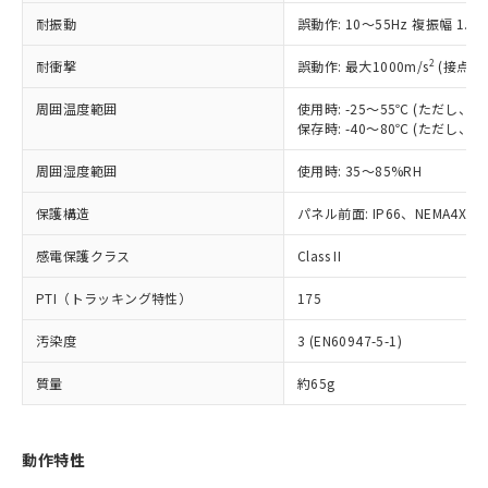
（以下｢規制貨物等」という）を輸出
記載している更新日時点での社内デー
耐振動
誤動作: 10～55Hz 複振幅 1.
*EU RoHS指令（10物質）：
または国外への提供する場合は、日本
記
タに基づき作成されるものであり、閲
説明
鉛(Pb) 1000ppm以下、 水銀(Hg) 1000ppm以下、 カド
*中国RoHS10物質の基準値 (GB/T26572)：
国政府の輸出許可(または役務取引許
号
覧された時点での実際の在庫および標
ミウム(Cd) 100ppm以下、
Pb(鉛) :1000ppm、 Hg(水銀) : 1000ppm、 Cd(カドミウ
2
耐衝撃
誤動作: 最大1000m/s
(接点開
可)を取得するなどの必要な手続きを
六価クロム(Cr(Ⅵ)) 1000ppm以下、ポリ臭化ビフェニル
ム) : 100ppm、
準価格とは異なる場合があることをご
類(PBB) 1000ppm以下、ポリ臭化ジフェニルエーテル類
Cr(Ⅵ)(六価クロム) : 1000ppm、 PBBs(ポリ臭化ビフェ
とります。
了承ください。
(PBDE) 1000ppm以下、フタル酸ビス(2-エチルヘキシ
周囲温度範囲
使用時: -25～55℃ (ただし
○
一定数以上の在庫あり
ニル類) : 1000ppm、 PBDEs(ポリ臭化ジフェニルエーテ
当社は規制貨物を破棄する場合は、完
ル) (DEHP)(別名：DOP) 1000ppm以下、フタル酸ブチ
正式な納期状況および標準価格はお客
ル類) : 1000ppm、
保存時: -40～80℃ (ただし
ルベンジル（BBP） 1000ppm以下、フタル酸ジブチル
全に破砕するなど、違法に輸出されな
DBP(フタル酸ジブチル) : 1000ppm、 DIBP(フタル酸ジ
様のお取引先、またはお客様担当のオ
（DBP） 1000ppm以下、フタル酸ジイソブチル
イソブチル) : 1000ppm、 BBP(フタル酸ブチルベンジ
△
一定数には満たないが在庫あり
いよう必要な手段を講じます。
周囲湿度範囲
使用時: 35～85%RH
ムロン制御機器販売店・当社販売員に
(DIBP) 1000ppm以下
ル) : 1000ppm、
当社は貴社製品を、核兵器、ミサイ
但し、RoHS指令で産業用監視および制御機器に対する
DEHP(フタル酸ビス(2-エチルヘキシル)) : 1000ppm
ご相談ください。
適用除外項目は除く。
ル、化学兵器、生物兵器またはその他
保護構造
パネル前面: IP66、NEMA4X, N
－
在庫なし(最新の在庫状況につ
オムロン制御機器販売店や当社販売拠
フタル酸エステル類の４物質については閾値を超える意
武器並びにこれらの製造装置等に一切
いては、お客様のお取引先、ま
図的な使用がないことを確認しています。
点は「
販売ネットワーク
」をご確認
※2 環境保護使用期限
感電保護クラス
Class II
使用いたしません。
たはお客様担当のオムロン制御
ください。
当社は、貴社製品を第三者に販売する
機器販売店・当社販売員にご確
在庫状況および標準価格結果を当社の
PTI（トラッキング特性）
175
※2 対応予定月
「ｅ」：有害物質（10物質）のすべてが基
場合は、上記1、2および3の内容を当
認ください)
事前の承諾なく第三者に漏洩または開
準値以下であることを示します。
該第三者に通知します。また当社は、
示しないようお願いします。
汚染度
3 (EN60947-5-1)
部品在庫の切り替え状況などにより、予定
「10」：通常の使用状況下において有害物
販売先および販売に係わる関係者が違
マイパーツ機能（部品リスト作成サー
空
受注生産機種、また在庫状況の
月が前後することがあります。
質が外部に漏えいし、環境に深刻な影響を
法に輸出するおそれがある場合は、取
ビス）をご利用いただくには、I-Web
白
情報を公開していない機種
質量
約65g
及ぼさない年数を意味します。
り引きをいたしません。
メンバーズにご登録されている必要が
「－」：未確認です。当社販売部門へお問
あります。
い合わせください。
お客様が当ウェブサイト上で当社にご
動作特性
※3 非含有証明書ダウンロード
登録された部品リストについて、当社