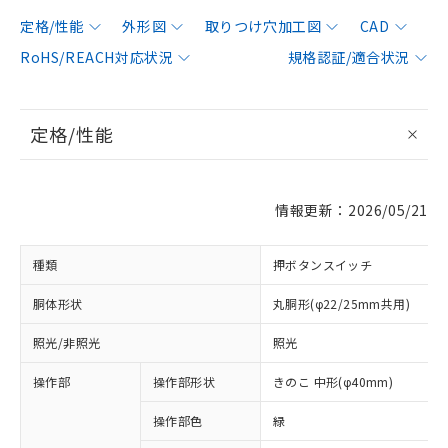
定格/性能
外形図
取りつけ穴加工図
CAD
RoHS/REACH対応状況
規格認証/適合状況
定格/性能
情報更新：2026/05/21
種類
押ボタンスイッチ
胴体形状
丸胴形(φ22/25mm共用)
照光/非照光
照光
操作部
操作部形状
きのこ 中形(φ40mm)
操作部色
緑