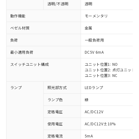
透明/不透明
透明
動作機能
モーメンタリ
ベゼル材質
金属
負荷
一般負荷用
最小適用負荷
DC5V 6mA
スイッチユニット構成
ユニット位置1: NO
ユニット位置2: 点灯ユニット
ユニット位置3: NC
ランプ
照光部方式
LEDランプ
ランプ色
緑
定格電圧
AC/DC12V
使用電圧
AC/DC12V±10%
定格電流
5mA