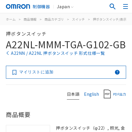
制御機器
Japan
ホーム
>
商品情報
>
商品カテゴリ
>
スイッチ
>
押ボタンスイッチ/表示灯
押ボタンスイッチ
A22NL-MMM-TGA-G102-GB
A22NN / A22NL 押ボタンスイッチ 形式仕様一覧
マイリストに追加
日本語
English
PDF出力
商品概要
押ボタンスイッチ（φ22）, 照光, 金