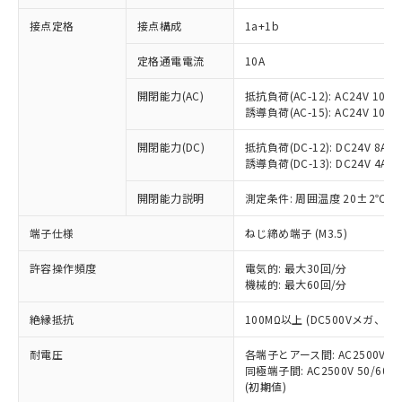
接点定格
接点構成
1a+1b
※1 対応状況
定格通電電流
10A
対応済み：EU RoHS指令（10物質）の
開閉能力(AC)
抵抗負荷(AC-12): AC24V 10A/A
非含有に対応した製品が提供可能な商品で
誘導負荷(AC-15): AC24V 10A/AC
す。
対応予定：EU RoHS指令（10物質）の非含
開閉能力(DC)
抵抗負荷(DC-12): DC24V 8A/DC
ご利用条件
有に対応した製品に切り替える予定のある
誘導負荷(DC-13): DC24V 4A/DC
商品です。
対応予定なし：EU RoHS指令（10物質）の
開閉能力説明
測定条件: 周囲温度 20±2℃、
以下の条件をお読みいただき、同意のうえ
非含有に非対応の商品で、対応品を出す予
ご利用ください。
端子仕様
ねじ締め端子 (M3.5)
定はありません。
調査・確認中：EU RoHS指令（10物質）の
本サービスは、当社制御機器事業取扱
※1 中国RoHS○×表
許容操作頻度
電気的: 最大30回/分
非含有の対応状況を調査中または確認中の
商品の当社在庫状況および標準価格
機械的: 最大60回/分
商品です。
(税抜)を提供させていただくもので
「○」：最大均質材料含有率が中国RoHSの
非該当品：ライセンス料など無形物で、有
す。
絶縁抵抗
100MΩ以上 (DC500Vメガ、
基準値以下であることを示します。
害物質有無と関係のない商品です。
当社制御機器事業取扱商品の中には、
「×」：最大均質材料含有率が中国RoHSの
仕入先様の事情により、非含有部品として
耐電圧
各端子とアース間: AC2500V 50/
本サービスの対象外となる商品もある
基準値を超えていることを示します。
いたものが、含有品と判明した場合などや
当社は、これら貴社製品のうち、外国
同極端子間: AC2500V 50/60
ことをご了承ください。
「－」：未確認です。当社販売部門へお問
むを得ず変更することがあります。
(初期値)
為替および外国貿易法に定める商品
在庫状況および標準価格照会結果は、
い合わせください。