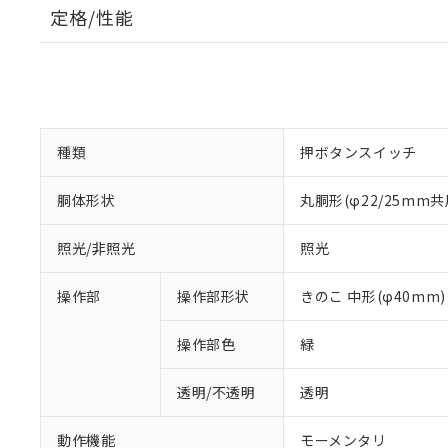
定格/性能
種類
押ボタンスイッチ
胴体形状
丸胴形(φ22/25mm共
照光/非照光
照光
操作部
操作部形状
きのこ 中形(φ40mm)
操作部色
緑
透明/不透明
透明
動作機能
モーメンタリ