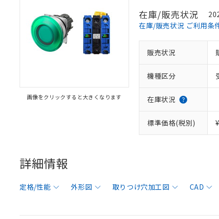
在庫/販売状況
20
在庫/販売状況 ご利用条
販売状況
機種区分
画像をクリックすると大きくなります
在庫状況
標準価格(税別)
詳細情報
定格/性能
外形図
取りつけ穴加工図
CAD