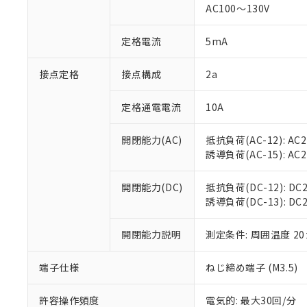
AC100～130V
があります。
以下の条件をお読
「○」：最大均質
「×」：最大均質
本サービスは
当社は、これ
定格電流
5mA
*EU RoHS指令（10物
「－」：未確認で
鉛(Pb) 1000ppm以下、
くものです。
う）を輸出ま
記
説明
六価クロム(Cr(Ⅵ)) 1
当社制御機器
などの必要な
フタル酸ビス(2-エチルヘ
接点定格
接点構成
2a
号
*中国RoHS10物質の基準値 
ル（DBP） 1000ppm
在庫状況およ
当社は規制貨
Pb(鉛) :1000ppm、 Hg
但し、RoHS指令で産
のであり、閲
ます。
Cr(Ⅵ)(六価クロム) : 
フタル酸エステル類の４
定格通電電流
10A
○
一定数以
DBP(フタル酸ジブチル) :
い。
当社は貴社製
DEHP(フタル酸ビス(2-エ
正式な納期状
置等に一切使
開閉能力(AC)
抵抗負荷(AC-12): AC24
当社販売員に
※2 対応予定月
△
一定数に
当社は、貴社
誘導負荷(AC-15): AC24V
オムロン制御
また当社は、
※2 環境保護使
在庫状況およ
部品在庫の切り替
たしません。
－
在庫なし
す。
開閉能力(DC)
抵抗負荷(DC-12): DC24
「ｅ」：有害物質
機器販売
マイパーツ機
誘導負荷(DC-13): DC24
「10」：通常の
ている必要が
味します。
空
受注生産
お客様が当ウ
※3 非含有証明
「－」：未確認で
開閉能力説明
測定条件: 周囲温度 2
白
が、当社の製
さい。
下記の非含有証明
端子仕様
ねじ締め端子 (M3.5)
※当社の共同
いる法人を指
EU RoHS指令（
許容操作頻度
電気的: 最大30回/分
51物質の非含有証