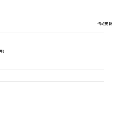
情報更新：2
用)