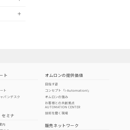
2026/7/29
ート
オムロンの提供価値
目指す姿
ポート
コンセプト「i-Automation!」
ジャパンデスク
オムロンの強み
お客様との共創拠点
AUTOMATION CENTER
DIBP
BBP
DEHP
環境保護
技術を磨く現場
・セミナ
状況ページへ
使用期限
検索ください
案内
販売ネットワーク