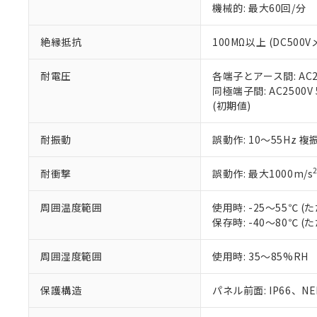
機械的: 最大60回/分
※本証明書は発行
また、RoHS指
混在することから
絶縁抵抗
100MΩ以上 (DC5
既に当社にて対応
り割愛しておりま
耐電圧
各端子とアース間: AC250
同極端子間: AC2500V
(初期値)
耐振動
誤動作: 10～55Hz 複
耐衝撃
誤動作: 最大1000m/s
周囲温度範囲
使用時: -25～55℃
保存時: -40～80℃
周囲湿度範囲
使用時: 35～85%RH
保護構造
パネル前面: IP66、NEM