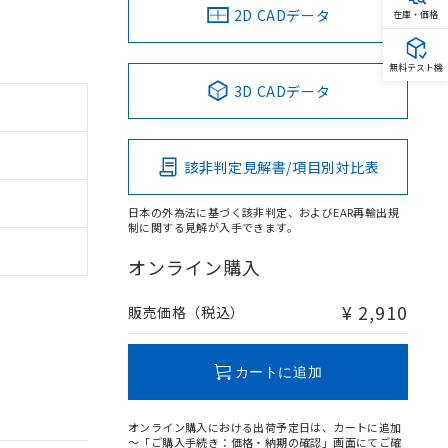
2D CADデータ
在庫・価格
無料テスト機
3D CADデータ
該非判定見解書/項目別対比表
日本の外為法に基づく該非判定、およびEAR再輸出規
制に関する見解が入手できます。
オンライン購入
¥ 2,910
販売価格（税込）
カートに追加
オンライン購入における出荷予定日は、カートに追加
～「ご購入手続き：価格・納期の確認」画面にてご確