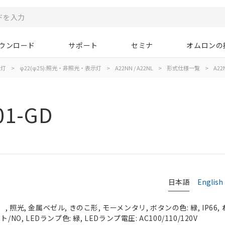
ウンロード
サポート
セミナ
オムロンの
示灯
>
φ22(φ25):照光・非照光・表示灯
>
A22NN / A22NL
>
形式仕様一覧
>
A22
01-GD
日本語
English
 照光, 金属ベゼル, きのこ形, モーメンタリ, ボタンの色: 緑, IP66,
NO, LEDランプ色: 緑, LEDランプ電圧: AC100/110/120V