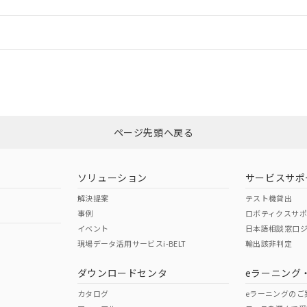
情報更新：
ログイン/会員登録
CCC認証
電波法
みください。
Yes
N/A
非含有証明書
※3
ページ先頭へ戻る
ダウンロードはこちら
型式承認
NK型式承認
ABS型式承認
韓国
（日本
（アメリカ
ソリューション
サービスサポ
舶規格）
船舶規格）
船舶規格）
解決提案
テスト機貸出
事例
ロボティクスサ
No
No
イベント
日本語相談窓口
現場データ活用サービスi-BELT
輸出該非判定
I)
PBBs
PBDEs
DBP
ダウンロードセンタ
eラーニング
この製品の規格認証/適合
その他の認証はこちらのページからご
カタログ
eラーニングのご