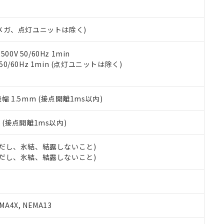
日時点で非含有を証明するもので、過去に遡って非含有を証明するも
令のフタル酸エステル類４物質の対応では、対応完了までの期間は出
備考欄に対応日を記載しておりました。
00Vメガ、点灯ユニットは除く)
品への在庫切替を完了していることから、特段のことがない限り、20
す。
0V 50/60Hz 1min
 50/60Hz 1min (点灯ユニットは除く)
振幅 1.5mm (接点開離1ms以内)
2
(接点開離1ms以内)
 (ただし、氷結、結露しないこと)
 (ただし、氷結、結露しないこと)
A4X, NEMA13