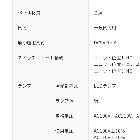
ベゼル材質
金属
負荷
一般負荷用
最小適用負荷
DC5V 6mA
スイッチユニット構成
ユニット位置1: NO
ユニット位置2: 点灯
ユニット位置3: NO
ランプ
照光部方式
LEDランプ
※1 対応状況
ランプ色
緑
対応済み：EU
対応予定：EU R
定格電圧
AC100V、AC110V、A
対応予定なし：EU
調査・確認中：EU
ご利用条件
使用電圧
AC100V±10%
非該当品：ライセ
※1 中国RoHS
AC110V±10%
仕入先様の事情に