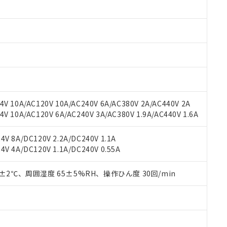
みいただき、同意のうえご利用ください。
材料含有率が中国RoHSの基準値以下であることを示します。
材料含有率が中国RoHSの基準値を超えていることを示します。
、当社制御機器事業取扱商品の当社在庫状況および標準価格(税抜)
ら貴社製品のうち、外国為替および外国貿易法に定める商品（以下｢
質）：
す。当社販売部門へお問い合わせください。
 水銀(Hg) 1000ppm以下、 カドミウム(Cd) 100ppm以下、
たは国外への提供する場合は、日本国政府の輸出許可(または役務取
000ppm以下、ポリ臭化ビフェニル類(PBB) 1000ppm以下、ポリ臭化ジフェニルエーテル類(P
事業取扱商品の中には、本サービスの対象外となる商品もあること
手続きをとります。
キシル) (DEHP)(別名：DOP) 1000ppm以下、フタル酸ブチルベンジル（BBP） 100
(GB/T26572)：
以下、フタル酸ジイソブチル (DIBP) 1000ppm以下
び標準価格照会結果は、記載している更新日時点での社内データに
物を破棄する場合は、完全に破砕するなど、違法に輸出されないよ
(水銀) : 1000ppm、 Cd(カドミウム) : 100ppm、
業用監視および制御機器に対する適用除外項目は除く。
覧された時点での実際の在庫および標準価格とは異なる場合がある
1000ppm、 PBBs(ポリ臭化ビフェニル類) : 1000ppm、 PBDEs(ポリ臭化ジフェニルエーテル類
物質については閾値を超える意図的な使用がないことを確認しています。
上の在庫あり
 1000ppm、 DIBP(フタル酸ジイソブチル) : 1000ppm、 BBP(フタル酸ブチルベンジル) :
品を、核兵器、ミサイル、化学兵器、生物兵器またはその他武器並
チルヘキシル)) : 1000ppm
況および標準価格はお客様のお取引先、またはお客様担当のオムロ
用いたしません。
V 10A/AC120V 10A/AC240V 6A/AC380V 2A/AC440V 2A
ご相談ください。
は満たないが在庫あり
製品を第三者に販売する場合は、上記1、2および3の内容を当該第
 10A/AC120V 6A/AC240V 3A/AC380V 1.9A/AC440V 1.6A
機器販売店や当社販売拠点は「
販売ネットワーク
」をご確認くだ
販売先および販売に係わる関係者が違法に輸出するおそれがある場
用期限
び標準価格結果を当社の事前の承諾なく第三者に漏洩または開示し
え状況などにより、予定月が前後することがあります。
(最新の在庫状況については、お客様のお取引先、またはお客様担当
V 8A/DC120V 2.2A/DC240V 1.1A
（10物質）のすべてが基準値以下であることを示します。
店・当社販売員にご確認ください)
能（部品リスト作成サービス）をご利用いただくには、I-Webメン
V 4A/DC120V 1.1A/DC240V 0.55A
使用状況下において有害物質が外部に漏えいし、環境に深刻な影響を
あります。
機種、また在庫状況の情報を公開していない機種
ェブサイト上で当社にご登録された部品リストについて、当社およ
書ダウンロード
す。当社販売部門へお問い合わせください。
0±2℃、周囲湿度 65±5%RH、操作ひん度 30回/min
品・サービスに関するお客様との取引・商談に必要な範囲で利用す
合意する
キャンセル
書をダウンロードすることができます。
利用者とは、
"個人情報の共同利用に関して"
の「1.共同利用者の
します。
10物質）の非含有証明書
明書（当社基準）