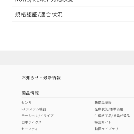
規格認証/適合状況
EU RoHS
注意事項・凡例
UL認証
CSA認証
CEマーキング
ダウンロードデータをご利用いただく前に、以下を必ずお読
Yes
Yes
Yes
対応状況
対応予定月
※1
※2
ソフトウェアの使用条件
対応済み
LR型式承認
DNV型式承認
BV型式承認
KR
（イギリス
（ノルウェー
（フランス
（
お知らせ・最新情報
中国 RoHS
注意事項・凡例
船舶規格）
船舶規格）
船舶規格）
船
商品情報
No
No
No
No
中国 RoHS表
※1 ※2
センサ
新商品情報
FAシステム機器
在庫状況/標準価格
Pb
Hg
Cd
Cr(V
モーション/ドライブ
生産終了品/推奨代替品
ロボティクス
特設サイト
セーフティ
動画ライブラリ