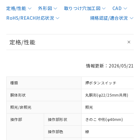
定格/性能
外形図
取りつけ穴加工図
CAD
RoHS/REACH対応状況
規格認証/適合状況
定格/性能
情報更新：2026/05/21
種類
押ボタンスイッチ
胴体形状
丸胴形(φ22/25mm共用)
照光/非照光
照光
操作部
操作部形状
きのこ 中形(φ40mm)
操作部色
緑