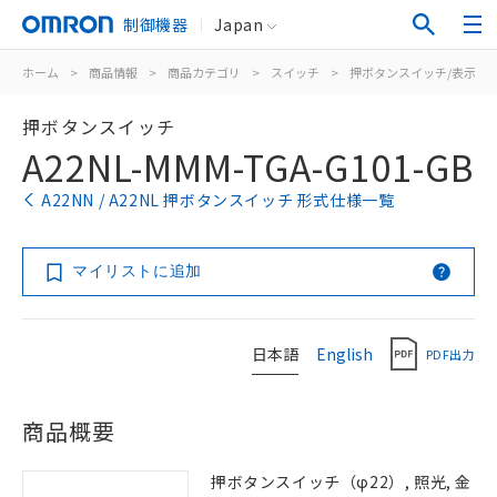
制御機器
Japan
ホーム
>
商品情報
>
商品カテゴリ
>
スイッチ
>
押ボタンスイッチ/表示灯
押ボタンスイッチ
A22NL-MMM-TGA-G101-GB
A22NN / A22NL 押ボタンスイッチ 形式仕様一覧
マイリストに追加
日本語
English
PDF出力
商品概要
押ボタンスイッチ（φ22）, 照光, 金