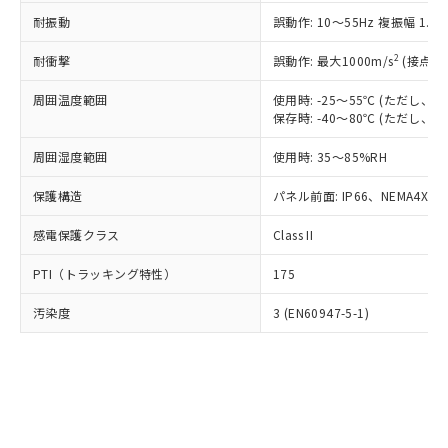
○
一定数以上の在庫あり
ニル類) : 1000ppm、 PBDEs(ポリ臭化ジフェニルエーテ
当社は規制貨物を破棄する場合は、完
ル) (DEHP)(別名：DOP) 1000ppm以下、フタル酸ブチ
正式な納期状況および標準価格はお客
ル類) : 1000ppm、
耐振動
誤動作: 10～55Hz 複振幅 1.
ルベンジル（BBP） 1000ppm以下、フタル酸ジブチル
全に破砕するなど、違法に輸出されな
DBP(フタル酸ジブチル) : 1000ppm、 DIBP(フタル酸ジ
様のお取引先、またはお客様担当のオ
（DBP） 1000ppm以下、フタル酸ジイソブチル
イソブチル) : 1000ppm、 BBP(フタル酸ブチルベンジ
△
一定数には満たないが在庫あり
いよう必要な手段を講じます。
ムロン制御機器販売店・当社販売員に
(DIBP) 1000ppm以下
2
耐衝撃
ル) : 1000ppm、
誤動作: 最大1000m/s
(接点開
当社は貴社製品を、核兵器、ミサイ
但し、RoHS指令で産業用監視および制御機器に対する
DEHP(フタル酸ビス(2-エチルヘキシル)) : 1000ppm
ご相談ください。
適用除外項目は除く。
ル、化学兵器、生物兵器またはその他
－
在庫なし(最新の在庫状況につ
オムロン制御機器販売店や当社販売拠
周囲温度範囲
使用時: -25～55℃ (ただし
フタル酸エステル類の４物質については閾値を超える意
武器並びにこれらの製造装置等に一切
いては、お客様のお取引先、ま
図的な使用がないことを確認しています。
保存時: -40～80℃ (ただし
点は「
販売ネットワーク
」をご確認
※2 環境保護使用期限
使用いたしません。
たはお客様担当のオムロン制御
ください。
当社は、貴社製品を第三者に販売する
周囲湿度範囲
使用時: 35～85%RH
機器販売店・当社販売員にご確
在庫状況および標準価格結果を当社の
※2 対応予定月
「ｅ」：有害物質（10物質）のすべてが基
場合は、上記1、2および3の内容を当
認ください)
事前の承諾なく第三者に漏洩または開
準値以下であることを示します。
保護構造
パネル前面: IP66、NEMA4X, N
該第三者に通知します。また当社は、
示しないようお願いします。
部品在庫の切り替え状況などにより、予定
「10」：通常の使用状況下において有害物
販売先および販売に係わる関係者が違
マイパーツ機能（部品リスト作成サー
空
受注生産機種、また在庫状況の
感電保護クラス
Class II
月が前後することがあります。
質が外部に漏えいし、環境に深刻な影響を
法に輸出するおそれがある場合は、取
ビス）をご利用いただくには、I-Web
白
情報を公開していない機種
及ぼさない年数を意味します。
り引きをいたしません。
メンバーズにご登録されている必要が
PTI（トラッキング特性）
175
「－」：未確認です。当社販売部門へお問
あります。
い合わせください。
お客様が当ウェブサイト上で当社にご
汚染度
3 (EN60947-5-1)
※3 非含有証明書ダウンロード
登録された部品リストについて、当社
および当社の共同利用者が、当社の製
下記の非含有証明書をダウンロードするこ
品・サービスに関するお客様との取
とができます。
合意する
キャンセル
引・商談に必要な範囲で利用すること
をご了承ください。
EU RoHS指令（10物質）の非含有証明書
※当社の共同利用者とは、
"個人情報