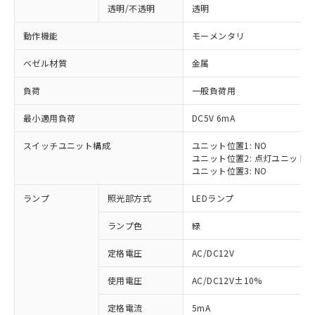
透明/不透明
透明
動作機能
モーメンタリ
ベゼル材質
金属
負荷
一般負荷用
最小適用負荷
DC5V 6mA
スイッチユニット構成
ユニット位置1: NO
ユニット位置2: 点灯ユニット
ユニット位置3: NO
ランプ
照光部方式
LEDランプ
ランプ色
緑
定格電圧
AC/DC12V
※1 対応状況
使用電圧
AC/DC12V±10%
定格電流
5mA
対応済み：EU RoHS指令（10物質）の