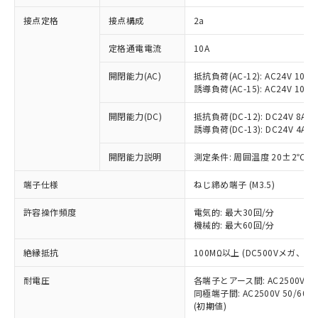
非含有に対応した製品が提供可能な商品で
接点定格
接点構成
2a
す。
対応予定：EU RoHS指令（10物質）の非含
ご利用条件
定格通電電流
10A
有に対応した製品に切り替える予定のある
商品です。
開閉能力(AC)
抵抗負荷(AC-12): AC24V 10A/A
対応予定なし：EU RoHS指令（10物質）の
誘導負荷(AC-15): AC24V 10A/AC
以下の条件をお読みいただき、同意のうえ
非含有に非対応の商品で、対応品を出す予
ご利用ください。
定はありません。
開閉能力(DC)
抵抗負荷(DC-12): DC24V 8A/DC
調査・確認中：EU RoHS指令（10物質）の
誘導負荷(DC-13): DC24V 4A/DC
本サービスは、当社制御機器事業取扱
※1 中国RoHS○×表
非含有の対応状況を調査中または確認中の
商品の当社在庫状況および標準価格
開閉能力説明
測定条件: 周囲温度 20±2℃、
商品です。
(税抜)を提供させていただくもので
「○」：最大均質材料含有率が中国RoHSの
非該当品：ライセンス料など無形物で、有
す。
端子仕様
ねじ締め端子 (M3.5)
基準値以下であることを示します。
害物質有無と関係のない商品です。
当社制御機器事業取扱商品の中には、
「×」：最大均質材料含有率が中国RoHSの
仕入先様の事情により、非含有部品として
本サービスの対象外となる商品もある
許容操作頻度
電気的: 最大30回/分
基準値を超えていることを示します。
いたものが、含有品と判明した場合などや
当社は、これら貴社製品のうち、外国
ことをご了承ください。
機械的: 最大60回/分
「－」：未確認です。当社販売部門へお問
むを得ず変更することがあります。
為替および外国貿易法に定める商品
在庫状況および標準価格照会結果は、
い合わせください。
（以下｢規制貨物等」という）を輸出
絶縁抵抗
100MΩ以上 (DC500Vメガ、
記載している更新日時点での社内デー
*EU RoHS指令（10物質）：
または国外への提供する場合は、日本
記
タに基づき作成されるものであり、閲
説明
鉛(Pb) 1000ppm以下、 水銀(Hg) 1000ppm以下、 カド
*中国RoHS10物質の基準値 (GB/T26572)：
国政府の輸出許可(または役務取引許
耐電圧
各端子とアース間: AC2500V 50/
号
覧された時点での実際の在庫および標
ミウム(Cd) 100ppm以下、
Pb(鉛) :1000ppm、 Hg(水銀) : 1000ppm、 Cd(カドミウ
同極端子間: AC2500V 50/60
可)を取得するなどの必要な手続きを
六価クロム(Cr(Ⅵ)) 1000ppm以下、ポリ臭化ビフェニル
ム) : 100ppm、
準価格とは異なる場合があることをご
類(PBB) 1000ppm以下、ポリ臭化ジフェニルエーテル類
(初期値)
Cr(Ⅵ)(六価クロム) : 1000ppm、 PBBs(ポリ臭化ビフェ
とります。
了承ください。
(PBDE) 1000ppm以下、フタル酸ビス(2-エチルヘキシ