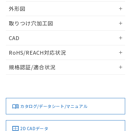
51物質の非含有証明書（当社基準）
の共同利用に関して"
の「1.共同利
※本証明書は発行日時点で非含有を証明す
外形図
用者の範囲」に記載されている法人を
るもので、過去に遡って非含有を証明する
指します。
ものではありません。
情報更新：2026/05/21
取りつけ穴加工図
また、RoHS指令のフタル酸エステル類４
物質の対応では、対応完了までの期間は出
情報更新：2026/05/21
CAD
荷製品に未対応品が混在することから備考
欄に対応日を記載しておりました。
ログイン/会員登録いただくと、CADデータをダウンロー
既に当社にて対応品への在庫切替を完了
RoHS/REACH対応状況
ドすることができます。
していることから、特段のことがない限
り、2022年1月12日より割愛しておりま
情報更新：2026/7/29
規格認証/適合状況
す。
ログイン/会員登録
EU RoHS
注意事項・凡例
UL認証
CSA認証
CEマーキング
Yes
Yes
Yes
対応状況
対応予定月
※1
※2
ダウンロードデータをご利用いただく前に、以下を必ずお読
みください。
カタログ/データシート/マニュアル
対応済み
ソフトウェアの使用条件
LR型式承認
DNV型式承認
BV型式承認
KR型式承
（イギリス
（ノルウェー
（フランス
（韓国
船舶規格）
船舶規格）
船舶規格）
船舶規格
中国 RoHS
注意事項・凡例
2D CADデータ