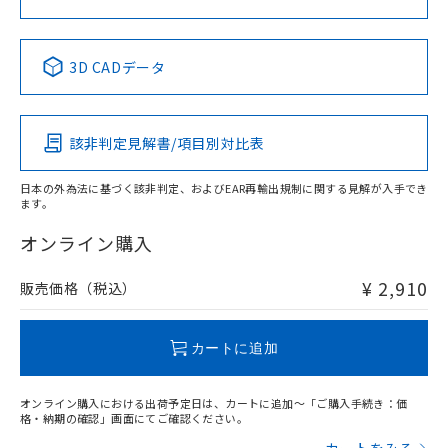
No
No
No
No
中国 RoHS表
※1 ※2
3D CADデータ
この製品の規格認証/適合状況ページへ
Pb
Hg
Cd
Cr(VI)
その他の認証はこちらのページからご検索ください
該非判定見解書/項目別対比表
X
O
O
O
日本の外為法に基づく該非判定、およびEAR再輸出規制に関する見解が入手でき
ます。
"対応済み"や非含有の記載がされた商品であっても、流通
在庫等で未対応品が混在する可能性があります。
オンライン購入
非含有品が必要な際は、弊社営業部門もしくは販売店へお
問い合わせください。
¥ 2,910
販売価格（税込）
この製品のRoHS/REACH対応状況ページへ
カートに追加
オンライン購入における出荷予定日は、カートに追加～「ご購入手続き：価
格・納期の確認」画面にてご確認ください。