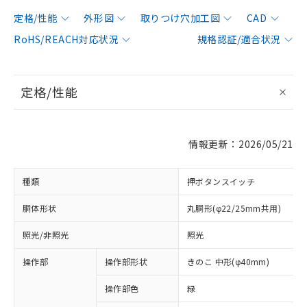
定格/性能
外形図
取りつけ穴加工図
CAD
RoHS/REACH対応状況
規格認証/適合状況
定格/性能
情報更新：2026/05/21
種類
押ボタンスイッチ
胴体形状
丸胴形(φ22/25mm共用)
照光/非照光
照光
操作部
操作部形状
きのこ 中形(φ40mm)
操作部色
緑