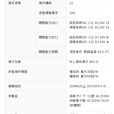
非含有に対応した製品が提供可能な商品で
接点定格
接点構成
1a
す。
対応予定：EU RoHS指令（10物質）の非含
定格通電電流
10A
ご利用条件
有に対応した製品に切り替える予定のある
商品です。
開閉能力(AC)
抵抗負荷(AC-12): AC24V 10A/A
誘導負荷(AC-15): AC24V 10A/AC
対応予定なし：EU RoHS指令（10物質）の
以下の条件をお読みいただき、同意のうえ
非含有に非対応の商品で、対応品を出す予
ご利用ください。
開閉能力(DC)
抵抗負荷(DC-12): DC24V 8A/DC
定はありません。
誘導負荷(DC-13): DC24V 4A/DC
調査・確認中：EU RoHS指令（10物質）の
本サービスは、当社制御機器事業取扱
※1 中国RoHS○×表
非含有の対応状況を調査中または確認中の
商品の当社在庫状況および標準価格
開閉能力説明
測定条件: 周囲温度 20±2℃、
商品です。
(税抜)を提供させていただくもので
「○」：最大均質材料含有率が中国RoHSの
非該当品：ライセンス料など無形物で、有
端子仕様
ねじ締め端子 (M3.5)
す。
基準値以下であることを示します。
害物質有無と関係のない商品です。
当社制御機器事業取扱商品の中には、
「×」：最大均質材料含有率が中国RoHSの
仕入先様の事情により、非含有部品として
許容操作頻度
電気的: 最大30回/分
本サービスの対象外となる商品もある
基準値を超えていることを示します。
いたものが、含有品と判明した場合などや
機械的: 最大60回/分
当社は、これら貴社製品のうち、外国
ことをご了承ください。
「－」：未確認です。当社販売部門へお問
むを得ず変更することがあります。
為替および外国貿易法に定める商品
在庫状況および標準価格照会結果は、
い合わせください。
絶縁抵抗
100MΩ以上 (DC500Vメガ、
（以下｢規制貨物等」という）を輸出
記載している更新日時点での社内デー
*EU RoHS指令（10物質）：
または国外への提供する場合は、日本
記
タに基づき作成されるものであり、閲
説明
耐電圧
鉛(Pb) 1000ppm以下、 水銀(Hg) 1000ppm以下、 カド
各端子とアース間: AC2500V 50/
*中国RoHS10物質の基準値 (GB/T26572)：
国政府の輸出許可(または役務取引許
号
覧された時点での実際の在庫および標
ミウム(Cd) 100ppm以下、
Pb(鉛) :1000ppm、 Hg(水銀) : 1000ppm、 Cd(カドミウ
同極端子間: AC2500V 50/60
可)を取得するなどの必要な手続きを
六価クロム(Cr(Ⅵ)) 1000ppm以下、ポリ臭化ビフェニル
ム) : 100ppm、
準価格とは異なる場合があることをご
(初期値)
類(PBB) 1000ppm以下、ポリ臭化ジフェニルエーテル類
Cr(Ⅵ)(六価クロム) : 1000ppm、 PBBs(ポリ臭化ビフェ
とります。
了承ください。
(PBDE) 1000ppm以下、フタル酸ビス(2-エチルヘキシ
○
一定数以上の在庫あり
ニル類) : 1000ppm、 PBDEs(ポリ臭化ジフェニルエーテ