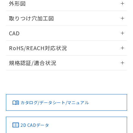
の共同利用に関して"
の「1.共同利
外形図
※本証明書は発行日時点で非含有を証明す
用者の範囲」に記載されている法人を
るもので、過去に遡って非含有を証明する
指します。
情報更新：2026/05/21
ものではありません。
取りつけ穴加工図
また、RoHS指令のフタル酸エステル類４
物質の対応では、対応完了までの期間は出
情報更新：2026/05/21
CAD
荷製品に未対応品が混在することから備考
欄に対応日を記載しておりました。
ログイン/会員登録いただくと、CADデータをダウンロー
RoHS/REACH対応状況
既に当社にて対応品への在庫切替を完了
ドすることができます。
していることから、特段のことがない限
情報更新：2026/7/29
り、2022年1月12日より割愛しておりま
規格認証/適合状況
す。
ログイン/会員登録
EU RoHS
注意事項・凡例
UL認証
CSA認証
CEマーキング
Yes
Yes
Yes
対応状況
対応予定月
※1
※2
ダウンロードデータをご利用いただく前に、以下を必ずお読
みください。
カタログ/データシート/マニュアル
対応済み
ソフトウェアの使用条件
LR型式承認
DNV型式承認
BV型式承認
KR型式承
（イギリス
（ノルウェー
（フランス
（韓国
船舶規格）
船舶規格）
船舶規格）
船舶規格
中国 RoHS
注意事項・凡例
2D CADデータ