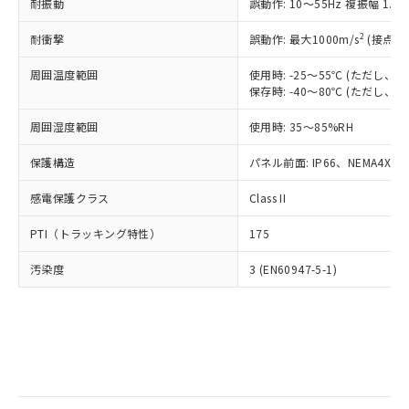
当社は規制貨物を破棄する場合は、完
耐振動
ル) (DEHP)(別名：DOP) 1000ppm以下、フタル酸ブチ
誤動作: 10～55Hz 複振幅 1.
正式な納期状況および標準価格はお客
ル類) : 1000ppm、
ルベンジル（BBP） 1000ppm以下、フタル酸ジブチル
全に破砕するなど、違法に輸出されな
DBP(フタル酸ジブチル) : 1000ppm、 DIBP(フタル酸ジ
様のお取引先、またはお客様担当のオ
（DBP） 1000ppm以下、フタル酸ジイソブチル
イソブチル) : 1000ppm、 BBP(フタル酸ブチルベンジ
△
一定数には満たないが在庫あり
いよう必要な手段を講じます。
2
耐衝撃
誤動作: 最大1000m/s
(接点開
ムロン制御機器販売店・当社販売員に
(DIBP) 1000ppm以下
ル) : 1000ppm、
当社は貴社製品を、核兵器、ミサイ
但し、RoHS指令で産業用監視および制御機器に対する
DEHP(フタル酸ビス(2-エチルヘキシル)) : 1000ppm
ご相談ください。
適用除外項目は除く。
周囲温度範囲
使用時: -25～55℃ (ただし
ル、化学兵器、生物兵器またはその他
－
在庫なし(最新の在庫状況につ
オムロン制御機器販売店や当社販売拠
フタル酸エステル類の４物質については閾値を超える意
保存時: -40～80℃ (ただし
武器並びにこれらの製造装置等に一切
いては、お客様のお取引先、ま
図的な使用がないことを確認しています。
点は「
販売ネットワーク
」をご確認
※2 環境保護使用期限
使用いたしません。
たはお客様担当のオムロン制御
ください。
周囲湿度範囲
使用時: 35～85%RH
当社は、貴社製品を第三者に販売する
機器販売店・当社販売員にご確
在庫状況および標準価格結果を当社の
※2 対応予定月
「ｅ」：有害物質（10物質）のすべてが基
場合は、上記1、2および3の内容を当
認ください)
事前の承諾なく第三者に漏洩または開
保護構造
パネル前面: IP66、NEMA4X, N
準値以下であることを示します。
該第三者に通知します。また当社は、
示しないようお願いします。
部品在庫の切り替え状況などにより、予定
「10」：通常の使用状況下において有害物
販売先および販売に係わる関係者が違
マイパーツ機能（部品リスト作成サー
感電保護クラス
Class II
空
受注生産機種、また在庫状況の
月が前後することがあります。
質が外部に漏えいし、環境に深刻な影響を
法に輸出するおそれがある場合は、取
ビス）をご利用いただくには、I-Web
白
情報を公開していない機種
及ぼさない年数を意味します。
り引きをいたしません。
PTI（トラッキング特性）
175
メンバーズにご登録されている必要が
「－」：未確認です。当社販売部門へお問
あります。
い合わせください。
汚染度
3 (EN60947-5-1)
お客様が当ウェブサイト上で当社にご
※3 非含有証明書ダウンロード
登録された部品リストについて、当社
および当社の共同利用者が、当社の製
下記の非含有証明書をダウンロードするこ
品・サービスに関するお客様との取
とができます。
合意する
キャンセル
引・商談に必要な範囲で利用すること
をご了承ください。
EU RoHS指令（10物質）の非含有証明書
※当社の共同利用者とは、
"個人情報
51物質の非含有証明書（当社基準）