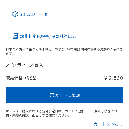
No
No
No
No
中国 RoHS表
※1 ※2
3D CADデータ
この製品の規格認証/適合状況ページへ
Pb
Hg
Cd
Cr(VI)
その他の認証はこちらのページからご検索ください
該非判定見解書/項目別対比表
X
O
O
O
日本の外為法に基づく該非判定、およびEAR再輸出規制に関する見解が入手でき
ます。
"対応済み"や非含有の記載がされた商品であっても、流通
在庫等で未対応品が混在する可能性があります。
オンライン購入
非含有品が必要な際は、弊社営業部門もしくは販売店へお
問い合わせください。
¥ 2,530
販売価格（税込）
この製品のRoHS/REACH対応状況ページへ
カートに追加
オンライン購入における出荷予定日は、カートに追加～「ご購入手続き：価
格・納期の確認」画面にてご確認ください。
カートをみる