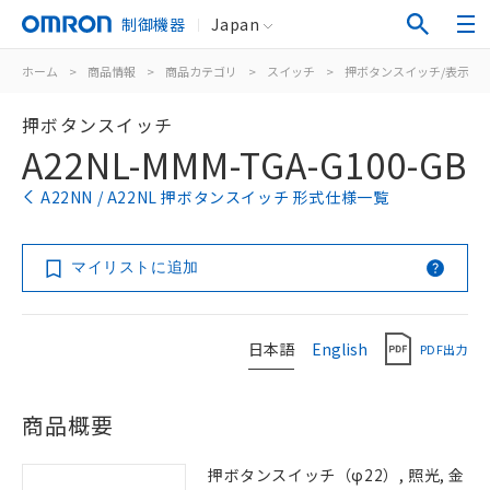
制御機器
Japan
ホーム
>
商品情報
>
商品カテゴリ
>
スイッチ
>
押ボタンスイッチ/表示灯
押ボタンスイッチ
A22NL-MMM-TGA-G100-GB
A22NN / A22NL 押ボタンスイッチ 形式仕様一覧
マイリストに追加
日本語
English
PDF出力
商品概要
押ボタンスイッチ（φ22）, 照光, 金