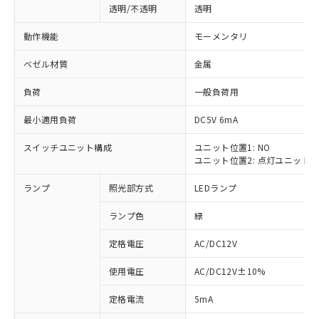
透明/不透明
透明
動作機能
モーメンタリ
ベゼル材質
金属
負荷
一般負荷用
最小適用負荷
DC5V 6mA
スイッチユニット構成
ユニット位置1: NO
ユニット位置2: 点灯ユニット
ランプ
照光部方式
LEDランプ
ランプ色
緑
定格電圧
AC/DC12V
使用電圧
AC/DC12V±10%
※1 対応状況
定格電流
5mA
対応済み：EU RoHS指令（10物質）の