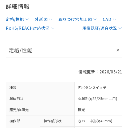
詳細情報
定格/性能
外形図
取りつけ穴加工図
CAD
RoHS/REACH対応状況
規格認証/適合状況
定格/性能
情報更新：2026/05/21
種類
押ボタンスイッチ
胴体形状
丸胴形(φ22/25mm共用)
照光/非照光
照光
操作部
操作部形状
きのこ 中形(φ40mm)