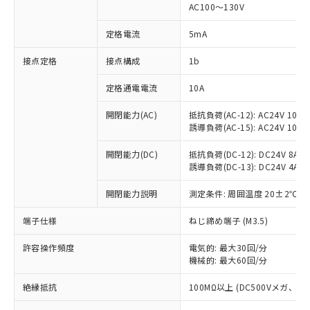
AC100～130V
対応済み：EU RoHS指令（10物質）の
非含有に対応した製品が提供可能な商品で
定格電流
5mA
す。
対応予定：EU RoHS指令（10物質）の非含
接点定格
接点構成
1b
ご利用条件
有に対応した製品に切り替える予定のある
商品です。
定格通電電流
10A
対応予定なし：EU RoHS指令（10物質）の
以下の条件をお読みいただき、同意のうえ
開閉能力(AC)
抵抗負荷(AC-12): AC24V 10A/A
非含有に非対応の商品で、対応品を出す予
ご利用ください。
誘導負荷(AC-15): AC24V 10A/AC
定はありません。
調査・確認中：EU RoHS指令（10物質）の
本サービスは、当社制御機器事業取扱
開閉能力(DC)
抵抗負荷(DC-12): DC24V 8A/DC
※1 中国RoHS○×表
非含有の対応状況を調査中または確認中の
商品の当社在庫状況および標準価格
誘導負荷(DC-13): DC24V 4A/DC
商品です。
(税抜)を提供させていただくもので
「○」：最大均質材料含有率が中国RoHSの
非該当品：ライセンス料など無形物で、有
開閉能力説明
測定条件: 周囲温度 20±2℃、
す。
基準値以下であることを示します。
害物質有無と関係のない商品です。
当社制御機器事業取扱商品の中には、
「×」：最大均質材料含有率が中国RoHSの
仕入先様の事情により、非含有部品として
端子仕様
ねじ締め端子 (M3.5)
本サービスの対象外となる商品もある
基準値を超えていることを示します。
いたものが、含有品と判明した場合などや
当社は、これら貴社製品のうち、外国
ことをご了承ください。
「－」：未確認です。当社販売部門へお問
むを得ず変更することがあります。
許容操作頻度
電気的: 最大30回/分
為替および外国貿易法に定める商品
在庫状況および標準価格照会結果は、
い合わせください。
機械的: 最大60回/分
（以下｢規制貨物等」という）を輸出
記載している更新日時点での社内デー
*EU RoHS指令（10物質）：
または国外への提供する場合は、日本
記
タに基づき作成されるものであり、閲
説明
絶縁抵抗
100MΩ以上 (DC500Vメガ、
鉛(Pb) 1000ppm以下、 水銀(Hg) 1000ppm以下、 カド
*中国RoHS10物質の基準値 (GB/T26572)：
国政府の輸出許可(または役務取引許
号
覧された時点での実際の在庫および標
ミウム(Cd) 100ppm以下、
Pb(鉛) :1000ppm、 Hg(水銀) : 1000ppm、 Cd(カドミウ
可)を取得するなどの必要な手続きを
六価クロム(Cr(Ⅵ)) 1000ppm以下、ポリ臭化ビフェニル
ム) : 100ppm、