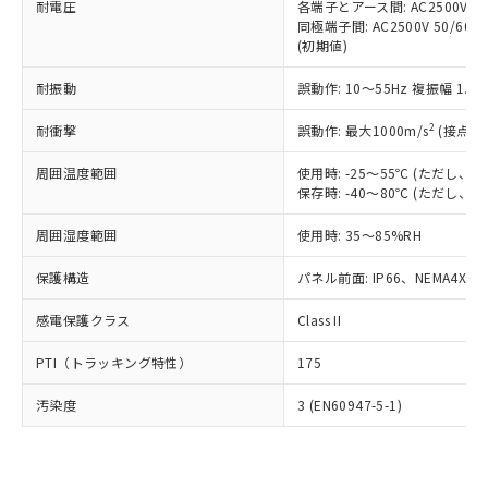
準価格とは異なる場合があることをご
耐電圧
各端子とアース間: AC2500V 50/
類(PBB) 1000ppm以下、ポリ臭化ジフェニルエーテル類
Cr(Ⅵ)(六価クロム) : 1000ppm、 PBBs(ポリ臭化ビフェ
とります。
了承ください。
同極端子間: AC2500V 50/60
(PBDE) 1000ppm以下、フタル酸ビス(2-エチルヘキシ
○
一定数以上の在庫あり
ニル類) : 1000ppm、 PBDEs(ポリ臭化ジフェニルエーテ
当社は規制貨物を破棄する場合は、完
(初期値)
ル) (DEHP)(別名：DOP) 1000ppm以下、フタル酸ブチ
正式な納期状況および標準価格はお客
ル類) : 1000ppm、
ルベンジル（BBP） 1000ppm以下、フタル酸ジブチル
全に破砕するなど、違法に輸出されな
DBP(フタル酸ジブチル) : 1000ppm、 DIBP(フタル酸ジ
様のお取引先、またはお客様担当のオ
（DBP） 1000ppm以下、フタル酸ジイソブチル
イソブチル) : 1000ppm、 BBP(フタル酸ブチルベンジ
△
一定数には満たないが在庫あり
いよう必要な手段を講じます。
耐振動
誤動作: 10～55Hz 複振幅 1.
ムロン制御機器販売店・当社販売員に
(DIBP) 1000ppm以下
ル) : 1000ppm、
当社は貴社製品を、核兵器、ミサイ
但し、RoHS指令で産業用監視および制御機器に対する
DEHP(フタル酸ビス(2-エチルヘキシル)) : 1000ppm
ご相談ください。
適用除外項目は除く。
2
耐衝撃
誤動作: 最大1000m/s
(接点開
ル、化学兵器、生物兵器またはその他
－
在庫なし(最新の在庫状況につ
オムロン制御機器販売店や当社販売拠
フタル酸エステル類の４物質については閾値を超える意
武器並びにこれらの製造装置等に一切
いては、お客様のお取引先、ま
図的な使用がないことを確認しています。
点は「
販売ネットワーク
」をご確認
周囲温度範囲
使用時: -25～55℃ (ただし
※2 環境保護使用期限
使用いたしません。
たはお客様担当のオムロン制御
ください。
保存時: -40～80℃ (ただし
当社は、貴社製品を第三者に販売する
機器販売店・当社販売員にご確
在庫状況および標準価格結果を当社の
※2 対応予定月
「ｅ」：有害物質（10物質）のすべてが基
場合は、上記1、2および3の内容を当
認ください)
事前の承諾なく第三者に漏洩または開
周囲湿度範囲
使用時: 35～85%RH
準値以下であることを示します。
該第三者に通知します。また当社は、
示しないようお願いします。
部品在庫の切り替え状況などにより、予定
「10」：通常の使用状況下において有害物
販売先および販売に係わる関係者が違
マイパーツ機能（部品リスト作成サー
保護構造
パネル前面: IP66、NEMA4X, N
空
受注生産機種、また在庫状況の
月が前後することがあります。
質が外部に漏えいし、環境に深刻な影響を
法に輸出するおそれがある場合は、取
ビス）をご利用いただくには、I-Web
白
情報を公開していない機種
及ぼさない年数を意味します。
り引きをいたしません。
感電保護クラス
Class II
メンバーズにご登録されている必要が
「－」：未確認です。当社販売部門へお問
あります。
い合わせください。
PTI（トラッキング特性）
175
お客様が当ウェブサイト上で当社にご
※3 非含有証明書ダウンロード
登録された部品リストについて、当社
汚染度
3 (EN60947-5-1)
および当社の共同利用者が、当社の製
下記の非含有証明書をダウンロードするこ
品・サービスに関するお客様との取
とができます。
合意する
キャンセル
引・商談に必要な範囲で利用すること
をご了承ください。