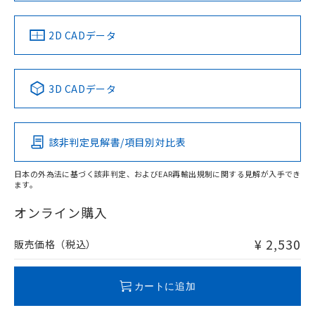
LR型式承認
DNV型式承認
BV型式承認
KR型式承
（イギリス
（ノルウェー
（フランス
（韓国
船舶規格）
船舶規格）
船舶規格）
船舶規格
中国 RoHS
注意事項・凡例
2D CADデータ
No
No
No
No
中国 RoHS表
※1 ※2
3D CADデータ
この製品の規格認証/適合状況ページへ
Pb
Hg
Cd
Cr(VI)
その他の認証はこちらのページからご検索ください
該非判定見解書/項目別対比表
O
O
O
O
日本の外為法に基づく該非判定、およびEAR再輸出規制に関する見解が入手でき
ます。
"対応済み"や非含有の記載がされた商品であっても、流通
在庫等で未対応品が混在する可能性があります。
オンライン購入
非含有品が必要な際は、弊社営業部門もしくは販売店へお
問い合わせください。
¥ 2,530
販売価格（税込）
この製品のRoHS/REACH対応状況ページへ
カートに追加