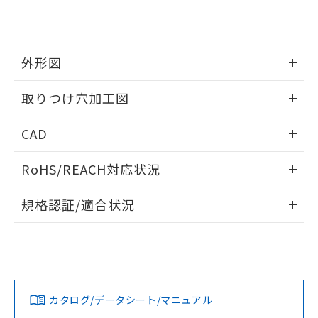
EU RoHS指令（10物質）の非含有証明書
※当社の共同利用者とは、
"個人情報
51物質の非含有証明書（当社基準）
の共同利用に関して"
の「1.共同利
※本証明書は発行日時点で非含有を証明す
用者の範囲」に記載されている法人を
るもので、過去に遡って非含有を証明する
指します。
外形図
ものではありません。
また、RoHS指令のフタル酸エステル類４
情報更新：2026/05/21
取りつけ穴加工図
物質の対応では、対応完了までの期間は出
荷製品に未対応品が混在することから備考
情報更新：2026/05/21
欄に対応日を記載しておりました。
CAD
既に当社にて対応品への在庫切替を完了
していることから、特段のことがない限
ログイン/会員登録いただくと、CADデータをダウンロー
RoHS/REACH対応状況
り、2022年1月12日より割愛しておりま
ドすることができます。
す。
情報更新：2026/7/29
規格認証/適合状況
ログイン/会員登録
EU RoHS
注意事項・凡例
UL認証
CSA認証
CEマーキング
Yes
Yes
Yes
対応状況
対応予定月
※1
※2
ダウンロードデータをご利用いただく前に、以下を必ずお読
みください。
カタログ/データシート/マニュアル
対応済み
ソフトウェアの使用条件