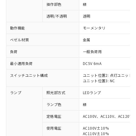
操作部色
緑
透明/不透明
透明
動作機能
モーメンタリ
ベゼル材質
金属
負荷
一般負荷用
最小適用負荷
DC5V 6mA
スイッチユニット構成
ユニット位置2: 点灯ユニット
ユニット位置3: NC
ランプ
照光部方式
LEDランプ
ランプ色
緑
定格電圧
AC100V、AC110V、AC120V
使用電圧
AC100V±10%
※1 対応状況
AC110V±10%