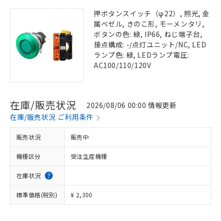
押ボタンスイッチ（φ22）, 照光, 金
属ベゼル, きのこ形, モーメンタリ,
ボタンの色: 緑, IP66, ねじ端子台,
接点構成: -/点灯ユニット/NC, LED
ランプ色: 緑, LEDランプ電圧:
AC100/110/120V
在庫/販売状況
2026/08/06 00:00 情報更新
在庫/販売状況 ご利用条件
販売状況
販売中
機種区分
受注生産機種
在庫状況
標準価格(税別)
¥ 2,300