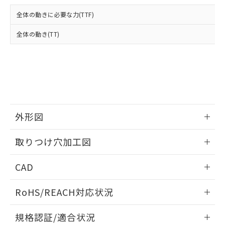
および当社の共同利用者が、当社の製
下記の非含有証明書をダウンロードするこ
品・サービスに関するお客様との取
全体の動きに必要な力(TTF)
とができます。
合意する
キャンセル
引・商談に必要な範囲で利用すること
をご了承ください。
全体の動き(TT)
EU RoHS指令（10物質）の非含有証明書
※当社の共同利用者とは、
"個人情報
51物質の非含有証明書（当社基準）
の共同利用に関して"
の「1.共同利
※本証明書は発行日時点で非含有を証明す
用者の範囲」に記載されている法人を
るもので、過去に遡って非含有を証明する
指します。
ものではありません。
また、RoHS指令のフタル酸エステル類４
物質の対応では、対応完了までの期間は出
荷製品に未対応品が混在することから備考
外形図
欄に対応日を記載しておりました。
情報更新：2026/05/21
既に当社にて対応品への在庫切替を完了
取りつけ穴加工図
していることから、特段のことがない限
り、2022年1月12日より割愛しておりま
情報更新：2026/05/21
CAD
す。
ログイン/会員登録いただくと、CADデータをダウンロー
RoHS/REACH対応状況
ドすることができます。
情報更新：2026/7/29
規格認証/適合状況