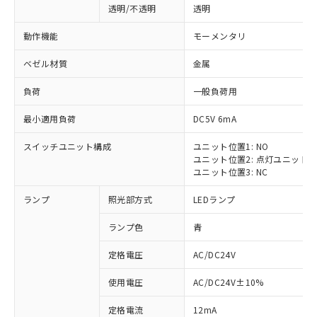
透明/不透明
透明
動作機能
モーメンタリ
ベゼル材質
金属
負荷
一般負荷用
最小適用負荷
DC5V 6mA
スイッチユニット構成
ユニット位置1: NO
ユニット位置2: 点灯ユニット
ユニット位置3: NC
ランプ
照光部方式
LEDランプ
ランプ色
青
定格電圧
AC/DC24V
使用電圧
AC/DC24V±10%
定格電流
12mA