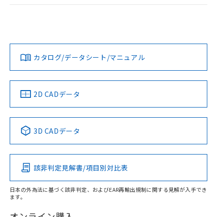
ログイン/会員登録
EU RoHS
注意事項・凡例
A22NL-MMM-TAA-P102-ACについての規格認証/適合状況に
ついては、「カスタマーサポートセンタ お客様相談室」また
は貴社担当オムロン営業員または販売店にお問い合わせくだ
対応状況
対応予定月
※1
※2
さい。
ダウンロードデータをご利用いただく前に、以下を必ずお読
みください。
カタログ/データシート/マニュアル
対応済み
ソフトウェアの使用条件
お問い合わせ
中国 RoHS
注意事項・凡例
2D CADデータ
中国 RoHS表
※1 ※2
3D CADデータ
Pb
Hg
Cd
Cr(VI)
該非判定見解書/項目別対比表
X
O
O
O
日本の外為法に基づく該非判定、およびEAR再輸出規制に関する見解が入手でき
ます。
"対応済み"や非含有の記載がされた商品であっても、流通
在庫等で未対応品が混在する可能性があります。
オンライン購入