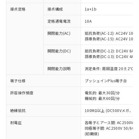
接点定格
接点構成
1a+1b
※1 対応状況
定格通電電流
10A
対応済み：EU RoHS指令（10物質）の
開閉能力(AC)
抵抗負荷(AC-12): AC24V 10A/A
非含有に対応した製品が提供可能な商品で
誘導負荷(AC-15): AC24V 10A/AC
す。
対応予定：EU RoHS指令（10物質）の非含
開閉能力(DC)
抵抗負荷(DC-12): DC24V 8A/DC
ご利用条件
有に対応した製品に切り替える予定のある
誘導負荷(DC-13): DC24V 4A/DC
商品です。
対応予定なし：EU RoHS指令（10物質）の
開閉能力説明
測定条件: 周囲温度 20±2℃、
以下の条件をお読みいただき、同意のうえ
非含有に非対応の商品で、対応品を出す予
ご利用ください。
端子仕様
プッシュインPlus端子台
定はありません。
調査・確認中：EU RoHS指令（10物質）の
本サービスは、当社制御機器事業取扱
※1 中国RoHS○×表
許容操作頻度
電気的: 最大30回/分
非含有の対応状況を調査中または確認中の
商品の当社在庫状況および標準価格
機械的: 最大60回/分
商品です。
(税抜)を提供させていただくもので
「○」：最大均質材料含有率が中国RoHSの
非該当品：ライセンス料など無形物で、有
す。
絶縁抵抗
100MΩ以上 (DC500Vメガ、
基準値以下であることを示します。
害物質有無と関係のない商品です。
当社制御機器事業取扱商品の中には、
「×」：最大均質材料含有率が中国RoHSの
仕入先様の事情により、非含有部品として
耐電圧
各端子とアース間: AC2500V 50/
本サービスの対象外となる商品もある
基準値を超えていることを示します。
いたものが、含有品と判明した場合などや
当社は、これら貴社製品のうち、外国
同極端子間: AC2500V 50/60
ことをご了承ください。
「－」：未確認です。当社販売部門へお問
むを得ず変更することがあります。
(初期値)
為替および外国貿易法に定める商品
在庫状況および標準価格照会結果は、
い合わせください。