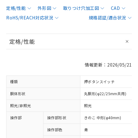
定格/性能
外形図
取りつけ穴加工図
CAD
RoHS/REACH対応状況
規格認証/適合状況
定格/性能
情報更新：2026/05/21
種類
押ボタンスイッチ
胴体形状
丸胴形(φ22/25mm共用)
照光/非照光
照光
操作部
操作部形状
きのこ 中形(φ40mm)
操作部色
青