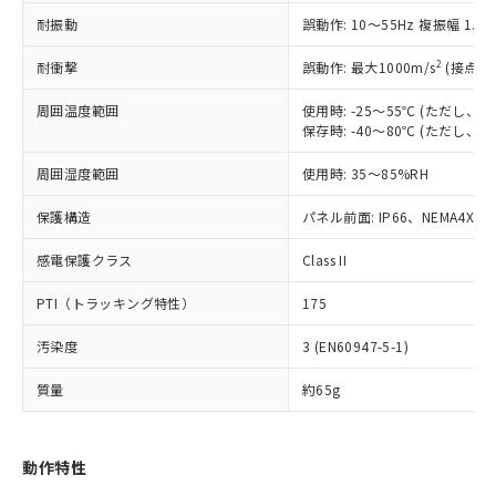
（以下｢規制貨物等」という）を輸出
記載している更新日時点での社内デー
耐振動
誤動作: 10～55Hz 複振幅 1.
*EU RoHS指令（10物質）：
または国外への提供する場合は、日本
記
タに基づき作成されるものであり、閲
説明
鉛(Pb) 1000ppm以下、 水銀(Hg) 1000ppm以下、 カド
*中国RoHS10物質の基準値 (GB/T26572)：
国政府の輸出許可(または役務取引許
号
覧された時点での実際の在庫および標
ミウム(Cd) 100ppm以下、
Pb(鉛) :1000ppm、 Hg(水銀) : 1000ppm、 Cd(カドミウ
2
耐衝撃
誤動作: 最大1000m/s
(接点開
可)を取得するなどの必要な手続きを
六価クロム(Cr(Ⅵ)) 1000ppm以下、ポリ臭化ビフェニル
ム) : 100ppm、
準価格とは異なる場合があることをご
類(PBB) 1000ppm以下、ポリ臭化ジフェニルエーテル類
Cr(Ⅵ)(六価クロム) : 1000ppm、 PBBs(ポリ臭化ビフェ
とります。
了承ください。
(PBDE) 1000ppm以下、フタル酸ビス(2-エチルヘキシ
周囲温度範囲
使用時: -25～55℃ (ただし
○
一定数以上の在庫あり
ニル類) : 1000ppm、 PBDEs(ポリ臭化ジフェニルエーテ
当社は規制貨物を破棄する場合は、完
ル) (DEHP)(別名：DOP) 1000ppm以下、フタル酸ブチ
正式な納期状況および標準価格はお客
ル類) : 1000ppm、
保存時: -40～80℃ (ただし
ルベンジル（BBP） 1000ppm以下、フタル酸ジブチル
全に破砕するなど、違法に輸出されな
DBP(フタル酸ジブチル) : 1000ppm、 DIBP(フタル酸ジ
様のお取引先、またはお客様担当のオ
（DBP） 1000ppm以下、フタル酸ジイソブチル
イソブチル) : 1000ppm、 BBP(フタル酸ブチルベンジ
△
一定数には満たないが在庫あり
いよう必要な手段を講じます。
周囲湿度範囲
使用時: 35～85%RH
ムロン制御機器販売店・当社販売員に
(DIBP) 1000ppm以下
ル) : 1000ppm、
当社は貴社製品を、核兵器、ミサイ
但し、RoHS指令で産業用監視および制御機器に対する
DEHP(フタル酸ビス(2-エチルヘキシル)) : 1000ppm
ご相談ください。
適用除外項目は除く。
ル、化学兵器、生物兵器またはその他
保護構造
パネル前面: IP66、NEMA4X, N
－
在庫なし(最新の在庫状況につ
オムロン制御機器販売店や当社販売拠
フタル酸エステル類の４物質については閾値を超える意
武器並びにこれらの製造装置等に一切
いては、お客様のお取引先、ま
図的な使用がないことを確認しています。
点は「
販売ネットワーク
」をご確認
※2 環境保護使用期限
感電保護クラス
Class II
使用いたしません。
たはお客様担当のオムロン制御
ください。
当社は、貴社製品を第三者に販売する
機器販売店・当社販売員にご確
在庫状況および標準価格結果を当社の
PTI（トラッキング特性）
175
※2 対応予定月
「ｅ」：有害物質（10物質）のすべてが基
場合は、上記1、2および3の内容を当
認ください)
事前の承諾なく第三者に漏洩または開
準値以下であることを示します。
該第三者に通知します。また当社は、
示しないようお願いします。
汚染度
3 (EN60947-5-1)
部品在庫の切り替え状況などにより、予定
「10」：通常の使用状況下において有害物
販売先および販売に係わる関係者が違
マイパーツ機能（部品リスト作成サー
空
受注生産機種、また在庫状況の
月が前後することがあります。
質が外部に漏えいし、環境に深刻な影響を
法に輸出するおそれがある場合は、取
ビス）をご利用いただくには、I-Web
白
情報を公開していない機種
質量
約65g
及ぼさない年数を意味します。
り引きをいたしません。
メンバーズにご登録されている必要が
「－」：未確認です。当社販売部門へお問
あります。
い合わせください。
お客様が当ウェブサイト上で当社にご
動作特性
※3 非含有証明書ダウンロード
登録された部品リストについて、当社