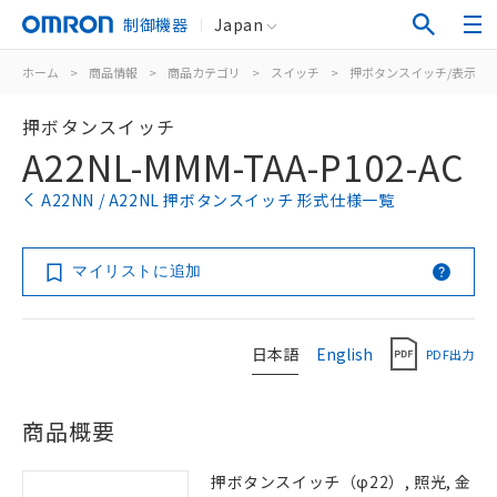
制御機器
Japan
ホーム
>
商品情報
>
商品カテゴリ
>
スイッチ
>
押ボタンスイッチ/表示灯
押ボタンスイッチ
A22NL-MMM-TAA-P102-AC
A22NN / A22NL 押ボタンスイッチ 形式仕様一覧
マイリストに追加
日本語
English
PDF出力
商品概要
押ボタンスイッチ（φ22）, 照光, 金