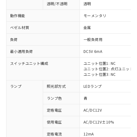
透明/不透明
透明
動作機能
モーメンタリ
ベゼル材質
金属
負荷
一般負荷用
最小適用負荷
DC5V 6mA
スイッチユニット構成
ユニット位置1: NC
ユニット位置2: 点灯ユニット
ユニット位置3: NC
ランプ
照光部方式
LEDランプ
ランプ色
青
定格電圧
AC/DC12V
※1 対応状況
使用電圧
AC/DC12V±10%
定格電流
12mA
対応済み：EU RoHS指令（10物質）の