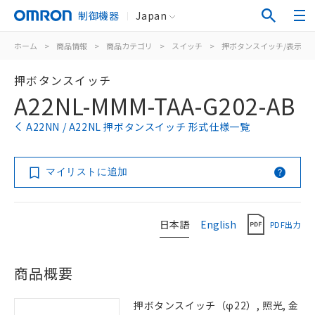
制御機器
Japan
ホーム
>
商品情報
>
商品カテゴリ
>
スイッチ
>
押ボタンスイッチ/表示灯
押ボタンスイッチ
A22NL-MMM-TAA-G202-AB
A22NN / A22NL 押ボタンスイッチ 形式仕様一覧
マイリストに追加
日本語
English
PDF出力
商品概要
押ボタンスイッチ（φ22）, 照光, 金