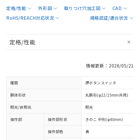
定格/性能
外形図
取りつけ穴加工図
CAD
RoHS/REACH対応状況
規格認証/適合状況
定格/性能
情報更新：2026/05/21
種類
押ボタンスイッチ
胴体形状
丸胴形(φ22/25mm共用)
照光/非照光
照光
操作部
操作部形状
きのこ 中形(φ40mm)
操作部色
青