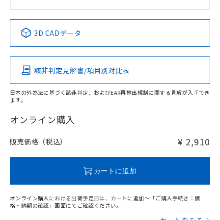
No
No
No
No
中国 RoHS表
※1 ※2
3D CADデータ
この製品の規格認証/適合状況ページへ
Pb
Hg
Cd
Cr(VI)
その他の認証はこちらのページからご検索ください
該非判定見解書/項目別対比表
X
O
O
O
日本の外為法に基づく該非判定、およびEAR再輸出規制に関する見解が入手でき
ます。
"対応済み"や非含有の記載がされた商品であっても、流通
在庫等で未対応品が混在する可能性があります。
オンライン購入
非含有品が必要な際は、弊社営業部門もしくは販売店へお
問い合わせください。
¥ 2,910
販売価格（税込）
この製品のRoHS/REACH対応状況ページへ
カートに追加
オンライン購入における出荷予定日は、カートに追加～「ご購入手続き：価
格・納期の確認」画面にてご確認ください。