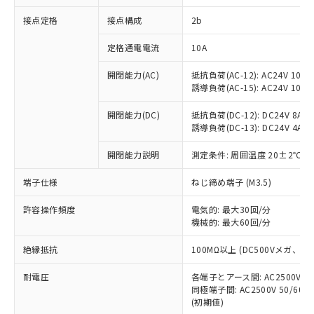
非含有に対応した製品が提供可能な商品で
接点定格
接点構成
2b
す。
対応予定：EU RoHS指令（10物質）の非含
ご利用条件
定格通電電流
10A
有に対応した製品に切り替える予定のある
商品です。
開閉能力(AC)
抵抗負荷(AC-12): AC24V 10A/A
対応予定なし：EU RoHS指令（10物質）の
誘導負荷(AC-15): AC24V 10A/AC
以下の条件をお読みいただき、同意のうえ
非含有に非対応の商品で、対応品を出す予
ご利用ください。
定はありません。
開閉能力(DC)
抵抗負荷(DC-12): DC24V 8A/DC
調査・確認中：EU RoHS指令（10物質）の
誘導負荷(DC-13): DC24V 4A/DC
本サービスは、当社制御機器事業取扱
※1 中国RoHS○×表
非含有の対応状況を調査中または確認中の
商品の当社在庫状況および標準価格
開閉能力説明
測定条件: 周囲温度 20±2℃、
商品です。
(税抜)を提供させていただくもので
「○」：最大均質材料含有率が中国RoHSの
非該当品：ライセンス料など無形物で、有
す。
端子仕様
ねじ締め端子 (M3.5)
基準値以下であることを示します。
害物質有無と関係のない商品です。
当社制御機器事業取扱商品の中には、
「×」：最大均質材料含有率が中国RoHSの
仕入先様の事情により、非含有部品として
本サービスの対象外となる商品もある
許容操作頻度
電気的: 最大30回/分
基準値を超えていることを示します。
いたものが、含有品と判明した場合などや
当社は、これら貴社製品のうち、外国
ことをご了承ください。
機械的: 最大60回/分
「－」：未確認です。当社販売部門へお問
むを得ず変更することがあります。
為替および外国貿易法に定める商品
在庫状況および標準価格照会結果は、
い合わせください。
（以下｢規制貨物等」という）を輸出
絶縁抵抗
100MΩ以上 (DC500Vメガ、
記載している更新日時点での社内デー
*EU RoHS指令（10物質）：
または国外への提供する場合は、日本
記
タに基づき作成されるものであり、閲
説明
鉛(Pb) 1000ppm以下、 水銀(Hg) 1000ppm以下、 カド
*中国RoHS10物質の基準値 (GB/T26572)：
国政府の輸出許可(または役務取引許
耐電圧
各端子とアース間: AC2500V 50/
号
覧された時点での実際の在庫および標
ミウム(Cd) 100ppm以下、
Pb(鉛) :1000ppm、 Hg(水銀) : 1000ppm、 Cd(カドミウ
同極端子間: AC2500V 50/60
可)を取得するなどの必要な手続きを
六価クロム(Cr(Ⅵ)) 1000ppm以下、ポリ臭化ビフェニル
ム) : 100ppm、
準価格とは異なる場合があることをご
類(PBB) 1000ppm以下、ポリ臭化ジフェニルエーテル類
(初期値)
Cr(Ⅵ)(六価クロム) : 1000ppm、 PBBs(ポリ臭化ビフェ
とります。
了承ください。
(PBDE) 1000ppm以下、フタル酸ビス(2-エチルヘキシ