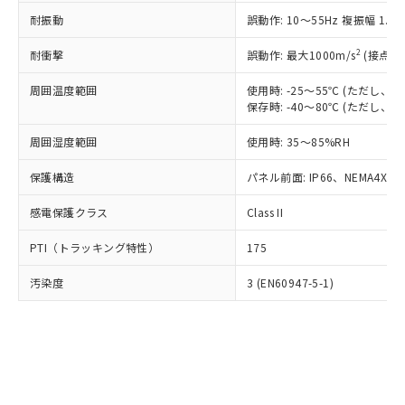
○
一定数以上の在庫あり
ニル類) : 1000ppm、 PBDEs(ポリ臭化ジフェニルエーテ
当社は規制貨物を破棄する場合は、完
ル) (DEHP)(別名：DOP) 1000ppm以下、フタル酸ブチ
正式な納期状況および標準価格はお客
ル類) : 1000ppm、
耐振動
誤動作: 10～55Hz 複振幅 1.
ルベンジル（BBP） 1000ppm以下、フタル酸ジブチル
全に破砕するなど、違法に輸出されな
DBP(フタル酸ジブチル) : 1000ppm、 DIBP(フタル酸ジ
様のお取引先、またはお客様担当のオ
（DBP） 1000ppm以下、フタル酸ジイソブチル
イソブチル) : 1000ppm、 BBP(フタル酸ブチルベンジ
△
一定数には満たないが在庫あり
いよう必要な手段を講じます。
ムロン制御機器販売店・当社販売員に
(DIBP) 1000ppm以下
2
耐衝撃
ル) : 1000ppm、
誤動作: 最大1000m/s
(接点開
当社は貴社製品を、核兵器、ミサイ
但し、RoHS指令で産業用監視および制御機器に対する
DEHP(フタル酸ビス(2-エチルヘキシル)) : 1000ppm
ご相談ください。
適用除外項目は除く。
ル、化学兵器、生物兵器またはその他
－
在庫なし(最新の在庫状況につ
オムロン制御機器販売店や当社販売拠
周囲温度範囲
使用時: -25～55℃ (ただし
フタル酸エステル類の４物質については閾値を超える意
武器並びにこれらの製造装置等に一切
いては、お客様のお取引先、ま
図的な使用がないことを確認しています。
保存時: -40～80℃ (ただし
点は「
販売ネットワーク
」をご確認
※2 環境保護使用期限
使用いたしません。
たはお客様担当のオムロン制御
ください。
当社は、貴社製品を第三者に販売する
周囲湿度範囲
使用時: 35～85%RH
機器販売店・当社販売員にご確
在庫状況および標準価格結果を当社の
※2 対応予定月
「ｅ」：有害物質（10物質）のすべてが基
場合は、上記1、2および3の内容を当
認ください)
事前の承諾なく第三者に漏洩または開
準値以下であることを示します。
保護構造
パネル前面: IP66、NEMA4X, N
該第三者に通知します。また当社は、
示しないようお願いします。
部品在庫の切り替え状況などにより、予定
「10」：通常の使用状況下において有害物
販売先および販売に係わる関係者が違
マイパーツ機能（部品リスト作成サー
空
受注生産機種、また在庫状況の
感電保護クラス
Class II
月が前後することがあります。
質が外部に漏えいし、環境に深刻な影響を
法に輸出するおそれがある場合は、取
ビス）をご利用いただくには、I-Web
白
情報を公開していない機種
及ぼさない年数を意味します。
り引きをいたしません。
メンバーズにご登録されている必要が
PTI（トラッキング特性）
175
「－」：未確認です。当社販売部門へお問
あります。
い合わせください。
お客様が当ウェブサイト上で当社にご
汚染度
3 (EN60947-5-1)
※3 非含有証明書ダウンロード
登録された部品リストについて、当社
および当社の共同利用者が、当社の製
下記の非含有証明書をダウンロードするこ
品・サービスに関するお客様との取
とができます。
合意する
キャンセル
引・商談に必要な範囲で利用すること
をご了承ください。
EU RoHS指令（10物質）の非含有証明書
※当社の共同利用者とは、
"個人情報