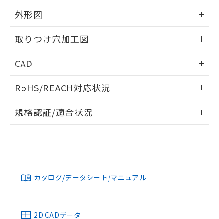
51物質の非含有証明書（当社基準）
の共同利用に関して"
の「1.共同利
※本証明書は発行日時点で非含有を証明す
外形図
用者の範囲」に記載されている法人を
るもので、過去に遡って非含有を証明する
指します。
ものではありません。
情報更新：2026/05/21
取りつけ穴加工図
また、RoHS指令のフタル酸エステル類４
物質の対応では、対応完了までの期間は出
情報更新：2026/05/21
CAD
荷製品に未対応品が混在することから備考
欄に対応日を記載しておりました。
ログイン/会員登録いただくと、CADデータをダウンロー
既に当社にて対応品への在庫切替を完了
RoHS/REACH対応状況
ドすることができます。
していることから、特段のことがない限
り、2022年1月12日より割愛しておりま
情報更新：2026/7/29
規格認証/適合状況
す。
ログイン/会員登録
EU RoHS
注意事項・凡例
UL認証
CSA認証
CEマーキング
Yes
Yes
Yes
対応状況
対応予定月
※1
※2
ダウンロードデータをご利用いただく前に、以下を必ずお読
みください。
カタログ/データシート/マニュアル
対応済み
ソフトウェアの使用条件
LR型式承認
DNV型式承認
BV型式承認
KR型式承
（イギリス
（ノルウェー
（フランス
（韓国
船舶規格）
船舶規格）
船舶規格）
船舶規格
中国 RoHS
注意事項・凡例
2D CADデータ