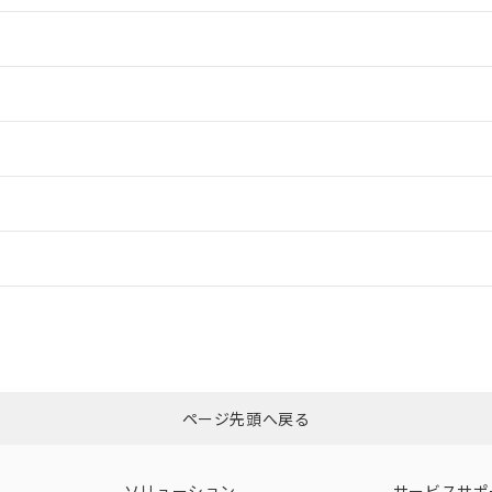
情報更新：2
情報更新：2
ードすることができます。
情報更新：
ログイン/会員登録
CCC認証
電波法
みください。
Yes
N/A
非含有証明書
※3
ページ先頭へ戻る
ダウンロードはこちら
型式承認
NK型式承認
ABS型式承認
韓国
（日本
（アメリカ
ソリューション
サービスサポ