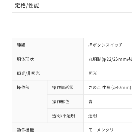
定格/性能
種類
押ボタンスイッチ
胴体形状
丸胴形(φ22/25mm共
照光/非照光
照光
操作部
操作部形状
きのこ 中形(φ40mm)
操作部色
青
透明/不透明
透明
動作機能
モーメンタリ