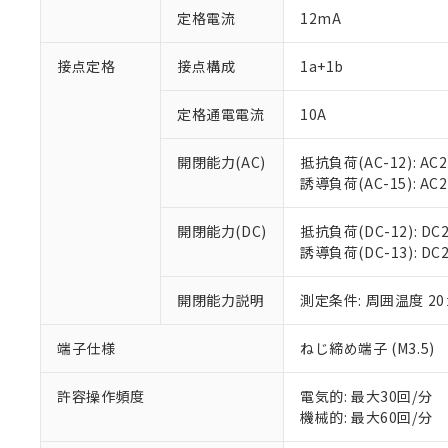
対応予定：EU R
定格電流
12mA
対応予定なし：EU
調査・確認中：EU
ご利用条件
接点定格
接点構成
1a+1b
非該当品：ライセ
※1 中国RoHS
仕入先様の事情に
があります。
定格通電電流
10A
以下の条件をお読
「○」：最大均質
「×」：最大均質
本サービスは
当社は、これ
*EU RoHS指令（10物
開閉能力(AC)
抵抗負荷(AC-12): AC24
「－」：未確認で
鉛(Pb) 1000ppm以下、
くものです。
う）を輸出ま
誘導負荷(AC-15): AC24V
記
説明
六価クロム(Cr(Ⅵ)) 1
当社制御機器
などの必要な
フタル酸ビス(2-エチルヘ
号
*中国RoHS10物質の基準値 
ル（DBP） 1000ppm
在庫状況およ
当社は規制貨
Pb(鉛) :1000ppm、 Hg
但し、RoHS指令で産
開閉能力(DC)
抵抗負荷(DC-12): DC24
のであり、閲
ます。
Cr(Ⅵ)(六価クロム) : 
フタル酸エステル類の４
誘導負荷(DC-13): DC24
○
一定数以
DBP(フタル酸ジブチル) :
い。
当社は貴社製
DEHP(フタル酸ビス(2-エ
正式な納期状
置等に一切使
当社販売員に
※2 対応予定月
開閉能力説明
測定条件: 周囲温度 2
△
一定数に
当社は、貴社
オムロン制御
また当社は、
※2 環境保護使
在庫状況およ
部品在庫の切り替
たしません。
端子仕様
ねじ締め端子 (M3.5)
－
在庫なし
す。
「ｅ」：有害物質
機器販売
マイパーツ機
「10」：通常の
許容操作頻度
電気的: 最大30回/分
ている必要が
味します。
機械的: 最大60回/分
空
受注生産
お客様が当ウ
※3 非含有証明
「－」：未確認で
白
が、当社の製