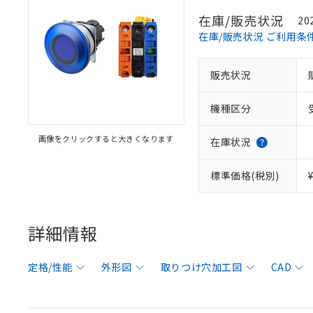
在庫/販売状況
20
在庫/販売状況 ご利用条
販売状況
機種区分
画像をクリックすると大きくなります
在庫状況
標準価格(税別)
詳細情報
定格/性能
外形図
取りつけ穴加工図
CAD