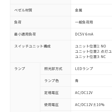
ベゼル材質
金属
負荷
一般負荷用
最小適用負荷
DC5V 6mA
スイッチユニット構成
ユニット位置1: NO
ユニット位置2: 点灯
ユニット位置3: NC
ランプ
照光部方式
LEDランプ
ランプ色
青
定格電圧
AC/DC12V
※1 対応状況
使用電圧
AC/DC12V±10%
対応済み：EU