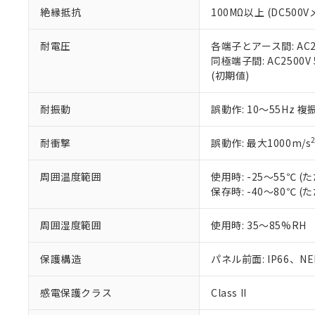
絶縁抵抗
100MΩ以上 (DC5
さい。
下記の非含有証明
※当社の共同
いる法人を指
EU RoHS指令（
耐電圧
各端子とアース間: AC250
51物質の非含有証
同極端子間: AC2500V
※本証明書は発行
(初期値)
また、RoHS指
混在することから
耐振動
誤動作: 10～55Hz 複
既に当社にて対応
り割愛しておりま
耐衝撃
誤動作: 最大1000m/s
周囲温度範囲
使用時: -25～55℃
保存時: -40～80℃
周囲湿度範囲
使用時: 35～85%RH
保護構造
パネル前面: IP66、NEM
感電保護クラス
Class II