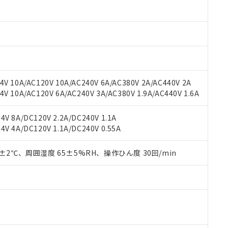
oHS指令（10物質）の非含有に対応した製品に切り替える予定のある
 RoHS指令（10物質）の非含有に非対応の商品で、対応品を出す予
 RoHS指令（10物質）の非含有の対応状況を調査中または確認中の
ンス料など無形物で、有害物質有無と関係のない商品です。
○×表
より、非含有部品としていたものが、含有品と判明した場合などやむ
みいただき、同意のうえご利用ください。
材料含有率が中国RoHSの基準値以下であることを示します。
材料含有率が中国RoHSの基準値を超えていることを示します。
、当社制御機器事業取扱商品の当社在庫状況および標準価格(税抜)
ら貴社製品のうち、外国為替および外国貿易法に定める商品（以下｢
質）：
V 10A/AC120V 10A/AC240V 6A/AC380V 2A/AC440V 2A
す。当社販売部門へお問い合わせください。
 水銀(Hg) 1000ppm以下、 カドミウム(Cd) 100ppm以下、
たは国外への提供する場合は、日本国政府の輸出許可(または役務取
 10A/AC120V 6A/AC240V 3A/AC380V 1.9A/AC440V 1.6A
000ppm以下、ポリ臭化ビフェニル類(PBB) 1000ppm以下、ポリ臭化ジフェニルエーテル類(P
事業取扱商品の中には、本サービスの対象外となる商品もあること
手続きをとります。
キシル) (DEHP)(別名：DOP) 1000ppm以下、フタル酸ブチルベンジル（BBP） 100
(GB/T26572)：
以下、フタル酸ジイソブチル (DIBP) 1000ppm以下
び標準価格照会結果は、記載している更新日時点での社内データに
物を破棄する場合は、完全に破砕するなど、違法に輸出されないよ
(水銀) : 1000ppm、 Cd(カドミウム) : 100ppm、
業用監視および制御機器に対する適用除外項目は除く。
V 8A/DC120V 2.2A/DC240V 1.1A
覧された時点での実際の在庫および標準価格とは異なる場合がある
1000ppm、 PBBs(ポリ臭化ビフェニル類) : 1000ppm、 PBDEs(ポリ臭化ジフェニルエーテル類
物質については閾値を超える意図的な使用がないことを確認しています。
V 4A/DC120V 1.1A/DC240V 0.55A
上の在庫あり
 1000ppm、 DIBP(フタル酸ジイソブチル) : 1000ppm、 BBP(フタル酸ブチルベンジル) :
品を、核兵器、ミサイル、化学兵器、生物兵器またはその他武器並
チルヘキシル)) : 1000ppm
況および標準価格はお客様のお取引先、またはお客様担当のオムロ
用いたしません。
ご相談ください。
0±2℃、周囲湿度 65±5%RH、操作ひん度 30回/min
は満たないが在庫あり
製品を第三者に販売する場合は、上記1、2および3の内容を当該第
機器販売店や当社販売拠点は「
販売ネットワーク
」をご確認くだ
販売先および販売に係わる関係者が違法に輸出するおそれがある場
用期限
び標準価格結果を当社の事前の承諾なく第三者に漏洩または開示し
え状況などにより、予定月が前後することがあります。
(最新の在庫状況については、お客様のお取引先、またはお客様担当
（10物質）のすべてが基準値以下であることを示します。
店・当社販売員にご確認ください)
能（部品リスト作成サービス）をご利用いただくには、I-Webメン
使用状況下において有害物質が外部に漏えいし、環境に深刻な影響を
あります。
機種、また在庫状況の情報を公開していない機種
ェブサイト上で当社にご登録された部品リストについて、当社およ
書ダウンロード
す。当社販売部門へお問い合わせください。
品・サービスに関するお客様との取引・商談に必要な範囲で利用す