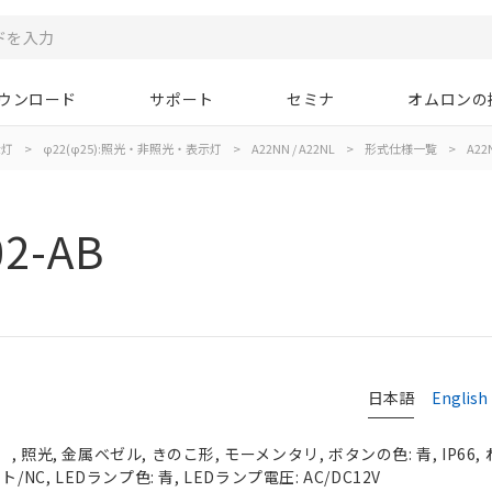
ウンロード
サポート
セミナ
オムロンの
示灯
>
φ22(φ25):照光・非照光・表示灯
>
A22NN / A22NL
>
形式仕様一覧
>
A22
2-AB
日本語
English
 照光, 金属ベゼル, きのこ形, モーメンタリ, ボタンの色: 青, IP66,
NC, LEDランプ色: 青, LEDランプ電圧: AC/DC12V