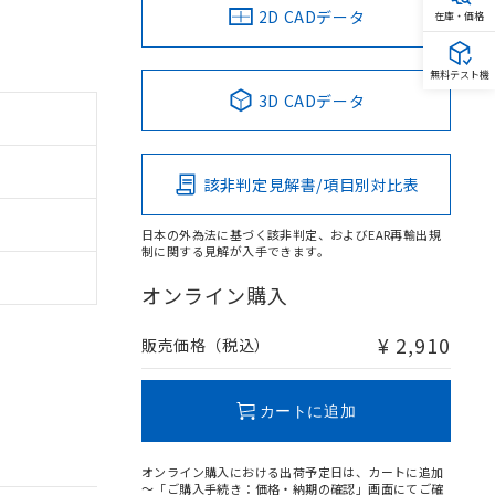
2D CADデータ
在庫・価格
無料テスト機
3D CADデータ
該非判定見解書/項目別対比表
日本の外為法に基づく該非判定、およびEAR再輸出規
制に関する見解が入手できます。
オンライン購入
¥ 2,910
販売価格（税込）
カートに追加
オンライン購入における出荷予定日は、カートに追加
～「ご購入手続き：価格・納期の確認」画面にてご確