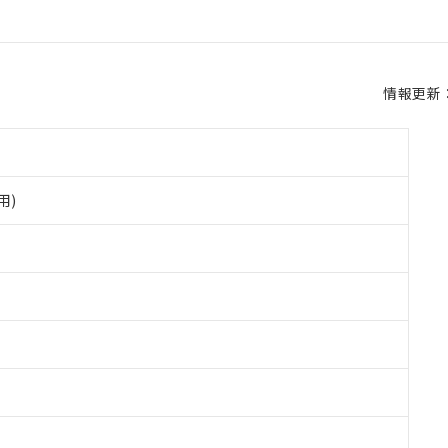
情報更新：2
用)