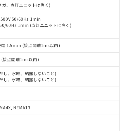
合意する
キャンセル
00Vメガ、点灯ユニットは除く)
書をダウンロードすることができます。
利用者とは、
"個人情報の共同利用に関して"
の「1.共同利用者の
します。
10物質）の非含有証明書
0V 50/60Hz 1min
明書（当社基準）
 50/60Hz 1min (点灯ユニットは除く)
日時点で非含有を証明するもので、過去に遡って非含有を証明するも
令のフタル酸エステル類４物質の対応では、対応完了までの期間は出
備考欄に対応日を記載しておりました。
振幅 1.5mm (接点開離1ms以内)
品への在庫切替を完了していることから、特段のことがない限り、20
す。
2
(接点開離1ms以内)
 (ただし、氷結、結露しないこと)
 (ただし、氷結、結露しないこと)
A4X, NEMA13