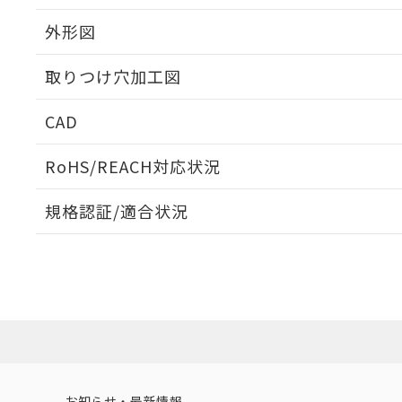
外形図
取りつけ穴加工図
CAD
ログイン/会員登録いただくと、CADデータをダウンロ
RoHS/REACH対応状況
規格認証/適合状況
EU RoHS
注意事項・凡例
UL認証
CSA認証
CEマーキング
ダウンロードデータをご利用いただく前に、以下を必ずお読
Yes
Yes
Yes
対応状況
対応予定月
※1
※2
ソフトウェアの使用条件
対応済み
LR型式承認
DNV型式承認
BV型式承認
KR
（イギリス
（ノルウェー
（フランス
（
お知らせ・最新情報