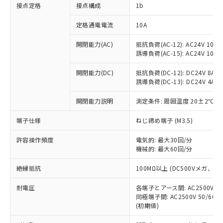
非含有に対応した製品が提供可能な商品で
接点定格
接点構成
1b
す。
対応予定：EU RoHS指令（10物質）の非含
定格通電電流
10A
ご利用条件
有に対応した製品に切り替える予定のある
商品です。
開閉能力(AC)
抵抗負荷(AC-12): AC24V 10A/A
誘導負荷(AC-15): AC24V 10A/AC
対応予定なし：EU RoHS指令（10物質）の
以下の条件をお読みいただき、同意のうえ
非含有に非対応の商品で、対応品を出す予
ご利用ください。
開閉能力(DC)
抵抗負荷(DC-12): DC24V 8A/DC
定はありません。
誘導負荷(DC-13): DC24V 4A/DC
調査・確認中：EU RoHS指令（10物質）の
本サービスは、当社制御機器事業取扱
※1 中国RoHS○×表
非含有の対応状況を調査中または確認中の
商品の当社在庫状況および標準価格
開閉能力説明
測定条件: 周囲温度 20±2℃、
商品です。
(税抜)を提供させていただくもので
「○」：最大均質材料含有率が中国RoHSの
非該当品：ライセンス料など無形物で、有
端子仕様
ねじ締め端子 (M3.5)
す。
基準値以下であることを示します。
害物質有無と関係のない商品です。
当社制御機器事業取扱商品の中には、
「×」：最大均質材料含有率が中国RoHSの
仕入先様の事情により、非含有部品として
許容操作頻度
電気的: 最大30回/分
本サービスの対象外となる商品もある
基準値を超えていることを示します。
いたものが、含有品と判明した場合などや
機械的: 最大60回/分
当社は、これら貴社製品のうち、外国
ことをご了承ください。
「－」：未確認です。当社販売部門へお問
むを得ず変更することがあります。
為替および外国貿易法に定める商品
在庫状況および標準価格照会結果は、
い合わせください。
絶縁抵抗
100MΩ以上 (DC500Vメガ、
（以下｢規制貨物等」という）を輸出
記載している更新日時点での社内デー
*EU RoHS指令（10物質）：
または国外への提供する場合は、日本
記
タに基づき作成されるものであり、閲
説明
耐電圧
鉛(Pb) 1000ppm以下、 水銀(Hg) 1000ppm以下、 カド
各端子とアース間: AC2500V 50/
*中国RoHS10物質の基準値 (GB/T26572)：
国政府の輸出許可(または役務取引許
号
覧された時点での実際の在庫および標
ミウム(Cd) 100ppm以下、
Pb(鉛) :1000ppm、 Hg(水銀) : 1000ppm、 Cd(カドミウ
同極端子間: AC2500V 50/60
可)を取得するなどの必要な手続きを
六価クロム(Cr(Ⅵ)) 1000ppm以下、ポリ臭化ビフェニル
ム) : 100ppm、
準価格とは異なる場合があることをご
(初期値)
類(PBB) 1000ppm以下、ポリ臭化ジフェニルエーテル類
Cr(Ⅵ)(六価クロム) : 1000ppm、 PBBs(ポリ臭化ビフェ
とります。
了承ください。
(PBDE) 1000ppm以下、フタル酸ビス(2-エチルヘキシ
○
一定数以上の在庫あり
ニル類) : 1000ppm、 PBDEs(ポリ臭化ジフェニルエーテ