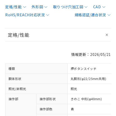
定格/性能
外形図
取りつけ穴加工図
CAD
RoHS/REACH対応状況
規格認証/適合状況
定格/性能
情報更新：2026/05/21
種類
押ボタンスイッチ
胴体形状
丸胴形(φ22/25mm共用)
照光/非照光
照光
操作部
操作部形状
きのこ 中形(φ40mm)
操作部色
青