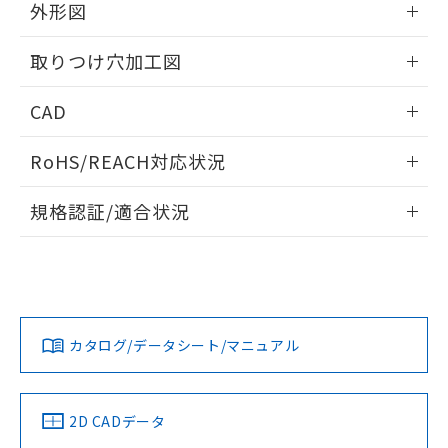
の共同利用に関して"
の「1.共同利
外形図
※本証明書は発行日時点で非含有を証明す
用者の範囲」に記載されている法人を
るもので、過去に遡って非含有を証明する
指します。
情報更新：2026/05/21
ものではありません。
取りつけ穴加工図
また、RoHS指令のフタル酸エステル類４
物質の対応では、対応完了までの期間は出
情報更新：2026/05/21
CAD
荷製品に未対応品が混在することから備考
欄に対応日を記載しておりました。
ログイン/会員登録いただくと、CADデータをダウンロー
RoHS/REACH対応状況
既に当社にて対応品への在庫切替を完了
ドすることができます。
していることから、特段のことがない限
情報更新：2026/7/29
り、2022年1月12日より割愛しておりま
規格認証/適合状況
す。
ログイン/会員登録
EU RoHS
注意事項・凡例
UL認証
CSA認証
CEマーキング
Yes
Yes
Yes
対応状況
対応予定月
※1
※2
ダウンロードデータをご利用いただく前に、以下を必ずお読
みください。
カタログ/データシート/マニュアル
対応済み
ソフトウェアの使用条件
LR型式承認
DNV型式承認
BV型式承認
KR型式承
（イギリス
（ノルウェー
（フランス
（韓国
船舶規格）
船舶規格）
船舶規格）
船舶規格
中国 RoHS
注意事項・凡例
2D CADデータ