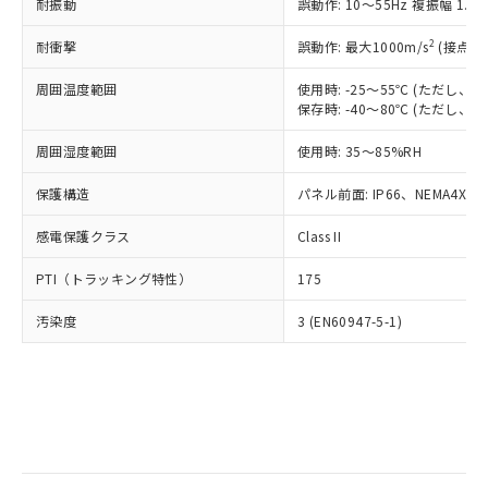
当社は規制貨物を破棄する場合は、完
耐振動
ル) (DEHP)(別名：DOP) 1000ppm以下、フタル酸ブチ
誤動作: 10～55Hz 複振幅 1.
正式な納期状況および標準価格はお客
ル類) : 1000ppm、
ルベンジル（BBP） 1000ppm以下、フタル酸ジブチル
全に破砕するなど、違法に輸出されな
DBP(フタル酸ジブチル) : 1000ppm、 DIBP(フタル酸ジ
様のお取引先、またはお客様担当のオ
（DBP） 1000ppm以下、フタル酸ジイソブチル
イソブチル) : 1000ppm、 BBP(フタル酸ブチルベンジ
△
一定数には満たないが在庫あり
いよう必要な手段を講じます。
2
耐衝撃
誤動作: 最大1000m/s
(接点開
ムロン制御機器販売店・当社販売員に
(DIBP) 1000ppm以下
ル) : 1000ppm、
当社は貴社製品を、核兵器、ミサイ
但し、RoHS指令で産業用監視および制御機器に対する
DEHP(フタル酸ビス(2-エチルヘキシル)) : 1000ppm
ご相談ください。
適用除外項目は除く。
周囲温度範囲
使用時: -25～55℃ (ただし
ル、化学兵器、生物兵器またはその他
－
在庫なし(最新の在庫状況につ
オムロン制御機器販売店や当社販売拠
フタル酸エステル類の４物質については閾値を超える意
保存時: -40～80℃ (ただし
武器並びにこれらの製造装置等に一切
いては、お客様のお取引先、ま
図的な使用がないことを確認しています。
点は「
販売ネットワーク
」をご確認
※2 環境保護使用期限
使用いたしません。
たはお客様担当のオムロン制御
ください。
周囲湿度範囲
使用時: 35～85%RH
当社は、貴社製品を第三者に販売する
機器販売店・当社販売員にご確
在庫状況および標準価格結果を当社の
※2 対応予定月
「ｅ」：有害物質（10物質）のすべてが基
場合は、上記1、2および3の内容を当
認ください)
事前の承諾なく第三者に漏洩または開
保護構造
パネル前面: IP66、NEMA4X, N
準値以下であることを示します。
該第三者に通知します。また当社は、
示しないようお願いします。
部品在庫の切り替え状況などにより、予定
「10」：通常の使用状況下において有害物
販売先および販売に係わる関係者が違
マイパーツ機能（部品リスト作成サー
感電保護クラス
Class II
空
受注生産機種、また在庫状況の
月が前後することがあります。
質が外部に漏えいし、環境に深刻な影響を
法に輸出するおそれがある場合は、取
ビス）をご利用いただくには、I-Web
白
情報を公開していない機種
及ぼさない年数を意味します。
り引きをいたしません。
PTI（トラッキング特性）
175
メンバーズにご登録されている必要が
「－」：未確認です。当社販売部門へお問
あります。
い合わせください。
汚染度
3 (EN60947-5-1)
お客様が当ウェブサイト上で当社にご
※3 非含有証明書ダウンロード
登録された部品リストについて、当社
および当社の共同利用者が、当社の製
下記の非含有証明書をダウンロードするこ
品・サービスに関するお客様との取
とができます。
合意する
キャンセル
引・商談に必要な範囲で利用すること
をご了承ください。
EU RoHS指令（10物質）の非含有証明書
※当社の共同利用者とは、
"個人情報
51物質の非含有証明書（当社基準）