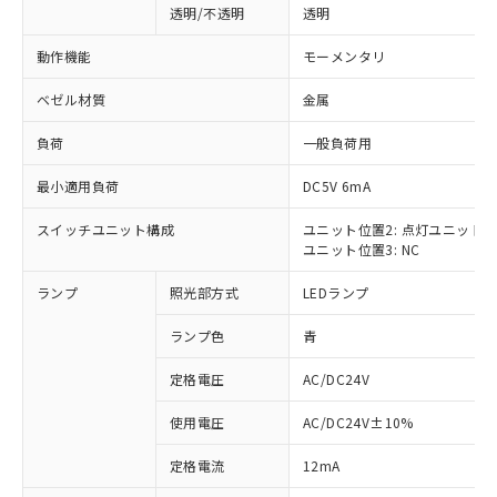
透明/不透明
透明
動作機能
モーメンタリ
ベゼル材質
金属
負荷
一般負荷用
最小適用負荷
DC5V 6mA
スイッチユニット構成
ユニット位置2: 点灯ユニット
ユニット位置3: NC
ランプ
照光部方式
LEDランプ
ランプ色
青
定格電圧
AC/DC24V
使用電圧
AC/DC24V±10%
※1 対応状況
定格電流
12mA
対応済み：EU RoHS指令（10物質）の