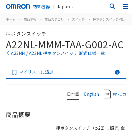
制御機器
Japan
ホーム
>
商品情報
>
商品カテゴリ
>
スイッチ
>
押ボタンスイッチ/表示灯
押ボタンスイッチ
A22NL-MMM-TAA-G002-AC
A22NN / A22NL 押ボタンスイッチ 形式仕様一覧
マイリストに追加
日本語
English
PDF出力
商品概要
押ボタンスイッチ（φ22）, 照光, 金