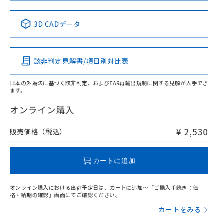
No
No
No
No
中国 RoHS表
※1 ※2
3D CADデータ
この製品の規格認証/適合状況ページへ
Pb
Hg
Cd
Cr(VI)
その他の認証はこちらのページからご検索ください
該非判定見解書/項目別対比表
X
O
O
O
日本の外為法に基づく該非判定、およびEAR再輸出規制に関する見解が入手でき
ます。
"対応済み"や非含有の記載がされた商品であっても、流通
在庫等で未対応品が混在する可能性があります。
オンライン購入
非含有品が必要な際は、弊社営業部門もしくは販売店へお
問い合わせください。
¥ 2,530
販売価格（税込）
この製品のRoHS/REACH対応状況ページへ
カートに追加
オンライン購入における出荷予定日は、カートに追加～「ご購入手続き：価
格・納期の確認」画面にてご確認ください。
カートをみる