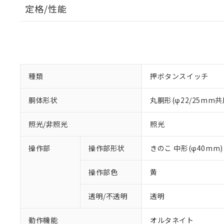
定格/性能
種類
押ボタンスイッチ
胴体形状
丸胴形(φ22/25mm共
照光/非照光
照光
操作部
操作部形状
きのこ 中形(φ40mm)
操作部色
黄
透明/不透明
透明
動作機能
オルタネイト