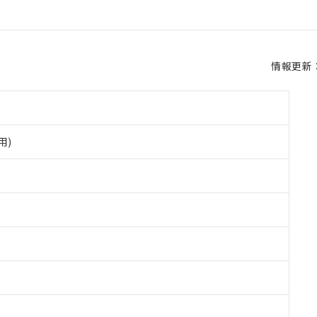
情報更新：2
用)