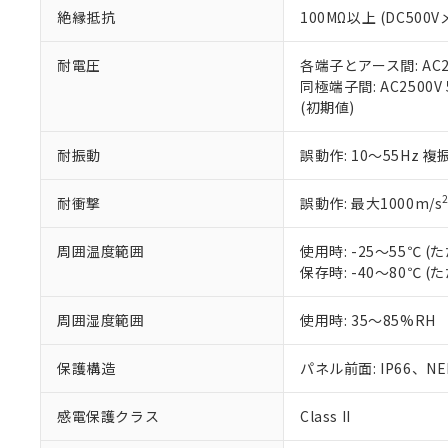
また、RoHS指
絶縁抵抗
100MΩ以上 (DC5
混在することから
既に当社にて対応
耐電圧
各端子とアース間: AC250
り割愛しておりま
同極端子間: AC2500V
(初期値)
耐振動
誤動作: 10～55Hz 複
耐衝撃
誤動作: 最大1000m/s
周囲温度範囲
使用時: -25～55℃
保存時: -40～80℃
周囲湿度範囲
使用時: 35～85%RH
保護構造
パネル前面: IP66、NEM
感電保護クラス
Class II