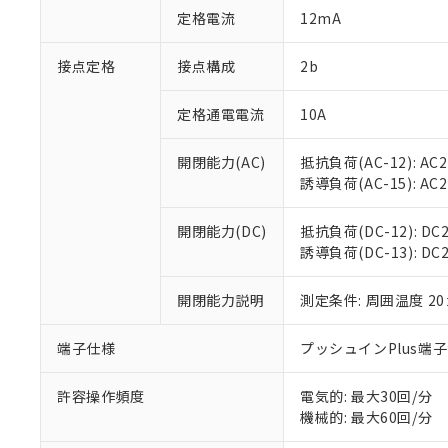
「○」：最大均質
定格電流
12mA
「×」：最大均質
本サービスは
当社は、これ
*EU RoHS指令（10物
「－」：未確認で
鉛(Pb) 1000ppm以下、
くものです。
う）を輸出ま
接点定格
接点構成
2b
記
説明
六価クロム(Cr(Ⅵ)) 1
当社制御機器
などの必要な
フタル酸ビス(2-エチルヘ
号
*中国RoHS10物質の基準値 
ル（DBP） 1000ppm
在庫状況およ
当社は規制貨
Pb(鉛) :1000ppm、 Hg
定格通電電流
10A
但し、RoHS指令で産
のであり、閲
ます。
Cr(Ⅵ)(六価クロム) : 
フタル酸エステル類の４
○
一定数以
DBP(フタル酸ジブチル) :
い。
当社は貴社製
DEHP(フタル酸ビス(2-エ
開閉能力(AC)
抵抗負荷(AC-12): AC24
正式な納期状
置等に一切使
誘導負荷(AC-15): AC24V
当社販売員に
※2 対応予定月
△
一定数に
当社は、貴社
オムロン制御
また当社は、
※2 環境保護使
在庫状況およ
部品在庫の切り替
たしません。
開閉能力(DC)
抵抗負荷(DC-12): DC24
－
在庫なし
す。
誘導負荷(DC-13): DC24
「ｅ」：有害物質
機器販売
マイパーツ機
「10」：通常の
ている必要が
味します。
開閉能力説明
測定条件: 周囲温度 2
空
受注生産
お客様が当ウ
※3 非含有証明
「－」：未確認で
白
が、当社の製
端子仕様
プッシュインPlus端
さい。
下記の非含有証明
※当社の共同
いる法人を指
許容操作頻度
電気的: 最大30回/分
EU RoHS指令（
機械的: 最大60回/分
51物質の非含有証
※本証明書は発行