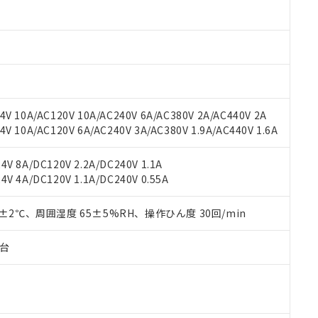
材料含有率が中国RoHSの基準値以下であることを示します。
材料含有率が中国RoHSの基準値を超えていることを示します。
、当社制御機器事業取扱商品の当社在庫状況および標準価格(税抜)
ら貴社製品のうち、外国為替および外国貿易法に定める商品（以下｢
質）：
す。当社販売部門へお問い合わせください。
 水銀(Hg) 1000ppm以下、 カドミウム(Cd) 100ppm以下、
たは国外への提供する場合は、日本国政府の輸出許可(または役務取
000ppm以下、ポリ臭化ビフェニル類(PBB) 1000ppm以下、ポリ臭化ジフェニルエーテル類(P
事業取扱商品の中には、本サービスの対象外となる商品もあること
手続きをとります。
キシル) (DEHP)(別名：DOP) 1000ppm以下、フタル酸ブチルベンジル（BBP） 100
(GB/T26572)：
以下、フタル酸ジイソブチル (DIBP) 1000ppm以下
び標準価格照会結果は、記載している更新日時点での社内データに
物を破棄する場合は、完全に破砕するなど、違法に輸出されないよ
(水銀) : 1000ppm、 Cd(カドミウム) : 100ppm、
業用監視および制御機器に対する適用除外項目は除く。
覧された時点での実際の在庫および標準価格とは異なる場合がある
1000ppm、 PBBs(ポリ臭化ビフェニル類) : 1000ppm、 PBDEs(ポリ臭化ジフェニルエーテル類
物質については閾値を超える意図的な使用がないことを確認しています。
上の在庫あり
 1000ppm、 DIBP(フタル酸ジイソブチル) : 1000ppm、 BBP(フタル酸ブチルベンジル) :
品を、核兵器、ミサイル、化学兵器、生物兵器またはその他武器並
チルヘキシル)) : 1000ppm
V 10A/AC120V 10A/AC240V 6A/AC380V 2A/AC440V 2A
況および標準価格はお客様のお取引先、またはお客様担当のオムロ
用いたしません。
 10A/AC120V 6A/AC240V 3A/AC380V 1.9A/AC440V 1.6A
ご相談ください。
は満たないが在庫あり
製品を第三者に販売する場合は、上記1、2および3の内容を当該第
機器販売店や当社販売拠点は「
販売ネットワーク
」をご確認くだ
販売先および販売に係わる関係者が違法に輸出するおそれがある場
用期限
び標準価格結果を当社の事前の承諾なく第三者に漏洩または開示し
え状況などにより、予定月が前後することがあります。
V 8A/DC120V 2.2A/DC240V 1.1A
(最新の在庫状況については、お客様のお取引先、またはお客様担当
V 4A/DC120V 1.1A/DC240V 0.55A
（10物質）のすべてが基準値以下であることを示します。
店・当社販売員にご確認ください)
能（部品リスト作成サービス）をご利用いただくには、I-Webメン
使用状況下において有害物質が外部に漏えいし、環境に深刻な影響を
あります。
0±2℃、周囲湿度 65±5%RH、操作ひん度 30回/min
機種、また在庫状況の情報を公開していない機種
ェブサイト上で当社にご登録された部品リストについて、当社およ
書ダウンロード
す。当社販売部門へお問い合わせください。
品・サービスに関するお客様との取引・商談に必要な範囲で利用す
合意する
キャンセル
子台
書をダウンロードすることができます。
利用者とは、
"個人情報の共同利用に関して"
の「1.共同利用者の
します。
10物質）の非含有証明書
明書（当社基準）
日時点で非含有を証明するもので、過去に遡って非含有を証明するも