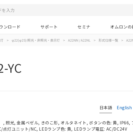
ウンロード
サポート
セミナ
オムロンの
示灯
>
φ22(φ25):照光・非照光・表示灯
>
A22NN / A22NL
>
形式仕様一覧
>
A22N
2-YC
日本語
English
 照光, 金属ベゼル, きのこ形, オルタネイト, ボタンの色: 黄, IP66
C/点灯ユニット/NC, LEDランプ色: 黄, LEDランプ電圧: AC/DC24V