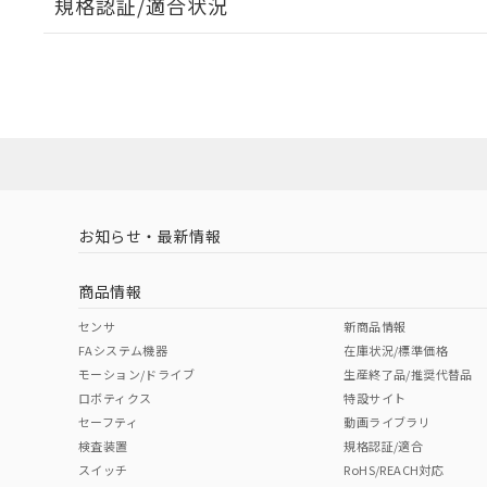
規格認証/適合状況
EU RoHS
注意事項・凡例
A22NL-MMA-TYA-P202-YCについての規格認証/適
業員または販売店にお問い合わせください。
ダウンロードデータをご利用いただく前に、以下を必ずお読
対応状況
対応予定月
※1
※2
ソフトウェアの使用条件
対応済み
お知らせ・最新情報
中国 RoHS
注意事項・凡例
商品情報
中国 RoHS表
※1 ※2
センサ
新商品情報
FAシステム機器
在庫状況/標準価格
Pb
Hg
Cd
Cr(V
モーション/ドライブ
生産終了品/推奨代替品
ロボティクス
特設サイト
セーフティ
動画ライブラリ
検査装置
規格認証/適合
X
O
O
O
スイッチ
RoHS/REACH対応