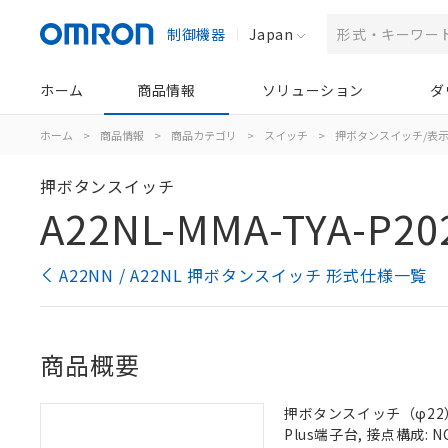
制御機器
Japan
ホーム
商品情報
ソリューション
ダ
ホーム
>
商品情報
>
商品カテゴリ
>
スイッチ
>
押ボタンスイッチ/表
押ボタンスイッチ
A22NL-MMA-TYA-P20
A22NN / A22NL 押ボタンスイッチ 形式仕様一覧
商品概要
押ボタンスイッチ（φ22）,
Plus端子台, 接点構成: N