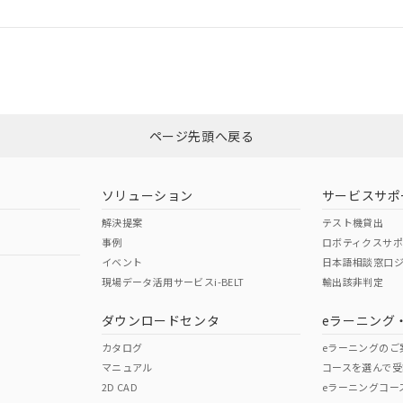
ログイン/会員登録
合状況については、「カスタマーサポートセンタ お客様相談室」または貴社
みください。
非含有証明書
※3
ページ先頭へ戻る
ダウンロードはこちら
ソリューション
サービスサポ
解決提案
テスト機貸出
事例
ロボティクスサ
イベント
日本語相談窓口
現場データ活用サービスi-BELT
輸出該非判定
I)
PBBs
PBDEs
DBP
ダウンロードセンタ
eラーニング
カタログ
eラーニングのご
マニュアル
コースを選んで受
O
O
O
2D CAD
eラーニングコー