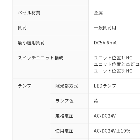
ベゼル材質
金属
負荷
一般負荷用
最小適用負荷
DC5V 6mA
スイッチユニット構成
ユニット位置1: NC
ユニット位置2: 点灯
ユニット位置3: NC
※1 対応状況
ランプ
照光部方式
LEDランプ
対応済み：EU
ランプ色
黄
対応予定：EU R
対応予定なし：EU
定格電圧
AC/DC24V
調査・確認中：EU
ご利用条件
非該当品：ライセ
※1 中国RoHS
使用電圧
AC/DC24V±10%
仕入先様の事情に
があります。
以下の条件をお読