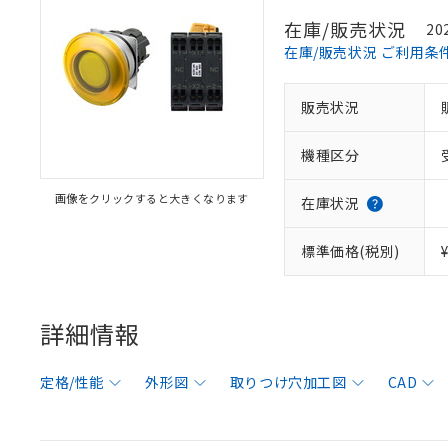
在庫/販売状況
20
在庫/販売状況 ご利用条
販売状況
機種区分
画像をクリックすると大きくなります
在庫状況
標準価格(税別)
詳細情報
定格/性能
外形図
取りつけ穴加工図
CAD