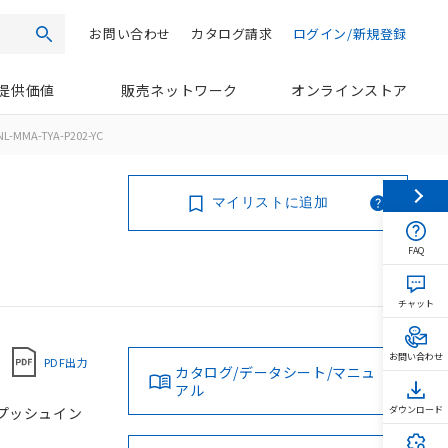
お問い合わせ
カタログ請求
ログイン/新規登録
検索
提供価値
販売ネットワーク
オンラインストア
L-MMA-TYA-P202-YC
マイリストに追加
FAQ
チャット
お問い合わせ
PDF出力
カタログ/データシート/マニュ
アル
, プッシュイン
ダウンロード