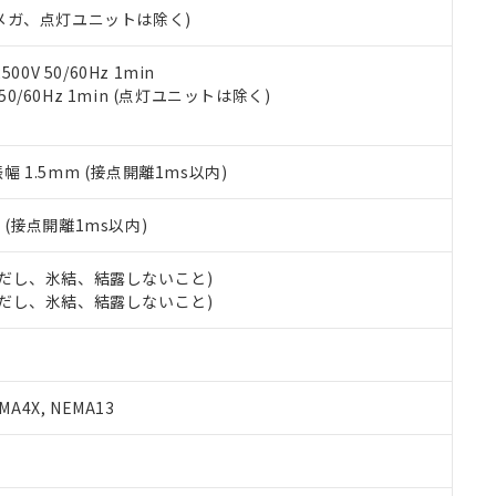
令のフタル酸エステル類４物質の対応では、対応完了までの期間は出
00Vメガ、点灯ユニットは除く)
備考欄に対応日を記載しておりました。
品への在庫切替を完了していることから、特段のことがない限り、20
0V 50/60Hz 1min
す。
 50/60Hz 1min (点灯ユニットは除く)
振幅 1.5mm (接点開離1ms以内)
2
(接点開離1ms以内)
 (ただし、氷結、結露しないこと)
 (ただし、氷結、結露しないこと)
A4X, NEMA13