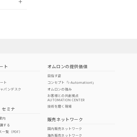
担当オムロン営
お問い合わせ
ート
オムロンの提供価値
目指す姿
ポート
コンセプト「i-Automation!」
ジャパンデスク
オムロンの強み
お客様との共創拠点
AUTOMATION CENTER
DIBP
BBP
DEHP
環境保護
技術を磨く現場
・セミナ
使用期限
案内
販売ネットワーク
講する
O
O
O
10
国内販売ネットワーク
ス一覧（PDF）
海外販売ネットワーク