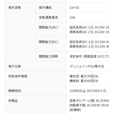
接点定格
接点構成
1a+1b
※1 対応状況
定格通電電流
10A
対応済み：EU RoHS指令（10物質）の
開閉能力(AC)
抵抗負荷(AC-12): AC24V 10A/A
非含有に対応した製品が提供可能な商品で
誘導負荷(AC-15): AC24V 10A/AC
す。
対応予定：EU RoHS指令（10物質）の非含
開閉能力(DC)
抵抗負荷(DC-12): DC24V 8A/DC
ご利用条件
有に対応した製品に切り替える予定のある
誘導負荷(DC-13): DC24V 4A/DC
商品です。
対応予定なし：EU RoHS指令（10物質）の
開閉能力説明
測定条件: 周囲温度 20±2℃、
以下の条件をお読みいただき、同意のうえ
非含有に非対応の商品で、対応品を出す予
ご利用ください。
端子仕様
プッシュインPlus端子台
定はありません。
調査・確認中：EU RoHS指令（10物質）の
本サービスは、当社制御機器事業取扱
※1 中国RoHS○×表
許容操作頻度
電気的: 最大30回/分
非含有の対応状況を調査中または確認中の
商品の当社在庫状況および標準価格
機械的: 最大60回/分
商品です。
(税抜)を提供させていただくもので
「○」：最大均質材料含有率が中国RoHSの
非該当品：ライセンス料など無形物で、有
す。
絶縁抵抗
100MΩ以上 (DC500Vメガ、
基準値以下であることを示します。
害物質有無と関係のない商品です。
当社制御機器事業取扱商品の中には、
「×」：最大均質材料含有率が中国RoHSの
仕入先様の事情により、非含有部品として
耐電圧
各端子とアース間: AC2500V 50/
本サービスの対象外となる商品もある
基準値を超えていることを示します。
いたものが、含有品と判明した場合などや
当社は、これら貴社製品のうち、外国
同極端子間: AC2500V 50/60
ことをご了承ください。
「－」：未確認です。当社販売部門へお問
むを得ず変更することがあります。
(初期値)
為替および外国貿易法に定める商品
在庫状況および標準価格照会結果は、
い合わせください。