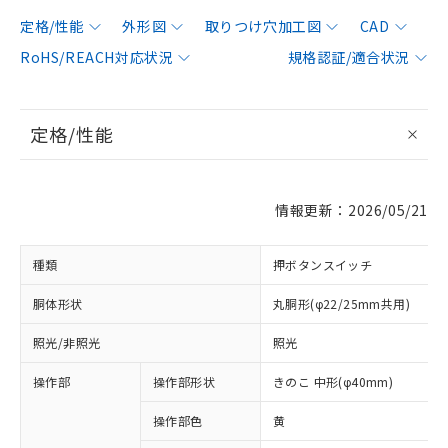
定格/性能
外形図
取りつけ穴加工図
CAD
RoHS/REACH対応状況
規格認証/適合状況
定格/性能
情報更新：2026/05/21
種類
押ボタンスイッチ
胴体形状
丸胴形(φ22/25mm共用)
照光/非照光
照光
操作部
操作部形状
きのこ 中形(φ40mm)
操作部色
黄