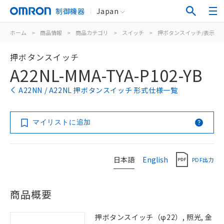
制御機器
Japan
ホーム
>
商品情報
>
商品カテゴリ
>
スイッチ
>
押ボタンスイッチ/表示灯
押ボタンスイッチ
A22NL-MMA-TYA-P102-YB
A22NN / A22NL 押ボタンスイッチ 形式仕様一覧
マイリストに追加
日本語
English
PDF出力
商品概要
押ボタンスイッチ（φ22）, 照光, 金