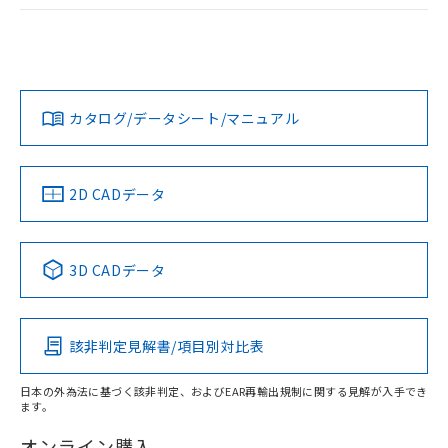
ログイン/会員登録
EU RoHS
注意事項・凡例
A22NL-MMA-TYA-P102-YBについての規格認証/適合状況に
ついては、「カスタマーサポートセンタ お客様相談室」また
は貴社担当オムロン営業員または販売店にお問い合わせくだ
対応状況
対応予定月
※1
※2
さい。
ダウンロードデータをご利用いただく前に、以下を必ずお読
みください。
カタログ/データシート/マニュアル
対応済み
ソフトウェアの使用条件
お問い合わせ
中国 RoHS
注意事項・凡例
2D CADデータ
中国 RoHS表
※1 ※2
3D CADデータ
Pb
Hg
Cd
Cr(VI)
該非判定見解書/項目別対比表
X
O
O
O
日本の外為法に基づく該非判定、およびEAR再輸出規制に関する見解が入手でき
ます。
"対応済み"や非含有の記載がされた商品であっても、流通
在庫等で未対応品が混在する可能性があります。
オンライン購入