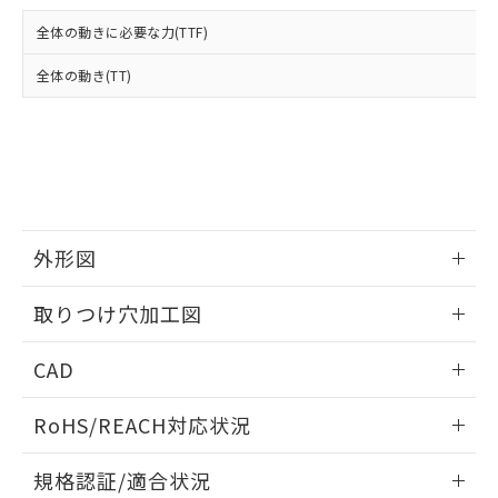
および当社の共同利用者が、当社の製
下記の非含有証明書をダウンロードするこ
品・サービスに関するお客様との取
全体の動きに必要な力(TTF)
とができます。
合意する
キャンセル
引・商談に必要な範囲で利用すること
をご了承ください。
全体の動き(TT)
EU RoHS指令（10物質）の非含有証明書
※当社の共同利用者とは、
"個人情報
51物質の非含有証明書（当社基準）
の共同利用に関して"
の「1.共同利
※本証明書は発行日時点で非含有を証明す
用者の範囲」に記載されている法人を
るもので、過去に遡って非含有を証明する
指します。
ものではありません。
また、RoHS指令のフタル酸エステル類４
物質の対応では、対応完了までの期間は出
荷製品に未対応品が混在することから備考
外形図
欄に対応日を記載しておりました。
情報更新：2026/05/21
既に当社にて対応品への在庫切替を完了
取りつけ穴加工図
していることから、特段のことがない限
り、2022年1月12日より割愛しておりま
情報更新：2026/05/21
CAD
す。
ログイン/会員登録いただくと、CADデータをダウンロー
RoHS/REACH対応状況
ドすることができます。
情報更新：2026/7/29
規格認証/適合状況