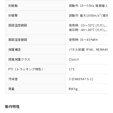
（以下｢規制貨物等」という）を輸出
記載している更新日時点での社内デー
耐振動
誤動作: 10～55Hz 複振幅 1.
*EU RoHS指令（10物質）：
または国外への提供する場合は、日本
記
タに基づき作成されるものであり、閲
説明
鉛(Pb) 1000ppm以下、 水銀(Hg) 1000ppm以下、 カド
*中国RoHS10物質の基準値 (GB/T26572)：
国政府の輸出許可(または役務取引許
号
覧された時点での実際の在庫および標
ミウム(Cd) 100ppm以下、
Pb(鉛) :1000ppm、 Hg(水銀) : 1000ppm、 Cd(カドミウ
2
耐衝撃
誤動作: 最大1000m/s
(接点開
可)を取得するなどの必要な手続きを
六価クロム(Cr(Ⅵ)) 1000ppm以下、ポリ臭化ビフェニル
ム) : 100ppm、
準価格とは異なる場合があることをご
類(PBB) 1000ppm以下、ポリ臭化ジフェニルエーテル類
Cr(Ⅵ)(六価クロム) : 1000ppm、 PBBs(ポリ臭化ビフェ
とります。
了承ください。
(PBDE) 1000ppm以下、フタル酸ビス(2-エチルヘキシ
周囲温度範囲
使用時: -25～55℃ (ただし
○
一定数以上の在庫あり
ニル類) : 1000ppm、 PBDEs(ポリ臭化ジフェニルエーテ
当社は規制貨物を破棄する場合は、完
ル) (DEHP)(別名：DOP) 1000ppm以下、フタル酸ブチ
正式な納期状況および標準価格はお客
ル類) : 1000ppm、
保存時: -40～80℃ (ただし
ルベンジル（BBP） 1000ppm以下、フタル酸ジブチル
全に破砕するなど、違法に輸出されな
DBP(フタル酸ジブチル) : 1000ppm、 DIBP(フタル酸ジ
様のお取引先、またはお客様担当のオ
（DBP） 1000ppm以下、フタル酸ジイソブチル
イソブチル) : 1000ppm、 BBP(フタル酸ブチルベンジ
△
一定数には満たないが在庫あり
いよう必要な手段を講じます。
周囲湿度範囲
使用時: 35～85%RH
ムロン制御機器販売店・当社販売員に
(DIBP) 1000ppm以下
ル) : 1000ppm、
当社は貴社製品を、核兵器、ミサイ
但し、RoHS指令で産業用監視および制御機器に対する
DEHP(フタル酸ビス(2-エチルヘキシル)) : 1000ppm
ご相談ください。
適用除外項目は除く。
ル、化学兵器、生物兵器またはその他
保護構造
パネル前面: IP66、NEMA4X, N
－
在庫なし(最新の在庫状況につ
オムロン制御機器販売店や当社販売拠
フタル酸エステル類の４物質については閾値を超える意
武器並びにこれらの製造装置等に一切
いては、お客様のお取引先、ま
図的な使用がないことを確認しています。
点は「
販売ネットワーク
」をご確認
※2 環境保護使用期限
感電保護クラス
Class II
使用いたしません。
たはお客様担当のオムロン制御
ください。
当社は、貴社製品を第三者に販売する
機器販売店・当社販売員にご確
在庫状況および標準価格結果を当社の
PTI（トラッキング特性）
175
※2 対応予定月
「ｅ」：有害物質（10物質）のすべてが基
場合は、上記1、2および3の内容を当
認ください)
事前の承諾なく第三者に漏洩または開
準値以下であることを示します。
該第三者に通知します。また当社は、
示しないようお願いします。
汚染度
3 (EN60947-5-1)
部品在庫の切り替え状況などにより、予定
「10」：通常の使用状況下において有害物
販売先および販売に係わる関係者が違
マイパーツ機能（部品リスト作成サー
空
受注生産機種、また在庫状況の
月が前後することがあります。
質が外部に漏えいし、環境に深刻な影響を
法に輸出するおそれがある場合は、取
ビス）をご利用いただくには、I-Web
白
情報を公開していない機種
質量
約65g
及ぼさない年数を意味します。
り引きをいたしません。
メンバーズにご登録されている必要が
「－」：未確認です。当社販売部門へお問
あります。
い合わせください。
お客様が当ウェブサイト上で当社にご
動作特性
※3 非含有証明書ダウンロード
登録された部品リストについて、当社