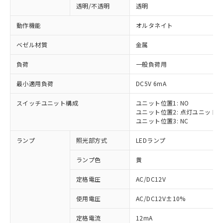
透明/不透明
透明
動作機能
オルタネイト
ベゼル材質
金属
負荷
一般負荷用
最小適用負荷
DC5V 6mA
スイッチユニット構成
ユニット位置1: NO
ユニット位置2: 点灯ユニット
ユニット位置3: NC
ランプ
照光部方式
LEDランプ
ランプ色
黄
定格電圧
AC/DC12V
使用電圧
AC/DC12V±10%
定格電流
12mA