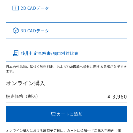
中国 RoHS
注意事項・凡例
2D CADデータ
中国 RoHS表
※1 ※2
3D CADデータ
Pb
Hg
Cd
Cr(VI)
該非判定見解書/項目別対比表
O
O
O
O
日本の外為法に基づく該非判定、およびEAR再輸出規制に関する見解が入手でき
ます。
"対応済み"や非含有の記載がされた商品であっても、流通
在庫等で未対応品が混在する可能性があります。
オンライン購入
非含有品が必要な際は、弊社営業部門もしくは販売店へお
問い合わせください。
¥ 3,960
販売価格（税込）
この製品のRoHS/REACH対応状況ページへ
カートに追加
オンライン購入における出荷予定日は、カートに追加～「ご購入手続き：価