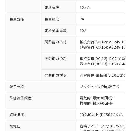
対応済み：EU RoHS指令（10物質）の
定格電流
12mA
非含有に対応した製品が提供可能な商品で
す。
接点定格
接点構成
2a
対応予定：EU RoHS指令（10物質）の非含
ご利用条件
有に対応した製品に切り替える予定のある
定格通電電流
10A
商品です。
対応予定なし：EU RoHS指令（10物質）の
開閉能力(AC)
抵抗負荷(AC-12): AC24V 10A/A
以下の条件をお読みいただき、同意のうえ
非含有に非対応の商品で、対応品を出す予
誘導負荷(AC-15): AC24V 10A/AC
ご利用ください。
定はありません。
調査・確認中：EU RoHS指令（10物質）の
開閉能力(DC)
抵抗負荷(DC-12): DC24V 8A/DC
本サービスは、当社制御機器事業取扱
※1 中国RoHS○×表
誘導負荷(DC-13): DC24V 4A/DC
非含有の対応状況を調査中または確認中の
商品の当社在庫状況および標準価格
商品です。
(税抜)を提供させていただくもので
開閉能力説明
測定条件: 周囲温度 20±2℃、
「○」：最大均質材料含有率が中国RoHSの
非該当品：ライセンス料など無形物で、有
す。
基準値以下であることを示します。
害物質有無と関係のない商品です。
当社制御機器事業取扱商品の中には、
端子仕様
プッシュインPlus端子台
「×」：最大均質材料含有率が中国RoHSの
仕入先様の事情により、非含有部品として
本サービスの対象外となる商品もある
基準値を超えていることを示します。
いたものが、含有品と判明した場合などや
当社は、これら貴社製品のうち、外国
ことをご了承ください。
許容操作頻度
電気的: 最大30回/分
「－」：未確認です。当社販売部門へお問
むを得ず変更することがあります。
為替および外国貿易法に定める商品
機械的: 最大60回/分
在庫状況および標準価格照会結果は、
い合わせください。
（以下｢規制貨物等」という）を輸出
記載している更新日時点での社内デー
*EU RoHS指令（10物質）：
または国外への提供する場合は、日本
絶縁抵抗
100MΩ以上 (DC500Vメガ、
記
タに基づき作成されるものであり、閲
説明
鉛(Pb) 1000ppm以下、 水銀(Hg) 1000ppm以下、 カド
*中国RoHS10物質の基準値 (GB/T26572)：
国政府の輸出許可(または役務取引許
号
覧された時点での実際の在庫および標
ミウム(Cd) 100ppm以下、
Pb(鉛) :1000ppm、 Hg(水銀) : 1000ppm、 Cd(カドミウ
耐電圧
各端子とアース間: AC2500V 50/
可)を取得するなどの必要な手続きを
六価クロム(Cr(Ⅵ)) 1000ppm以下、ポリ臭化ビフェニル
ム) : 100ppm、
準価格とは異なる場合があることをご