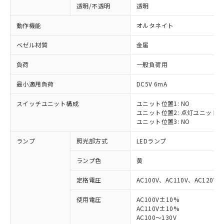
透明/不透明
透明
動作機能
オルタネイト
ベゼル材質
金属
負荷
一般負荷用
最小適用負荷
DC5V 6mA
スイッチユニット構成
ユニット位置1: NO
ユニット位置2: 点灯ユニット
ユニット位置3: NO
ランプ
照光部方式
LEDランプ
ランプ色
黄
定格電圧
AC100V、AC110V、AC120V
使用電圧
AC100V±10%
※1 対応状況
AC110V±10%
AC100～130V