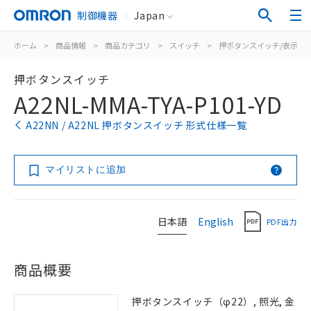
制御機器
Japan
ホーム
>
商品情報
>
商品カテゴリ
>
スイッチ
>
押ボタンスイッチ/表示灯
押ボタンスイッチ
A22NL-MMA-TYA-P101-YD
A22NN / A22NL 押ボタンスイッチ 形式仕様一覧
マイリストに追加
日本語
English
PDF出力
商品概要
押ボタンスイッチ（φ22）, 照光, 金