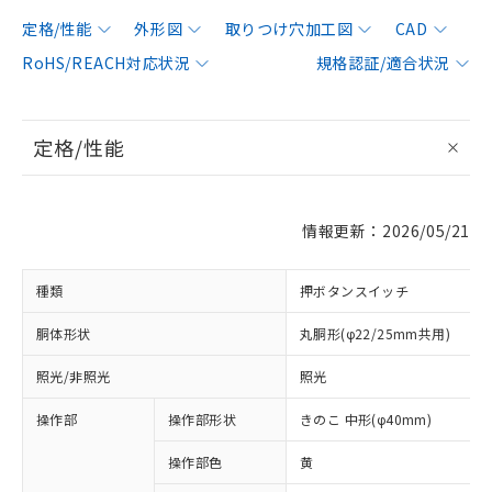
定格/性能
外形図
取りつけ穴加工図
CAD
RoHS/REACH対応状況
規格認証/適合状況
定格/性能
情報更新：2026/05/21
種類
押ボタンスイッチ
胴体形状
丸胴形(φ22/25mm共用)
照光/非照光
照光
操作部
操作部形状
きのこ 中形(φ40mm)
操作部色
黄