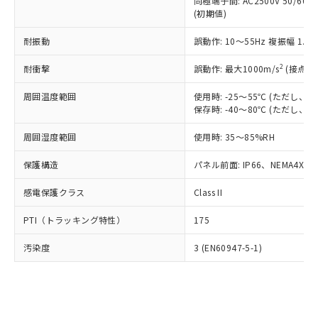
類(PBB) 1000ppm以下、ポリ臭化ジフェニルエーテル類
同極端子間: AC2500V 50/60
Cr(Ⅵ)(六価クロム) : 1000ppm、 PBBs(ポリ臭化ビフェ
とります。
了承ください。
(PBDE) 1000ppm以下、フタル酸ビス(2-エチルヘキシ
○
一定数以上の在庫あり
ニル類) : 1000ppm、 PBDEs(ポリ臭化ジフェニルエーテ
(初期値)
当社は規制貨物を破棄する場合は、完
ル) (DEHP)(別名：DOP) 1000ppm以下、フタル酸ブチ
正式な納期状況および標準価格はお客
ル類) : 1000ppm、
ルベンジル（BBP） 1000ppm以下、フタル酸ジブチル
全に破砕するなど、違法に輸出されな
DBP(フタル酸ジブチル) : 1000ppm、 DIBP(フタル酸ジ
様のお取引先、またはお客様担当のオ
耐振動
誤動作: 10～55Hz 複振幅 1.
（DBP） 1000ppm以下、フタル酸ジイソブチル
イソブチル) : 1000ppm、 BBP(フタル酸ブチルベンジ
△
一定数には満たないが在庫あり
いよう必要な手段を講じます。
ムロン制御機器販売店・当社販売員に
(DIBP) 1000ppm以下
ル) : 1000ppm、
当社は貴社製品を、核兵器、ミサイ
但し、RoHS指令で産業用監視および制御機器に対する
DEHP(フタル酸ビス(2-エチルヘキシル)) : 1000ppm
ご相談ください。
2
耐衝撃
誤動作: 最大1000m/s
(接点開
適用除外項目は除く。
ル、化学兵器、生物兵器またはその他
－
在庫なし(最新の在庫状況につ
オムロン制御機器販売店や当社販売拠
フタル酸エステル類の４物質については閾値を超える意
武器並びにこれらの製造装置等に一切
いては、お客様のお取引先、ま
周囲温度範囲
図的な使用がないことを確認しています。
使用時: -25～55℃ (ただし
点は「
販売ネットワーク
」をご確認
※2 環境保護使用期限
使用いたしません。
保存時: -40～80℃ (ただし
たはお客様担当のオムロン制御
ください。
当社は、貴社製品を第三者に販売する
機器販売店・当社販売員にご確
在庫状況および標準価格結果を当社の
※2 対応予定月
「ｅ」：有害物質（10物質）のすべてが基
周囲湿度範囲
使用時: 35～85%RH
場合は、上記1、2および3の内容を当
認ください)
事前の承諾なく第三者に漏洩または開
準値以下であることを示します。
該第三者に通知します。また当社は、
示しないようお願いします。
保護構造
パネル前面: IP66、NEMA4X, N
部品在庫の切り替え状況などにより、予定
「10」：通常の使用状況下において有害物
販売先および販売に係わる関係者が違
マイパーツ機能（部品リスト作成サー
空
受注生産機種、また在庫状況の
月が前後することがあります。
質が外部に漏えいし、環境に深刻な影響を
法に輸出するおそれがある場合は、取
ビス）をご利用いただくには、I-Web
白
情報を公開していない機種
感電保護クラス
Class II
及ぼさない年数を意味します。
り引きをいたしません。
メンバーズにご登録されている必要が
「－」：未確認です。当社販売部門へお問
あります。
PTI（トラッキング特性）
175
い合わせください。
お客様が当ウェブサイト上で当社にご
※3 非含有証明書ダウンロード
登録された部品リストについて、当社
汚染度
3 (EN60947-5-1)
および当社の共同利用者が、当社の製
下記の非含有証明書をダウンロードするこ
品・サービスに関するお客様との取
とができます。
合意する
キャンセル
引・商談に必要な範囲で利用すること
をご了承ください。
EU RoHS指令（10物質）の非含有証明書