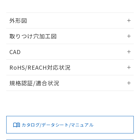
※当社の共同利用者とは、
"個人情報
51物質の非含有証明書（当社基準）
の共同利用に関して"
の「1.共同利
※本証明書は発行日時点で非含有を証明す
用者の範囲」に記載されている法人を
るもので、過去に遡って非含有を証明する
外形図
指します。
ものではありません。
情報更新：2026/05/21
また、RoHS指令のフタル酸エステル類４
取りつけ穴加工図
物質の対応では、対応完了までの期間は出
荷製品に未対応品が混在することから備考
情報更新：2026/05/21
CAD
欄に対応日を記載しておりました。
既に当社にて対応品への在庫切替を完了
ログイン/会員登録いただくと、CADデータをダウンロー
していることから、特段のことがない限
RoHS/REACH対応状況
ドすることができます。
り、2022年1月12日より割愛しておりま
す。
情報更新：2026/7/29
規格認証/適合状況
ログイン/会員登録
EU RoHS
注意事項・凡例
A22NL-MMA-TYA-P101-YDについての規格認証/適合状況に
ついては、「カスタマーサポートセンタ お客様相談室」また
は貴社担当オムロン営業員または販売店にお問い合わせくだ
対応状況
対応予定月
※1
※2
さい。
ダウンロードデータをご利用いただく前に、以下を必ずお読
みください。
カタログ/データシート/マニュアル
対応済み
ソフトウェアの使用条件
お問い合わせ