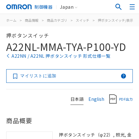
制御機器
Japan
ホーム
>
商品情報
>
商品カテゴリ
>
スイッチ
>
押ボタンスイッチ/表示灯
押ボタンスイッチ
A22NL-MMA-TYA-P100-YD
A22NN / A22NL 押ボタンスイッチ 形式仕様一覧
マイリストに追加
日本語
English
PDF出力
商品概要
押ボタンスイッチ（φ22）, 照光, 金