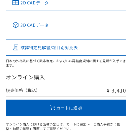
中国 RoHS
注意事項・凡例
2D CADデータ
中国 RoHS表
※1 ※2
3D CADデータ
Pb
Hg
Cd
Cr(VI)
該非判定見解書/項目別対比表
O
O
O
O
日本の外為法に基づく該非判定、およびEAR再輸出規制に関する見解が入手でき
ます。
"対応済み"や非含有の記載がされた商品であっても、流通
在庫等で未対応品が混在する可能性があります。
オンライン購入
非含有品が必要な際は、弊社営業部門もしくは販売店へお
問い合わせください。
¥ 3,410
販売価格（税込）
この製品のRoHS/REACH対応状況ページへ
カートに追加
オンライン購入における出荷予定日は、カートに追加～「ご購入手続き：価
格・納期の確認」画面にてご確認ください。