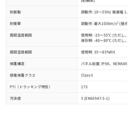
(初期値)
了承ください。
(PBDE) 1000ppm以下、フタル酸ビス(2-エチルヘキシ
○
一定数以上の在庫あり
ニル類) : 1000ppm、 PBDEs(ポリ臭化ジフェニルエーテ
当社は規制貨物を破棄する場合は、完
ル) (DEHP)(別名：DOP) 1000ppm以下、フタル酸ブチ
正式な納期状況および標準価格はお客
ル類) : 1000ppm、
ルベンジル（BBP） 1000ppm以下、フタル酸ジブチル
全に破砕するなど、違法に輸出されな
耐振動
DBP(フタル酸ジブチル) : 1000ppm、 DIBP(フタル酸ジ
誤動作: 10～55Hz 複振幅 1.
様のお取引先、またはお客様担当のオ
（DBP） 1000ppm以下、フタル酸ジイソブチル
イソブチル) : 1000ppm、 BBP(フタル酸ブチルベンジ
△
一定数には満たないが在庫あり
いよう必要な手段を講じます。
ムロン制御機器販売店・当社販売員に
(DIBP) 1000ppm以下
ル) : 1000ppm、
2
耐衝撃
誤動作: 最大1000m/s
(接点開
当社は貴社製品を、核兵器、ミサイ
但し、RoHS指令で産業用監視および制御機器に対する
DEHP(フタル酸ビス(2-エチルヘキシル)) : 1000ppm
ご相談ください。
適用除外項目は除く。
ル、化学兵器、生物兵器またはその他
－
在庫なし(最新の在庫状況につ
オムロン制御機器販売店や当社販売拠
フタル酸エステル類の４物質については閾値を超える意
周囲温度範囲
使用時: -25～55℃ (ただし
武器並びにこれらの製造装置等に一切
いては、お客様のお取引先、ま
図的な使用がないことを確認しています。
点は「
販売ネットワーク
」をご確認
保存時: -40～80℃ (ただし
※2 環境保護使用期限
使用いたしません。
たはお客様担当のオムロン制御
ください。
当社は、貴社製品を第三者に販売する
機器販売店・当社販売員にご確
在庫状況および標準価格結果を当社の
周囲湿度範囲
使用時: 35～85%RH
※2 対応予定月
「ｅ」：有害物質（10物質）のすべてが基
場合は、上記1、2および3の内容を当
認ください)
事前の承諾なく第三者に漏洩または開
準値以下であることを示します。
該第三者に通知します。また当社は、
示しないようお願いします。
保護構造
パネル前面: IP66、NEMA4X, N
部品在庫の切り替え状況などにより、予定
「10」：通常の使用状況下において有害物
販売先および販売に係わる関係者が違
マイパーツ機能（部品リスト作成サー
空
受注生産機種、また在庫状況の
月が前後することがあります。
質が外部に漏えいし、環境に深刻な影響を
法に輸出するおそれがある場合は、取
感電保護クラス
Class II
ビス）をご利用いただくには、I-Web
白
情報を公開していない機種
及ぼさない年数を意味します。
り引きをいたしません。
メンバーズにご登録されている必要が
「－」：未確認です。当社販売部門へお問
PTI（トラッキング特性）
175
あります。
い合わせください。
お客様が当ウェブサイト上で当社にご
※3 非含有証明書ダウンロード
汚染度
3 (EN60947-5-1)
登録された部品リストについて、当社
および当社の共同利用者が、当社の製
下記の非含有証明書をダウンロードするこ
品・サービスに関するお客様との取
とができます。
合意する
キャンセル
引・商談に必要な範囲で利用すること
をご了承ください。
EU RoHS指令（10物質）の非含有証明書
※当社の共同利用者とは、
"個人情報