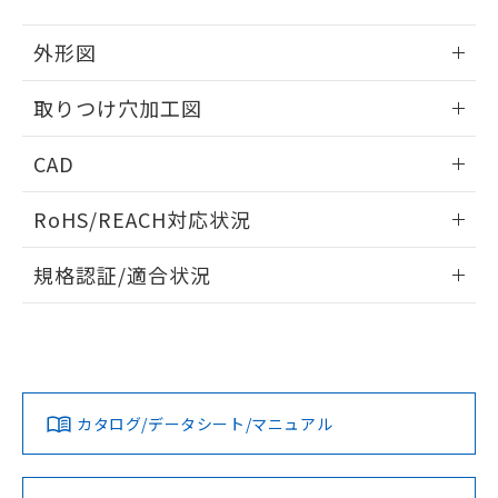
51物質の非含有証明書（当社基準）
の共同利用に関して"
の「1.共同利
※本証明書は発行日時点で非含有を証明す
用者の範囲」に記載されている法人を
外形図
るもので、過去に遡って非含有を証明する
指します。
ものではありません。
情報更新：2026/05/21
取りつけ穴加工図
また、RoHS指令のフタル酸エステル類４
物質の対応では、対応完了までの期間は出
情報更新：2026/05/21
荷製品に未対応品が混在することから備考
CAD
欄に対応日を記載しておりました。
既に当社にて対応品への在庫切替を完了
ログイン/会員登録いただくと、CADデータをダウンロー
RoHS/REACH対応状況
していることから、特段のことがない限
ドすることができます。
り、2022年1月12日より割愛しておりま
情報更新：2026/7/29
す。
規格認証/適合状況
ログイン/会員登録
EU RoHS
注意事項・凡例
A22NL-MMA-TYA-P100-YDについての規格認証/適合状況に
ついては、「カスタマーサポートセンタ お客様相談室」また
は貴社担当オムロン営業員または販売店にお問い合わせくだ
対応状況
対応予定月
※1
※2
さい。
ダウンロードデータをご利用いただく前に、以下を必ずお読
みください。
カタログ/データシート/マニュアル
対応済み
ソフトウェアの使用条件
お問い合わせ