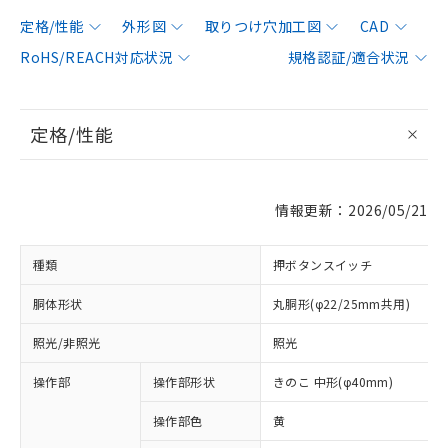
定格/性能
外形図
取りつけ穴加工図
CAD
RoHS/REACH対応状況
規格認証/適合状況
定格/性能
情報更新：2026/05/21
種類
押ボタンスイッチ
胴体形状
丸胴形(φ22/25mm共用)
照光/非照光
照光
操作部
操作部形状
きのこ 中形(φ40mm)
操作部色
黄