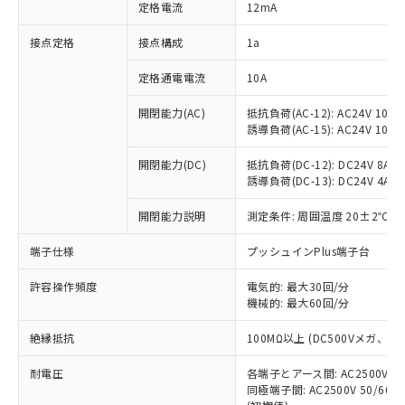
対応済み：EU RoHS指令（10物質）の
定格電流
12mA
非含有に対応した製品が提供可能な商品で
す。
接点定格
接点構成
1a
対応予定：EU RoHS指令（10物質）の非含
ご利用条件
有に対応した製品に切り替える予定のある
定格通電電流
10A
商品です。
開閉能力(AC)
抵抗負荷(AC-12): AC24V 10A/A
対応予定なし：EU RoHS指令（10物質）の
以下の条件をお読みいただき、同意のうえ
誘導負荷(AC-15): AC24V 10A/AC
非含有に非対応の商品で、対応品を出す予
ご利用ください。
定はありません。
開閉能力(DC)
抵抗負荷(DC-12): DC24V 8A/DC
調査・確認中：EU RoHS指令（10物質）の
本サービスは、当社制御機器事業取扱
誘導負荷(DC-13): DC24V 4A/DC
※1 中国RoHS○×表
非含有の対応状況を調査中または確認中の
商品の当社在庫状況および標準価格
商品です。
開閉能力説明
測定条件: 周囲温度 20±2℃、
(税抜)を提供させていただくもので
「○」：最大均質材料含有率が中国RoHSの
非該当品：ライセンス料など無形物で、有
す。
基準値以下であることを示します。
害物質有無と関係のない商品です。
端子仕様
プッシュインPlus端子台
当社制御機器事業取扱商品の中には、
「×」：最大均質材料含有率が中国RoHSの
仕入先様の事情により、非含有部品として
本サービスの対象外となる商品もある
基準値を超えていることを示します。
いたものが、含有品と判明した場合などや
許容操作頻度
電気的: 最大30回/分
当社は、これら貴社製品のうち、外国
ことをご了承ください。
「－」：未確認です。当社販売部門へお問
機械的: 最大60回/分
むを得ず変更することがあります。
為替および外国貿易法に定める商品
在庫状況および標準価格照会結果は、
い合わせください。
（以下｢規制貨物等」という）を輸出
記載している更新日時点での社内デー
絶縁抵抗
100MΩ以上 (DC500Vメガ、
*EU RoHS指令（10物質）：
または国外への提供する場合は、日本
記
タに基づき作成されるものであり、閲
説明
鉛(Pb) 1000ppm以下、 水銀(Hg) 1000ppm以下、 カド
*中国RoHS10物質の基準値 (GB/T26572)：
国政府の輸出許可(または役務取引許
号
覧された時点での実際の在庫および標
ミウム(Cd) 100ppm以下、
耐電圧
Pb(鉛) :1000ppm、 Hg(水銀) : 1000ppm、 Cd(カドミウ
各端子とアース間: AC2500V 50/
可)を取得するなどの必要な手続きを
六価クロム(Cr(Ⅵ)) 1000ppm以下、ポリ臭化ビフェニル
ム) : 100ppm、
準価格とは異なる場合があることをご
同極端子間: AC2500V 50/60
類(PBB) 1000ppm以下、ポリ臭化ジフェニルエーテル類
Cr(Ⅵ)(六価クロム) : 1000ppm、 PBBs(ポリ臭化ビフェ
とります。