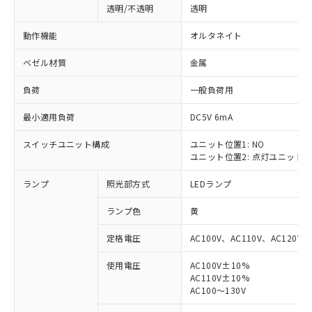
透明/不透明
透明
動作機能
オルタネイト
ベゼル材質
金属
負荷
一般負荷用
最小適用負荷
DC5V 6mA
スイッチユニット構成
ユニット位置1: NO
ユニット位置2: 点灯ユニット
ランプ
照光部方式
LEDランプ
ランプ色
黄
定格電圧
AC100V、AC110V、AC120V
使用電圧
AC100V±10%
AC110V±10%
※1 対応状況
AC100～130V