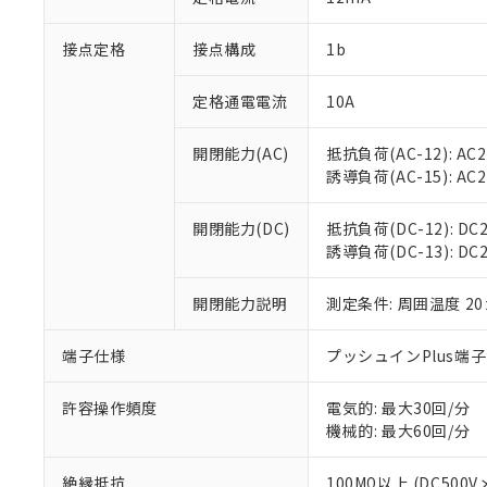
「×」：最大均質
本サービスは
当社は、これ
*EU RoHS指令（10物
「－」：未確認で
鉛(Pb) 1000ppm以下、
接点定格
接点構成
1b
くものです。
う）を輸出ま
記
説明
六価クロム(Cr(Ⅵ)) 1
当社制御機器
などの必要な
フタル酸ビス(2-エチルヘ
号
*中国RoHS10物質の基準値 
ル（DBP） 1000ppm
在庫状況およ
当社は規制貨
定格通電電流
10A
Pb(鉛) :1000ppm、 Hg
但し、RoHS指令で産
のであり、閲
ます。
Cr(Ⅵ)(六価クロム) : 
フタル酸エステル類の４
○
一定数以
DBP(フタル酸ジブチル) :
い。
当社は貴社製
開閉能力(AC)
抵抗負荷(AC-12): AC24
DEHP(フタル酸ビス(2-エ
正式な納期状
置等に一切使
誘導負荷(AC-15): AC24V
当社販売員に
※2 対応予定月
△
一定数に
当社は、貴社
オムロン制御
また当社は、
※2 環境保護使
開閉能力(DC)
抵抗負荷(DC-12): DC24
在庫状況およ
部品在庫の切り替
たしません。
－
在庫なし
誘導負荷(DC-13): DC24
す。
「ｅ」：有害物質
機器販売
マイパーツ機
「10」：通常の
ている必要が
開閉能力説明
測定条件: 周囲温度 2
味します。
空
受注生産
お客様が当ウ
※3 非含有証明
「－」：未確認で
白
が、当社の製
端子仕様
プッシュインPlus端
さい。
下記の非含有証明
※当社の共同
許容操作頻度
電気的: 最大30回/分
いる法人を指
EU RoHS指令（
機械的: 最大60回/分
51物質の非含有証
※本証明書は発行
絶縁抵抗
100MΩ以上 (DC5