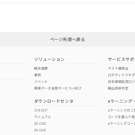
合状況については、「カスタマーサポートセンタ お客様相談室」または貴社
みください。
非含有証明書
※3
ページ先頭へ戻る
ダウンロードはこちら
ソリューション
サービスサポ
解決提案
テスト機貸出
事例
ロボティクスサ
イベント
日本語相談窓口
現場データ活用サービスi-BELT
輸出該非判定
I)
PBBs
PBDEs
DBP
ダウンロードセンタ
eラーニング
カタログ
eラーニングのご
マニュアル
コースを選んで受
O
O
O
2D CAD
eラーニングコー
3D CAD