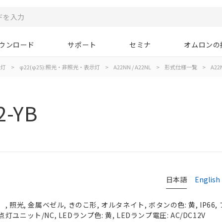
ウンロード
サポート
セミナ
オムロンの
示灯
>
φ22(φ25):照光・非照光・表示灯
>
A22NN / A22NL
>
形式仕様一覧
>
A22N
2-YB
日本語
English
 照光, 金属ベゼル, きのこ形, オルタネイト, ボタンの色: 黄, IP66
/点灯ユニット/NC, LEDランプ色: 黄, LEDランプ電圧: AC/DC12V