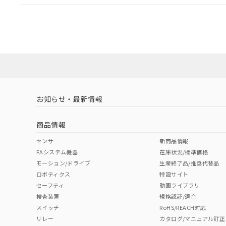
EU RoHS
注意事項・凡例
A22NL-MMA-TYA-P002-YBについての規格認証/適
業員または販売店にお問い合わせください。
ダウンロードデータをご利用いただく前に、以下を必ずお読
対応状況
対応予定月
※1
※2
ソフトウェアの使用条件
対応済み
お知らせ・最新情報
中国 RoHS
注意事項・凡例
商品情報
中国 RoHS表
※1 ※2
センサ
新商品情報
FAシステム機器
在庫状況/標準価格
Pb
Hg
Cd
Cr(V
モーション/ドライブ
生産終了品/推奨代替品
ロボティクス
特設サイト
セーフティ
動画ライブラリ
検査装置
規格認証/適合
X
O
O
O
スイッチ
RoHS/REACH対応
リレー
カタログ/マニュアル訂正