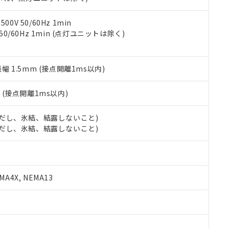
令のフタル酸エステル類４物質の対応では、対応完了までの期間は出
備考欄に対応日を記載しておりました。
品への在庫切替を完了していることから、特段のことがない限り、20
0V 50/60Hz 1min
す。
 50/60Hz 1min (点灯ユニットは除く)
振幅 1.5mm (接点開離1ms以内)
2
(接点開離1ms以内)
 (ただし、氷結、結露しないこと)
 (ただし、氷結、結露しないこと)
A4X, NEMA13