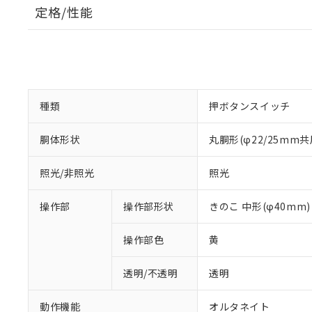
定格/性能
種類
押ボタンスイッチ
胴体形状
丸胴形(φ22/25mm共
照光/非照光
照光
操作部
操作部形状
きのこ 中形(φ40mm)
操作部色
黄
透明/不透明
透明
動作機能
オルタネイト