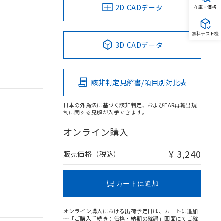
2D CADデータ
在庫・価格
無料テスト機
3D CADデータ
該非判定見解書/項目別対比表
日本の外為法に基づく該非判定、およびEAR再輸出規
制に関する見解が入手できます。
オンライン購入
¥ 3,240
販売価格（税込）
カートに追加
オンライン購入における出荷予定日は、カートに追加
～「ご購入手続き：価格・納期の確認」画面にてご確