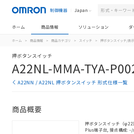
制御機器
Japan
ホーム
商品情報
ソリューション
ダ
ホーム
>
商品情報
>
商品カテゴリ
>
スイッチ
>
押ボタンスイッチ/表
押ボタンスイッチ
A22NL-MMA-TYA-P00
A22NN / A22NL 押ボタンスイッチ 形式仕様一覧
商品概要
押ボタンスイッチ（φ22）,
Plus端子台, 接点構成: -