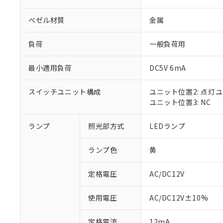
ベゼル材質
金属
負荷
一般負荷用
最小適用負荷
DC5V 6mA
スイッチユニット構成
ユニット位置2: 点灯
ユニット位置3: NC
ランプ
照光部方式
LEDランプ
※1 対応状況
ランプ色
黄
対応済み：EU
対応予定：EU R
対応予定なし：EU
定格電圧
AC/DC12V
調査・確認中：EU
ご利用条件
非該当品：ライセ
使用電圧
AC/DC12V±10%
※1 中国RoHS
仕入先様の事情に
があります。
以下の条件をお読
定格電流
12mA
「○」：最大均質