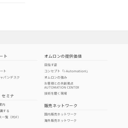
担当オムロン営
お問い合わせ
ート
オムロンの提供価値
目指す姿
ポート
コンセプト「i-Automation!」
ジャパンデスク
オムロンの強み
お客様との共創拠点
AUTOMATION CENTER
DIBP
BBP
DEHP
環境保護
技術を磨く現場
・セミナ
使用期限
案内
販売ネットワーク
講する
O
O
O
10
国内販売ネットワーク
ス一覧（PDF）
海外販売ネットワーク