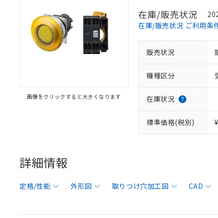
在庫/販売状況
20
在庫/販売状況 ご利用条
販売状況
機種区分
画像をクリックすると大きくなります
在庫状況
標準価格(税別)
詳細情報
定格/性能
外形図
取りつけ穴加工図
CAD