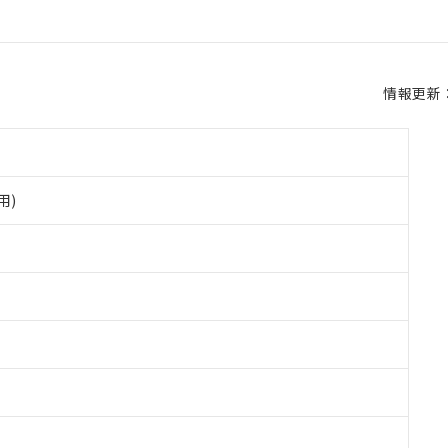
情報更新：2
用)