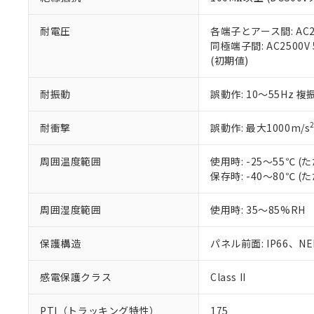
また、RoHS指
混在することから
既に当社にて対応
耐電圧
各端子とアース間: AC250
り割愛しておりま
同極端子間: AC2500V
(初期値)
耐振動
誤動作: 10～55Hz 複
耐衝撃
誤動作: 最大1000m/s
周囲温度範囲
使用時: -25～55℃
保存時: -40～80℃
周囲湿度範囲
使用時: 35～85%RH
保護構造
パネル前面: IP66、NEM
感電保護クラス
Class II
PTI（トラッキング特性）
175