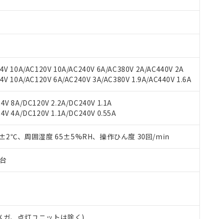
材料含有率が中国RoHSの基準値を超えていることを示します。
、当社制御機器事業取扱商品の当社在庫状況および標準価格(税抜)
ら貴社製品のうち、外国為替および外国貿易法に定める商品（以下｢
質）：
す。当社販売部門へお問い合わせください。
 水銀(Hg) 1000ppm以下、 カドミウム(Cd) 100ppm以下、
たは国外への提供する場合は、日本国政府の輸出許可(または役務取
000ppm以下、ポリ臭化ビフェニル類(PBB) 1000ppm以下、ポリ臭化ジフェニルエーテル類(P
事業取扱商品の中には、本サービスの対象外となる商品もあること
手続きをとります。
キシル) (DEHP)(別名：DOP) 1000ppm以下、フタル酸ブチルベンジル（BBP） 100
(GB/T26572)：
以下、フタル酸ジイソブチル (DIBP) 1000ppm以下
び標準価格照会結果は、記載している更新日時点での社内データに
物を破棄する場合は、完全に破砕するなど、違法に輸出されないよ
(水銀) : 1000ppm、 Cd(カドミウム) : 100ppm、
業用監視および制御機器に対する適用除外項目は除く。
覧された時点での実際の在庫および標準価格とは異なる場合がある
1000ppm、 PBBs(ポリ臭化ビフェニル類) : 1000ppm、 PBDEs(ポリ臭化ジフェニルエーテル類
物質については閾値を超える意図的な使用がないことを確認しています。
上の在庫あり
 1000ppm、 DIBP(フタル酸ジイソブチル) : 1000ppm、 BBP(フタル酸ブチルベンジル) :
品を、核兵器、ミサイル、化学兵器、生物兵器またはその他武器並
V 10A/AC120V 10A/AC240V 6A/AC380V 2A/AC440V 2A
チルヘキシル)) : 1000ppm
況および標準価格はお客様のお取引先、またはお客様担当のオムロ
用いたしません。
 10A/AC120V 6A/AC240V 3A/AC380V 1.9A/AC440V 1.6A
ご相談ください。
は満たないが在庫あり
製品を第三者に販売する場合は、上記1、2および3の内容を当該第
機器販売店や当社販売拠点は「
販売ネットワーク
」をご確認くだ
販売先および販売に係わる関係者が違法に輸出するおそれがある場
用期限
V 8A/DC120V 2.2A/DC240V 1.1A
び標準価格結果を当社の事前の承諾なく第三者に漏洩または開示し
え状況などにより、予定月が前後することがあります。
(最新の在庫状況については、お客様のお取引先、またはお客様担当
V 4A/DC120V 1.1A/DC240V 0.55A
（10物質）のすべてが基準値以下であることを示します。
店・当社販売員にご確認ください)
能（部品リスト作成サービス）をご利用いただくには、I-Webメン
使用状況下において有害物質が外部に漏えいし、環境に深刻な影響を
あります。
0±2℃、周囲湿度 65±5%RH、操作ひん度 30回/min
機種、また在庫状況の情報を公開していない機種
ェブサイト上で当社にご登録された部品リストについて、当社およ
書ダウンロード
す。当社販売部門へお問い合わせください。
品・サービスに関するお客様との取引・商談に必要な範囲で利用す
合意する
キャンセル
子台
書をダウンロードすることができます。
利用者とは、
"個人情報の共同利用に関して"
の「1.共同利用者の
します。
10物質）の非含有証明書
明書（当社基準）
日時点で非含有を証明するもので、過去に遡って非含有を証明するも
00Vメガ、点灯ユニットは除く)