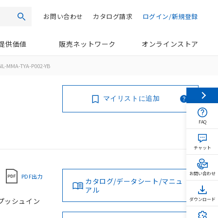
お問い合わせ
カタログ請求
ログイン/新規登録
検索
提供価値
販売ネットワーク
オンラインストア
L-MMA-TYA-P002-YB
マイリストに追加
FAQ
チャット
お問い合わせ
PDF出力
カタログ/データシート/マニュ
アル
, プッシュイン
ダウンロード