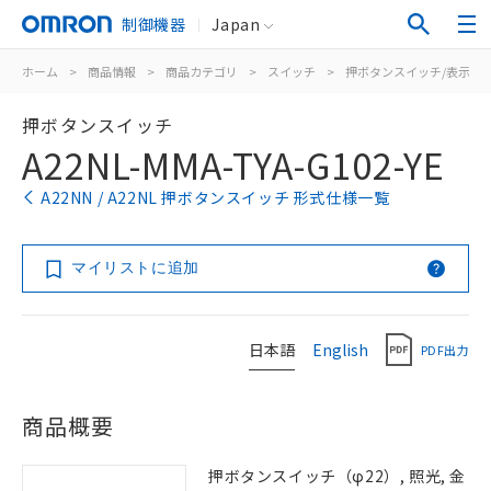
制御機器
Japan
ホーム
>
商品情報
>
商品カテゴリ
>
スイッチ
>
押ボタンスイッチ/表示灯
押ボタンスイッチ
A22NL-MMA-TYA-G102-YE
A22NN / A22NL 押ボタンスイッチ 形式仕様一覧
マイリストに追加
日本語
English
PDF出力
商品概要
押ボタンスイッチ（φ22）, 照光, 金