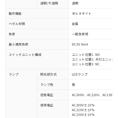
透明/不透明
透明
動作機能
オルタネイト
ベゼル材質
金属
負荷
一般負荷用
最小適用負荷
DC5V 6mA
スイッチユニット構成
ユニット位置1: NO
ユニット位置2: 点灯ユニット
ユニット位置3: NC
ランプ
照光部方式
LEDランプ
ランプ色
黄
定格電圧
AC200V、AC220V、AC230V、
使用電圧
AC200V±10%
AC220V±10%
AC230V±10%