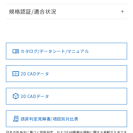
情報更新：2026/7/29
規格認証/適合状況
ログイン/会員登録
EU RoHS
注意事項・凡例
UL認証
CSA認証
CEマーキング
Yes
Yes
Yes
対応状況
対応予定月
※1
※2
ダウンロードデータをご利用いただく前に、以下を必ずお読
みください。
カタログ/データシート/マニュアル
対応済み
ソフトウェアの使用条件
LR型式承認
DNV型式承認
BV型式承認
KR型式承
（イギリス
（ノルウェー
（フランス
（韓国
船舶規格）
船舶規格）
船舶規格）
船舶規格
中国 RoHS
注意事項・凡例
2D CADデータ
No
No
No
No
中国 RoHS表
※1 ※2
3D CADデータ
この製品の規格認証/適合状況ページへ
Pb
Hg
Cd
Cr(VI)
その他の認証はこちらのページからご検索ください
該非判定見解書/項目別対比表
O
O
O
O
日本の外為法に基づく該非判定、およびEAR再輸出規制に関する見解が入手でき