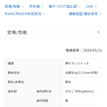
定格/性能
外形図
取りつけ穴加工図
CAD
RoHS/REACH対応状況
規格認証/適合状況
定格/性能
情報更新：2026/05/21
種類
押ボタンスイッチ
胴体形状
丸胴形(φ22/25mm共用)
照光/非照光
照光
操作部
操作部形状
きのこ 中形(φ40mm)
操作部色
黄