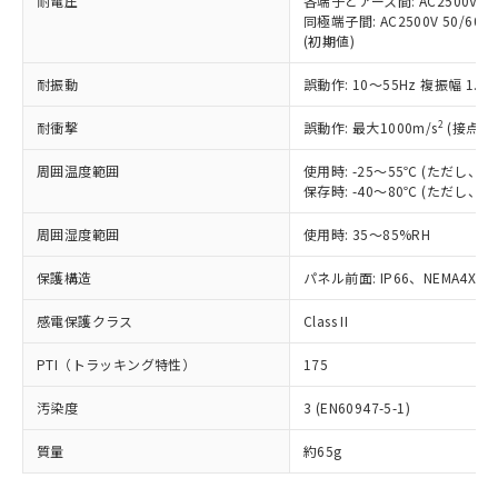
耐電圧
各端子とアース間: AC2500V 50/
「－」：未確認です。当社販売部門へお問
むを得ず変更することがあります。
為替および外国貿易法に定める商品
在庫状況および標準価格照会結果は、
同極端子間: AC2500V 50/60
い合わせください。
（以下｢規制貨物等」という）を輸出
(初期値)
記載している更新日時点での社内デー
*EU RoHS指令（10物質）：
または国外への提供する場合は、日本
記
タに基づき作成されるものであり、閲
説明
鉛(Pb) 1000ppm以下、 水銀(Hg) 1000ppm以下、 カド
*中国RoHS10物質の基準値 (GB/T26572)：
国政府の輸出許可(または役務取引許
耐振動
誤動作: 10～55Hz 複振幅 1.
号
覧された時点での実際の在庫および標
ミウム(Cd) 100ppm以下、
Pb(鉛) :1000ppm、 Hg(水銀) : 1000ppm、 Cd(カドミウ
可)を取得するなどの必要な手続きを
六価クロム(Cr(Ⅵ)) 1000ppm以下、ポリ臭化ビフェニル
ム) : 100ppm、
準価格とは異なる場合があることをご
類(PBB) 1000ppm以下、ポリ臭化ジフェニルエーテル類
2
Cr(Ⅵ)(六価クロム) : 1000ppm、 PBBs(ポリ臭化ビフェ
耐衝撃
誤動作: 最大1000m/s
(接点開
とります。
了承ください。
(PBDE) 1000ppm以下、フタル酸ビス(2-エチルヘキシ
○
一定数以上の在庫あり
ニル類) : 1000ppm、 PBDEs(ポリ臭化ジフェニルエーテ
当社は規制貨物を破棄する場合は、完
ル) (DEHP)(別名：DOP) 1000ppm以下、フタル酸ブチ
正式な納期状況および標準価格はお客
ル類) : 1000ppm、
周囲温度範囲
使用時: -25～55℃ (ただし
ルベンジル（BBP） 1000ppm以下、フタル酸ジブチル
全に破砕するなど、違法に輸出されな
DBP(フタル酸ジブチル) : 1000ppm、 DIBP(フタル酸ジ
様のお取引先、またはお客様担当のオ
（DBP） 1000ppm以下、フタル酸ジイソブチル
保存時: -40～80℃ (ただし
イソブチル) : 1000ppm、 BBP(フタル酸ブチルベンジ
△
一定数には満たないが在庫あり
いよう必要な手段を講じます。
ムロン制御機器販売店・当社販売員に
(DIBP) 1000ppm以下
ル) : 1000ppm、
当社は貴社製品を、核兵器、ミサイ
但し、RoHS指令で産業用監視および制御機器に対する
DEHP(フタル酸ビス(2-エチルヘキシル)) : 1000ppm
ご相談ください。
周囲湿度範囲
使用時: 35～85%RH
適用除外項目は除く。
ル、化学兵器、生物兵器またはその他
－
在庫なし(最新の在庫状況につ
オムロン制御機器販売店や当社販売拠
フタル酸エステル類の４物質については閾値を超える意
武器並びにこれらの製造装置等に一切
いては、お客様のお取引先、ま
図的な使用がないことを確認しています。
点は「
販売ネットワーク
」をご確認
保護構造
パネル前面: IP66、NEMA4X, N
※2 環境保護使用期限
使用いたしません。
たはお客様担当のオムロン制御
ください。
当社は、貴社製品を第三者に販売する
機器販売店・当社販売員にご確
感電保護クラス
Class II
在庫状況および標準価格結果を当社の
※2 対応予定月
「ｅ」：有害物質（10物質）のすべてが基
場合は、上記1、2および3の内容を当
認ください)
事前の承諾なく第三者に漏洩または開
準値以下であることを示します。
該第三者に通知します。また当社は、
PTI（トラッキング特性）
175
示しないようお願いします。
部品在庫の切り替え状況などにより、予定
「10」：通常の使用状況下において有害物
販売先および販売に係わる関係者が違
マイパーツ機能（部品リスト作成サー
空
受注生産機種、また在庫状況の
月が前後することがあります。
質が外部に漏えいし、環境に深刻な影響を
汚染度
3 (EN60947-5-1)
法に輸出するおそれがある場合は、取
ビス）をご利用いただくには、I-Web
白
情報を公開していない機種
及ぼさない年数を意味します。
り引きをいたしません。
メンバーズにご登録されている必要が
質量
約65g
「－」：未確認です。当社販売部門へお問
あります。
い合わせください。
お客様が当ウェブサイト上で当社にご