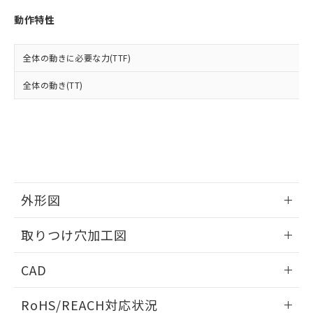
※3 非含有証明書ダウンロード
登録された部品リストについて、当社
動作特性
および当社の共同利用者が、当社の製
下記の非含有証明書をダウンロードするこ
品・サービスに関するお客様との取
とができます。
合意する
キャンセル
引・商談に必要な範囲で利用すること
全体の動きに必要な力(TTF)
をご了承ください。
EU RoHS指令（10物質）の非含有証明書
※当社の共同利用者とは、
"個人情報
全体の動き(TT)
51物質の非含有証明書（当社基準）
の共同利用に関して"
の「1.共同利
※本証明書は発行日時点で非含有を証明す
用者の範囲」に記載されている法人を
るもので、過去に遡って非含有を証明する
指します。
ものではありません。
また、RoHS指令のフタル酸エステル類４
物質の対応では、対応完了までの期間は出
荷製品に未対応品が混在することから備考
欄に対応日を記載しておりました。
外形図
既に当社にて対応品への在庫切替を完了
していることから、特段のことがない限
情報更新：2026/05/21
取りつけ穴加工図
り、2022年1月12日より割愛しておりま
す。
情報更新：2026/05/21
CAD
ログイン/会員登録いただくと、CADデータをダウンロー
RoHS/REACH対応状況
ドすることができます。