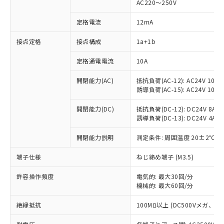
AC220～250V
定格電流
12mA
※1 対応状況
接点定格
接点構成
1a+1b
対応済み：EU RoHS指令（10物質）の
定格通電電流
10A
非含有に対応した製品が提供可能な商品で
開閉能力(AC)
抵抗負荷(AC-12): AC24V 10A/A
す。
誘導負荷(AC-15): AC24V 10A/AC
対応予定：EU RoHS指令（10物質）の非含
ご利用条件
有に対応した製品に切り替える予定のある
開閉能力(DC)
抵抗負荷(DC-12): DC24V 8A/DC
商品です。
誘導負荷(DC-13): DC24V 4A/DC
対応予定なし：EU RoHS指令（10物質）の
以下の条件をお読みいただき、同意のうえ
非含有に非対応の商品で、対応品を出す予
開閉能力説明
測定条件: 周囲温度 20±2℃、
ご利用ください。
定はありません。
調査・確認中：EU RoHS指令（10物質）の
端子仕様
ねじ締め端子 (M3.5)
本サービスは、当社制御機器事業取扱
※1 中国RoHS○×表
非含有の対応状況を調査中または確認中の
商品の当社在庫状況および標準価格
商品です。
許容操作頻度
電気的: 最大30回/分
(税抜)を提供させていただくもので
「○」：最大均質材料含有率が中国RoHSの
機械的: 最大60回/分
非該当品：ライセンス料など無形物で、有
す。
基準値以下であることを示します。
害物質有無と関係のない商品です。
当社制御機器事業取扱商品の中には、
絶縁抵抗
100MΩ以上 (DC500Vメガ、
「×」：最大均質材料含有率が中国RoHSの
仕入先様の事情により、非含有部品として
本サービスの対象外となる商品もある
基準値を超えていることを示します。
いたものが、含有品と判明した場合などや
当社は、これら貴社製品のうち、外国
ことをご了承ください。