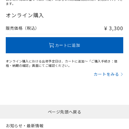
ます。
"対応済み"や非含有の記載がされた商品であっても、流通
在庫等で未対応品が混在する可能性があります。
オンライン購入
非含有品が必要な際は、弊社営業部門もしくは販売店へお
問い合わせください。
¥ 3,300
販売価格（税込）
この製品のRoHS/REACH対応状況ページへ
カートに追加
オンライン購入における出荷予定日は、カートに追加～「ご購入手続き：価
格・納期の確認」画面にてご確認ください。
カートをみる
ページ先頭へ戻る
お知らせ・最新情報