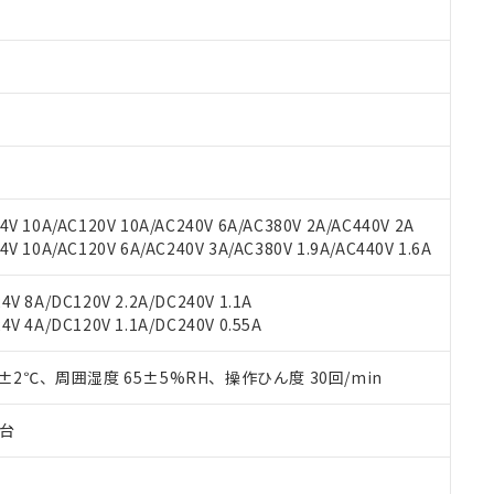
みいただき、同意のうえご利用ください。
材料含有率が中国RoHSの基準値以下であることを示します。
材料含有率が中国RoHSの基準値を超えていることを示します。
、当社制御機器事業取扱商品の当社在庫状況および標準価格(税抜)
ら貴社製品のうち、外国為替および外国貿易法に定める商品（以下｢
質）：
す。当社販売部門へお問い合わせください。
 水銀(Hg) 1000ppm以下、 カドミウム(Cd) 100ppm以下、
たは国外への提供する場合は、日本国政府の輸出許可(または役務取
000ppm以下、ポリ臭化ビフェニル類(PBB) 1000ppm以下、ポリ臭化ジフェニルエーテル類(P
事業取扱商品の中には、本サービスの対象外となる商品もあること
手続きをとります。
キシル) (DEHP)(別名：DOP) 1000ppm以下、フタル酸ブチルベンジル（BBP） 100
(GB/T26572)：
以下、フタル酸ジイソブチル (DIBP) 1000ppm以下
び標準価格照会結果は、記載している更新日時点での社内データに
物を破棄する場合は、完全に破砕するなど、違法に輸出されないよ
(水銀) : 1000ppm、 Cd(カドミウム) : 100ppm、
業用監視および制御機器に対する適用除外項目は除く。
覧された時点での実際の在庫および標準価格とは異なる場合がある
1000ppm、 PBBs(ポリ臭化ビフェニル類) : 1000ppm、 PBDEs(ポリ臭化ジフェニルエーテル類
物質については閾値を超える意図的な使用がないことを確認しています。
上の在庫あり
 1000ppm、 DIBP(フタル酸ジイソブチル) : 1000ppm、 BBP(フタル酸ブチルベンジル) :
品を、核兵器、ミサイル、化学兵器、生物兵器またはその他武器並
チルヘキシル)) : 1000ppm
況および標準価格はお客様のお取引先、またはお客様担当のオムロ
用いたしません。
V 10A/AC120V 10A/AC240V 6A/AC380V 2A/AC440V 2A
ご相談ください。
は満たないが在庫あり
製品を第三者に販売する場合は、上記1、2および3の内容を当該第
 10A/AC120V 6A/AC240V 3A/AC380V 1.9A/AC440V 1.6A
機器販売店や当社販売拠点は「
販売ネットワーク
」をご確認くだ
販売先および販売に係わる関係者が違法に輸出するおそれがある場
用期限
び標準価格結果を当社の事前の承諾なく第三者に漏洩または開示し
え状況などにより、予定月が前後することがあります。
(最新の在庫状況については、お客様のお取引先、またはお客様担当
V 8A/DC120V 2.2A/DC240V 1.1A
（10物質）のすべてが基準値以下であることを示します。
店・当社販売員にご確認ください)
能（部品リスト作成サービス）をご利用いただくには、I-Webメン
V 4A/DC120V 1.1A/DC240V 0.55A
使用状況下において有害物質が外部に漏えいし、環境に深刻な影響を
あります。
機種、また在庫状況の情報を公開していない機種
ェブサイト上で当社にご登録された部品リストについて、当社およ
書ダウンロード
す。当社販売部門へお問い合わせください。
0±2℃、周囲湿度 65±5%RH、操作ひん度 30回/min
品・サービスに関するお客様との取引・商談に必要な範囲で利用す
合意する
キャンセル
書をダウンロードすることができます。
子台
利用者とは、
"個人情報の共同利用に関して"
の「1.共同利用者の
します。
10物質）の非含有証明書
明書（当社基準）