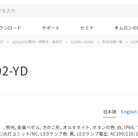
ウンロード
サポート
セミナ
オムロンの
示灯
>
φ22(φ25):照光・非照光・表示灯
>
A22NN / A22NL
>
形式仕様一覧
>
A22
2-YD
日本語
English
 照光, 金属ベゼル, きのこ形, オルタネイト, ボタンの色: 白, IP66
C/点灯ユニット/NC, LEDランプ色: 黄, LEDランプ電圧: AC100/110/1