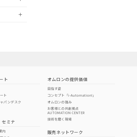
2026/7/29
担当オムロン営
お問い合わせ
ート
オムロンの提供価値
目指す姿
ポート
コンセプト「i-Automation!」
ジャパンデスク
オムロンの強み
お客様との共創拠点
AUTOMATION CENTER
DIBP
BBP
DEHP
環境保護
技術を磨く現場
・セミナ
使用期限
案内
販売ネットワーク