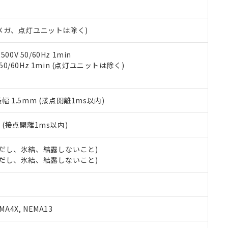
日時点で非含有を証明するもので、過去に遡って非含有を証明するも
令のフタル酸エステル類４物質の対応では、対応完了までの期間は出
備考欄に対応日を記載しておりました。
00Vメガ、点灯ユニットは除く)
品への在庫切替を完了していることから、特段のことがない限り、20
す。
0V 50/60Hz 1min
 50/60Hz 1min (点灯ユニットは除く)
振幅 1.5mm (接点開離1ms以内)
2
(接点開離1ms以内)
 (ただし、氷結、結露しないこと)
 (ただし、氷結、結露しないこと)
A4X, NEMA13