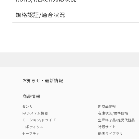
規格認証/適合状況
EU RoHS
注意事項・凡例
A22NL-MMA-TWA-P202-YDについての規格認証/適
業員または販売店にお問い合わせください。
ダウンロードデータをご利用いただく前に、以下を必ずお読
対応状況
対応予定月
※1
※2
ソフトウェアの使用条件
対応済み
お知らせ・最新情報
中国 RoHS
注意事項・凡例
商品情報
中国 RoHS表
※1 ※2
センサ
新商品情報
FAシステム機器
在庫状況/標準価格
Pb
Hg
Cd
Cr(V
モーション/ドライブ
生産終了品/推奨代替品
ロボティクス
特設サイト
セーフティ
動画ライブラリ