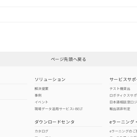
情報更新：
ログイン/会員登録
合状況については、「カスタマーサポートセンタ お客様相談室」または貴社
みください。
非含有証明書
※3
ページ先頭へ戻る
ダウンロードはこちら
ソリューション
サービスサポ
解決提案
テスト機貸出
事例
ロボティクスサ
イベント
日本語相談窓口
現場データ活用サービスi-BELT
輸出該非判定
I)
PBBs
PBDEs
DBP
ダウンロードセンタ
eラーニング
カタログ
eラーニングのご