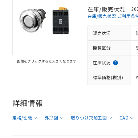
在庫/販売状況
20
在庫/販売状況 ご利用条
販売状況
機種区分
画像をクリックすると大きくなります
在庫状況
標準価格(税別)
詳細情報
定格/性能
外形図
取りつけ穴加工図
CAD