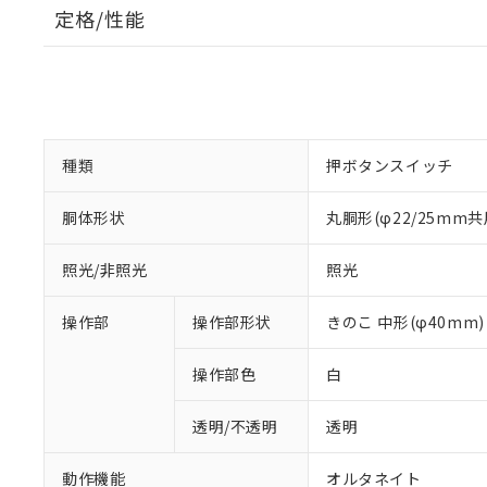
定格/性能
種類
押ボタンスイッチ
胴体形状
丸胴形(φ22/25mm共
照光/非照光
照光
操作部
操作部形状
きのこ 中形(φ40mm)
操作部色
白
透明/不透明
透明
動作機能
オルタネイト