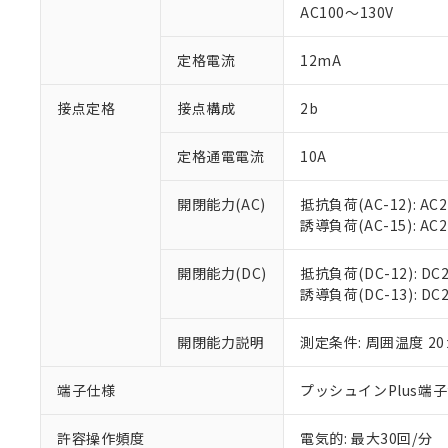
AC100～130V
があります。
以下の条件をお読
「○」：最大均質
「×」：最大均質
本サービスは
当社は、これ
定格電流
12mA
*EU RoHS指令（10物
「－」：未確認で
鉛(Pb) 1000ppm以下、
くものです。
う）を輸出ま
記
説明
六価クロム(Cr(Ⅵ)) 1
当社制御機器
などの必要な
フタル酸ビス(2-エチルヘ
接点定格
接点構成
2b
号
*中国RoHS10物質の基準値 
ル（DBP） 1000ppm
在庫状況およ
当社は規制貨
Pb(鉛) :1000ppm、 Hg
但し、RoHS指令で産
のであり、閲
ます。
Cr(Ⅵ)(六価クロム) : 
フタル酸エステル類の４
定格通電電流
10A
○
一定数以
DBP(フタル酸ジブチル) :
い。
当社は貴社製
DEHP(フタル酸ビス(2-エ
正式な納期状
置等に一切使
開閉能力(AC)
抵抗負荷(AC-12): AC24
当社販売員に
※2 対応予定月
△
一定数に
当社は、貴社
誘導負荷(AC-15): AC24V
オムロン制御
また当社は、
※2 環境保護使
在庫状況およ
部品在庫の切り替
たしません。
－
在庫なし
す。
開閉能力(DC)
抵抗負荷(DC-12): DC24
「ｅ」：有害物質
機器販売
マイパーツ機
誘導負荷(DC-13): DC24
「10」：通常の
ている必要が
味します。
空
受注生産
お客様が当ウ
※3 非含有証明
「－」：未確認で
開閉能力説明
測定条件: 周囲温度 2
白
が、当社の製
さい。
下記の非含有証明
端子仕様
プッシュインPlus端
※当社の共同
いる法人を指
EU RoHS指令（
許容操作頻度
電気的: 最大30回/分
51物質の非含有証