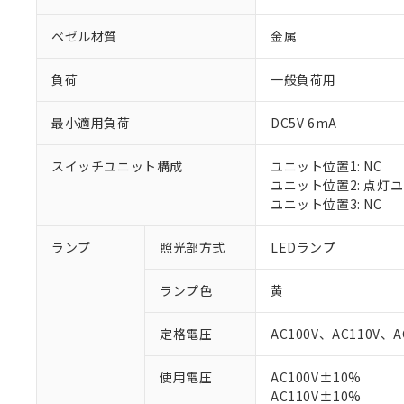
ベゼル材質
金属
負荷
一般負荷用
最小適用負荷
DC5V 6mA
スイッチユニット構成
ユニット位置1: NC
ユニット位置2: 点灯
ユニット位置3: NC
ランプ
照光部方式
LEDランプ
※1 対応状況
ランプ色
黄
対応済み：EU
対応予定：EU R
定格電圧
AC100V、AC110V、A
対応予定なし：EU
調査・確認中：EU
ご利用条件
使用電圧
AC100V±10%
非該当品：ライセ
※1 中国RoHS
AC110V±10%
仕入先様の事情に