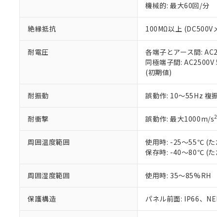
機械的: 最大60回/分
※本証明書は発行
また、RoHS指
混在することから
絶縁抵抗
100MΩ以上 (DC5
既に当社にて対応
り割愛しておりま
耐電圧
各端子とアース間: AC250
同極端子間: AC2500V
(初期値)
耐振動
誤動作: 10～55Hz 複
耐衝撃
誤動作: 最大1000m/s
周囲温度範囲
使用時: -25～55℃
保存時: -40～80℃
周囲湿度範囲
使用時: 35～85%RH
保護構造
パネル前面: IP66、NEM