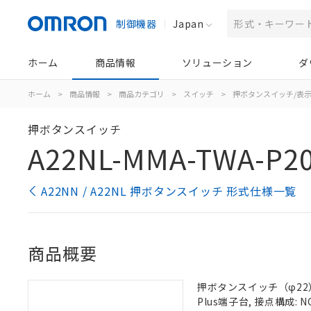
制御機器
Japan
ホーム
商品情報
ソリューション
ダ
ホーム
>
商品情報
>
商品カテゴリ
>
スイッチ
>
押ボタンスイッチ/表
押ボタンスイッチ
A22NL-MMA-TWA-P20
A22NN / A22NL 押ボタンスイッチ 形式仕様一覧
商品概要
押ボタンスイッチ（φ22）,
Plus端子台, 接点構成: N