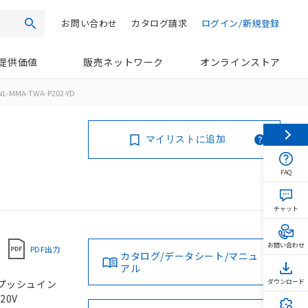
お問い合わせ
カタログ請求
ログイン/新規登録
検索
提供価値
販売ネットワーク
オンラインストア
NL-MMA-TWA-P202-YD
マイリストに追加
FAQ
チャット
お問い合わせ
PDF出力
カタログ/データシート/マニュ
アル
, プッシュイン
ダウンロード
20V