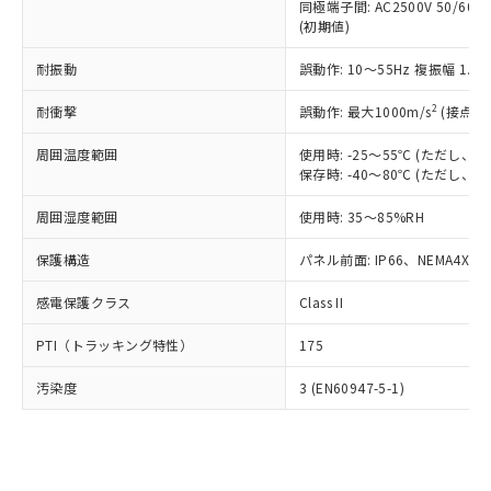
類(PBB) 1000ppm以下、ポリ臭化ジフェニルエーテル類
同極端子間: AC2500V 50/60
Cr(Ⅵ)(六価クロム) : 1000ppm、 PBBs(ポリ臭化ビフェ
とります。
了承ください。
(PBDE) 1000ppm以下、フタル酸ビス(2-エチルヘキシ
○
一定数以上の在庫あり
ニル類) : 1000ppm、 PBDEs(ポリ臭化ジフェニルエーテ
(初期値)
当社は規制貨物を破棄する場合は、完
ル) (DEHP)(別名：DOP) 1000ppm以下、フタル酸ブチ
正式な納期状況および標準価格はお客
ル類) : 1000ppm、
ルベンジル（BBP） 1000ppm以下、フタル酸ジブチル
全に破砕するなど、違法に輸出されな
DBP(フタル酸ジブチル) : 1000ppm、 DIBP(フタル酸ジ
様のお取引先、またはお客様担当のオ
耐振動
誤動作: 10～55Hz 複振幅 1.
（DBP） 1000ppm以下、フタル酸ジイソブチル
イソブチル) : 1000ppm、 BBP(フタル酸ブチルベンジ
△
一定数には満たないが在庫あり
いよう必要な手段を講じます。
ムロン制御機器販売店・当社販売員に
(DIBP) 1000ppm以下
ル) : 1000ppm、
当社は貴社製品を、核兵器、ミサイ
但し、RoHS指令で産業用監視および制御機器に対する
DEHP(フタル酸ビス(2-エチルヘキシル)) : 1000ppm
ご相談ください。
2
耐衝撃
誤動作: 最大1000m/s
(接点開
適用除外項目は除く。
ル、化学兵器、生物兵器またはその他
－
在庫なし(最新の在庫状況につ
オムロン制御機器販売店や当社販売拠
フタル酸エステル類の４物質については閾値を超える意
武器並びにこれらの製造装置等に一切
いては、お客様のお取引先、ま
図的な使用がないことを確認しています。
点は「
販売ネットワーク
」をご確認
周囲温度範囲
使用時: -25～55℃ (ただし
※2 環境保護使用期限
使用いたしません。
たはお客様担当のオムロン制御
保存時: -40～80℃ (ただし
ください。
当社は、貴社製品を第三者に販売する
機器販売店・当社販売員にご確
在庫状況および標準価格結果を当社の
※2 対応予定月
「ｅ」：有害物質（10物質）のすべてが基
場合は、上記1、2および3の内容を当
周囲湿度範囲
使用時: 35～85%RH
認ください)
事前の承諾なく第三者に漏洩または開
準値以下であることを示します。
該第三者に通知します。また当社は、
示しないようお願いします。
部品在庫の切り替え状況などにより、予定
「10」：通常の使用状況下において有害物
保護構造
パネル前面: IP66、NEMA4X, N
販売先および販売に係わる関係者が違
マイパーツ機能（部品リスト作成サー
空
受注生産機種、また在庫状況の
月が前後することがあります。
質が外部に漏えいし、環境に深刻な影響を
法に輸出するおそれがある場合は、取
ビス）をご利用いただくには、I-Web
白
情報を公開していない機種
感電保護クラス
Class II
及ぼさない年数を意味します。
り引きをいたしません。
メンバーズにご登録されている必要が
「－」：未確認です。当社販売部門へお問
あります。
PTI（トラッキング特性）
175
い合わせください。
お客様が当ウェブサイト上で当社にご
※3 非含有証明書ダウンロード
登録された部品リストについて、当社
汚染度
3 (EN60947-5-1)
および当社の共同利用者が、当社の製
下記の非含有証明書をダウンロードするこ
品・サービスに関するお客様との取
とができます。
合意する
キャンセル
引・商談に必要な範囲で利用すること
をご了承ください。