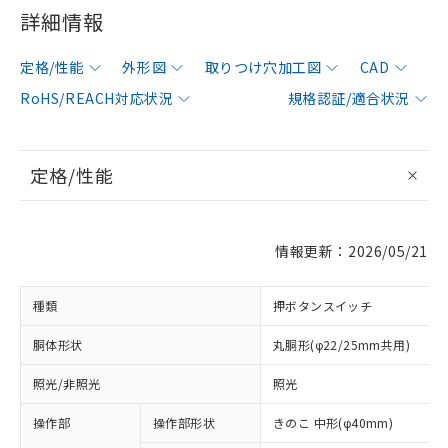
詳細情報
定格/性能
外形図
取りつけ穴加工図
CAD
RoHS/REACH対応状況
規格認証/適合状況
定格/性能
情報更新：2026/05/21
種類
押ボタンスイッチ
胴体形状
丸胴形(φ22/25mm共用)
照光/非照光
照光
操作部
操作部形状
きのこ 中形(φ40mm)