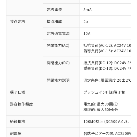
対応済み：EU RoHS指令（10物質）の
定格電流
5mA
非含有に対応した製品が提供可能な商品で
す。
接点定格
接点構成
2b
対応予定：EU RoHS指令（10物質）の非含
ご利用条件
有に対応した製品に切り替える予定のある
定格通電電流
10A
商品です。
対応予定なし：EU RoHS指令（10物質）の
開閉能力(AC)
抵抗負荷(AC-12): AC24V 10A/A
以下の条件をお読みいただき、同意のうえ
非含有に非対応の商品で、対応品を出す予
誘導負荷(AC-15): AC24V 10A/AC
ご利用ください。
定はありません。
調査・確認中：EU RoHS指令（10物質）の
開閉能力(DC)
抵抗負荷(DC-12): DC24V 8A/DC
本サービスは、当社制御機器事業取扱
※1 中国RoHS○×表
非含有の対応状況を調査中または確認中の
誘導負荷(DC-13): DC24V 4A/DC
商品の当社在庫状況および標準価格
商品です。
(税抜)を提供させていただくもので
「○」：最大均質材料含有率が中国RoHSの
開閉能力説明
測定条件: 周囲温度 20±2℃、
非該当品：ライセンス料など無形物で、有
す。
基準値以下であることを示します。
害物質有無と関係のない商品です。
当社制御機器事業取扱商品の中には、
端子仕様
プッシュインPlus端子台
「×」：最大均質材料含有率が中国RoHSの
仕入先様の事情により、非含有部品として
本サービスの対象外となる商品もある
基準値を超えていることを示します。
いたものが、含有品と判明した場合などや
当社は、これら貴社製品のうち、外国
ことをご了承ください。
許容操作頻度
電気的: 最大30回/分
「－」：未確認です。当社販売部門へお問
むを得ず変更することがあります。
為替および外国貿易法に定める商品
在庫状況および標準価格照会結果は、
機械的: 最大60回/分
い合わせください。
（以下｢規制貨物等」という）を輸出
記載している更新日時点での社内デー
*EU RoHS指令（10物質）：
または国外への提供する場合は、日本
絶縁抵抗
100MΩ以上 (DC500Vメガ、
記
タに基づき作成されるものであり、閲
説明
鉛(Pb) 1000ppm以下、 水銀(Hg) 1000ppm以下、 カド
*中国RoHS10物質の基準値 (GB/T26572)：
国政府の輸出許可(または役務取引許
号
覧された時点での実際の在庫および標
ミウム(Cd) 100ppm以下、
Pb(鉛) :1000ppm、 Hg(水銀) : 1000ppm、 Cd(カドミウ
可)を取得するなどの必要な手続きを
耐電圧
各端子とアース間: AC2500V 50/
六価クロム(Cr(Ⅵ)) 1000ppm以下、ポリ臭化ビフェニル
ム) : 100ppm、
準価格とは異なる場合があることをご