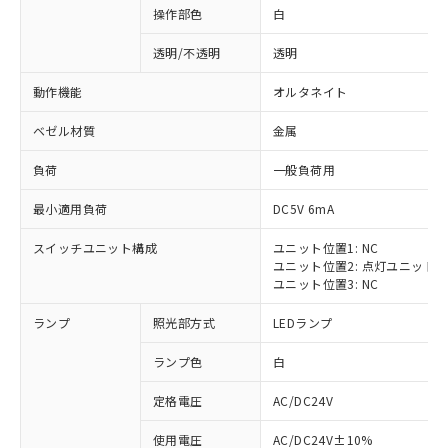
操作部色
白
透明/不透明
透明
動作機能
オルタネイト
ベゼル材質
金属
負荷
一般負荷用
最小適用負荷
DC5V 6mA
スイッチユニット構成
ユニット位置1: NC
ユニット位置2: 点灯ユニット
ユニット位置3: NC
ランプ
照光部方式
LEDランプ
ランプ色
白
定格電圧
AC/DC24V
※1 対応状況
使用電圧
AC/DC24V±10%