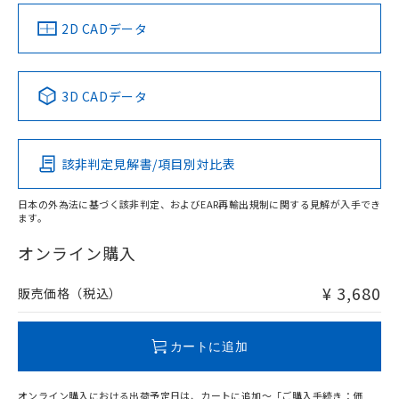
中国 RoHS
注意事項・凡例
2D CADデータ
中国 RoHS表
※1 ※2
3D CADデータ
Pb
Hg
Cd
Cr(VI)
該非判定見解書/項目別対比表
X
O
O
O
日本の外為法に基づく該非判定、およびEAR再輸出規制に関する見解が入手でき
ます。
"対応済み"や非含有の記載がされた商品であっても、流通
在庫等で未対応品が混在する可能性があります。
オンライン購入
非含有品が必要な際は、弊社営業部門もしくは販売店へお
問い合わせください。
¥ 3,680
販売価格（税込）
この製品のRoHS/REACH対応状況ページへ
カートに追加
オンライン購入における出荷予定日は、カートに追加～「ご購入手続き：価