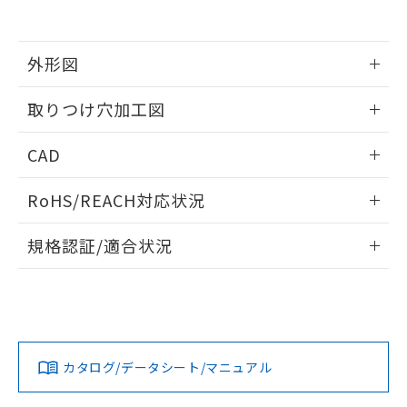
EU RoHS指令（10物質）の非含有証明書
※当社の共同利用者とは、
"個人情報
51物質の非含有証明書（当社基準）
の共同利用に関して"
の「1.共同利
※本証明書は発行日時点で非含有を証明す
用者の範囲」に記載されている法人を
るもので、過去に遡って非含有を証明する
外形図
指します。
ものではありません。
また、RoHS指令のフタル酸エステル類４
情報更新：2026/05/21
取りつけ穴加工図
物質の対応では、対応完了までの期間は出
荷製品に未対応品が混在することから備考
情報更新：2026/05/21
CAD
欄に対応日を記載しておりました。
既に当社にて対応品への在庫切替を完了
ログイン/会員登録いただくと、CADデータをダウンロー
していることから、特段のことがない限
RoHS/REACH対応状況
ドすることができます。
り、2022年1月12日より割愛しておりま
す。
情報更新：2026/7/29
規格認証/適合状況
ログイン/会員登録
EU RoHS
注意事項・凡例
A22NL-MMA-TWA-P202-WCについての規格認証/適合状況に
ついては、「カスタマーサポートセンタ お客様相談室」また
は貴社担当オムロン営業員または販売店にお問い合わせくだ
対応状況
対応予定月
※1
※2
さい。
ダウンロードデータをご利用いただく前に、以下を必ずお読
みください。
カタログ/データシート/マニュアル
対応済み
ソフトウェアの使用条件
お問い合わせ