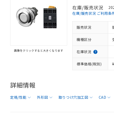
在庫/販売状況
20
在庫/販売状況 ご利用条
販売状況
機種区分
画像をクリックすると大きくなります
在庫状況
標準価格(税別)
詳細情報
定格/性能
外形図
取りつけ穴加工図
CAD