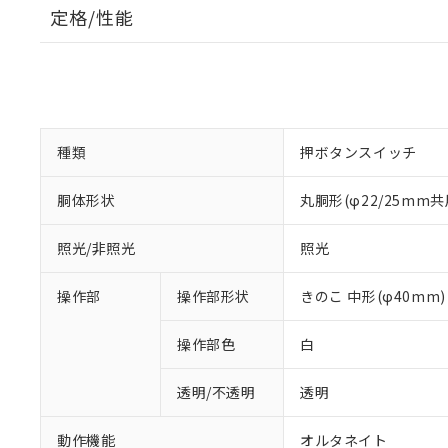
定格/性能
種類
押ボタンスイッチ
胴体形状
丸胴形(φ22/25mm共
照光/非照光
照光
操作部
操作部形状
きのこ 中形(φ40mm)
操作部色
白
透明/不透明
透明
動作機能
オルタネイト