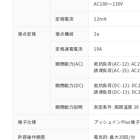
AC100～130V
があります。
以下の条件をお読
「○」：最大均質
「×」：最大均質
本サービスは
当社は、これ
定格電流
12mA
*EU RoHS指令（10物
「－」：未確認で
鉛(Pb) 1000ppm以下、
くものです。
う）を輸出ま
記
説明
六価クロム(Cr(Ⅵ)) 1
当社制御機器
などの必要な
フタル酸ビス(2-エチルヘ
接点定格
接点構成
2a
号
*中国RoHS10物質の基準値 
ル（DBP） 1000ppm
在庫状況およ
当社は規制貨
Pb(鉛) :1000ppm、 Hg
但し、RoHS指令で産
のであり、閲
ます。
Cr(Ⅵ)(六価クロム) : 
フタル酸エステル類の４
定格通電電流
10A
○
一定数以
DBP(フタル酸ジブチル) :
い。
当社は貴社製
DEHP(フタル酸ビス(2-エ
正式な納期状
置等に一切使
開閉能力(AC)
抵抗負荷(AC-12): AC24
当社販売員に
※2 対応予定月
△
一定数に
当社は、貴社
誘導負荷(AC-15): AC24V
オムロン制御
また当社は、
※2 環境保護使
在庫状況およ
部品在庫の切り替
たしません。
－
在庫なし
す。
開閉能力(DC)
抵抗負荷(DC-12): DC24
「ｅ」：有害物質
機器販売
マイパーツ機
誘導負荷(DC-13): DC24
「10」：通常の
ている必要が
味します。
空
受注生産
お客様が当ウ
※3 非含有証明
「－」：未確認で
開閉能力説明
測定条件: 周囲温度 2
白
が、当社の製
さい。
下記の非含有証明
端子仕様
プッシュインPlus端
※当社の共同
いる法人を指
EU RoHS指令（
許容操作頻度
電気的: 最大30回/分
51物質の非含有証