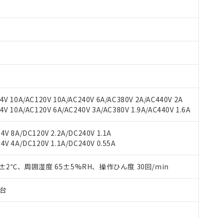
みいただき、同意のうえご利用ください。
材料含有率が中国RoHSの基準値以下であることを示します。
材料含有率が中国RoHSの基準値を超えていることを示します。
、当社制御機器事業取扱商品の当社在庫状況および標準価格(税抜)
ら貴社製品のうち、外国為替および外国貿易法に定める商品（以下｢
質）：
す。当社販売部門へお問い合わせください。
 水銀(Hg) 1000ppm以下、 カドミウム(Cd) 100ppm以下、
たは国外への提供する場合は、日本国政府の輸出許可(または役務取
000ppm以下、ポリ臭化ビフェニル類(PBB) 1000ppm以下、ポリ臭化ジフェニルエーテル類(P
事業取扱商品の中には、本サービスの対象外となる商品もあること
手続きをとります。
キシル) (DEHP)(別名：DOP) 1000ppm以下、フタル酸ブチルベンジル（BBP） 100
(GB/T26572)：
以下、フタル酸ジイソブチル (DIBP) 1000ppm以下
び標準価格照会結果は、記載している更新日時点での社内データに
物を破棄する場合は、完全に破砕するなど、違法に輸出されないよ
(水銀) : 1000ppm、 Cd(カドミウム) : 100ppm、
業用監視および制御機器に対する適用除外項目は除く。
覧された時点での実際の在庫および標準価格とは異なる場合がある
1000ppm、 PBBs(ポリ臭化ビフェニル類) : 1000ppm、 PBDEs(ポリ臭化ジフェニルエーテル類
物質については閾値を超える意図的な使用がないことを確認しています。
上の在庫あり
 1000ppm、 DIBP(フタル酸ジイソブチル) : 1000ppm、 BBP(フタル酸ブチルベンジル) :
品を、核兵器、ミサイル、化学兵器、生物兵器またはその他武器並
チルヘキシル)) : 1000ppm
況および標準価格はお客様のお取引先、またはお客様担当のオムロ
用いたしません。
V 10A/AC120V 10A/AC240V 6A/AC380V 2A/AC440V 2A
ご相談ください。
は満たないが在庫あり
製品を第三者に販売する場合は、上記1、2および3の内容を当該第
 10A/AC120V 6A/AC240V 3A/AC380V 1.9A/AC440V 1.6A
機器販売店や当社販売拠点は「
販売ネットワーク
」をご確認くだ
販売先および販売に係わる関係者が違法に輸出するおそれがある場
用期限
び標準価格結果を当社の事前の承諾なく第三者に漏洩または開示し
え状況などにより、予定月が前後することがあります。
(最新の在庫状況については、お客様のお取引先、またはお客様担当
V 8A/DC120V 2.2A/DC240V 1.1A
（10物質）のすべてが基準値以下であることを示します。
店・当社販売員にご確認ください)
能（部品リスト作成サービス）をご利用いただくには、I-Webメン
V 4A/DC120V 1.1A/DC240V 0.55A
使用状況下において有害物質が外部に漏えいし、環境に深刻な影響を
あります。
機種、また在庫状況の情報を公開していない機種
ェブサイト上で当社にご登録された部品リストについて、当社およ
書ダウンロード
す。当社販売部門へお問い合わせください。
0±2℃、周囲湿度 65±5%RH、操作ひん度 30回/min
品・サービスに関するお客様との取引・商談に必要な範囲で利用す
合意する
キャンセル
書をダウンロードすることができます。
子台
利用者とは、
"個人情報の共同利用に関して"
の「1.共同利用者の
します。
10物質）の非含有証明書
明書（当社基準）