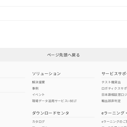
情報更新：
ログイン/会員登録
合状況については、「カスタマーサポートセンタ お客様相談室」または貴社
みください。
非含有証明書
※3
ページ先頭へ戻る
ダウンロードはこちら
ソリューション
サービスサポ
解決提案
テスト機貸出
事例
ロボティクスサ
イベント
日本語相談窓口
現場データ活用サービスi-BELT
輸出該非判定
I)
PBBs
PBDEs
DBP
ダウンロードセンタ
eラーニング
カタログ
eラーニングのご