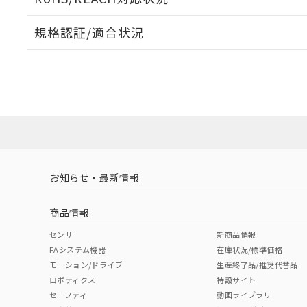
規格認証/適合状況
EU RoHS
注意事項・凡例
A22NL-MMA-TWA-P101-YDについての規格認証/適
業員または販売店にお問い合わせください。
ダウンロードデータをご利用いただく前に、以下を必ずお読
対応状況
対応予定月
※1
※2
ソフトウェアの使用条件
対応済み
お知らせ・最新情報
中国 RoHS
注意事項・凡例
商品情報
中国 RoHS表
※1 ※2
センサ
新商品情報
FAシステム機器
在庫状況/標準価格
Pb
Hg
Cd
Cr(V
モーション/ドライブ
生産終了品/推奨代替品
ロボティクス
特設サイト
セーフティ
動画ライブラリ