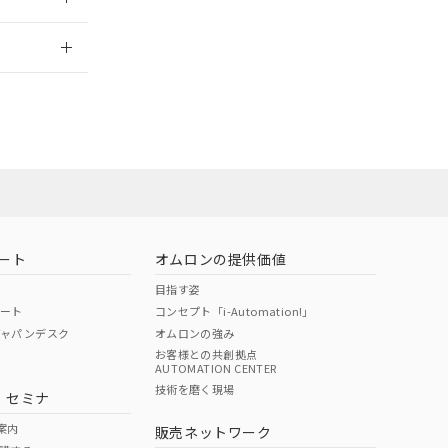
2026/7/29
担当オムロン営
お問い合わせ
ート
オムロンの提供価値
目指す姿
ポート
コンセプト「i-Automation!」
ジャパンデスク
オムロンの強み
お客様との共創拠点
AUTOMATION CENTER
DIBP
BBP
DEHP
環境保護
技術を磨く現場
・セミナ
使用期限
案内
販売ネットワーク