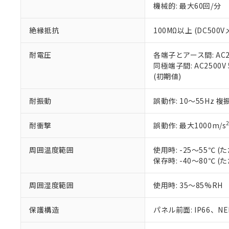
機械的: 最大60回/分
※本証明書は発行
また、RoHS指
混在することから
絶縁抵抗
100MΩ以上 (DC5
既に当社にて対応
り割愛しておりま
耐電圧
各端子とアース間: AC250
同極端子間: AC2500V
(初期値)
耐振動
誤動作: 10～55Hz 複
耐衝撃
誤動作: 最大1000m/s
周囲温度範囲
使用時: -25～55℃
保存時: -40～80℃
周囲湿度範囲
使用時: 35～85%RH
保護構造
パネル前面: IP66、NEM