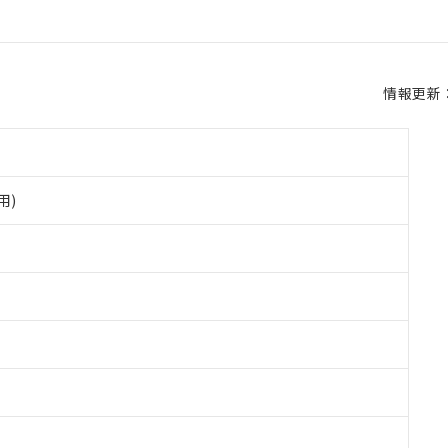
情報更新：2
用)