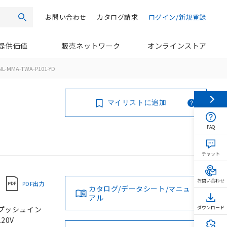
お問い合わせ
カタログ請求
ログイン/新規登録
検索
提供価値
販売ネットワーク
オンラインストア
NL-MMA-TWA-P101-YD
マイリストに追加
FAQ
チャット
お問い合わせ
PDF出力
カタログ/データシート/マニュ
アル
, プッシュイン
ダウンロード
20V