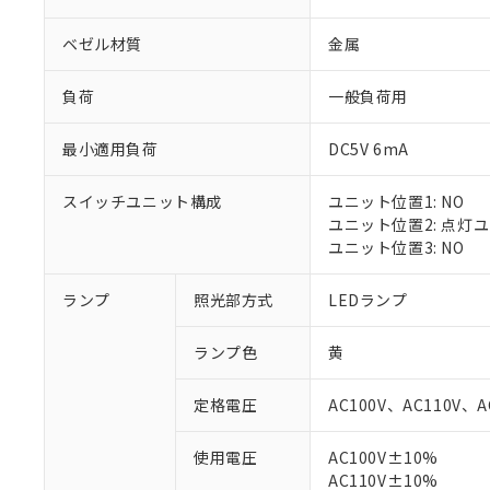
ベゼル材質
金属
負荷
一般負荷用
最小適用負荷
DC5V 6mA
スイッチユニット構成
ユニット位置1: NO
ユニット位置2: 点灯
ユニット位置3: NO
ランプ
照光部方式
LEDランプ
※1 対応状況
ランプ色
黄
対応済み：EU
対応予定：EU R
定格電圧
AC100V、AC110V、A
対応予定なし：EU
調査・確認中：EU
ご利用条件
使用電圧
AC100V±10%
非該当品：ライセ
※1 中国RoHS
AC110V±10%
仕入先様の事情に