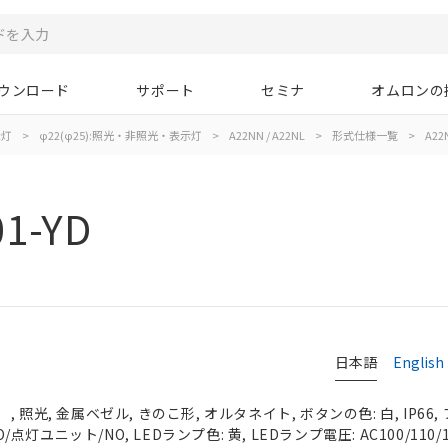
ウンロード
サポート
セミナ
オムロンの
示灯
>
φ22(φ25):照光・非照光・表示灯
>
A22NN / A22NL
>
形式仕様一覧
>
A22
1-YD
日本語
English
 照光, 金属ベゼル, きのこ形, オルタネイト, ボタンの色: 白, IP66
O/点灯ユニット/NO, LEDランプ色: 黄, LEDランプ電圧: AC100/110/1