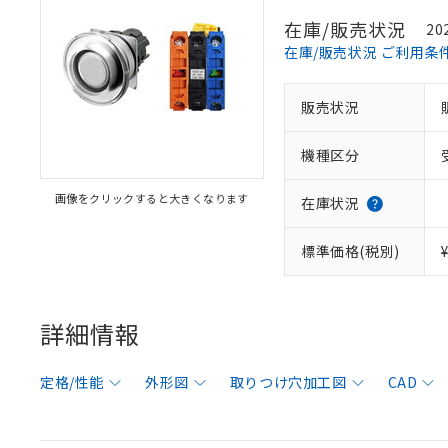
在庫/販売状況
20
在庫/販売状況 ご利用条
販売状況
機種区分
画像をクリックすると大きくなります
在庫状況
標準価格(税別)
詳細情報
定格/性能
外形図
取りつけ穴加工図
CAD