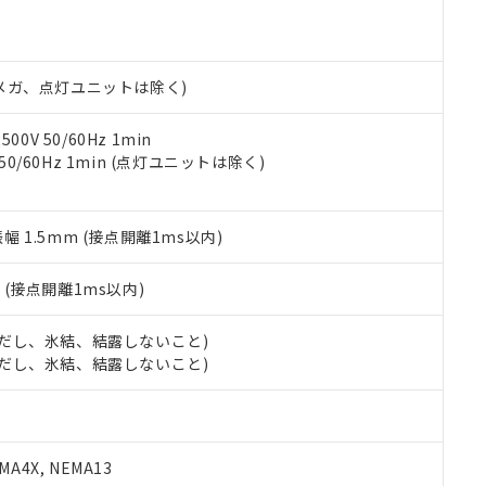
機種、また在庫状況の情報を公開していない機種
ェブサイト上で当社にご登録された部品リストについて、当社およ
書ダウンロード
す。当社販売部門へお問い合わせください。
品・サービスに関するお客様との取引・商談に必要な範囲で利用す
合意する
キャンセル
書をダウンロードすることができます。
利用者とは、
"個人情報の共同利用に関して"
の「1.共同利用者の
00Vメガ、点灯ユニットは除く)
します。
10物質）の非含有証明書
明書（当社基準）
0V 50/60Hz 1min
日時点で非含有を証明するもので、過去に遡って非含有を証明するも
 50/60Hz 1min (点灯ユニットは除く)
令のフタル酸エステル類４物質の対応では、対応完了までの期間は出
備考欄に対応日を記載しておりました。
品への在庫切替を完了していることから、特段のことがない限り、20
振幅 1.5mm (接点開離1ms以内)
す。
2
(接点開離1ms以内)
 (ただし、氷結、結露しないこと)
 (ただし、氷結、結露しないこと)
A4X, NEMA13