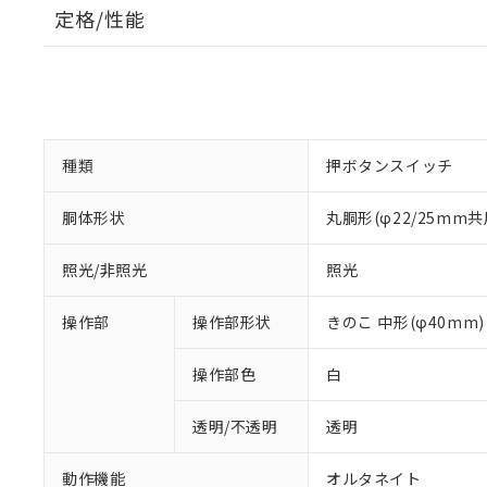
定格/性能
種類
押ボタンスイッチ
胴体形状
丸胴形(φ22/25mm共
照光/非照光
照光
操作部
操作部形状
きのこ 中形(φ40mm)
操作部色
白
透明/不透明
透明
動作機能
オルタネイト