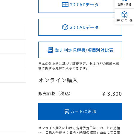
2D CADデータ
在庫・価格
無料テスト機
3D CADデータ
該非判定見解書/項目別対比表
日本の外為法に基づく該非判定、およびEAR再輸出規
制に関する見解が入手できます。
オンライン購入
¥ 3,300
販売価格（税込）
カートに追加
オンライン購入における出荷予定日は、カートに追加
～「ご購入手続き：価格・納期の確認」画面にてご確