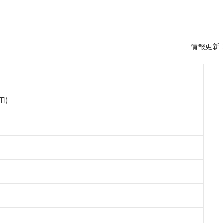
情報更新：2
用)