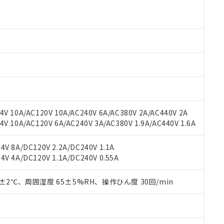
 RoHS指令（10物質）の非含有に対応した製品が提供可能な商品です
oHS指令（10物質）の非含有に対応した製品に切り替える予定のある
 RoHS指令（10物質）の非含有に非対応の商品で、対応品を出す予
 RoHS指令（10物質）の非含有の対応状況を調査中または確認中の
ンス料など無形物で、有害物質有無と関係のない商品です。
○×表
より、非含有部品としていたものが、含有品と判明した場合などやむ
みいただき、同意のうえご利用ください。
材料含有率が中国RoHSの基準値以下であることを示します。
材料含有率が中国RoHSの基準値を超えていることを示します。
、当社制御機器事業取扱商品の当社在庫状況および標準価格(税抜)
ら貴社製品のうち、外国為替および外国貿易法に定める商品（以下｢
質）：
す。当社販売部門へお問い合わせください。
 水銀(Hg) 1000ppm以下、 カドミウム(Cd) 100ppm以下、
たは国外への提供する場合は、日本国政府の輸出許可(または役務取
000ppm以下、ポリ臭化ビフェニル類(PBB) 1000ppm以下、ポリ臭化ジフェニルエーテル類(P
V 10A/AC120V 10A/AC240V 6A/AC380V 2A/AC440V 2A
事業取扱商品の中には、本サービスの対象外となる商品もあること
手続きをとります。
キシル) (DEHP)(別名：DOP) 1000ppm以下、フタル酸ブチルベンジル（BBP） 100
(GB/T26572)：
以下、フタル酸ジイソブチル (DIBP) 1000ppm以下
 10A/AC120V 6A/AC240V 3A/AC380V 1.9A/AC440V 1.6A
び標準価格照会結果は、記載している更新日時点での社内データに
物を破棄する場合は、完全に破砕するなど、違法に輸出されないよ
(水銀) : 1000ppm、 Cd(カドミウム) : 100ppm、
業用監視および制御機器に対する適用除外項目は除く。
覧された時点での実際の在庫および標準価格とは異なる場合がある
1000ppm、 PBBs(ポリ臭化ビフェニル類) : 1000ppm、 PBDEs(ポリ臭化ジフェニルエーテル類
物質については閾値を超える意図的な使用がないことを確認しています。
上の在庫あり
 1000ppm、 DIBP(フタル酸ジイソブチル) : 1000ppm、 BBP(フタル酸ブチルベンジル) :
品を、核兵器、ミサイル、化学兵器、生物兵器またはその他武器並
V 8A/DC120V 2.2A/DC240V 1.1A
チルヘキシル)) : 1000ppm
況および標準価格はお客様のお取引先、またはお客様担当のオムロ
用いたしません。
V 4A/DC120V 1.1A/DC240V 0.55A
ご相談ください。
は満たないが在庫あり
製品を第三者に販売する場合は、上記1、2および3の内容を当該第
機器販売店や当社販売拠点は「
販売ネットワーク
」をご確認くだ
販売先および販売に係わる関係者が違法に輸出するおそれがある場
用期限
0±2℃、周囲湿度 65±5%RH、操作ひん度 30回/min
び標準価格結果を当社の事前の承諾なく第三者に漏洩または開示し
え状況などにより、予定月が前後することがあります。
(最新の在庫状況については、お客様のお取引先、またはお客様担当
（10物質）のすべてが基準値以下であることを示します。
店・当社販売員にご確認ください)
能（部品リスト作成サービス）をご利用いただくには、I-Webメン
使用状況下において有害物質が外部に漏えいし、環境に深刻な影響を
あります。