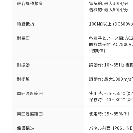
空
受注生産
お客様が当ウ
※3 非含有証明
許容操作頻度
電気的: 最大30回/分
「－」：未確認で
白
が、当社の製
機械的: 最大60回/分
さい。
下記の非含有証明
※当社の共同
絶縁抵抗
100MΩ以上 (DC5
いる法人を指
EU RoHS指令（
51物質の非含有証
耐電圧
各端子とアース間: AC250
※本証明書は発行
同極端子間: AC2500V
また、RoHS指
(初期値)
混在することから
既に当社にて対応
耐振動
誤動作: 10～55Hz 複
り割愛しておりま
耐衝撃
誤動作: 最大1000m/s
周囲温度範囲
使用時: -25～55℃
保存時: -40～80℃
周囲湿度範囲
使用時: 35～85%RH
保護構造
パネル前面: IP66、NEM