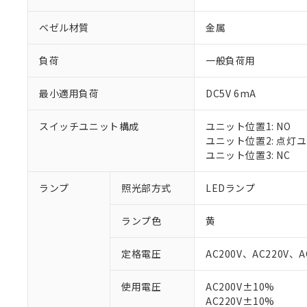
ベゼル材質
金属
負荷
一般負荷用
最小適用負荷
DC5V 6mA
スイッチユニット構成
ユニット位置1: NO
ユニット位置2: 点灯
ユニット位置3: NC
ランプ
照光部方式
LEDランプ
ランプ色
黄
定格電圧
AC200V、AC220V、A
使用電圧
AC200V±10%
※1 対応状況
AC220V±10%