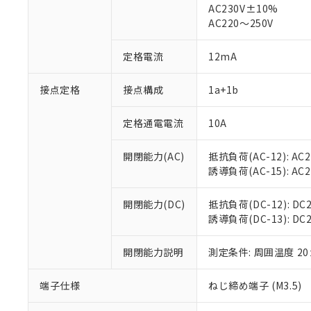
AC230V±10%
対応済み：EU
AC220～250V
対応予定：EU R
対応予定なし：EU
調査・確認中：EU
定格電流
12mA
ご利用条件
非該当品：ライセ
※1 中国RoHS
仕入先様の事情に
接点定格
接点構成
1a+1b
があります。
以下の条件をお読
「○」：最大均質
「×」：最大均質
定格通電電流
10A
本サービスは
当社は、これ
*EU RoHS指令（10物
「－」：未確認で
鉛(Pb) 1000ppm以下、
くものです。
う）を輸出ま
記
説明
六価クロム(Cr(Ⅵ)) 1
開閉能力(AC)
抵抗負荷(AC-12): AC24
当社制御機器
などの必要な
フタル酸ビス(2-エチルヘ
号
*中国RoHS10物質の基準値 
ル（DBP） 1000ppm
誘導負荷(AC-15): AC24V
在庫状況およ
当社は規制貨
Pb(鉛) :1000ppm、 Hg
但し、RoHS指令で産
のであり、閲
ます。
Cr(Ⅵ)(六価クロム) : 
フタル酸エステル類の４
○
一定数以
DBP(フタル酸ジブチル) :
い。
当社は貴社製
開閉能力(DC)
抵抗負荷(DC-12): DC24
DEHP(フタル酸ビス(2-エ
正式な納期状
置等に一切使
誘導負荷(DC-13): DC24
当社販売員に
※2 対応予定月
△
一定数に
当社は、貴社
オムロン制御
また当社は、
※2 環境保護使
開閉能力説明
測定条件: 周囲温度 2
在庫状況およ
部品在庫の切り替
たしません。
－
在庫なし
す。
「ｅ」：有害物質
機器販売
端子仕様
ねじ締め端子 (M3.5)
マイパーツ機
「10」：通常の
ている必要が
味します。