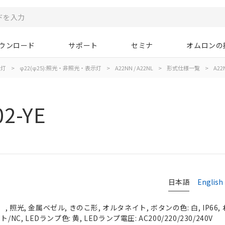
ウンロード
サポート
セミナ
オムロンの
示灯
>
φ22(φ25):照光・非照光・表示灯
>
A22NN / A22NL
>
形式仕様一覧
>
A22
2-YE
日本語
English
 照光, 金属ベゼル, きのこ形, オルタネイト, ボタンの色: 白, IP66,
NC, LEDランプ色: 黄, LEDランプ電圧: AC200/220/230/240V