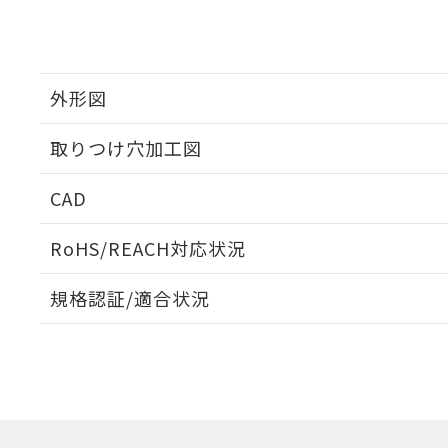
外形図
取りつけ穴加工図
CAD
ログイン/会員登録いただくと、CADデータをダウンロ
RoHS/REACH対応状況
規格認証/適合状況
EU RoHS
注意事項・凡例
UL認証
CSA認証
CEマーキング
ダウンロードデータをご利用いただく前に、以下を必ずお読
Yes
Yes
Yes
対応状況
対応予定月
※1
※2
ソフトウェアの使用条件
対応済み