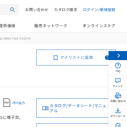
お問い合わせ
カタログ請求
ログイン/新規登録
検索
提供価値
販売ネットワーク
オンラインストア
NL-MMA-TWA-G102-YE
マイリストに追加
FAQ
チャット
お問い合わせ
PDF出力
カタログ/データシート/マニュ
アル
 ねじ端子台,
ダウンロード