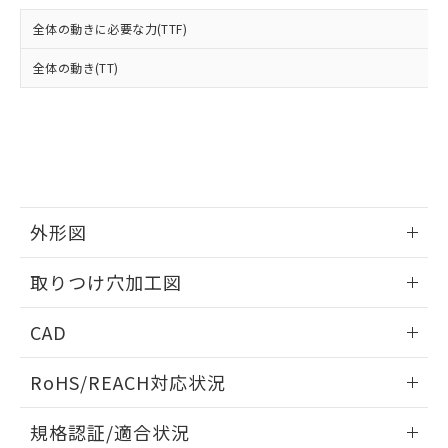
および当社の共同利用者が、当社の製
下記の非含有証明書をダウンロードするこ
品・サービスに関するお客様との取
全体の動きに必要な力(TTF)
とができます。
合意する
キャンセル
引・商談に必要な範囲で利用すること
をご了承ください。
全体の動き(TT)
EU RoHS指令（10物質）の非含有証明書
※当社の共同利用者とは、
"個人情報
51物質の非含有証明書（当社基準）
の共同利用に関して"
の「1.共同利
※本証明書は発行日時点で非含有を証明す
用者の範囲」に記載されている法人を
るもので、過去に遡って非含有を証明する
指します。
ものではありません。
また、RoHS指令のフタル酸エステル類４
物質の対応では、対応完了までの期間は出
荷製品に未対応品が混在することから備考
外形図
欄に対応日を記載しておりました。
情報更新：2026/05/21
既に当社にて対応品への在庫切替を完了
取りつけ穴加工図
していることから、特段のことがない限
り、2022年1月12日より割愛しておりま
情報更新：2026/05/21
CAD
す。
ログイン/会員登録いただくと、CADデータをダウンロー
RoHS/REACH対応状況
ドすることができます。
情報更新：2026/7/29
規格認証/適合状況