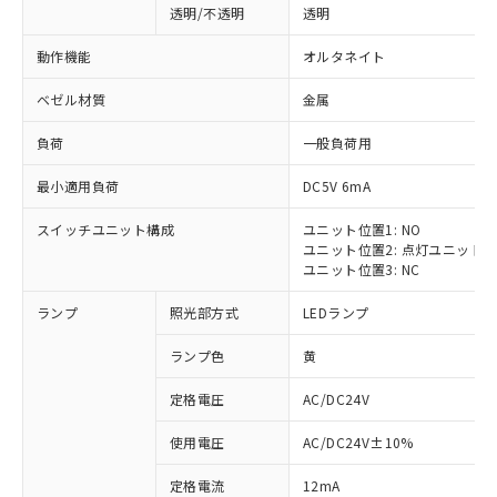
透明/不透明
透明
動作機能
オルタネイト
ベゼル材質
金属
負荷
一般負荷用
最小適用負荷
DC5V 6mA
スイッチユニット構成
ユニット位置1: NO
ユニット位置2: 点灯ユニット
ユニット位置3: NC
ランプ
照光部方式
LEDランプ
ランプ色
黄
定格電圧
AC/DC24V
使用電圧
AC/DC24V±10%
定格電流
12mA