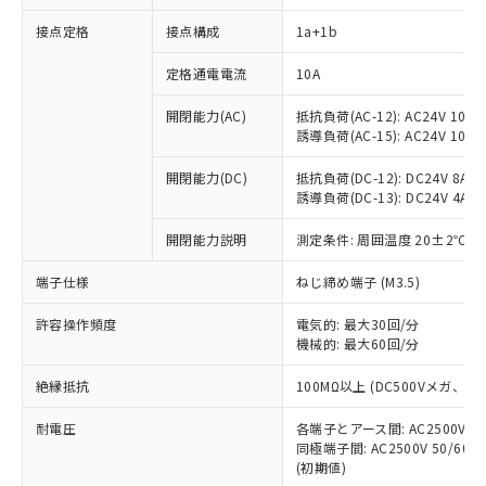
接点定格
接点構成
1a+1b
※1 対応状況
定格通電電流
10A
対応済み：EU RoHS指令（10物質）の
開閉能力(AC)
抵抗負荷(AC-12): AC24V 10A/A
非含有に対応した製品が提供可能な商品で
誘導負荷(AC-15): AC24V 10A/AC
す。
対応予定：EU RoHS指令（10物質）の非含
開閉能力(DC)
抵抗負荷(DC-12): DC24V 8A/DC
ご利用条件
有に対応した製品に切り替える予定のある
誘導負荷(DC-13): DC24V 4A/DC
商品です。
対応予定なし：EU RoHS指令（10物質）の
開閉能力説明
測定条件: 周囲温度 20±2℃、
以下の条件をお読みいただき、同意のうえ
非含有に非対応の商品で、対応品を出す予
ご利用ください。
端子仕様
ねじ締め端子 (M3.5)
定はありません。
調査・確認中：EU RoHS指令（10物質）の
本サービスは、当社制御機器事業取扱
※1 中国RoHS○×表
許容操作頻度
電気的: 最大30回/分
非含有の対応状況を調査中または確認中の
商品の当社在庫状況および標準価格
機械的: 最大60回/分
商品です。
(税抜)を提供させていただくもので
「○」：最大均質材料含有率が中国RoHSの
非該当品：ライセンス料など無形物で、有
す。
絶縁抵抗
100MΩ以上 (DC500Vメガ、
基準値以下であることを示します。
害物質有無と関係のない商品です。
当社制御機器事業取扱商品の中には、
「×」：最大均質材料含有率が中国RoHSの
仕入先様の事情により、非含有部品として
耐電圧
各端子とアース間: AC2500V 50/
本サービスの対象外となる商品もある
基準値を超えていることを示します。
いたものが、含有品と判明した場合などや
当社は、これら貴社製品のうち、外国
同極端子間: AC2500V 50/60
ことをご了承ください。
「－」：未確認です。当社販売部門へお問
むを得ず変更することがあります。
(初期値)
為替および外国貿易法に定める商品
在庫状況および標準価格照会結果は、
い合わせください。