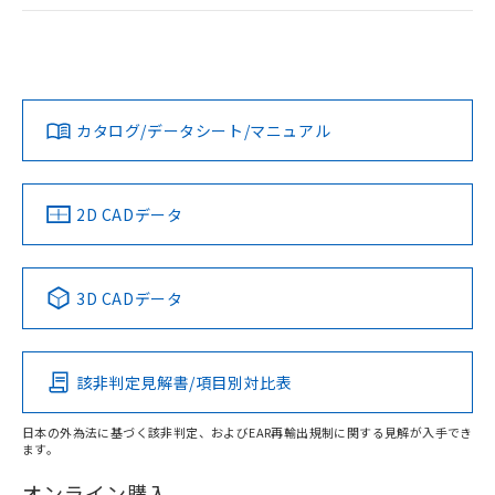
ログイン/会員登録
EU RoHS
注意事項・凡例
UL認証
CSA認証
CEマーキング
Yes
Yes
Yes
対応状況
対応予定月
※1
※2
ダウンロードデータをご利用いただく前に、以下を必ずお読
みください。
カタログ/データシート/マニュアル
対応済み
ソフトウェアの使用条件
LR型式承認
DNV型式承認
BV型式承認
KR型式承
（イギリス
（ノルウェー
（フランス
（韓国
船舶規格）
船舶規格）
船舶規格）
船舶規格
中国 RoHS
注意事項・凡例
2D CADデータ
No
No
No
No
中国 RoHS表
※1 ※2
3D CADデータ
この製品の規格認証/適合状況ページへ
Pb
Hg
Cd
Cr(VI)
その他の認証はこちらのページからご検索ください
該非判定見解書/項目別対比表
X
O
O
O
日本の外為法に基づく該非判定、およびEAR再輸出規制に関する見解が入手でき
ます。
"対応済み"や非含有の記載がされた商品であっても、流通
在庫等で未対応品が混在する可能性があります。
オンライン購入