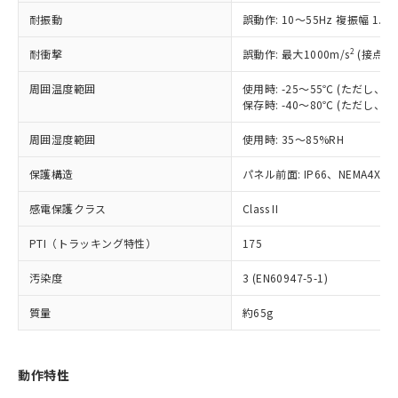
（以下｢規制貨物等」という）を輸出
記載している更新日時点での社内デー
耐振動
誤動作: 10～55Hz 複振幅 1.
*EU RoHS指令（10物質）：
または国外への提供する場合は、日本
記
タに基づき作成されるものであり、閲
説明
鉛(Pb) 1000ppm以下、 水銀(Hg) 1000ppm以下、 カド
*中国RoHS10物質の基準値 (GB/T26572)：
国政府の輸出許可(または役務取引許
号
覧された時点での実際の在庫および標
ミウム(Cd) 100ppm以下、
Pb(鉛) :1000ppm、 Hg(水銀) : 1000ppm、 Cd(カドミウ
2
耐衝撃
誤動作: 最大1000m/s
(接点開
可)を取得するなどの必要な手続きを
六価クロム(Cr(Ⅵ)) 1000ppm以下、ポリ臭化ビフェニル
ム) : 100ppm、
準価格とは異なる場合があることをご
類(PBB) 1000ppm以下、ポリ臭化ジフェニルエーテル類
Cr(Ⅵ)(六価クロム) : 1000ppm、 PBBs(ポリ臭化ビフェ
とります。
了承ください。
(PBDE) 1000ppm以下、フタル酸ビス(2-エチルヘキシ
周囲温度範囲
使用時: -25～55℃ (ただし
○
一定数以上の在庫あり
ニル類) : 1000ppm、 PBDEs(ポリ臭化ジフェニルエーテ
当社は規制貨物を破棄する場合は、完
ル) (DEHP)(別名：DOP) 1000ppm以下、フタル酸ブチ
正式な納期状況および標準価格はお客
ル類) : 1000ppm、
保存時: -40～80℃ (ただし
ルベンジル（BBP） 1000ppm以下、フタル酸ジブチル
全に破砕するなど、違法に輸出されな
DBP(フタル酸ジブチル) : 1000ppm、 DIBP(フタル酸ジ
様のお取引先、またはお客様担当のオ
（DBP） 1000ppm以下、フタル酸ジイソブチル
イソブチル) : 1000ppm、 BBP(フタル酸ブチルベンジ
△
一定数には満たないが在庫あり
いよう必要な手段を講じます。
周囲湿度範囲
使用時: 35～85%RH
ムロン制御機器販売店・当社販売員に
(DIBP) 1000ppm以下
ル) : 1000ppm、
当社は貴社製品を、核兵器、ミサイ
但し、RoHS指令で産業用監視および制御機器に対する
DEHP(フタル酸ビス(2-エチルヘキシル)) : 1000ppm
ご相談ください。
適用除外項目は除く。
ル、化学兵器、生物兵器またはその他
保護構造
パネル前面: IP66、NEMA4X, N
－
在庫なし(最新の在庫状況につ
オムロン制御機器販売店や当社販売拠
フタル酸エステル類の４物質については閾値を超える意
武器並びにこれらの製造装置等に一切
いては、お客様のお取引先、ま
図的な使用がないことを確認しています。
点は「
販売ネットワーク
」をご確認
※2 環境保護使用期限
感電保護クラス
Class II
使用いたしません。
たはお客様担当のオムロン制御
ください。
当社は、貴社製品を第三者に販売する
機器販売店・当社販売員にご確
在庫状況および標準価格結果を当社の
PTI（トラッキング特性）
175
※2 対応予定月
「ｅ」：有害物質（10物質）のすべてが基
場合は、上記1、2および3の内容を当
認ください)
事前の承諾なく第三者に漏洩または開
準値以下であることを示します。
該第三者に通知します。また当社は、
示しないようお願いします。
汚染度
3 (EN60947-5-1)
部品在庫の切り替え状況などにより、予定
「10」：通常の使用状況下において有害物
販売先および販売に係わる関係者が違
マイパーツ機能（部品リスト作成サー
空
受注生産機種、また在庫状況の
月が前後することがあります。
質が外部に漏えいし、環境に深刻な影響を
法に輸出するおそれがある場合は、取
ビス）をご利用いただくには、I-Web
白
情報を公開していない機種
質量
約65g
及ぼさない年数を意味します。
り引きをいたしません。
メンバーズにご登録されている必要が
「－」：未確認です。当社販売部門へお問
あります。
い合わせください。
お客様が当ウェブサイト上で当社にご
動作特性
※3 非含有証明書ダウンロード
登録された部品リストについて、当社