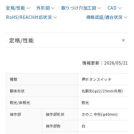
定格/性能
外形図
取りつけ穴加工図
CAD
RoHS/REACH対応状況
規格認証/適合状況
定格/性能
情報更新：2026/05/21
種類
押ボタンスイッチ
胴体形状
丸胴形(φ22/25mm共用)
照光/非照光
照光
操作部
操作部形状
きのこ 中形(φ40mm)
操作部色
白