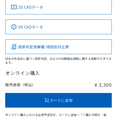
船舶規格）
船舶規格）
船舶規格）
船舶規格
中国 RoHS
注意事項・凡例
2D CADデータ
No
No
No
No
中国 RoHS表
※1 ※2
3D CADデータ
この製品の規格認証/適合状況ページへ
Pb
Hg
Cd
Cr(VI)
その他の認証はこちらのページからご検索ください
該非判定見解書/項目別対比表
O
O
O
O
日本の外為法に基づく該非判定、およびEAR再輸出規制に関する見解が入手でき
ます。
"対応済み"や非含有の記載がされた商品であっても、流通
在庫等で未対応品が混在する可能性があります。
オンライン購入
非含有品が必要な際は、弊社営業部門もしくは販売店へお
問い合わせください。
¥ 3,300
販売価格（税込）
この製品のRoHS/REACH対応状況ページへ
カートに追加
オンライン購入における出荷予定日は、カートに追加～「ご購入手続き：価