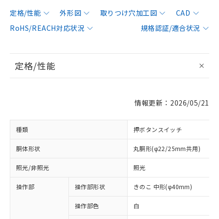
定格/性能
外形図
取りつけ穴加工図
CAD
RoHS/REACH対応状況
規格認証/適合状況
定格/性能
情報更新：2026/05/21
種類
押ボタンスイッチ
胴体形状
丸胴形(φ22/25mm共用)
照光/非照光
照光
操作部
操作部形状
きのこ 中形(φ40mm)
操作部色
白