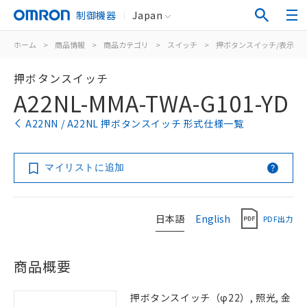
制御機器
Japan
ホーム
>
商品情報
>
商品カテゴリ
>
スイッチ
>
押ボタンスイッチ/表示灯
押ボタンスイッチ
A22NL-MMA-TWA-G101-YD
A22NN / A22NL 押ボタンスイッチ 形式仕様一覧
マイリストに追加
日本語
English
PDF出力
商品概要
押ボタンスイッチ（φ22）, 照光, 金