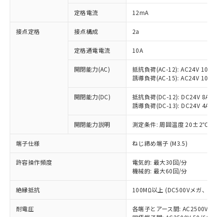
対応済み：EU RoHS指令（10物質）の
定格電流
12mA
非含有に対応した製品が提供可能な商品で
す。
接点定格
接点構成
2a
対応予定：EU RoHS指令（10物質）の非含
ご利用条件
有に対応した製品に切り替える予定のある
定格通電電流
10A
商品です。
対応予定なし：EU RoHS指令（10物質）の
開閉能力(AC)
抵抗負荷(AC-12): AC24V 10A/A
以下の条件をお読みいただき、同意のうえ
非含有に非対応の商品で、対応品を出す予
誘導負荷(AC-15): AC24V 10A/AC
ご利用ください。
定はありません。
調査・確認中：EU RoHS指令（10物質）の
開閉能力(DC)
抵抗負荷(DC-12): DC24V 8A/DC
本サービスは、当社制御機器事業取扱
※1 中国RoHS○×表
誘導負荷(DC-13): DC24V 4A/DC
非含有の対応状況を調査中または確認中の
商品の当社在庫状況および標準価格
商品です。
(税抜)を提供させていただくもので
開閉能力説明
測定条件: 周囲温度 20±2℃、
「○」：最大均質材料含有率が中国RoHSの
非該当品：ライセンス料など無形物で、有
す。
基準値以下であることを示します。
害物質有無と関係のない商品です。
当社制御機器事業取扱商品の中には、
端子仕様
ねじ締め端子 (M3.5)
「×」：最大均質材料含有率が中国RoHSの
仕入先様の事情により、非含有部品として
本サービスの対象外となる商品もある
基準値を超えていることを示します。
いたものが、含有品と判明した場合などや
当社は、これら貴社製品のうち、外国
ことをご了承ください。
許容操作頻度
電気的: 最大30回/分
「－」：未確認です。当社販売部門へお問
むを得ず変更することがあります。
為替および外国貿易法に定める商品
機械的: 最大60回/分
在庫状況および標準価格照会結果は、
い合わせください。
（以下｢規制貨物等」という）を輸出
記載している更新日時点での社内デー
*EU RoHS指令（10物質）：
または国外への提供する場合は、日本
絶縁抵抗
100MΩ以上 (DC500Vメガ、
記
タに基づき作成されるものであり、閲
説明
鉛(Pb) 1000ppm以下、 水銀(Hg) 1000ppm以下、 カド
*中国RoHS10物質の基準値 (GB/T26572)：
国政府の輸出許可(または役務取引許
号
覧された時点での実際の在庫および標
ミウム(Cd) 100ppm以下、
Pb(鉛) :1000ppm、 Hg(水銀) : 1000ppm、 Cd(カドミウ
耐電圧
各端子とアース間: AC2500V 50/
可)を取得するなどの必要な手続きを
六価クロム(Cr(Ⅵ)) 1000ppm以下、ポリ臭化ビフェニル
ム) : 100ppm、
準価格とは異なる場合があることをご