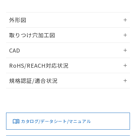
※当社の共同利用者とは、
"個人情報
51物質の非含有証明書（当社基準）
の共同利用に関して"
の「1.共同利
※本証明書は発行日時点で非含有を証明す
用者の範囲」に記載されている法人を
るもので、過去に遡って非含有を証明する
外形図
指します。
ものではありません。
情報更新：2026/05/21
また、RoHS指令のフタル酸エステル類４
取りつけ穴加工図
物質の対応では、対応完了までの期間は出
荷製品に未対応品が混在することから備考
情報更新：2026/05/21
CAD
欄に対応日を記載しておりました。
既に当社にて対応品への在庫切替を完了
ログイン/会員登録いただくと、CADデータをダウンロー
していることから、特段のことがない限
RoHS/REACH対応状況
ドすることができます。
り、2022年1月12日より割愛しておりま
す。
情報更新：2026/7/29
規格認証/適合状況
ログイン/会員登録
EU RoHS
注意事項・凡例
UL認証
CSA認証
CEマーキング
Yes
Yes
Yes
対応状況
対応予定月
※1
※2
ダウンロードデータをご利用いただく前に、以下を必ずお読
みください。
カタログ/データシート/マニュアル
対応済み
ソフトウェアの使用条件
LR型式承認
DNV型式承認
BV型式承認
KR型式承
（イギリス
（ノルウェー
（フランス
（韓国