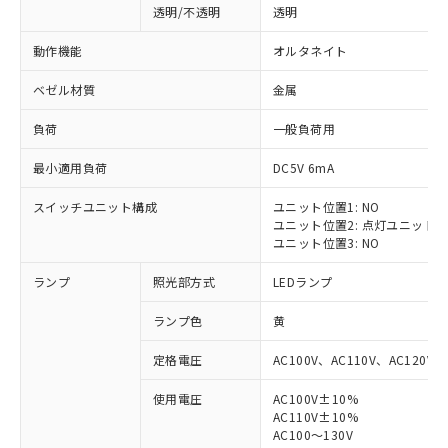
透明/不透明
透明
動作機能
オルタネイト
ベゼル材質
金属
負荷
一般負荷用
最小適用負荷
DC5V 6mA
スイッチユニット構成
ユニット位置1: NO
ユニット位置2: 点灯ユニット
ユニット位置3: NO
ランプ
照光部方式
LEDランプ
ランプ色
黄
定格電圧
AC100V、AC110V、AC120V
使用電圧
AC100V±10%
※1 対応状況
AC110V±10%
AC100～130V