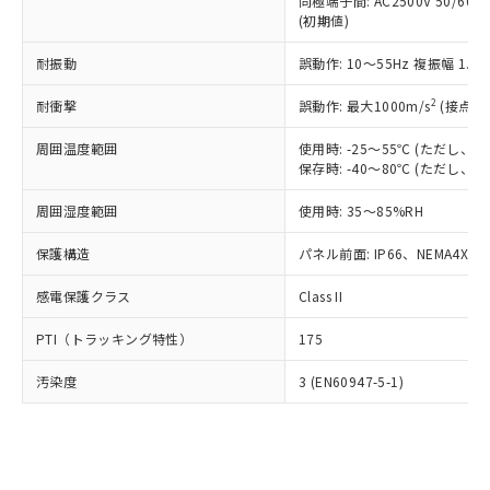
類(PBB) 1000ppm以下、ポリ臭化ジフェニルエーテル類
同極端子間: AC2500V 50/60
Cr(Ⅵ)(六価クロム) : 1000ppm、 PBBs(ポリ臭化ビフェ
とります。
了承ください。
(PBDE) 1000ppm以下、フタル酸ビス(2-エチルヘキシ
○
一定数以上の在庫あり
ニル類) : 1000ppm、 PBDEs(ポリ臭化ジフェニルエーテ
(初期値)
当社は規制貨物を破棄する場合は、完
ル) (DEHP)(別名：DOP) 1000ppm以下、フタル酸ブチ
正式な納期状況および標準価格はお客
ル類) : 1000ppm、
ルベンジル（BBP） 1000ppm以下、フタル酸ジブチル
全に破砕するなど、違法に輸出されな
DBP(フタル酸ジブチル) : 1000ppm、 DIBP(フタル酸ジ
様のお取引先、またはお客様担当のオ
耐振動
誤動作: 10～55Hz 複振幅 1.
（DBP） 1000ppm以下、フタル酸ジイソブチル
イソブチル) : 1000ppm、 BBP(フタル酸ブチルベンジ
△
一定数には満たないが在庫あり
いよう必要な手段を講じます。
ムロン制御機器販売店・当社販売員に
(DIBP) 1000ppm以下
ル) : 1000ppm、
当社は貴社製品を、核兵器、ミサイ
但し、RoHS指令で産業用監視および制御機器に対する
DEHP(フタル酸ビス(2-エチルヘキシル)) : 1000ppm
ご相談ください。
2
耐衝撃
誤動作: 最大1000m/s
(接点開
適用除外項目は除く。
ル、化学兵器、生物兵器またはその他
－
在庫なし(最新の在庫状況につ
オムロン制御機器販売店や当社販売拠
フタル酸エステル類の４物質については閾値を超える意
武器並びにこれらの製造装置等に一切
いては、お客様のお取引先、ま
周囲温度範囲
図的な使用がないことを確認しています。
使用時: -25～55℃ (ただし
点は「
販売ネットワーク
」をご確認
※2 環境保護使用期限
使用いたしません。
保存時: -40～80℃ (ただし
たはお客様担当のオムロン制御
ください。
当社は、貴社製品を第三者に販売する
機器販売店・当社販売員にご確
在庫状況および標準価格結果を当社の
※2 対応予定月
「ｅ」：有害物質（10物質）のすべてが基
周囲湿度範囲
使用時: 35～85%RH
場合は、上記1、2および3の内容を当
認ください)
事前の承諾なく第三者に漏洩または開
準値以下であることを示します。
該第三者に通知します。また当社は、
示しないようお願いします。
保護構造
パネル前面: IP66、NEMA4X, N
部品在庫の切り替え状況などにより、予定
「10」：通常の使用状況下において有害物
販売先および販売に係わる関係者が違
マイパーツ機能（部品リスト作成サー
空
受注生産機種、また在庫状況の
月が前後することがあります。
質が外部に漏えいし、環境に深刻な影響を
法に輸出するおそれがある場合は、取
ビス）をご利用いただくには、I-Web
白
情報を公開していない機種
感電保護クラス
Class II
及ぼさない年数を意味します。
り引きをいたしません。
メンバーズにご登録されている必要が
「－」：未確認です。当社販売部門へお問
あります。
PTI（トラッキング特性）
175
い合わせください。
お客様が当ウェブサイト上で当社にご
※3 非含有証明書ダウンロード
登録された部品リストについて、当社
汚染度
3 (EN60947-5-1)
および当社の共同利用者が、当社の製
下記の非含有証明書をダウンロードするこ
品・サービスに関するお客様との取
とができます。
合意する
キャンセル
引・商談に必要な範囲で利用すること
をご了承ください。
EU RoHS指令（10物質）の非含有証明書