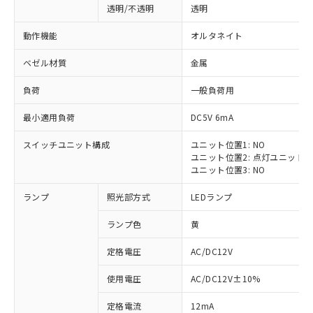
透明/不透明
透明
動作機能
オルタネイト
ベゼル材質
金属
負荷
一般負荷用
最小適用負荷
DC5V 6mA
スイッチユニット構成
ユニット位置1: NO
ユニット位置2: 点灯ユニット
ユニット位置3: NO
ランプ
照光部方式
LEDランプ
ランプ色
黄
定格電圧
AC/DC12V
※1 対応状況
使用電圧
AC/DC12V±10%
定格電流
12mA
対応済み：EU RoHS指令（10物質）の