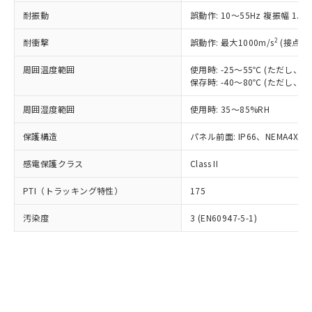
○
一定数以上の在庫あり
ニル類) : 1000ppm、 PBDEs(ポリ臭化ジフェニルエーテ
当社は規制貨物を破棄する場合は、完
ル) (DEHP)(別名：DOP) 1000ppm以下、フタル酸ブチ
正式な納期状況および標準価格はお客
ル類) : 1000ppm、
耐振動
誤動作: 10～55Hz 複振幅 1.
ルベンジル（BBP） 1000ppm以下、フタル酸ジブチル
全に破砕するなど、違法に輸出されな
DBP(フタル酸ジブチル) : 1000ppm、 DIBP(フタル酸ジ
様のお取引先、またはお客様担当のオ
（DBP） 1000ppm以下、フタル酸ジイソブチル
イソブチル) : 1000ppm、 BBP(フタル酸ブチルベンジ
△
一定数には満たないが在庫あり
いよう必要な手段を講じます。
ムロン制御機器販売店・当社販売員に
(DIBP) 1000ppm以下
2
耐衝撃
ル) : 1000ppm、
誤動作: 最大1000m/s
(接点開
当社は貴社製品を、核兵器、ミサイ
但し、RoHS指令で産業用監視および制御機器に対する
DEHP(フタル酸ビス(2-エチルヘキシル)) : 1000ppm
ご相談ください。
適用除外項目は除く。
ル、化学兵器、生物兵器またはその他
－
在庫なし(最新の在庫状況につ
オムロン制御機器販売店や当社販売拠
周囲温度範囲
使用時: -25～55℃ (ただし
フタル酸エステル類の４物質については閾値を超える意
武器並びにこれらの製造装置等に一切
いては、お客様のお取引先、ま
図的な使用がないことを確認しています。
保存時: -40～80℃ (ただし
点は「
販売ネットワーク
」をご確認
※2 環境保護使用期限
使用いたしません。
たはお客様担当のオムロン制御
ください。
当社は、貴社製品を第三者に販売する
周囲湿度範囲
使用時: 35～85%RH
機器販売店・当社販売員にご確
在庫状況および標準価格結果を当社の
※2 対応予定月
「ｅ」：有害物質（10物質）のすべてが基
場合は、上記1、2および3の内容を当
認ください)
事前の承諾なく第三者に漏洩または開
準値以下であることを示します。
保護構造
パネル前面: IP66、NEMA4X, N
該第三者に通知します。また当社は、
示しないようお願いします。
部品在庫の切り替え状況などにより、予定
「10」：通常の使用状況下において有害物
販売先および販売に係わる関係者が違
マイパーツ機能（部品リスト作成サー
空
受注生産機種、また在庫状況の
感電保護クラス
Class II
月が前後することがあります。
質が外部に漏えいし、環境に深刻な影響を
法に輸出するおそれがある場合は、取
ビス）をご利用いただくには、I-Web
白
情報を公開していない機種
及ぼさない年数を意味します。
り引きをいたしません。
メンバーズにご登録されている必要が
PTI（トラッキング特性）
175
「－」：未確認です。当社販売部門へお問
あります。
い合わせください。
お客様が当ウェブサイト上で当社にご
汚染度
3 (EN60947-5-1)
※3 非含有証明書ダウンロード
登録された部品リストについて、当社
および当社の共同利用者が、当社の製
下記の非含有証明書をダウンロードするこ
品・サービスに関するお客様との取
とができます。
合意する
キャンセル
引・商談に必要な範囲で利用すること
をご了承ください。
EU RoHS指令（10物質）の非含有証明書
※当社の共同利用者とは、
"個人情報