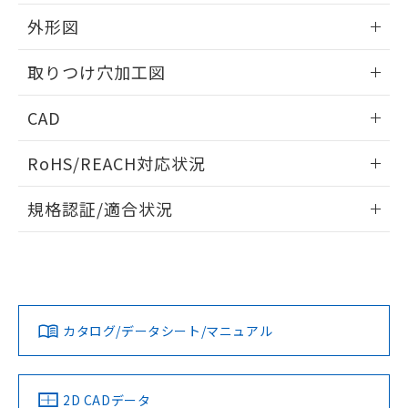
51物質の非含有証明書（当社基準）
の共同利用に関して"
の「1.共同利
※本証明書は発行日時点で非含有を証明す
外形図
用者の範囲」に記載されている法人を
るもので、過去に遡って非含有を証明する
指します。
ものではありません。
情報更新：2026/05/21
取りつけ穴加工図
また、RoHS指令のフタル酸エステル類４
物質の対応では、対応完了までの期間は出
情報更新：2026/05/21
CAD
荷製品に未対応品が混在することから備考
欄に対応日を記載しておりました。
ログイン/会員登録いただくと、CADデータをダウンロー
既に当社にて対応品への在庫切替を完了
RoHS/REACH対応状況
ドすることができます。
していることから、特段のことがない限
り、2022年1月12日より割愛しておりま
情報更新：2026/7/29
規格認証/適合状況
す。
ログイン/会員登録
EU RoHS
注意事項・凡例
UL認証
CSA認証
CEマーキング
Yes
Yes
Yes
対応状況
対応予定月
※1
※2
ダウンロードデータをご利用いただく前に、以下を必ずお読
みください。
カタログ/データシート/マニュアル
対応済み
ソフトウェアの使用条件
LR型式承認
DNV型式承認
BV型式承認
KR型式承
（イギリス
（ノルウェー
（フランス
（韓国
船舶規格）
船舶規格）
船舶規格）
船舶規格
中国 RoHS
注意事項・凡例
2D CADデータ