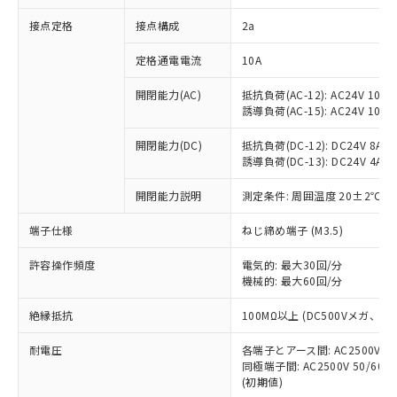
非含有に対応した製品が提供可能な商品で
接点定格
接点構成
2a
す。
対応予定：EU RoHS指令（10物質）の非含
ご利用条件
定格通電電流
10A
有に対応した製品に切り替える予定のある
商品です。
開閉能力(AC)
抵抗負荷(AC-12): AC24V 10A/A
対応予定なし：EU RoHS指令（10物質）の
誘導負荷(AC-15): AC24V 10A/AC
以下の条件をお読みいただき、同意のうえ
非含有に非対応の商品で、対応品を出す予
ご利用ください。
定はありません。
開閉能力(DC)
抵抗負荷(DC-12): DC24V 8A/DC
調査・確認中：EU RoHS指令（10物質）の
誘導負荷(DC-13): DC24V 4A/DC
本サービスは、当社制御機器事業取扱
※1 中国RoHS○×表
非含有の対応状況を調査中または確認中の
商品の当社在庫状況および標準価格
開閉能力説明
測定条件: 周囲温度 20±2℃、
商品です。
(税抜)を提供させていただくもので
「○」：最大均質材料含有率が中国RoHSの
非該当品：ライセンス料など無形物で、有
す。
端子仕様
ねじ締め端子 (M3.5)
基準値以下であることを示します。
害物質有無と関係のない商品です。
当社制御機器事業取扱商品の中には、
「×」：最大均質材料含有率が中国RoHSの
仕入先様の事情により、非含有部品として
本サービスの対象外となる商品もある
許容操作頻度
電気的: 最大30回/分
基準値を超えていることを示します。
いたものが、含有品と判明した場合などや
当社は、これら貴社製品のうち、外国
ことをご了承ください。
機械的: 最大60回/分
「－」：未確認です。当社販売部門へお問
むを得ず変更することがあります。
為替および外国貿易法に定める商品
在庫状況および標準価格照会結果は、
い合わせください。
（以下｢規制貨物等」という）を輸出
絶縁抵抗
100MΩ以上 (DC500Vメガ、
記載している更新日時点での社内デー
*EU RoHS指令（10物質）：
または国外への提供する場合は、日本
記
タに基づき作成されるものであり、閲
説明
鉛(Pb) 1000ppm以下、 水銀(Hg) 1000ppm以下、 カド
*中国RoHS10物質の基準値 (GB/T26572)：
国政府の輸出許可(または役務取引許
耐電圧
各端子とアース間: AC2500V 50/
号
覧された時点での実際の在庫および標
ミウム(Cd) 100ppm以下、
Pb(鉛) :1000ppm、 Hg(水銀) : 1000ppm、 Cd(カドミウ
同極端子間: AC2500V 50/60
可)を取得するなどの必要な手続きを
六価クロム(Cr(Ⅵ)) 1000ppm以下、ポリ臭化ビフェニル
ム) : 100ppm、
準価格とは異なる場合があることをご
類(PBB) 1000ppm以下、ポリ臭化ジフェニルエーテル類
(初期値)
Cr(Ⅵ)(六価クロム) : 1000ppm、 PBBs(ポリ臭化ビフェ
とります。
了承ください。
(PBDE) 1000ppm以下、フタル酸ビス(2-エチルヘキシ