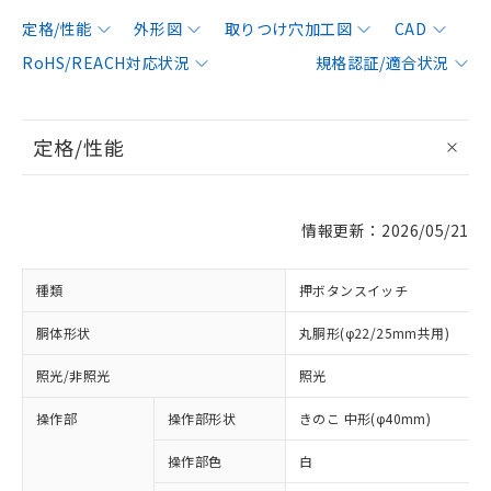
定格/性能
外形図
取りつけ穴加工図
CAD
RoHS/REACH対応状況
規格認証/適合状況
定格/性能
情報更新：2026/05/21
種類
押ボタンスイッチ
胴体形状
丸胴形(φ22/25mm共用)
照光/非照光
照光
操作部
操作部形状
きのこ 中形(φ40mm)
操作部色
白