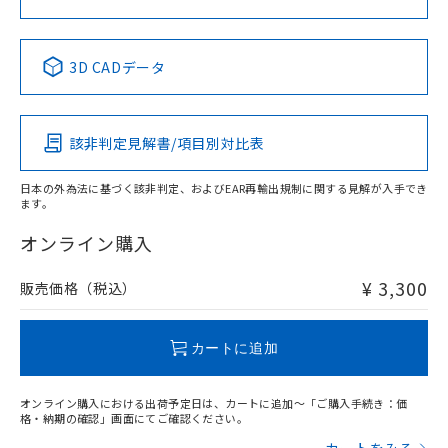
No
No
No
No
中国 RoHS表
※1 ※2
3D CADデータ
この製品の規格認証/適合状況ページへ
Pb
Hg
Cd
Cr(VI)
その他の認証はこちらのページからご検索ください
該非判定見解書/項目別対比表
X
O
O
O
日本の外為法に基づく該非判定、およびEAR再輸出規制に関する見解が入手でき
ます。
"対応済み"や非含有の記載がされた商品であっても、流通
在庫等で未対応品が混在する可能性があります。
オンライン購入
非含有品が必要な際は、弊社営業部門もしくは販売店へお
問い合わせください。
¥ 3,300
販売価格（税込）
この製品のRoHS/REACH対応状況ページへ
カートに追加
オンライン購入における出荷予定日は、カートに追加～「ご購入手続き：価
格・納期の確認」画面にてご確認ください。