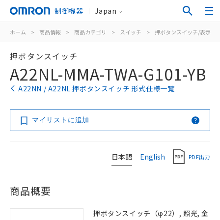
制御機器
Japan
ホーム
>
商品情報
>
商品カテゴリ
>
スイッチ
>
押ボタンスイッチ/表示灯
押ボタンスイッチ
A22NL-MMA-TWA-G101-YB
A22NN / A22NL 押ボタンスイッチ 形式仕様一覧
マイリストに追加
日本語
English
PDF出力
商品概要
押ボタンスイッチ（φ22）, 照光, 金