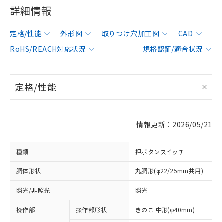
詳細情報
定格/性能
外形図
取りつけ穴加工図
CAD
RoHS/REACH対応状況
規格認証/適合状況
定格/性能
情報更新：2026/05/21
種類
押ボタンスイッチ
胴体形状
丸胴形(φ22/25mm共用)
照光/非照光
照光
操作部
操作部形状
きのこ 中形(φ40mm)