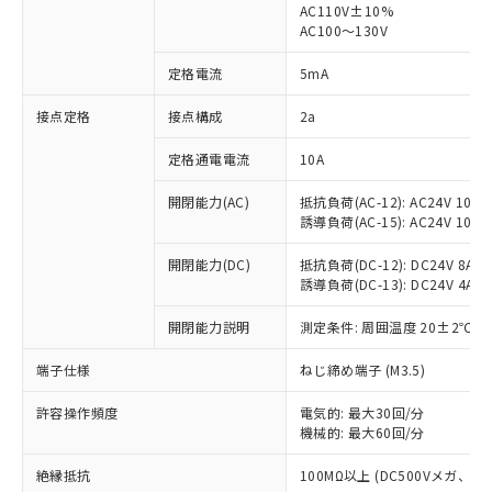
AC110V±10%
AC100～130V
対応済み：EU RoHS指令（10物質）の
非含有に対応した製品が提供可能な商品で
定格電流
5mA
す。
対応予定：EU RoHS指令（10物質）の非含
接点定格
接点構成
2a
ご利用条件
有に対応した製品に切り替える予定のある
商品です。
定格通電電流
10A
対応予定なし：EU RoHS指令（10物質）の
以下の条件をお読みいただき、同意のうえ
非含有に非対応の商品で、対応品を出す予
開閉能力(AC)
抵抗負荷(AC-12): AC24V 10A/A
ご利用ください。
定はありません。
誘導負荷(AC-15): AC24V 10A/AC
調査・確認中：EU RoHS指令（10物質）の
本サービスは、当社制御機器事業取扱
※1 中国RoHS○×表
非含有の対応状況を調査中または確認中の
開閉能力(DC)
抵抗負荷(DC-12): DC24V 8A/DC
商品の当社在庫状況および標準価格
誘導負荷(DC-13): DC24V 4A/DC
商品です。
(税抜)を提供させていただくもので
「○」：最大均質材料含有率が中国RoHSの
非該当品：ライセンス料など無形物で、有
す。
開閉能力説明
測定条件: 周囲温度 20±2℃、
基準値以下であることを示します。
害物質有無と関係のない商品です。
当社制御機器事業取扱商品の中には、
「×」：最大均質材料含有率が中国RoHSの
仕入先様の事情により、非含有部品として
本サービスの対象外となる商品もある
端子仕様
ねじ締め端子 (M3.5)
基準値を超えていることを示します。
いたものが、含有品と判明した場合などや
当社は、これら貴社製品のうち、外国
ことをご了承ください。
「－」：未確認です。当社販売部門へお問
むを得ず変更することがあります。
為替および外国貿易法に定める商品
在庫状況および標準価格照会結果は、
許容操作頻度
電気的: 最大30回/分
い合わせください。
（以下｢規制貨物等」という）を輸出
機械的: 最大60回/分
記載している更新日時点での社内デー
*EU RoHS指令（10物質）：
または国外への提供する場合は、日本
記
タに基づき作成されるものであり、閲
説明
鉛(Pb) 1000ppm以下、 水銀(Hg) 1000ppm以下、 カド
*中国RoHS10物質の基準値 (GB/T26572)：
国政府の輸出許可(または役務取引許
絶縁抵抗
100MΩ以上 (DC500Vメガ、
号
覧された時点での実際の在庫および標
ミウム(Cd) 100ppm以下、
Pb(鉛) :1000ppm、 Hg(水銀) : 1000ppm、 Cd(カドミウ