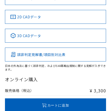
ソフトウェアの使用条件
LR型式承認
DNV型式承認
BV型式承認
KR型式承
（イギリス
（ノルウェー
（フランス
（韓国
船舶規格）
船舶規格）
船舶規格）
船舶規格
中国 RoHS
注意事項・凡例
2D CADデータ
No
No
No
No
中国 RoHS表
※1 ※2
3D CADデータ
この製品の規格認証/適合状況ページへ
Pb
Hg
Cd
Cr(VI)
その他の認証はこちらのページからご検索ください
該非判定見解書/項目別対比表
O
O
O
O
日本の外為法に基づく該非判定、およびEAR再輸出規制に関する見解が入手でき
ます。
"対応済み"や非含有の記載がされた商品であっても、流通
在庫等で未対応品が混在する可能性があります。
オンライン購入
非含有品が必要な際は、弊社営業部門もしくは販売店へお
問い合わせください。
¥ 3,300
販売価格（税込）
この製品のRoHS/REACH対応状況ページへ
カートに追加