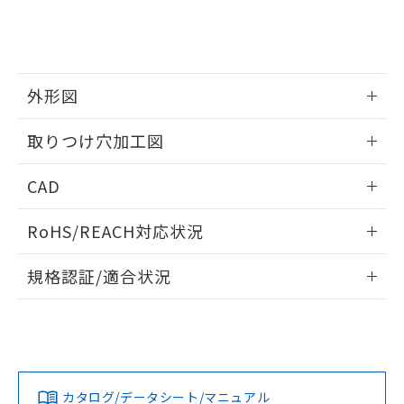
をご了承ください。
EU RoHS指令（10物質）の非含有証明書
※当社の共同利用者とは、
"個人情報
51物質の非含有証明書（当社基準）
の共同利用に関して"
の「1.共同利
※本証明書は発行日時点で非含有を証明す
用者の範囲」に記載されている法人を
るもので、過去に遡って非含有を証明する
指します。
ものではありません。
外形図
また、RoHS指令のフタル酸エステル類４
情報更新：2026/05/21
物質の対応では、対応完了までの期間は出
取りつけ穴加工図
荷製品に未対応品が混在することから備考
欄に対応日を記載しておりました。
情報更新：2026/05/21
CAD
既に当社にて対応品への在庫切替を完了
していることから、特段のことがない限
ログイン/会員登録いただくと、CADデータをダウンロー
り、2022年1月12日より割愛しておりま
RoHS/REACH対応状況
ドすることができます。
す。
情報更新：2026/7/29
規格認証/適合状況
ログイン/会員登録
EU RoHS
注意事項・凡例
UL認証
CSA認証
CEマーキング
Yes
Yes
Yes
対応状況
対応予定月
※1
※2
ダウンロードデータをご利用いただく前に、以下を必ずお読
みください。
カタログ/データシート/マニュアル
対応済み