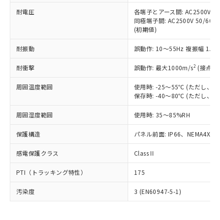
可)を取得するなどの必要な手続きを
六価クロム(Cr(Ⅵ)) 1000ppm以下、ポリ臭化ビフェニル
ム) : 100ppm、
準価格とは異なる場合があることをご
類(PBB) 1000ppm以下、ポリ臭化ジフェニルエーテル類
耐電圧
各端子とアース間: AC2500V 50/
Cr(Ⅵ)(六価クロム) : 1000ppm、 PBBs(ポリ臭化ビフェ
とります。
了承ください。
(PBDE) 1000ppm以下、フタル酸ビス(2-エチルヘキシ
○
一定数以上の在庫あり
ニル類) : 1000ppm、 PBDEs(ポリ臭化ジフェニルエーテ
同極端子間: AC2500V 50/60
当社は規制貨物を破棄する場合は、完
ル) (DEHP)(別名：DOP) 1000ppm以下、フタル酸ブチ
正式な納期状況および標準価格はお客
ル類) : 1000ppm、
(初期値)
ルベンジル（BBP） 1000ppm以下、フタル酸ジブチル
全に破砕するなど、違法に輸出されな
DBP(フタル酸ジブチル) : 1000ppm、 DIBP(フタル酸ジ
様のお取引先、またはお客様担当のオ
（DBP） 1000ppm以下、フタル酸ジイソブチル
イソブチル) : 1000ppm、 BBP(フタル酸ブチルベンジ
△
一定数には満たないが在庫あり
いよう必要な手段を講じます。
ムロン制御機器販売店・当社販売員に
(DIBP) 1000ppm以下
耐振動
誤動作: 10～55Hz 複振幅 1.
ル) : 1000ppm、
当社は貴社製品を、核兵器、ミサイ
但し、RoHS指令で産業用監視および制御機器に対する
DEHP(フタル酸ビス(2-エチルヘキシル)) : 1000ppm
ご相談ください。
適用除外項目は除く。
ル、化学兵器、生物兵器またはその他
－
在庫なし(最新の在庫状況につ
2
オムロン制御機器販売店や当社販売拠
耐衝撃
誤動作: 最大1000m/s
(接点開
フタル酸エステル類の４物質については閾値を超える意
武器並びにこれらの製造装置等に一切
いては、お客様のお取引先、ま
図的な使用がないことを確認しています。
点は「
販売ネットワーク
」をご確認
※2 環境保護使用期限
使用いたしません。
たはお客様担当のオムロン制御
周囲温度範囲
使用時: -25～55℃ (ただし
ください。
当社は、貴社製品を第三者に販売する
保存時: -40～80℃ (ただし
機器販売店・当社販売員にご確
在庫状況および標準価格結果を当社の
※2 対応予定月
「ｅ」：有害物質（10物質）のすべてが基
場合は、上記1、2および3の内容を当
認ください)
事前の承諾なく第三者に漏洩または開
準値以下であることを示します。
周囲湿度範囲
使用時: 35～85%RH
該第三者に通知します。また当社は、
示しないようお願いします。
部品在庫の切り替え状況などにより、予定
「10」：通常の使用状況下において有害物
販売先および販売に係わる関係者が違
マイパーツ機能（部品リスト作成サー
空
受注生産機種、また在庫状況の
保護構造
パネル前面: IP66、NEMA4X, N
月が前後することがあります。
質が外部に漏えいし、環境に深刻な影響を
法に輸出するおそれがある場合は、取
ビス）をご利用いただくには、I-Web
白
情報を公開していない機種
及ぼさない年数を意味します。
り引きをいたしません。
メンバーズにご登録されている必要が
感電保護クラス
Class II
「－」：未確認です。当社販売部門へお問
あります。
い合わせください。
お客様が当ウェブサイト上で当社にご
PTI（トラッキング特性）
175
※3 非含有証明書ダウンロード
登録された部品リストについて、当社
および当社の共同利用者が、当社の製
汚染度
3 (EN60947-5-1)
下記の非含有証明書をダウンロードするこ
品・サービスに関するお客様との取
とができます。
合意する
キャンセル
引・商談に必要な範囲で利用すること