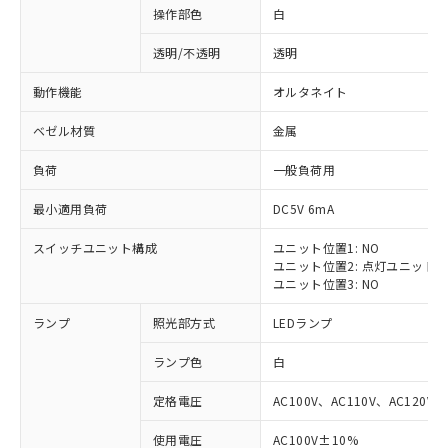
操作部色
白
透明/不透明
透明
動作機能
オルタネイト
ベゼル材質
金属
負荷
一般負荷用
最小適用負荷
DC5V 6mA
スイッチユニット構成
ユニット位置1: NO
ユニット位置2: 点灯ユニット
ユニット位置3: NO
ランプ
照光部方式
LEDランプ
ランプ色
白
定格電圧
AC100V、AC110V、AC120V
※1 対応状況
使用電圧
AC100V±10%