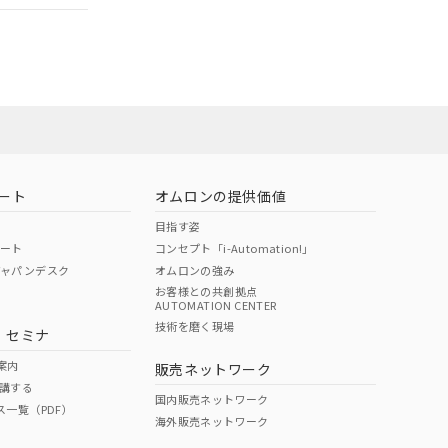
ート
オムロンの提供価値
目指す姿
ポート
コンセプト「i-Automation!」
ジャパンデスク
オムロンの強み
お客様との共創拠点
AUTOMATION CENTER
DIBP
BBP
DEHP
環境保護
技術を磨く現場
・セミナ
状況ページへ
使用期限
検索ください
案内
販売ネットワーク
講する
O
O
O
10
国内販売ネットワーク
ス一覧（PDF）
海外販売ネットワーク