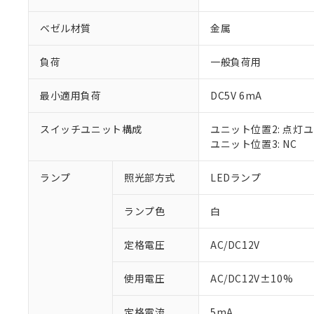
ベゼル材質
金属
負荷
一般負荷用
最小適用負荷
DC5V 6mA
スイッチユニット構成
ユニット位置2: 点灯
ユニット位置3: NC
ランプ
照光部方式
LEDランプ
※1 対応状況
ランプ色
白
対応済み：EU
対応予定：EU R
対応予定なし：EU
定格電圧
AC/DC12V
調査・確認中：EU
ご利用条件
非該当品：ライセ
使用電圧
AC/DC12V±10%
※1 中国RoHS
仕入先様の事情に
があります。
以下の条件をお読
定格電流
5mA
「○」：最大均質