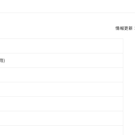
情報更新：2
用)