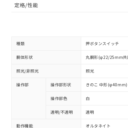
定格/性能
種類
押ボタンスイッチ
胴体形状
丸胴形(φ22/25mm共
照光/非照光
照光
操作部
操作部形状
きのこ 中形(φ40mm)
操作部色
白
透明/不透明
透明
動作機能
オルタネイト