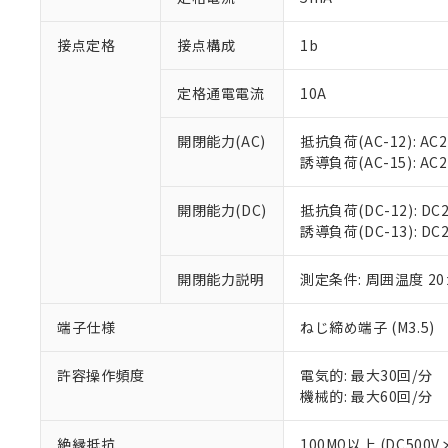
「×」：最大均質
本サービスは
当社は、これ
*EU RoHS指令（10物
「－」：未確認で
鉛(Pb) 1000ppm以下、
接点定格
接点構成
1b
くものです。
う）を輸出ま
記
説明
六価クロム(Cr(Ⅵ)) 1
当社制御機器
などの必要な
フタル酸ビス(2-エチルヘ
号
*中国RoHS10物質の基準値 
ル（DBP） 1000ppm
在庫状況およ
当社は規制貨
定格通電電流
10A
Pb(鉛) :1000ppm、 Hg
但し、RoHS指令で産
のであり、閲
ます。
Cr(Ⅵ)(六価クロム) : 
フタル酸エステル類の４
○
一定数以
DBP(フタル酸ジブチル) :
い。
当社は貴社製
開閉能力(AC)
抵抗負荷(AC-12): AC24
DEHP(フタル酸ビス(2-エ
正式な納期状
置等に一切使
誘導負荷(AC-15): AC24V
当社販売員に
※2 対応予定月
△
一定数に
当社は、貴社
オムロン制御
また当社は、
※2 環境保護使
開閉能力(DC)
抵抗負荷(DC-12): DC24
在庫状況およ
部品在庫の切り替
たしません。
－
在庫なし
誘導負荷(DC-13): DC24
す。
「ｅ」：有害物質
機器販売
マイパーツ機
「10」：通常の
ている必要が
開閉能力説明
測定条件: 周囲温度 2
味します。
空
受注生産
お客様が当ウ
※3 非含有証明
「－」：未確認で
白
が、当社の製
端子仕様
ねじ締め端子 (M3.5)
さい。
下記の非含有証明
※当社の共同
許容操作頻度
電気的: 最大30回/分
いる法人を指
EU RoHS指令（
機械的: 最大60回/分
51物質の非含有証
※本証明書は発行
絶縁抵抗
100MΩ以上 (DC5