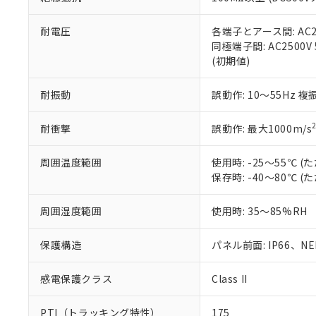
また、RoHS指
混在することから
既に当社にて対応
耐電圧
各端子とアース間: AC250
り割愛しておりま
同極端子間: AC2500V
(初期値)
耐振動
誤動作: 10～55Hz 複
耐衝撃
誤動作: 最大1000m/s
周囲温度範囲
使用時: -25～55℃
保存時: -40～80℃
周囲湿度範囲
使用時: 35～85%RH
保護構造
パネル前面: IP66、NEM
感電保護クラス
Class II
PTI（トラッキング特性）
175