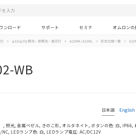
ウンロード
サポート
セミナ
オムロンの
示灯
>
φ22(φ25):照光・非照光・表示灯
>
A22NN / A22NL
>
形式仕様一覧
>
A22
02-WB
日本語
English
 照光, 金属ベゼル, きのこ形, オルタネイト, ボタンの色: 白, IP66,
C, LEDランプ色: 白, LEDランプ電圧: AC/DC12V