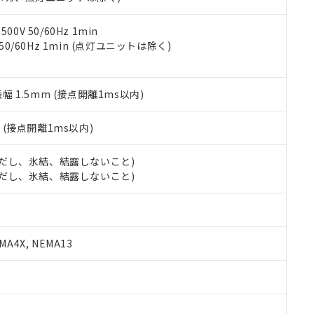
令のフタル酸エステル類４物質の対応では、対応完了までの期間は出
備考欄に対応日を記載しておりました。
品への在庫切替を完了していることから、特段のことがない限り、20
0V 50/60Hz 1min
す。
 50/60Hz 1min (点灯ユニットは除く)
振幅 1.5mm (接点開離1ms以内)
2
(接点開離1ms以内)
 (ただし、氷結、結露しないこと)
 (ただし、氷結、結露しないこと)
A4X, NEMA13