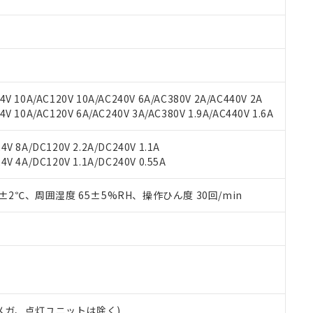
材料含有率が中国RoHSの基準値を超えていることを示します。
、当社制御機器事業取扱商品の当社在庫状況および標準価格(税抜)
ら貴社製品のうち、外国為替および外国貿易法に定める商品（以下｢
質）：
す。当社販売部門へお問い合わせください。
 水銀(Hg) 1000ppm以下、 カドミウム(Cd) 100ppm以下、
たは国外への提供する場合は、日本国政府の輸出許可(または役務取
000ppm以下、ポリ臭化ビフェニル類(PBB) 1000ppm以下、ポリ臭化ジフェニルエーテル類(P
事業取扱商品の中には、本サービスの対象外となる商品もあること
手続きをとります。
キシル) (DEHP)(別名：DOP) 1000ppm以下、フタル酸ブチルベンジル（BBP） 100
(GB/T26572)：
以下、フタル酸ジイソブチル (DIBP) 1000ppm以下
び標準価格照会結果は、記載している更新日時点での社内データに
物を破棄する場合は、完全に破砕するなど、違法に輸出されないよ
(水銀) : 1000ppm、 Cd(カドミウム) : 100ppm、
業用監視および制御機器に対する適用除外項目は除く。
覧された時点での実際の在庫および標準価格とは異なる場合がある
1000ppm、 PBBs(ポリ臭化ビフェニル類) : 1000ppm、 PBDEs(ポリ臭化ジフェニルエーテル類
物質については閾値を超える意図的な使用がないことを確認しています。
上の在庫あり
 1000ppm、 DIBP(フタル酸ジイソブチル) : 1000ppm、 BBP(フタル酸ブチルベンジル) :
品を、核兵器、ミサイル、化学兵器、生物兵器またはその他武器並
V 10A/AC120V 10A/AC240V 6A/AC380V 2A/AC440V 2A
チルヘキシル)) : 1000ppm
況および標準価格はお客様のお取引先、またはお客様担当のオムロ
用いたしません。
 10A/AC120V 6A/AC240V 3A/AC380V 1.9A/AC440V 1.6A
ご相談ください。
は満たないが在庫あり
製品を第三者に販売する場合は、上記1、2および3の内容を当該第
機器販売店や当社販売拠点は「
販売ネットワーク
」をご確認くだ
販売先および販売に係わる関係者が違法に輸出するおそれがある場
用期限
V 8A/DC120V 2.2A/DC240V 1.1A
び標準価格結果を当社の事前の承諾なく第三者に漏洩または開示し
え状況などにより、予定月が前後することがあります。
(最新の在庫状況については、お客様のお取引先、またはお客様担当
V 4A/DC120V 1.1A/DC240V 0.55A
（10物質）のすべてが基準値以下であることを示します。
店・当社販売員にご確認ください)
能（部品リスト作成サービス）をご利用いただくには、I-Webメン
使用状況下において有害物質が外部に漏えいし、環境に深刻な影響を
あります。
0±2℃、周囲湿度 65±5%RH、操作ひん度 30回/min
機種、また在庫状況の情報を公開していない機種
ェブサイト上で当社にご登録された部品リストについて、当社およ
書ダウンロード
す。当社販売部門へお問い合わせください。
品・サービスに関するお客様との取引・商談に必要な範囲で利用す
合意する
キャンセル
書をダウンロードすることができます。
利用者とは、
"個人情報の共同利用に関して"
の「1.共同利用者の
します。
10物質）の非含有証明書
明書（当社基準）
日時点で非含有を証明するもので、過去に遡って非含有を証明するも
00Vメガ、点灯ユニットは除く)