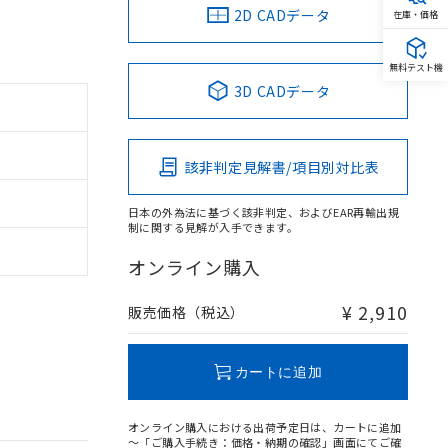
2D CADデータ
在庫・価格
無料テスト機
3D CADデータ
該非判定見解書/項目別対比表
日本の外為法に基づく該非判定、およびEAR再輸出規
制に関する見解が入手できます。
オンライン購入
¥ 2,910
販売価格（税込）
カートに追加
オンライン購入における出荷予定日は、カートに追加
～「ご購入手続き：価格・納期の確認」画面にてご確