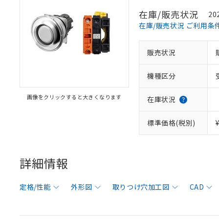
在庫/販売状況
20
在庫/販売状況 ご利用条
販売状況
機種区分
画像をクリックすると大きくなります
在庫状況
標準価格(税別)
詳細情報
定格/性能
外形図
取りつけ穴加工図
CAD