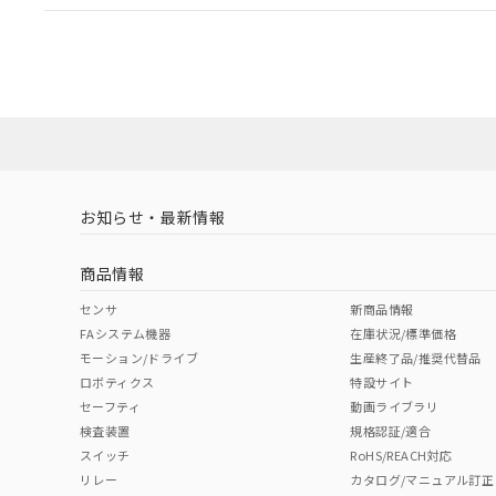
EU RoHS
注意事項・凡例
UL認証
CSA認証
CEマーキング
ダウンロードデータをご利用いただく前に、以下を必ずお読
Yes
Yes
Yes
対応状況
対応予定月
※1
※2
ソフトウェアの使用条件
対応済み
LR型式承認
DNV型式承認
BV型式承認
KR
（イギリス
（ノルウェー
（フランス
（
お知らせ・最新情報
中国 RoHS
注意事項・凡例
船舶規格）
船舶規格）
船舶規格）
船
商品情報
No
No
No
No
中国 RoHS表
※1 ※2
センサ
新商品情報
FAシステム機器
在庫状況/標準価格
Pb
Hg
Cd
Cr(V
モーション/ドライブ
生産終了品/推奨代替品
ロボティクス
特設サイト
セーフティ
動画ライブラリ
検査装置
規格認証/適合
X
O
O
O
スイッチ
RoHS/REACH対応
リレー
カタログ/マニュアル訂正