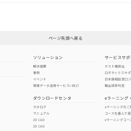
CCC認証
電波法
みください。
Yes
N/A
非含有証明書
※3
ページ先頭へ戻る
ダウンロードはこちら
型式承認
NK型式承認
ABS型式承認
韓国
（日本
（アメリカ
ソリューション
サービスサポ
舶規格）
船舶規格）
船舶規格）
解決提案
テスト機貸出
事例
ロボティクスサ
No
No
イベント
日本語相談窓口
現場データ活用サービスi-BELT
輸出該非判定
I)
PBBs
PBDEs
DBP
ダウンロードセンタ
eラーニング
この製品の規格認証/適合
その他の認証はこちらのページからご
カタログ
eラーニングのご
マニュアル
コースを選んで受
O
O
O
2D CAD
eラーニングコー
3D CAD