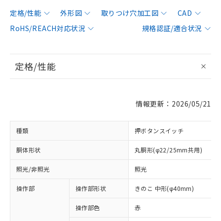
定格/性能
外形図
取りつけ穴加工図
CAD
RoHS/REACH対応状況
規格認証/適合状況
定格/性能
情報更新：2026/05/21
種類
押ボタンスイッチ
胴体形状
丸胴形(φ22/25mm共用)
照光/非照光
照光
操作部
操作部形状
きのこ 中形(φ40mm)
操作部色
赤