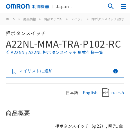
制御機器
Japan
ホーム
>
商品情報
>
商品カテゴリ
>
スイッチ
>
押ボタンスイッチ/表示灯
押ボタンスイッチ
A22NL-MMA-TRA-P102-RC
A22NN / A22NL 押ボタンスイッチ 形式仕様一覧
マイリストに追加
日本語
English
PDF出力
商品概要
押ボタンスイッチ（φ22）, 照光, 金