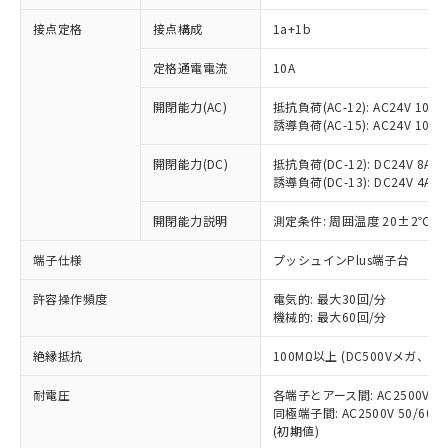
接点定格
接点構成
1a+1b
※1 対応状況
定格通電電流
10A
対応済み：EU RoHS指令（10物質）の
開閉能力(AC)
抵抗負荷(AC-12): AC24V 10A/A
非含有に対応した製品が提供可能な商品で
誘導負荷(AC-15): AC24V 10A/AC
す。
対応予定：EU RoHS指令（10物質）の非含
開閉能力(DC)
抵抗負荷(DC-12): DC24V 8A/DC
ご利用条件
有に対応した製品に切り替える予定のある
誘導負荷(DC-13): DC24V 4A/DC
商品です。
対応予定なし：EU RoHS指令（10物質）の
開閉能力説明
測定条件: 周囲温度 20±2℃、
以下の条件をお読みいただき、同意のうえ
非含有に非対応の商品で、対応品を出す予
ご利用ください。
端子仕様
プッシュインPlus端子台
定はありません。
調査・確認中：EU RoHS指令（10物質）の
本サービスは、当社制御機器事業取扱
※1 中国RoHS○×表
許容操作頻度
電気的: 最大30回/分
非含有の対応状況を調査中または確認中の
商品の当社在庫状況および標準価格
機械的: 最大60回/分
商品です。
(税抜)を提供させていただくもので
「○」：最大均質材料含有率が中国RoHSの
非該当品：ライセンス料など無形物で、有
す。
絶縁抵抗
100MΩ以上 (DC500Vメガ、
基準値以下であることを示します。
害物質有無と関係のない商品です。
当社制御機器事業取扱商品の中には、
「×」：最大均質材料含有率が中国RoHSの
仕入先様の事情により、非含有部品として
耐電圧
各端子とアース間: AC2500V 50/
本サービスの対象外となる商品もある
基準値を超えていることを示します。
いたものが、含有品と判明した場合などや
当社は、これら貴社製品のうち、外国
同極端子間: AC2500V 50/60
ことをご了承ください。
「－」：未確認です。当社販売部門へお問
むを得ず変更することがあります。
(初期値)
為替および外国貿易法に定める商品
在庫状況および標準価格照会結果は、
い合わせください。