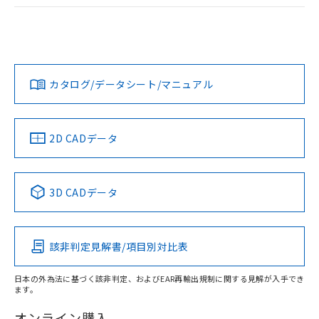
ログイン/会員登録
EU RoHS
注意事項・凡例
A22NL-MMA-TRA-P102-RCについての規格認証/適合状況に
ついては、「カスタマーサポートセンタ お客様相談室」また
は貴社担当オムロン営業員または販売店にお問い合わせくだ
対応状況
対応予定月
※1
※2
さい。
ダウンロードデータをご利用いただく前に、以下を必ずお読
みください。
カタログ/データシート/マニュアル
対応済み
ソフトウェアの使用条件
お問い合わせ
中国 RoHS
注意事項・凡例
2D CADデータ
中国 RoHS表
※1 ※2
3D CADデータ
Pb
Hg
Cd
Cr(VI)
該非判定見解書/項目別対比表
X
O
O
O
日本の外為法に基づく該非判定、およびEAR再輸出規制に関する見解が入手でき
ます。
"対応済み"や非含有の記載がされた商品であっても、流通
在庫等で未対応品が混在する可能性があります。
オンライン購入