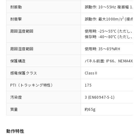
（以下｢規制貨物等」という）を輸出
記載している更新日時点での社内デー
耐振動
誤動作: 10～55Hz 複振幅 1.
*EU RoHS指令（10物質）：
または国外への提供する場合は、日本
記
タに基づき作成されるものであり、閲
説明
鉛(Pb) 1000ppm以下、 水銀(Hg) 1000ppm以下、 カド
*中国RoHS10物質の基準値 (GB/T26572)：
国政府の輸出許可(または役務取引許
号
覧された時点での実際の在庫および標
ミウム(Cd) 100ppm以下、
Pb(鉛) :1000ppm、 Hg(水銀) : 1000ppm、 Cd(カドミウ
2
耐衝撃
誤動作: 最大1000m/s
(接点開
可)を取得するなどの必要な手続きを
六価クロム(Cr(Ⅵ)) 1000ppm以下、ポリ臭化ビフェニル
ム) : 100ppm、
準価格とは異なる場合があることをご
類(PBB) 1000ppm以下、ポリ臭化ジフェニルエーテル類
Cr(Ⅵ)(六価クロム) : 1000ppm、 PBBs(ポリ臭化ビフェ
とります。
了承ください。
(PBDE) 1000ppm以下、フタル酸ビス(2-エチルヘキシ
周囲温度範囲
使用時: -25～55℃ (ただし
○
一定数以上の在庫あり
ニル類) : 1000ppm、 PBDEs(ポリ臭化ジフェニルエーテ
当社は規制貨物を破棄する場合は、完
ル) (DEHP)(別名：DOP) 1000ppm以下、フタル酸ブチ
正式な納期状況および標準価格はお客
ル類) : 1000ppm、
保存時: -40～80℃ (ただし
ルベンジル（BBP） 1000ppm以下、フタル酸ジブチル
全に破砕するなど、違法に輸出されな
DBP(フタル酸ジブチル) : 1000ppm、 DIBP(フタル酸ジ
様のお取引先、またはお客様担当のオ
（DBP） 1000ppm以下、フタル酸ジイソブチル
イソブチル) : 1000ppm、 BBP(フタル酸ブチルベンジ
△
一定数には満たないが在庫あり
いよう必要な手段を講じます。
周囲湿度範囲
使用時: 35～85%RH
ムロン制御機器販売店・当社販売員に
(DIBP) 1000ppm以下
ル) : 1000ppm、
当社は貴社製品を、核兵器、ミサイ
但し、RoHS指令で産業用監視および制御機器に対する
DEHP(フタル酸ビス(2-エチルヘキシル)) : 1000ppm
ご相談ください。
適用除外項目は除く。
ル、化学兵器、生物兵器またはその他
保護構造
パネル前面: IP66、NEMA4X, N
－
在庫なし(最新の在庫状況につ
オムロン制御機器販売店や当社販売拠
フタル酸エステル類の４物質については閾値を超える意
武器並びにこれらの製造装置等に一切
いては、お客様のお取引先、ま
図的な使用がないことを確認しています。
点は「
販売ネットワーク
」をご確認
※2 環境保護使用期限
感電保護クラス
Class II
使用いたしません。
たはお客様担当のオムロン制御
ください。
当社は、貴社製品を第三者に販売する
機器販売店・当社販売員にご確
在庫状況および標準価格結果を当社の
PTI（トラッキング特性）
175
※2 対応予定月
「ｅ」：有害物質（10物質）のすべてが基
場合は、上記1、2および3の内容を当
認ください)
事前の承諾なく第三者に漏洩または開
準値以下であることを示します。
該第三者に通知します。また当社は、
示しないようお願いします。
汚染度
3 (EN60947-5-1)
部品在庫の切り替え状況などにより、予定
「10」：通常の使用状況下において有害物
販売先および販売に係わる関係者が違
マイパーツ機能（部品リスト作成サー
空
受注生産機種、また在庫状況の
月が前後することがあります。
質が外部に漏えいし、環境に深刻な影響を
法に輸出するおそれがある場合は、取
ビス）をご利用いただくには、I-Web
白
情報を公開していない機種
質量
約65g
及ぼさない年数を意味します。
り引きをいたしません。
メンバーズにご登録されている必要が
「－」：未確認です。当社販売部門へお問
あります。
い合わせください。
お客様が当ウェブサイト上で当社にご
動作特性
※3 非含有証明書ダウンロード
登録された部品リストについて、当社