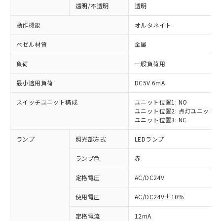
透明/不透明
透明
動作機能
オルタネイト
ベゼル材質
金属
負荷
一般負荷用
最小適用負荷
DC5V 6mA
スイッチユニット構成
ユニット位置1: NO
ユニット位置2: 点灯ユニット
ユニット位置3: NC
ランプ
照光部方式
LEDランプ
ランプ色
赤
定格電圧
AC/DC24V
使用電圧
AC/DC24V±10%
定格電流
12mA