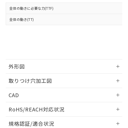
および当社の共同利用者が、当社の製
下記の非含有証明書をダウンロードするこ
品・サービスに関するお客様との取
全体の動きに必要な力(TTF)
とができます。
合意する
キャンセル
引・商談に必要な範囲で利用すること
をご了承ください。
全体の動き(TT)
EU RoHS指令（10物質）の非含有証明書
※当社の共同利用者とは、
"個人情報
51物質の非含有証明書（当社基準）
の共同利用に関して"
の「1.共同利
※本証明書は発行日時点で非含有を証明す
用者の範囲」に記載されている法人を
るもので、過去に遡って非含有を証明する
指します。
ものではありません。
また、RoHS指令のフタル酸エステル類４
物質の対応では、対応完了までの期間は出
荷製品に未対応品が混在することから備考
外形図
欄に対応日を記載しておりました。
情報更新：2026/05/21
既に当社にて対応品への在庫切替を完了
取りつけ穴加工図
していることから、特段のことがない限
り、2022年1月12日より割愛しておりま
情報更新：2026/05/21
CAD
す。
ログイン/会員登録いただくと、CADデータをダウンロー
RoHS/REACH対応状況
ドすることができます。
情報更新：2026/7/29
規格認証/適合状況