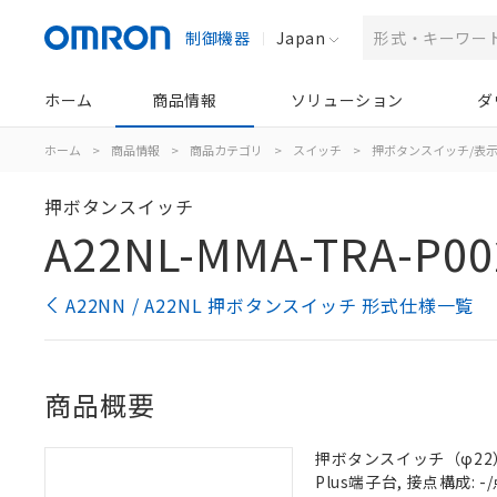
制御機器
Japan
ホーム
商品情報
ソリューション
ダ
ホーム
>
商品情報
>
商品カテゴリ
>
スイッチ
>
押ボタンスイッチ/表
押ボタンスイッチ
A22NL-MMA-TRA-P00
A22NN / A22NL 押ボタンスイッチ 形式仕様一覧
商品概要
押ボタンスイッチ（φ22）,
Plus端子台, 接点構成: -