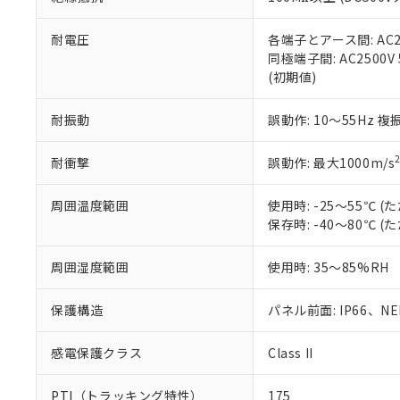
また、RoHS指
混在することから
既に当社にて対応
耐電圧
各端子とアース間: AC250
り割愛しておりま
同極端子間: AC2500V
(初期値)
耐振動
誤動作: 10～55Hz 複
耐衝撃
誤動作: 最大1000m/s
周囲温度範囲
使用時: -25～55℃
保存時: -40～80℃
周囲湿度範囲
使用時: 35～85%RH
保護構造
パネル前面: IP66、NEM
感電保護クラス
Class II
PTI（トラッキング特性）
175