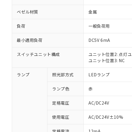
ベゼル材質
金属
負荷
一般負荷用
最小適用負荷
DC5V 6mA
スイッチユニット構成
ユニット位置2: 点灯
ユニット位置3: NC
ランプ
照光部方式
LEDランプ
※1 対応状況
ランプ色
赤
対応済み：EU
対応予定：EU R
対応予定なし：EU
定格電圧
AC/DC24V
調査・確認中：EU
ご利用条件
非該当品：ライセ
使用電圧
AC/DC24V±10%
※1 中国RoHS
仕入先様の事情に
があります。
以下の条件をお読
定格電流
12mA
「○」：最大均質