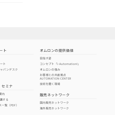
担当オムロン営
お問い合わせ
ート
オムロンの提供価値
目指す姿
ポート
コンセプト「i-Automation!」
ジャパンデスク
オムロンの強み
お客様との共創拠点
AUTOMATION CENTER
DIBP
BBP
DEHP
環境保護
技術を磨く現場
・セミナ
使用期限
案内
販売ネットワーク
講する
O
O
O
10
国内販売ネットワーク
ス一覧（PDF）
海外販売ネットワーク