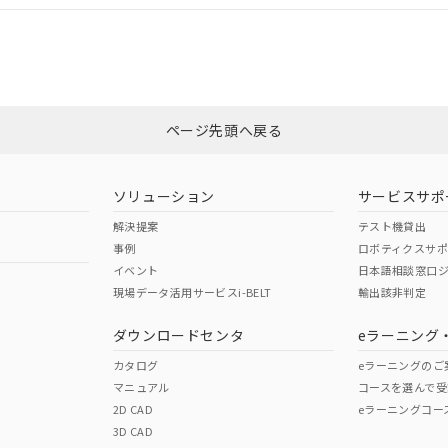
合状況については、「カスタマーサポートセンタ お客様相談室」または貴社
みください。
非含有証明書
※3
ページ先頭へ戻る
ダウンロードはこちら
ソリューション
サービスサポ
解決提案
テスト機貸出
事例
ロボティクスサ
イベント
日本語相談窓口
現場データ活用サービスi-BELT
輸出該非判定
I)
PBBs
PBDEs
DBP
ダウンロードセンタ
eラーニング
カタログ
eラーニングのご
マニュアル
コースを選んで受
O
O
O
2D CAD
eラーニングコー
3D CAD