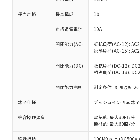
「×」：最大均質
本サービスは
当社は、これ
*EU RoHS指令（10物
「－」：未確認で
鉛(Pb) 1000ppm以下、
接点定格
接点構成
1b
くものです。
う）を輸出ま
記
説明
六価クロム(Cr(Ⅵ)) 1
当社制御機器
などの必要な
フタル酸ビス(2-エチルヘ
号
*中国RoHS10物質の基準値 
ル（DBP） 1000ppm
在庫状況およ
当社は規制貨
定格通電電流
10A
Pb(鉛) :1000ppm、 Hg
但し、RoHS指令で産
のであり、閲
ます。
Cr(Ⅵ)(六価クロム) : 
フタル酸エステル類の４
○
一定数以
DBP(フタル酸ジブチル) :
い。
当社は貴社製
開閉能力(AC)
抵抗負荷(AC-12): AC24
DEHP(フタル酸ビス(2-エ
正式な納期状
置等に一切使
誘導負荷(AC-15): AC24V
当社販売員に
※2 対応予定月
△
一定数に
当社は、貴社
オムロン制御
また当社は、
※2 環境保護使
開閉能力(DC)
抵抗負荷(DC-12): DC24
在庫状況およ
部品在庫の切り替
たしません。
－
在庫なし
誘導負荷(DC-13): DC24
す。
「ｅ」：有害物質
機器販売
マイパーツ機
「10」：通常の
ている必要が
開閉能力説明
測定条件: 周囲温度 2
味します。
空
受注生産
お客様が当ウ
※3 非含有証明
「－」：未確認で
白
が、当社の製
端子仕様
プッシュインPlus端
さい。
下記の非含有証明
※当社の共同
許容操作頻度
電気的: 最大30回/分
いる法人を指
EU RoHS指令（
機械的: 最大60回/分
51物質の非含有証
※本証明書は発行
絶縁抵抗
100MΩ以上 (DC5