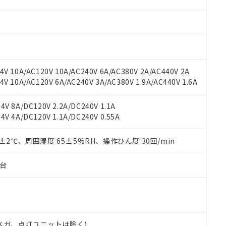
材料含有率が中国RoHSの基準値を超えていることを示します。
、当社制御機器事業取扱商品の当社在庫状況および標準価格(税抜)
ら貴社製品のうち、外国為替および外国貿易法に定める商品（以下｢
質）：
す。当社販売部門へお問い合わせください。
 水銀(Hg) 1000ppm以下、 カドミウム(Cd) 100ppm以下、
たは国外への提供する場合は、日本国政府の輸出許可(または役務取
000ppm以下、ポリ臭化ビフェニル類(PBB) 1000ppm以下、ポリ臭化ジフェニルエーテル類(P
事業取扱商品の中には、本サービスの対象外となる商品もあること
手続きをとります。
キシル) (DEHP)(別名：DOP) 1000ppm以下、フタル酸ブチルベンジル（BBP） 100
(GB/T26572)：
以下、フタル酸ジイソブチル (DIBP) 1000ppm以下
び標準価格照会結果は、記載している更新日時点での社内データに
物を破棄する場合は、完全に破砕するなど、違法に輸出されないよ
(水銀) : 1000ppm、 Cd(カドミウム) : 100ppm、
業用監視および制御機器に対する適用除外項目は除く。
覧された時点での実際の在庫および標準価格とは異なる場合がある
1000ppm、 PBBs(ポリ臭化ビフェニル類) : 1000ppm、 PBDEs(ポリ臭化ジフェニルエーテル類
物質については閾値を超える意図的な使用がないことを確認しています。
上の在庫あり
 1000ppm、 DIBP(フタル酸ジイソブチル) : 1000ppm、 BBP(フタル酸ブチルベンジル) :
品を、核兵器、ミサイル、化学兵器、生物兵器またはその他武器並
V 10A/AC120V 10A/AC240V 6A/AC380V 2A/AC440V 2A
チルヘキシル)) : 1000ppm
況および標準価格はお客様のお取引先、またはお客様担当のオムロ
用いたしません。
 10A/AC120V 6A/AC240V 3A/AC380V 1.9A/AC440V 1.6A
ご相談ください。
は満たないが在庫あり
製品を第三者に販売する場合は、上記1、2および3の内容を当該第
機器販売店や当社販売拠点は「
販売ネットワーク
」をご確認くだ
販売先および販売に係わる関係者が違法に輸出するおそれがある場
用期限
V 8A/DC120V 2.2A/DC240V 1.1A
び標準価格結果を当社の事前の承諾なく第三者に漏洩または開示し
え状況などにより、予定月が前後することがあります。
(最新の在庫状況については、お客様のお取引先、またはお客様担当
V 4A/DC120V 1.1A/DC240V 0.55A
（10物質）のすべてが基準値以下であることを示します。
店・当社販売員にご確認ください)
能（部品リスト作成サービス）をご利用いただくには、I-Webメン
使用状況下において有害物質が外部に漏えいし、環境に深刻な影響を
あります。
0±2℃、周囲湿度 65±5%RH、操作ひん度 30回/min
機種、また在庫状況の情報を公開していない機種
ェブサイト上で当社にご登録された部品リストについて、当社およ
書ダウンロード
す。当社販売部門へお問い合わせください。
品・サービスに関するお客様との取引・商談に必要な範囲で利用す
合意する
キャンセル
子台
書をダウンロードすることができます。
利用者とは、
"個人情報の共同利用に関して"
の「1.共同利用者の
します。
10物質）の非含有証明書
明書（当社基準）
日時点で非含有を証明するもので、過去に遡って非含有を証明するも
00Vメガ、点灯ユニットは除く)