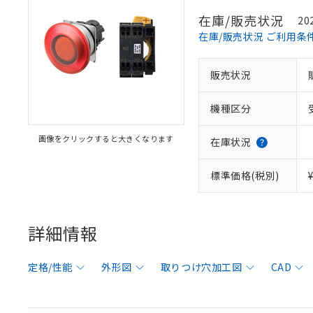
在庫/販売状況
20
在庫/販売状況 ご利用条
販売状況
機種区分
画像をクリックすると大きくなります
在庫状況
標準価格(税別)
詳細情報
定格/性能
外形図
取りつけ穴加工図
CAD