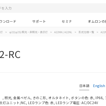
ウンロード
サポート
セミナ
オムロンの
示灯
>
φ22(φ25):照光・非照光・表示灯
>
A22NN / A22NL
>
形式仕様一覧
>
A22N
2-RC
日本語
English
 照光, 金属ベゼル, きのこ形, オルタネイト, ボタンの色: 赤, IP66
/点灯ユニット/NC, LEDランプ色: 赤, LEDランプ電圧: AC/DC24V