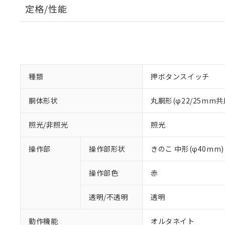
定格/性能
種類
押ボタンスイッチ
胴体形状
丸胴形(φ22/25mm共
照光/非照光
照光
操作部
操作部形状
きのこ 中形(φ40mm)
操作部色
赤
透明/不透明
透明
動作機能
オルタネイト