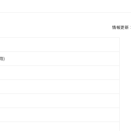
情報更新：2
用)