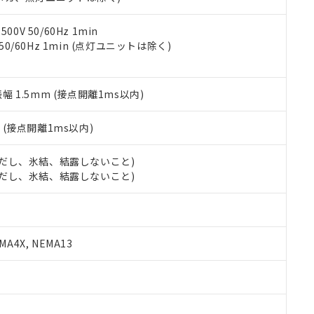
令のフタル酸エステル類４物質の対応では、対応完了までの期間は出
備考欄に対応日を記載しておりました。
品への在庫切替を完了していることから、特段のことがない限り、20
0V 50/60Hz 1min
す。
 50/60Hz 1min (点灯ユニットは除く)
振幅 1.5mm (接点開離1ms以内)
2
(接点開離1ms以内)
 (ただし、氷結、結露しないこと)
 (ただし、氷結、結露しないこと)
A4X, NEMA13