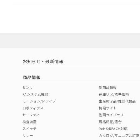
EU RoHS
注意事項・凡例
A22NL-MMA-TRA-P002-RCについての規格認証/適
業員または販売店にお問い合わせください。
ダウンロードデータをご利用いただく前に、以下を必ずお読
対応状況
対応予定月
※1
※2
ソフトウェアの使用条件
対応済み
お知らせ・最新情報
中国 RoHS
注意事項・凡例
商品情報
中国 RoHS表
※1 ※2
センサ
新商品情報
FAシステム機器
在庫状況/標準価格
Pb
Hg
Cd
Cr(V
モーション/ドライブ
生産終了品/推奨代替品
ロボティクス
特設サイト
セーフティ
動画ライブラリ
検査装置
規格認証/適合
X
O
O
O
スイッチ
RoHS/REACH対応
リレー
カタログ/マニュアル訂正