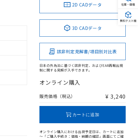
2D CADデータ
在庫・価格
無料テスト機
3D CADデータ
該非判定見解書/項目別対比表
日本の外為法に基づく該非判定、およびEAR再輸出規
制に関する見解が入手できます。
オンライン購入
¥ 3,240
販売価格（税込）
カートに追加
オンライン購入における出荷予定日は、カートに追加
～「ご購入手続き：価格・納期の確認」画面にてご確