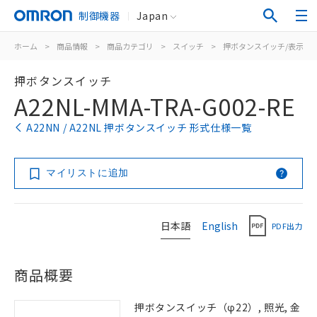
制御機器
Japan
ホーム
>
商品情報
>
商品カテゴリ
>
スイッチ
>
押ボタンスイッチ/表示灯
押ボタンスイッチ
A22NL-MMA-TRA-G002-RE
A22NN / A22NL 押ボタンスイッチ 形式仕様一覧
マイリストに追加
日本語
English
PDF出力
商品概要
押ボタンスイッチ（φ22）, 照光, 金