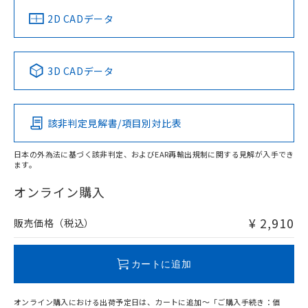
船舶規格）
船舶規格）
船舶規格）
船舶規格
中国 RoHS
注意事項・凡例
2D CADデータ
No
No
No
No
中国 RoHS表
※1 ※2
3D CADデータ
この製品の規格認証/適合状況ページへ
Pb
Hg
Cd
Cr(VI)
その他の認証はこちらのページからご検索ください
該非判定見解書/項目別対比表
O
O
O
O
日本の外為法に基づく該非判定、およびEAR再輸出規制に関する見解が入手でき
ます。
"対応済み"や非含有の記載がされた商品であっても、流通
在庫等で未対応品が混在する可能性があります。
オンライン購入
非含有品が必要な際は、弊社営業部門もしくは販売店へお
問い合わせください。
¥ 2,910
販売価格（税込）
この製品のRoHS/REACH対応状況ページへ
カートに追加
オンライン購入における出荷予定日は、カートに追加～「ご購入手続き：価