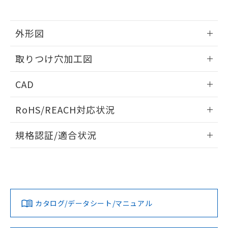
※当社の共同利用者とは、
"個人情報
51物質の非含有証明書（当社基準）
の共同利用に関して"
の「1.共同利
※本証明書は発行日時点で非含有を証明す
用者の範囲」に記載されている法人を
るもので、過去に遡って非含有を証明する
外形図
指します。
ものではありません。
情報更新：2026/05/21
また、RoHS指令のフタル酸エステル類４
取りつけ穴加工図
物質の対応では、対応完了までの期間は出
荷製品に未対応品が混在することから備考
情報更新：2026/05/21
CAD
欄に対応日を記載しておりました。
既に当社にて対応品への在庫切替を完了
ログイン/会員登録いただくと、CADデータをダウンロー
していることから、特段のことがない限
RoHS/REACH対応状況
ドすることができます。
り、2022年1月12日より割愛しておりま
す。
情報更新：2026/7/29
規格認証/適合状況
ログイン/会員登録
EU RoHS
注意事項・凡例
UL認証
CSA認証
CEマーキング
Yes
Yes
Yes
対応状況
対応予定月
※1
※2
ダウンロードデータをご利用いただく前に、以下を必ずお読
みください。
カタログ/データシート/マニュアル
対応済み
ソフトウェアの使用条件
LR型式承認
DNV型式承認
BV型式承認
KR型式承
（イギリス
（ノルウェー
（フランス
（韓国