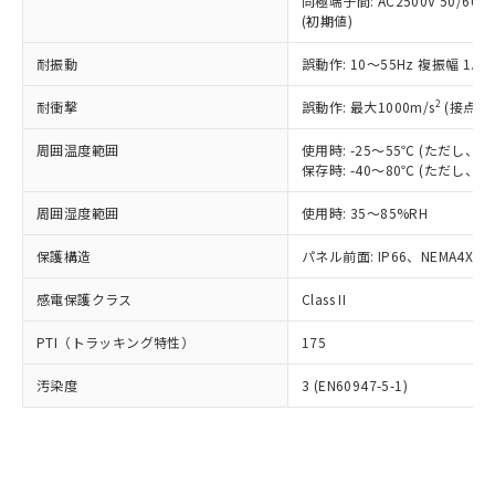
類(PBB) 1000ppm以下、ポリ臭化ジフェニルエーテル類
同極端子間: AC2500V 50/60
Cr(Ⅵ)(六価クロム) : 1000ppm、 PBBs(ポリ臭化ビフェ
とります。
了承ください。
(PBDE) 1000ppm以下、フタル酸ビス(2-エチルヘキシ
○
一定数以上の在庫あり
ニル類) : 1000ppm、 PBDEs(ポリ臭化ジフェニルエーテ
(初期値)
当社は規制貨物を破棄する場合は、完
ル) (DEHP)(別名：DOP) 1000ppm以下、フタル酸ブチ
正式な納期状況および標準価格はお客
ル類) : 1000ppm、
ルベンジル（BBP） 1000ppm以下、フタル酸ジブチル
全に破砕するなど、違法に輸出されな
DBP(フタル酸ジブチル) : 1000ppm、 DIBP(フタル酸ジ
様のお取引先、またはお客様担当のオ
耐振動
誤動作: 10～55Hz 複振幅 1.
（DBP） 1000ppm以下、フタル酸ジイソブチル
イソブチル) : 1000ppm、 BBP(フタル酸ブチルベンジ
△
一定数には満たないが在庫あり
いよう必要な手段を講じます。
ムロン制御機器販売店・当社販売員に
(DIBP) 1000ppm以下
ル) : 1000ppm、
当社は貴社製品を、核兵器、ミサイ
但し、RoHS指令で産業用監視および制御機器に対する
DEHP(フタル酸ビス(2-エチルヘキシル)) : 1000ppm
ご相談ください。
2
耐衝撃
誤動作: 最大1000m/s
(接点開
適用除外項目は除く。
ル、化学兵器、生物兵器またはその他
－
在庫なし(最新の在庫状況につ
オムロン制御機器販売店や当社販売拠
フタル酸エステル類の４物質については閾値を超える意
武器並びにこれらの製造装置等に一切
いては、お客様のお取引先、ま
周囲温度範囲
図的な使用がないことを確認しています。
使用時: -25～55℃ (ただし
点は「
販売ネットワーク
」をご確認
※2 環境保護使用期限
使用いたしません。
保存時: -40～80℃ (ただし
たはお客様担当のオムロン制御
ください。
当社は、貴社製品を第三者に販売する
機器販売店・当社販売員にご確
在庫状況および標準価格結果を当社の
※2 対応予定月
「ｅ」：有害物質（10物質）のすべてが基
周囲湿度範囲
使用時: 35～85%RH
場合は、上記1、2および3の内容を当
認ください)
事前の承諾なく第三者に漏洩または開
準値以下であることを示します。
該第三者に通知します。また当社は、
示しないようお願いします。
保護構造
パネル前面: IP66、NEMA4X, N
部品在庫の切り替え状況などにより、予定
「10」：通常の使用状況下において有害物
販売先および販売に係わる関係者が違
マイパーツ機能（部品リスト作成サー
空
受注生産機種、また在庫状況の
月が前後することがあります。
質が外部に漏えいし、環境に深刻な影響を
法に輸出するおそれがある場合は、取
ビス）をご利用いただくには、I-Web
白
情報を公開していない機種
感電保護クラス
Class II
及ぼさない年数を意味します。
り引きをいたしません。
メンバーズにご登録されている必要が
「－」：未確認です。当社販売部門へお問
あります。
PTI（トラッキング特性）
175
い合わせください。
お客様が当ウェブサイト上で当社にご
※3 非含有証明書ダウンロード
登録された部品リストについて、当社
汚染度
3 (EN60947-5-1)
および当社の共同利用者が、当社の製
下記の非含有証明書をダウンロードするこ
品・サービスに関するお客様との取
とができます。
合意する
キャンセル
引・商談に必要な範囲で利用すること
をご了承ください。
EU RoHS指令（10物質）の非含有証明書