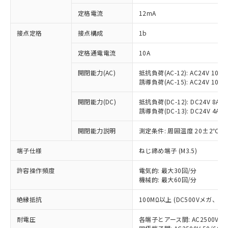
対応済み：EU RoHS指令（10物質）の
定格電流
12mA
非含有に対応した製品が提供可能な商品で
す。
接点定格
接点構成
1b
対応予定：EU RoHS指令（10物質）の非含
ご利用条件
有に対応した製品に切り替える予定のある
定格通電電流
10A
商品です。
対応予定なし：EU RoHS指令（10物質）の
開閉能力(AC)
抵抗負荷(AC-12): AC24V 10A/A
以下の条件をお読みいただき、同意のうえ
非含有に非対応の商品で、対応品を出す予
誘導負荷(AC-15): AC24V 10A/AC
ご利用ください。
定はありません。
調査・確認中：EU RoHS指令（10物質）の
開閉能力(DC)
抵抗負荷(DC-12): DC24V 8A/DC
本サービスは、当社制御機器事業取扱
※1 中国RoHS○×表
誘導負荷(DC-13): DC24V 4A/DC
非含有の対応状況を調査中または確認中の
商品の当社在庫状況および標準価格
商品です。
(税抜)を提供させていただくもので
開閉能力説明
測定条件: 周囲温度 20±2℃、
「○」：最大均質材料含有率が中国RoHSの
非該当品：ライセンス料など無形物で、有
す。
基準値以下であることを示します。
害物質有無と関係のない商品です。
当社制御機器事業取扱商品の中には、
端子仕様
ねじ締め端子 (M3.5)
「×」：最大均質材料含有率が中国RoHSの
仕入先様の事情により、非含有部品として
本サービスの対象外となる商品もある
基準値を超えていることを示します。
いたものが、含有品と判明した場合などや
当社は、これら貴社製品のうち、外国
ことをご了承ください。
許容操作頻度
電気的: 最大30回/分
「－」：未確認です。当社販売部門へお問
むを得ず変更することがあります。
為替および外国貿易法に定める商品
機械的: 最大60回/分
在庫状況および標準価格照会結果は、
い合わせください。
（以下｢規制貨物等」という）を輸出
記載している更新日時点での社内デー
*EU RoHS指令（10物質）：
または国外への提供する場合は、日本
絶縁抵抗
100MΩ以上 (DC500Vメガ、
記
タに基づき作成されるものであり、閲
説明
鉛(Pb) 1000ppm以下、 水銀(Hg) 1000ppm以下、 カド
*中国RoHS10物質の基準値 (GB/T26572)：
国政府の輸出許可(または役務取引許
号
覧された時点での実際の在庫および標
ミウム(Cd) 100ppm以下、
Pb(鉛) :1000ppm、 Hg(水銀) : 1000ppm、 Cd(カドミウ
耐電圧
各端子とアース間: AC2500V 50/
可)を取得するなどの必要な手続きを
六価クロム(Cr(Ⅵ)) 1000ppm以下、ポリ臭化ビフェニル
ム) : 100ppm、
準価格とは異なる場合があることをご