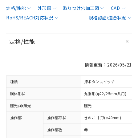
定格/性能
外形図
取りつけ穴加工図
CAD
RoHS/REACH対応状況
規格認証/適合状況
定格/性能
情報更新：2026/05/21
種類
押ボタンスイッチ
胴体形状
丸胴形(φ22/25mm共用)
照光/非照光
照光
操作部
操作部形状
きのこ 中形(φ40mm)
操作部色
赤