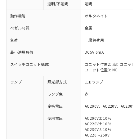
透明/不透明
透明
動作機能
オルタネイト
ベゼル材質
金属
負荷
一般負荷用
最小適用負荷
DC5V 6mA
スイッチユニット構成
ユニット位置2: 点灯ユニット
ユニット位置3: NC
ランプ
照光部方式
LEDランプ
ランプ色
赤
定格電圧
AC200V、AC220V、AC230V、
使用電圧
AC200V±10%
AC220V±10%
※1 対応状況
AC230V±10%
AC220～250V