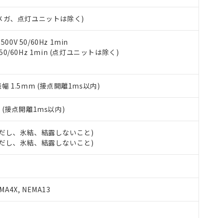
日時点で非含有を証明するもので、過去に遡って非含有を証明するも
令のフタル酸エステル類４物質の対応では、対応完了までの期間は出
00Vメガ、点灯ユニットは除く)
備考欄に対応日を記載しておりました。
品への在庫切替を完了していることから、特段のことがない限り、20
す。
0V 50/60Hz 1min
 50/60Hz 1min (点灯ユニットは除く)
振幅 1.5mm (接点開離1ms以内)
2
(接点開離1ms以内)
 (ただし、氷結、結露しないこと)
 (ただし、氷結、結露しないこと)
A4X, NEMA13