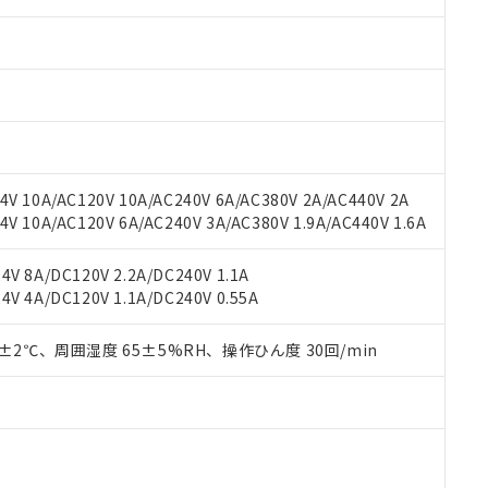
みいただき、同意のうえご利用ください。
材料含有率が中国RoHSの基準値以下であることを示します。
材料含有率が中国RoHSの基準値を超えていることを示します。
、当社制御機器事業取扱商品の当社在庫状況および標準価格(税抜)
ら貴社製品のうち、外国為替および外国貿易法に定める商品（以下｢
質）：
す。当社販売部門へお問い合わせください。
 水銀(Hg) 1000ppm以下、 カドミウム(Cd) 100ppm以下、
たは国外への提供する場合は、日本国政府の輸出許可(または役務取
000ppm以下、ポリ臭化ビフェニル類(PBB) 1000ppm以下、ポリ臭化ジフェニルエーテル類(P
事業取扱商品の中には、本サービスの対象外となる商品もあること
手続きをとります。
キシル) (DEHP)(別名：DOP) 1000ppm以下、フタル酸ブチルベンジル（BBP） 100
(GB/T26572)：
以下、フタル酸ジイソブチル (DIBP) 1000ppm以下
び標準価格照会結果は、記載している更新日時点での社内データに
物を破棄する場合は、完全に破砕するなど、違法に輸出されないよ
(水銀) : 1000ppm、 Cd(カドミウム) : 100ppm、
業用監視および制御機器に対する適用除外項目は除く。
覧された時点での実際の在庫および標準価格とは異なる場合がある
1000ppm、 PBBs(ポリ臭化ビフェニル類) : 1000ppm、 PBDEs(ポリ臭化ジフェニルエーテル類
物質については閾値を超える意図的な使用がないことを確認しています。
上の在庫あり
 1000ppm、 DIBP(フタル酸ジイソブチル) : 1000ppm、 BBP(フタル酸ブチルベンジル) :
品を、核兵器、ミサイル、化学兵器、生物兵器またはその他武器並
チルヘキシル)) : 1000ppm
況および標準価格はお客様のお取引先、またはお客様担当のオムロ
用いたしません。
V 10A/AC120V 10A/AC240V 6A/AC380V 2A/AC440V 2A
ご相談ください。
は満たないが在庫あり
製品を第三者に販売する場合は、上記1、2および3の内容を当該第
 10A/AC120V 6A/AC240V 3A/AC380V 1.9A/AC440V 1.6A
機器販売店や当社販売拠点は「
販売ネットワーク
」をご確認くだ
販売先および販売に係わる関係者が違法に輸出するおそれがある場
用期限
び標準価格結果を当社の事前の承諾なく第三者に漏洩または開示し
え状況などにより、予定月が前後することがあります。
(最新の在庫状況については、お客様のお取引先、またはお客様担当
V 8A/DC120V 2.2A/DC240V 1.1A
（10物質）のすべてが基準値以下であることを示します。
店・当社販売員にご確認ください)
V 4A/DC120V 1.1A/DC240V 0.55A
能（部品リスト作成サービス）をご利用いただくには、I-Webメン
使用状況下において有害物質が外部に漏えいし、環境に深刻な影響を
あります。
機種、また在庫状況の情報を公開していない機種
ェブサイト上で当社にご登録された部品リストについて、当社およ
0±2℃、周囲湿度 65±5%RH、操作ひん度 30回/min
書ダウンロード
す。当社販売部門へお問い合わせください。
品・サービスに関するお客様との取引・商談に必要な範囲で利用す
合意する
キャンセル
書をダウンロードすることができます。
利用者とは、
"個人情報の共同利用に関して"
の「1.共同利用者の
します。
10物質）の非含有証明書
明書（当社基準）