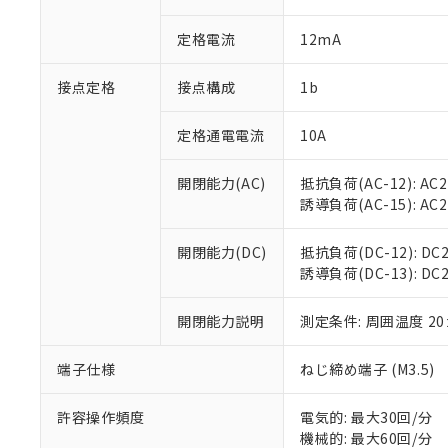
があります。
以下の条件をお読
「○」：最大均質
定格電流
12mA
「×」：最大均質
本サービスは
当社は、これ
*EU RoHS指令（10物
「－」：未確認で
鉛(Pb) 1000ppm以下、
くものです。
う）を輸出ま
記
説明
六価クロム(Cr(Ⅵ)) 1
接点定格
接点構成
1b
当社制御機器
などの必要な
フタル酸ビス(2-エチルヘ
号
*中国RoHS10物質の基準値 
ル（DBP） 1000ppm
在庫状況およ
当社は規制貨
Pb(鉛) :1000ppm、 Hg
但し、RoHS指令で産
のであり、閲
ます。
定格通電電流
10A
Cr(Ⅵ)(六価クロム) : 
フタル酸エステル類の４
○
一定数以
DBP(フタル酸ジブチル) :
い。
当社は貴社製
DEHP(フタル酸ビス(2-エ
正式な納期状
置等に一切使
開閉能力(AC)
抵抗負荷(AC-12): AC24
当社販売員に
※2 対応予定月
△
一定数に
当社は、貴社
誘導負荷(AC-15): AC24V
オムロン制御
また当社は、
※2 環境保護使
在庫状況およ
部品在庫の切り替
たしません。
－
在庫なし
開閉能力(DC)
抵抗負荷(DC-12): DC24
す。
「ｅ」：有害物質
機器販売
誘導負荷(DC-13): DC24
マイパーツ機
「10」：通常の
ている必要が
味します。
空
受注生産
お客様が当ウ
開閉能力説明
測定条件: 周囲温度 2
※3 非含有証明
「－」：未確認で
白
が、当社の製
さい。
下記の非含有証明
端子仕様
ねじ締め端子 (M3.5)
※当社の共同
いる法人を指
EU RoHS指令（
許容操作頻度
電気的: 最大30回/分
51物質の非含有証
機械的: 最大60回/分