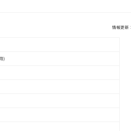
情報更新：2
用)