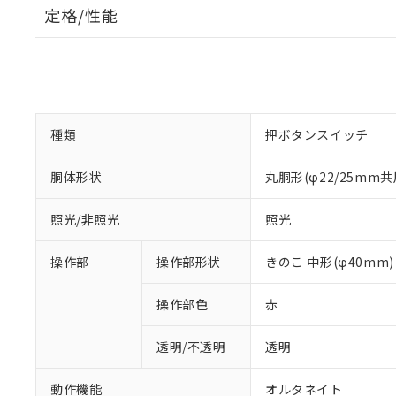
定格/性能
種類
押ボタンスイッチ
胴体形状
丸胴形(φ22/25mm共
照光/非照光
照光
操作部
操作部形状
きのこ 中形(φ40mm)
操作部色
赤
透明/不透明
透明
動作機能
オルタネイト