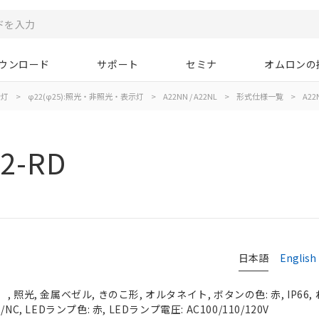
ウンロード
サポート
セミナ
オムロンの
示灯
>
φ22(φ25):照光・非照光・表示灯
>
A22NN / A22NL
>
形式仕様一覧
>
A22
2-RD
日本語
English
 照光, 金属ベゼル, きのこ形, オルタネイト, ボタンの色: 赤, IP66,
C, LEDランプ色: 赤, LEDランプ電圧: AC100/110/120V