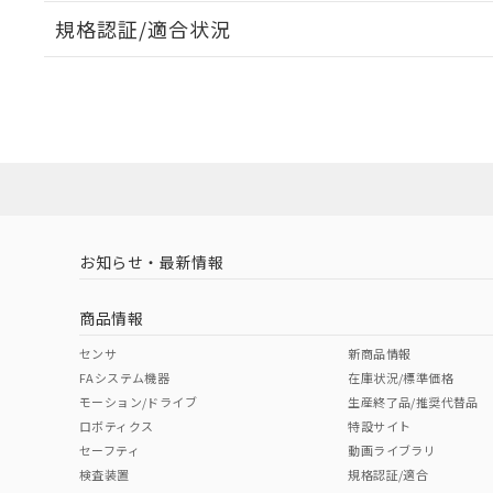
規格認証/適合状況
EU RoHS
注意事項・凡例
UL認証
CSA認証
CEマーキング
ダウンロードデータをご利用いただく前に、以下を必ずお読
Yes
Yes
Yes
対応状況
対応予定月
※1
※2
ソフトウェアの使用条件
対応済み
LR型式承認
DNV型式承認
BV型式承認
KR
（イギリス
（ノルウェー
（フランス
（
お知らせ・最新情報
中国 RoHS
注意事項・凡例
船舶規格）
船舶規格）
船舶規格）
船
商品情報
No
No
No
No
中国 RoHS表
※1 ※2
センサ
新商品情報
FAシステム機器
在庫状況/標準価格
Pb
Hg
Cd
Cr(V
モーション/ドライブ
生産終了品/推奨代替品
ロボティクス
特設サイト
セーフティ
動画ライブラリ
検査装置
規格認証/適合
O
O
O
O