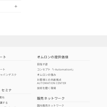
2026/7/29
ート
オムロンの提供価値
目指す姿
ポート
コンセプト「i-Automation!」
ジャパンデスク
オムロンの強み
お客様との共創拠点
AUTOMATION CENTER
DIBP
BBP
DEHP
環境保護
技術を磨く現場
・セミナ
状況ページへ
使用期限
検索ください
案内
販売ネットワーク
講する
O
O
O
e
国内販売ネットワーク