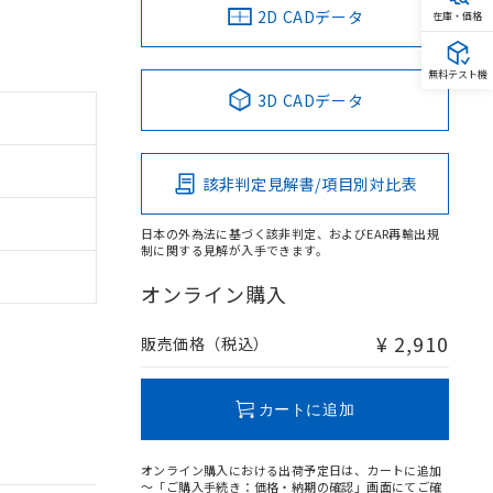
2D CADデータ
在庫・価格
無料テスト機
3D CADデータ
該非判定見解書/項目別対比表
日本の外為法に基づく該非判定、およびEAR再輸出規
制に関する見解が入手できます。
オンライン購入
¥ 2,910
販売価格（税込）
カートに追加
オンライン購入における出荷予定日は、カートに追加
～「ご購入手続き：価格・納期の確認」画面にてご確