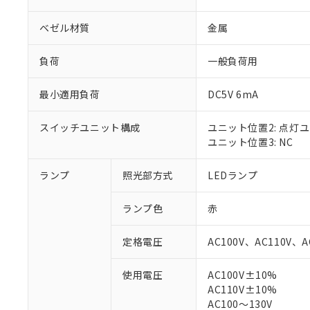
ベゼル材質
金属
負荷
一般負荷用
最小適用負荷
DC5V 6mA
スイッチユニット構成
ユニット位置2: 点灯
ユニット位置3: NC
ランプ
照光部方式
LEDランプ
※1 対応状況
ランプ色
赤
対応済み：EU
対応予定：EU R
定格電圧
AC100V、AC110V、A
対応予定なし：EU
調査・確認中：EU
ご利用条件
使用電圧
AC100V±10%
非該当品：ライセ
AC110V±10%
※1 中国RoHS
仕入先様の事情に
AC100～130V