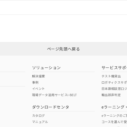
情報更新：
ログイン/会員登録
CCC認証
電波法
みください。
Yes
N/A
非含有証明書
※3
ページ先頭へ戻る
ダウンロードはこちら
型式承認
NK型式承認
ABS型式承認
韓国
（日本
（アメリカ
ソリューション
サービスサポ
舶規格）
船舶規格）
船舶規格）
解決提案
テスト機貸出
事例
ロボティクスサ
No
No
イベント
日本語相談窓口
現場データ活用サービスi-BELT
輸出該非判定
I)
PBBs
PBDEs
DBP
ダウンロードセンタ
eラーニング
この製品の規格認証/適合
その他の認証はこちらのページからご
カタログ
eラーニングのご
マニュアル
コースを選んで受
O
O
O