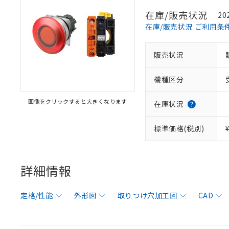
在庫/販売状況
20
在庫/販売状況 ご利用条
販売状況
機種区分
画像をクリックすると大きくなります
在庫状況
標準価格(税別)
詳細情報
定格/性能
外形図
取りつけ穴加工図
CAD